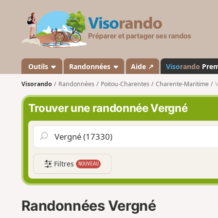
V
i
s
o
r
a
Outils
Randonnées
Aide ↗
Viso
rando
Pre
n
Visorando
Randonnées
Poitou-Charentes
Charente-Maritime
d
o
Trouver une randonnée Vergné
Filtres
NOUVEAU
Randonnées Vergné