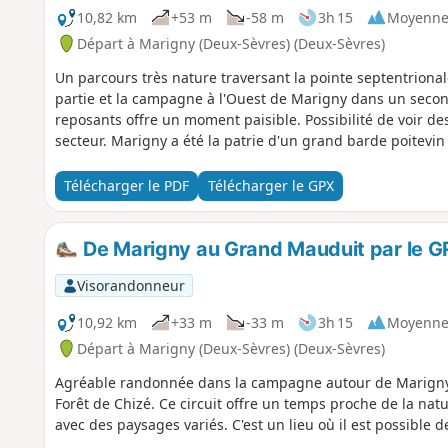
10,82 km
+53 m
-58 m
3h 15
Moyenn
Départ à Marigny (Deux-Sèvres) (Deux-Sèvres)
Un parcours très nature traversant la pointe septentriona
partie et la campagne à l'Ouest de Marigny dans un second
reposants offre un moment paisible. Possibilité de voir de
secteur. Marigny a été la patrie d'un grand barde poitevin
Télécharger le PDF
Télécharger le GPX
De Marigny au Grand Mauduit par le 
Visorandonneur
10,92 km
+33 m
-33 m
3h 15
Moyenn
Départ à Marigny (Deux-Sèvres) (Deux-Sèvres)
Agréable randonnée dans la campagne autour de Marigny 
Forêt de Chizé. Ce circuit offre un temps proche de la nat
avec des paysages variés. C'est un lieu où il est possible d