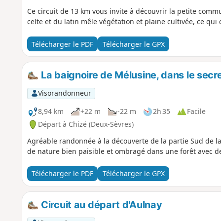
Ce circuit de 13 km vous invite à découvrir la petite co
celte et du latin mêle végétation et plaine cultivée, ce qui
Télécharger le PDF
Télécharger le GPX
La baignoire de Mélusine, dans le secre
Visorandonneur
8,94 km
+22 m
-22 m
2h 35
Facile
Départ à Chizé (Deux-Sèvres)
Agréable randonnée à la découverte de la partie Sud de l
de nature bien paisible et ombragé dans une forêt avec 
Télécharger le PDF
Télécharger le GPX
Circuit au départ d'Aulnay