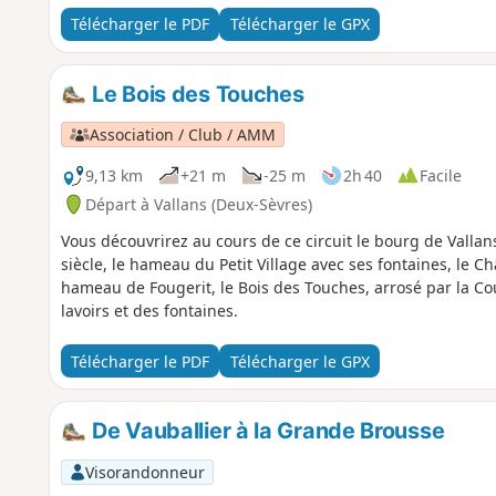
Télécharger le PDF
Télécharger le GPX
Le Bois des Touches
Association / Club / AMM
9,13 km
+21 m
-25 m
2h 40
Facile
Départ à Vallans (Deux-Sèvres)
Vous découvrirez au cours de ce circuit le bourg de Vallan
siècle, le hameau du Petit Village avec ses fontaines, le Châ
hameau de Fougerit, le Bois des Touches, arrosé par la Co
lavoirs et des fontaines.
Télécharger le PDF
Télécharger le GPX
De Vauballier à la Grande Brousse
Visorandonneur