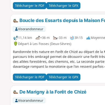
Télécharger le PDF
Télécharger le GPX
Boucle des Essarts depuis la Maison Fo
Visorandonneur
11,14 km
+36 m
-33 m
3h 15
Moyenn
Départ à Les Fosses (Deux-Sèvres)
Randonnée très nature en Forêt de Chizé au départ de la M
parcours très ombragé permet de découvrir une forêt très
des allées forestières, des chemins, etc. La seconde part
davantage rompant la monotonie que l'on ressent parfois e
Télécharger le PDF
Télécharger le GPX
De Marigny à la Forêt de Chizé
Visorandonneur