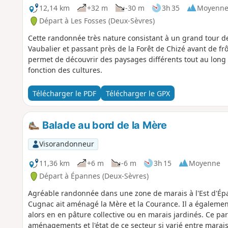
12,14 km
+32 m
-30 m
3h 35
Moyenn
Départ à Les Fosses (Deux-Sèvres)
Cette randonnée très nature consistant à un grand tour de
Vaubalier et passant près de la Forêt de Chizé avant de f
permet de découvrir des paysages différents tout au long
fonction des cultures.
Télécharger le PDF
Télécharger le GPX
Balade au bord de la Mère
Visorandonneur
11,36 km
+6 m
-6 m
3h 15
Moyenne
Départ à Épannes (Deux-Sèvres)
Agréable randonnée dans une zone de marais à l'Est d'Ép
Cugnac ait aménagé la Mère et la Courance. Il a également
alors en en pâture collective ou en marais jardinés. Ce p
aménagements et l'état de ce secteur si varié entre marais