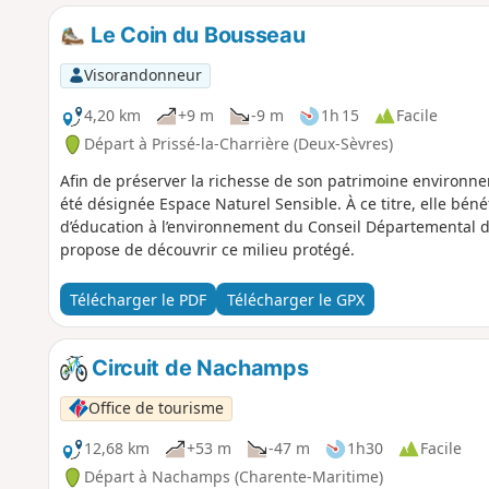
Le Coin du Bousseau
Visorandonneur
4,20 km
+9 m
-9 m
1h 15
Facile
Départ à Prissé-la-Charrière (Deux-Sèvres)
Afin de préserver la richesse de son patrimoine environn
été désignée Espace Naturel Sensible. À ce titre, elle bénéf
d’éducation à l’environnement du Conseil Départemental d
propose de découvrir ce milieu protégé.
Télécharger le PDF
Télécharger le GPX
Circuit de Nachamps
Office de tourisme
12,68 km
+53 m
-47 m
1h30
Facile
Départ à Nachamps (Charente-Maritime)