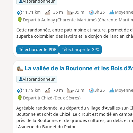
Visorandonneur
11,71 km
+35 m
-35 m
3h 25
Moyenn
Départ à Aulnay (Charente-Maritime) (Charente-Mariti
Cette randonnée, entre patrimoine et nature, permet de d
superbe colombier, des lavoirs et le donjon de l'ancien ch
Télécharger le PDF
Télécharger le GPX
La vallée de la Boutonne et les Bois d'
Visorandonneur
11,19 km
+70 m
-72 m
3h 25
Moyenn
Départ à Chizé (Deux-Sèvres)
Agréable randonnée, au départ du village d'Availles-sur-Ch
Boutonne et Forêt de Chizé. Le circuit est moitié en camp
près de la Boutonne, et de grandes cultures, au delà, et mo
l'Asinerie du Baudet du Poitou.