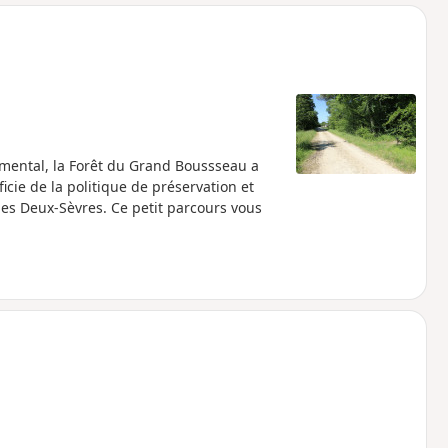
o
a
i
m
p
emental, la Forêt du Grand Boussseau a
icie de la politique de préservation et
es Deux-Sèvres. Ce petit parcours vous