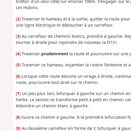
trottoir d'un seul côté) sur environ 100m. S'engager sur l
Les Hubins.
(
2
) Traverser le hameau et à la sortie, quitter la route po
une ligne électrique et déboucher à un carrefour.
(
3
) Au carrefour de chemins blancs, prendre à gauche. Repa
tourner à droite pour rejoindre de nouveau la D131.
(
4
) Traverser
prudemment
la route et poursuivre sur une
(
5
) Traverser ce hameau, enjamber la rivière l'Antenne et au
(
6
) Lorsque cette route dessine un virage à droite, continu
route, poursuivre tout droit sur le chemin.
(
7
) Un peu plus loin, bifurquer à gauche sur un chemin e
herbe. Le sentier se transforme petit à petit en chemin calc
Atteindre un chemin blanc à gauche.
(
8
) Suivre ce chemin à gauche. À la première bifurcation 
(
9
) Au deuxième carrefour en forme de Y, bifurquer à gauc