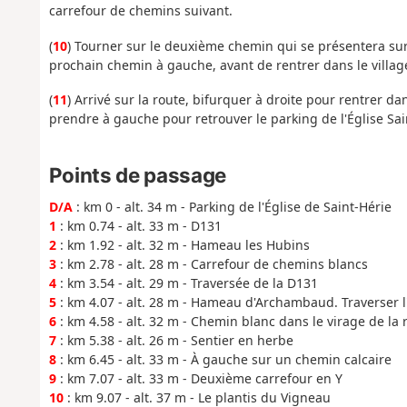
carrefour de chemins suivant.
(
10
) Tourner sur le deuxième chemin qui se présentera sur 
prochain chemin à gauche, avant de rentrer dans le villag
(
11
) Arrivé sur la route, bifurquer à droite pour rentrer d
prendre à gauche pour retrouver le parking de l'Église Sai
Points de passage
D/A
: km 0 - alt. 34 m - Parking de l'Église de Saint-Hérie
1
: km 0.74 - alt. 33 m - D131
2
: km 1.92 - alt. 32 m - Hameau les Hubins
3
: km 2.78 - alt. 28 m - Carrefour de chemins blancs
4
: km 3.54 - alt. 29 m - Traversée de la D131
5
: km 4.07 - alt. 28 m - Hameau d'Archambaud. Traverser l
6
: km 4.58 - alt. 32 m - Chemin blanc dans le virage de la 
7
: km 5.38 - alt. 26 m - Sentier en herbe
8
: km 6.45 - alt. 33 m - À gauche sur un chemin calcaire
9
: km 7.07 - alt. 33 m - Deuxième carrefour en Y
10
: km 9.07 - alt. 37 m - Le plantis du Vigneau