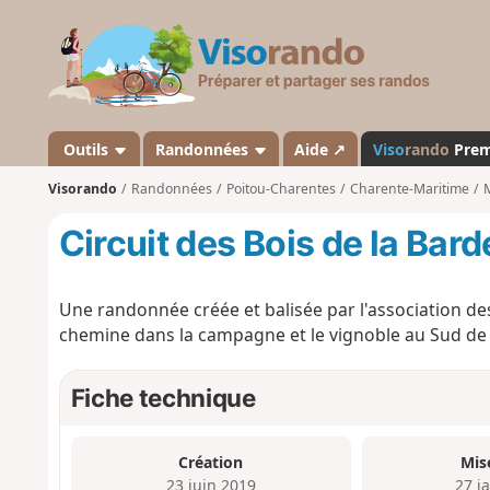
V
i
s
o
r
a
Outils
Randonnées
Aide ↗
Viso
rando
Pre
n
Visorando
Randonnées
Poitou-Charentes
Charente-Maritime
d
o
Circuit des Bois de la Bard
Une randonnée créée et balisée par l'association d
chemine dans la campagne et le vignoble au Sud de la
Fiche technique
Création
Mis
23 juin 2019
27 j