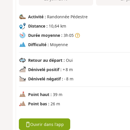
Activité :
Randonnée Pédestre
Distance :
10,64 km
Durée moyenne :
3h 05
Difficulté :
Moyenne
Retour au départ :
Oui
Dénivelé positif :
+ 8 m
Dénivelé négatif :
- 8 m
Point haut :
39 m
Point bas :
26 m
Ouvrir dans l'app