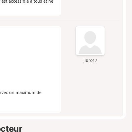
 est accessible à tous et ne
jlbro17
e, avec un maximum de
ecteur