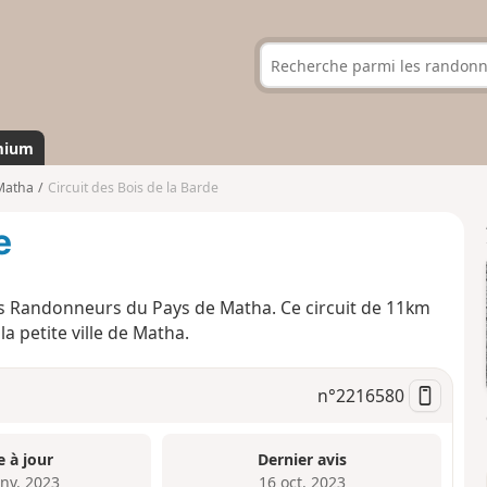
mium
Matha
Circuit des Bois de la Barde
e
es Randonneurs du Pays de Matha. Ce circuit de 11km
 petite ville de Matha.
n°
2216580
e à jour
Dernier avis
anv. 2023
16 oct. 2023