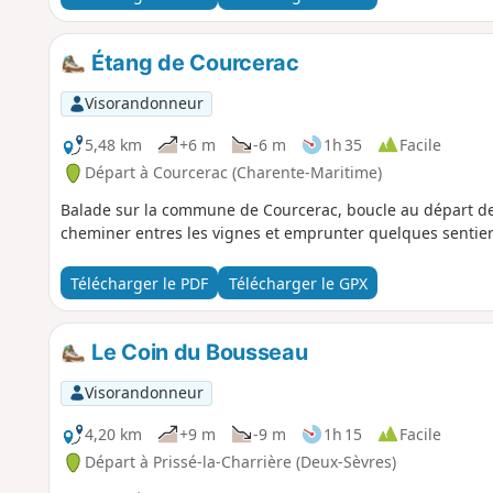
Étang de Courcerac
Visorandonneur
5,48 km
+6 m
-6 m
1h 35
Facile
Départ à Courcerac (Charente-Maritime)
Balade sur la commune de Courcerac, boucle au départ de l
cheminer entres les vignes et emprunter quelques sentiers
Télécharger le PDF
Télécharger le GPX
Le Coin du Bousseau
Visorandonneur
4,20 km
+9 m
-9 m
1h 15
Facile
Départ à Prissé-la-Charrière (Deux-Sèvres)