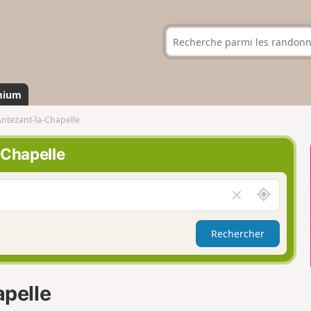
mium
ntezant-la-Chapelle
-Chapelle
A
V
u
i
t
d
Rechercher
o
e
u
r
r
l
d
e
pelle
e
c
m
h