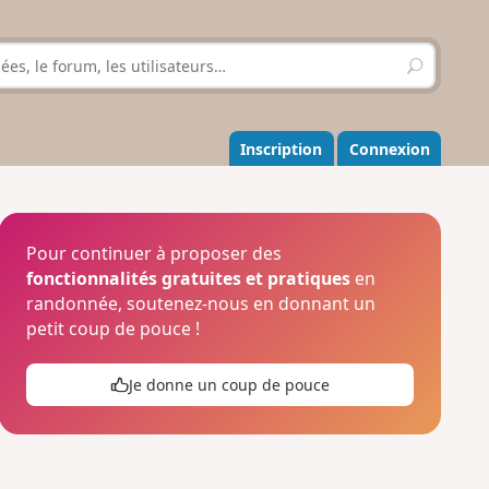
R
e
c
h
e
Inscription
Connexion
r
c
h
e
r
Pour continuer à proposer des
fonctionnalités gratuites et pratiques
en
randonnée, soutenez-nous en donnant un
petit coup de pouce !
Je donne un coup de pouce