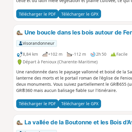
celte et du latin mêle végétation et plaine cultivée, ce qui
Télécharger le PDF
Télécharger le GPX
Une boucle dans les bois autour de Fe
Visorandonneur
8,84 km
+102 m
-112 m
2h 50
Facile
Départ à Fenioux (Charente-Maritime)
Une randonnée dans le paysage vallonné et boisé de la Sai
lanterne des morts et le portail roman de l'église de Feni
deux monuments. Vous suivez partiellement le GR®655 (un 
GR®360 mais aucun balisage fiable sur l'itinéraire.
Télécharger le PDF
Télécharger le GPX
La vallée de la Boutonne et les Bois d'