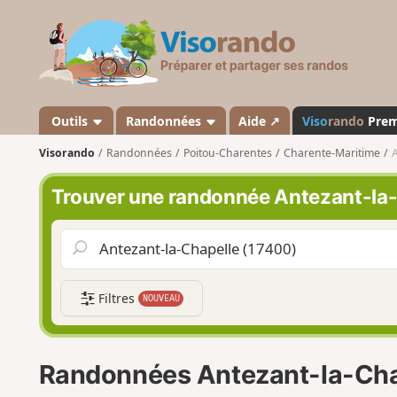
V
i
s
o
r
a
Outils
Randonnées
Aide ↗
Viso
rando
Pre
n
Visorando
Randonnées
Poitou-Charentes
Charente-Maritime
A
d
o
Trouver une randonnée Antezant-la
Filtres
NOUVEAU
Randonnées Antezant-la-Cha