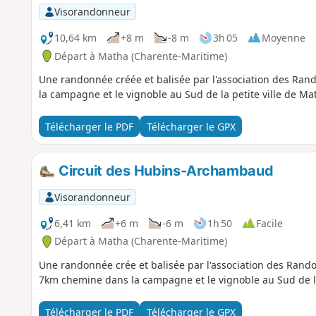
Visorandonneur
10,64 km
+8 m
-8 m
3h 05
Moyenne
Départ à Matha (Charente-Maritime)
Une randonnée créée et balisée par l'association des Ra
la campagne et le vignoble au Sud de la petite ville de Ma
Télécharger le PDF
Télécharger le GPX
Circuit des Hubins-Archambaud
Visorandonneur
6,41 km
+6 m
-6 m
1h 50
Facile
Départ à Matha (Charente-Maritime)
Une randonnée crée et balisée par l'association des Rand
7km chemine dans la campagne et le vignoble au Sud de la
Télécharger le PDF
Télécharger le GPX