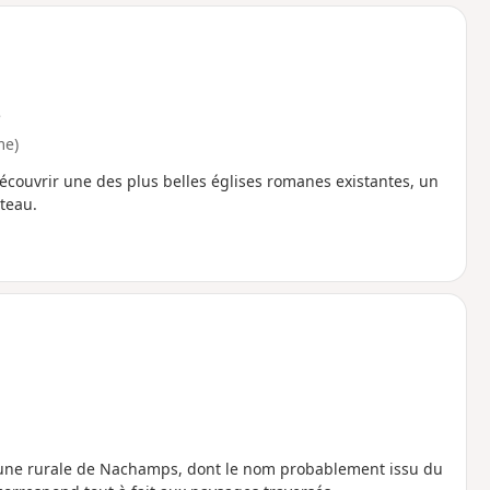
o
a
i
m
p
e
me)
écouvrir une des plus belles églises romanes existantes, un
âteau.
mmune rurale de Nachamps, dont le nom probablement issu du