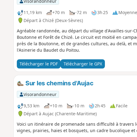
Visorandonneur
11,19 km
+70 m
-72 m
3h 25
Moyenn
Départ à Chizé (Deux-Sèvres)
Agréable randonnée, au départ du village d'Availles-sur-Ch
Boutonne et Forêt de Chizé. Le circuit est moitié en camp
près de la Boutonne, et de grandes cultures, au delà, et mo
l'Asinerie du Baudet du Poitou.
Télécharger le PDF
Télécharger le GPX
Sur les chemins d'Aujac
Visorandonneur
9,53 km
+10 m
-10 m
2h 45
Facile
Départ à Aujac (Charente-Maritime)
Voici un itinéraire de promenade sans difficulté à traver
vignes, prairies, haies et bosquets, un cadre bucolique et