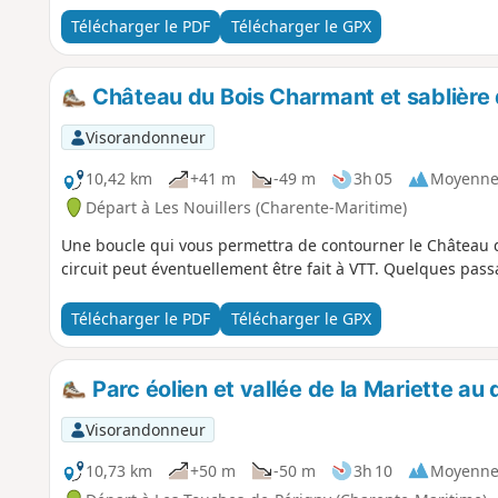
Télécharger le PDF
Télécharger le GPX
Château du Bois Charmant et sablière 
Visorandonneur
10,42 km
+41 m
-49 m
3h 05
Moyenn
Départ à Les Nouillers (Charente-Maritime)
Une boucle qui vous permettra de contourner le Château d
circuit peut éventuellement être fait à VTT. Quelques pas
Télécharger le PDF
Télécharger le GPX
Parc éolien et vallée de la Mariette a
Visorandonneur
10,73 km
+50 m
-50 m
3h 10
Moyenn