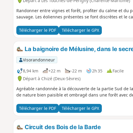
Départ à Les Touches-de-Périgny (Charente-Maritime)
Randonner entre vignes et forêt, profiter du calme et du p
sauvage. Les éoliennes présentes se font discrètes et le c
Télécharger le PDF
Télécharger le GPX
La baignoire de Mélusine, dans le secre
Visorandonneur
8,94 km
+22 m
-22 m
2h 35
Facile
Départ à Chizé (Deux-Sèvres)
Agréable randonnée à la découverte de la partie Sud de l
de nature bien paisible et ombragé dans une forêt avec 
Télécharger le PDF
Télécharger le GPX
Circuit des Bois de la Barde