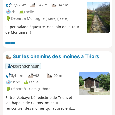
12,52 km
+342 m
-347 m
2h
Facile
Départ à Montagne (Isère) (Isère)
Super balade équestre, non loin de la Tour
de Montmiral !
Sur les chemins des moines à Triors
Visorandonneur
5,41 km
+98 m
-99 m
1h 50
Facile
Départ à Triors (Drôme)
Entre l'Abbaye bénédictine de Triors et
la Chapelle de Gillons, on peut
rencontrer des moines qui apprécient,
eux aussi, la tranquillité de ces