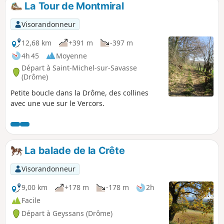
La Tour de Montmiral
p
Visorandonneur
12,68 km
+391 m
-397 m
4h 45
Moyenne
Départ à Saint-Michel-sur-Savasse
(Drôme)
Petite boucle dans la Drôme, des collines
avec une vue sur le Vercors.
La balade de la Crête
Visorandonneur
9,00 km
+178 m
-178 m
2h
Facile
Départ à Geyssans (Drôme)