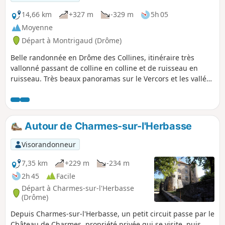
14,66 km
+327 m
-329 m
5h 05
Moyenne
Départ à Montrigaud (Drôme)
Belle randonnée en Drôme des Collines, itinéraire très
vallonné passant de colline en colline et de ruisseau en
ruisseau. Très beaux panoramas sur le Vercors et les vallées
environnantes.
Autour de Charmes-sur-l'Herbasse
Visorandonneur
7,35 km
+229 m
-234 m
2h 45
Facile
Départ à Charmes-sur-l'Herbasse
(Drôme)
Depuis Charmes-sur-l'Herbasse, un petit circuit passe par le
Château de Charmes, propriété privée qui se visite, puis