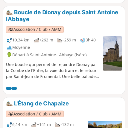
ces terrains privés. Merci pour votre respect des
lieux.Attention, en cas de pluie l'itinéraire peut s'avérer
Boucle de Dionay depuis Saint Antoine
glissant (voire inondé) dans la Combe de la Charrette
l'Abbaye
Association / Club / AMM
10,34 km
+262 m
-259 m
3h 40
Moyenne
Départ à Saint-Antoine-l'Abbaye (Isère)
Une boucle qui permet de rejoindre Dionay par
la Combe de l'Enfer, la voie du tram et le retour
par Saint-Jean de Fromental. Une belle ballade
en famille pour découvrir la nature et le
patrimoine.
L'Étang de Chapaize
Association / Club / AMM
6,14 km
+141 m
-132 m