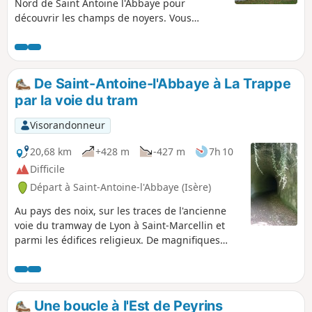
Nord de Saint Antoine l'Abbaye pour
découvrir les champs de noyers. Vous
apercevrez les contreforts du Vercors. La
Chapelle Saint-Jean le Fromental est assez
grande et abrite un petit cimetière très
ancien. Le retour vous ramène droit sur
De Saint-Antoine-l'Abbaye à La Trappe
l'abbaye comme les pèlerins de l'époque "du
par la voie du tram
mal ardent". Vous pouvez effectuer dans la
même journée la randonnée, la visite de la
Visorandonneur
ville et des monuments si vous arrivez assez
tôt le matin.
20,68 km
+428 m
-427 m
7h 10
Difficile
Départ à Saint-Antoine-l'Abbaye (Isère)
Au pays des noix, sur les traces de l'ancienne
voie du tramway de Lyon à Saint-Marcellin et
parmi les édifices religieux. De magnifiques
panoramas sur les massifs de la Chartreuse,
Vercors et Mézenc.
Une boucle à l'Est de Peyrins