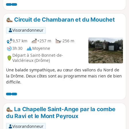
chemins, passant près de belles
noyeraies et tout proches des premiers
reliefs de la Drôme des collines.
Circuit de Chambaran et du Mouchet
Visorandonneur
9,57 km
+257 m
-256 m
3h 30
Moyenne
Départ à Saint-Bonnet-de-
Valclérieux (Drôme)
Une balade sympathique, au cœur des vallons du Nord de
la Drôme. Deux côtes sont au programme mais rien de bien
difficile.
La Chapelle Saint-Ange par la combe
du Ravi et le Mont Peyroux
Visorandonneur