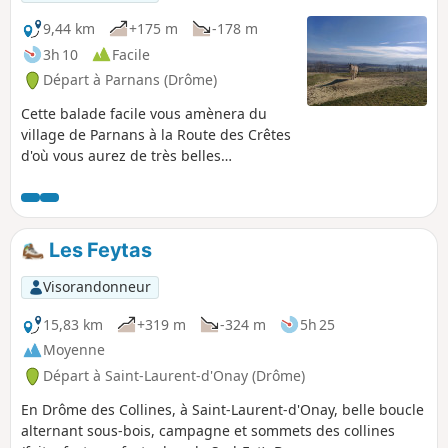
9,44 km
+175 m
-178 m
3h 10
Facile
Départ à Parnans (Drôme)
Cette balade facile vous amènera du
village de Parnans à la Route des Crêtes
d'où vous aurez de très belles
perspectives sur le Royans, le Vercors et
sa chaîne de sommets jusqu'au
Veymont, la vallée de l'Isère, ainsi
qu'une vue à l'Ouest du côté de la Vallée
Les Feytas
du Rhône et de l'Ardèche.
Visorandonneur
15,83 km
+319 m
-324 m
5h 25
Moyenne
Départ à Saint-Laurent-d'Onay (Drôme)
En Drôme des Collines, à Saint-Laurent-d'Onay, belle boucle
alternant sous-bois, campagne et sommets des collines