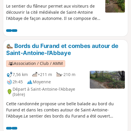
Le sentier du flâneur permet aux visiteurs de
découvrir la cité médiévale de Saint-Antoine
l'Abbaye de façon autonome. Il se compose de
de deux parties : une partie dans les ruelles et
goulets du village de 45 min environ et un
parcours champêtre de 30 min. Un parcours
d'orientation suivant ce sentier existe et vous
Bords du Furand et combes autour de
pouvez trouver les brochures à l'office du
Saint-Antoine-l'Abbaye
tourisme ou à la mairie.
Association / Club / AMM
7,56 km
+211 m
-210 m
2h 45
Moyenne
Départ à Saint-Antoine-l'Abbaye
(Isère)
Cette randonnée propose une belle balade au bord du
Furand et dans les combes autour de Saint-Antoine-
l'Abbaye.Le sentier des bords du Furand a été ouvert
récemment par l'association des sentiers antonins qui ont
obtenu les autorisations nécessaires pour le passage dans