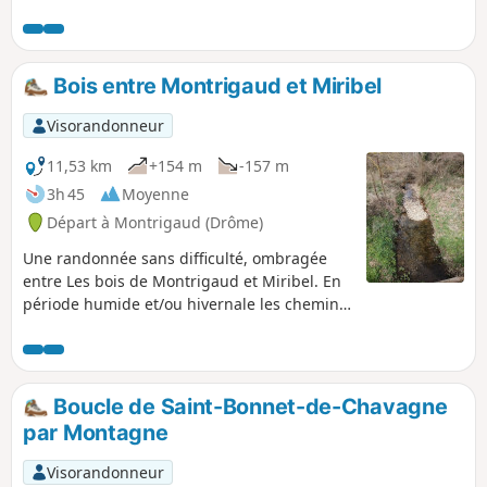
Bois entre Montrigaud et Miribel
Visorandonneur
11,53 km
+154 m
-157 m
3h 45
Moyenne
Départ à Montrigaud (Drôme)
Une randonnée sans difficulté, ombragée
entre Les bois de Montrigaud et Miribel. En
période humide et/ou hivernale les chemins
peuvent être très boueux. Bonnes
chaussures alors indispensables.
Boucle de Saint-Bonnet-de-Chavagne
par Montagne
Visorandonneur