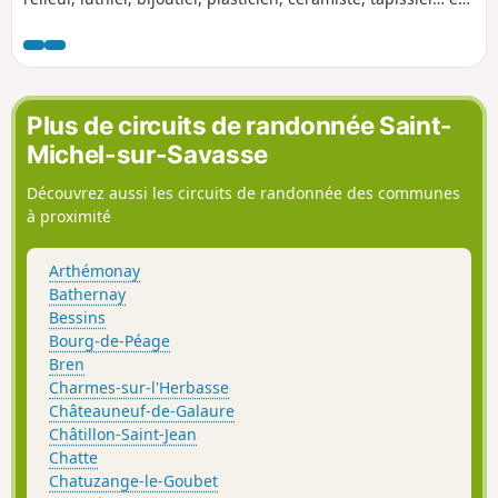
une évocation de la chapellerie. Côté nature, cette balade
vous emmènera flâner sur les berges de l’Isère.
Plus de circuits de randonnée Saint-
Michel-sur-Savasse
Découvrez aussi les circuits de randonnée des communes
à proximité
Arthémonay
Bathernay
Bessins
Bourg-de-Péage
Bren
Charmes-sur-l'Herbasse
Châteauneuf-de-Galaure
Châtillon-Saint-Jean
Chatte
Chatuzange-le-Goubet