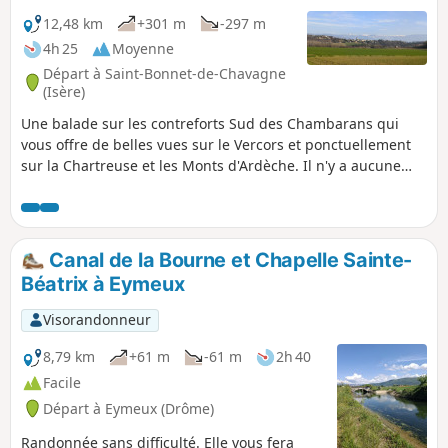
12,48 km
+301 m
-297 m
4h 25
Moyenne
Départ à Saint-Bonnet-de-Chavagne
(Isère)
Une balade sur les contreforts Sud des Chambarans qui
vous offre de belles vues sur le Vercors et ponctuellement
sur la Chartreuse et les Monts d'Ardèche. Il n'y a aucune
difficulté à redouter dans cette balade, hormis le
kilométrage. Vous déambulez sur des chemins de terre, des
sentiers et de petites routes asphaltées.
Canal de la Bourne et Chapelle Sainte-
Béatrix à Eymeux
Visorandonneur
8,79 km
+61 m
-61 m
2h 40
Facile
Départ à Eymeux (Drôme)
Randonnée sans difficulté. Elle vous fera