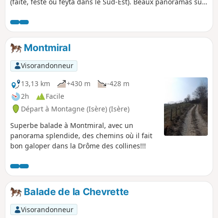
(faite, feste ou feyta dans le Sud-Est). Beaux panoramas sur
le Vercors.
Montmiral
Visorandonneur
13,13 km
+430 m
-428 m
2h
Facile
Départ à Montagne (Isère) (Isère)
Superbe balade à Montmiral, avec un
panorama splendide, des chemins où il fait
bon galoper dans la Drôme des collines!!!
Balade de la Chevrette
Visorandonneur