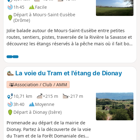
1h 45
Facile
Départ à Mours-Saint-Eusèbe
(Drôme)
Jolie balade autour de Mours-Saint-Eusèbe entre petites
routes, sentiers, pistes, traversée de la Rivière la Savasse et
découvrez les étangs réservés à la pêche mais où il fait bon
s'y poser pour un moment détente.
La voie du Tram et l'étang de Dionay
Association / Club / AMM
10,71 km
+215 m
-217 m
3h 40
Moyenne
Départ à Dionay (Isère)
Promenade au départ de la mairie de
Dionay. Partez à la découverte de la voie
du Tram et de la Forêt Domaniale des