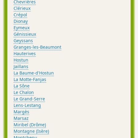
Chevrières
Clérieux
Crépol
Dionay
Eymeux
Génissieux
Geyssans
Granges-les-Beaumont
Hauterives
Hostun
Jaillans
La Baume-d'Hostun
La Motte-Fanjas
La Sône
Le Chalon
Le Grand-Serre
Lens-Lestang
Margès
Marsaz
Miribel (Drôme)
Montagne (Isère)
Montchenu