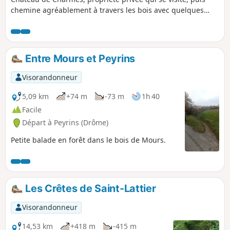
chemine agréablement à travers les bois avec quelques
points de vue sur les collines environnantes.
Entre Mours et Peyrins
Visorandonneur
5,09 km
+74 m
-73 m
1h 40
Facile
Départ à Peyrins (Drôme)
Petite balade en forêt dans le bois de Mours.
Les Crêtes de Saint-Lattier
Visorandonneur
14,53 km
+418 m
-415 m