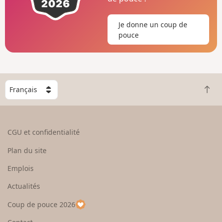
Je donne un coup de
pouce
C
R
h
e
o
t
i
o
s
CGU et confidentialité
u
i
r
s
Plan du site
e
s
n
e
Emplois
h
z
Actualités
a
u
u
n
Coup de pouce 2026
t
p
a