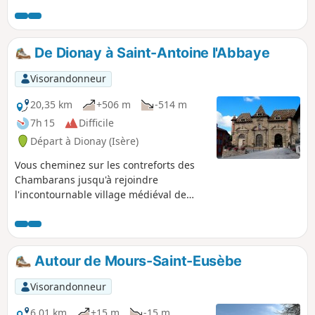
De Dionay à Saint-Antoine l'Abbaye
Visorandonneur
20,35 km
+506 m
-514 m
7h 15
Difficile
Départ à Dionay (Isère)
Vous cheminez sur les contreforts des
Chambarans jusqu'à rejoindre
l'incontournable village médiéval de
Saint-Antoine l'Abbaye avec sa célèbre
abbaye. Vous avez constamment de
belles vues sur la barrière
septentrionale du Vercors. La seule
Autour de Mours-Saint-Eusèbe
difficulté est le kilométrage élevé.
Visorandonneur
6,01 km
+15 m
-15 m