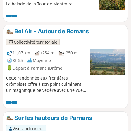
La balade de la Tour de Montmiral.
Bel Air - Autour de Romans
Collectivité territoriale
11,07 km
+254 m
-250 m
3h 55
Moyenne
Départ à Parnans (Drôme)
Cette randonnée aux frontières
drômoises offre à son point culminant
un magnifique belvédère avec une vue
panoramique sur la chaîne du Vercors,
la plaine romanaise et les monts
d'Ardèche.
Sur les hauteurs de Parnans
Visorandonneur