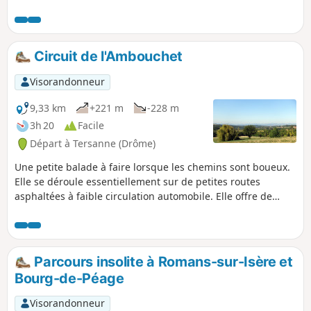
Chambarans. La fin de l'itinéraire vous
offrira une vue dégagée sur le Vercors
et la Chartreuse.
Circuit de l'Ambouchet
Visorandonneur
9,33 km
+221 m
-228 m
3h 20
Facile
Départ à Tersanne (Drôme)
Une petite balade à faire lorsque les chemins sont boueux.
Elle se déroule essentiellement sur de petites routes
asphaltées à faible circulation automobile. Elle offre de
belles vues sur les contreforts du Massif Central.
Parcours insolite à Romans-sur-Isère et
Bourg-de-Péage
Visorandonneur