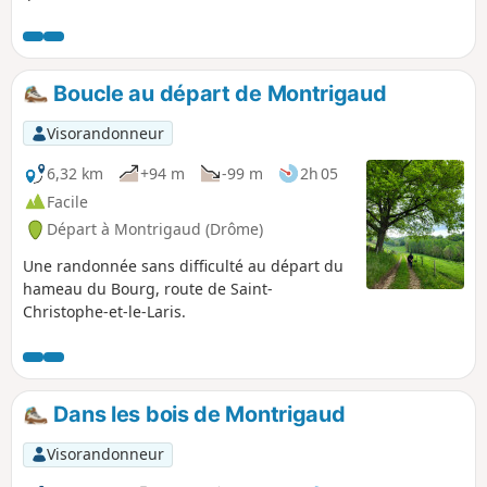
dans un paysage varié et compte tenu
du relief, il permet aux marcheurs
d'apprécier les beaux points de vue sur
l'Ouest puis sur l'Est de la région.
Boucle au départ de Montrigaud
Visorandonneur
6,32 km
+94 m
-99 m
2h 05
Facile
Départ à Montrigaud (Drôme)
Une randonnée sans difficulté au départ du
hameau du Bourg, route de Saint-
Christophe-et-le-Laris.
Dans les bois de Montrigaud
Visorandonneur