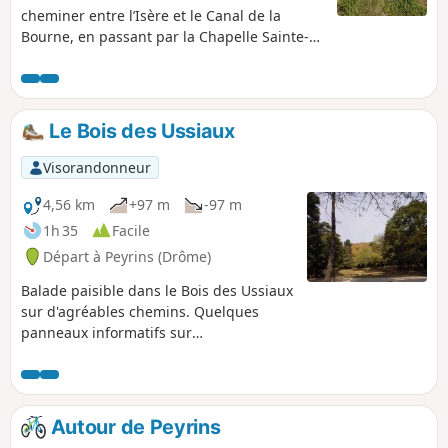
cheminer entre l’Isère et le Canal de la
Bourne, en passant par la Chapelle Sainte-
Béatrix et son promontoire dominant l'Isère
avec un remarquable panorama sur le
Vercors.
Le Bois des Ussiaux
Visorandonneur
4,56 km
+97 m
-97 m
1h 35
Facile
Départ à Peyrins (Drôme)
Balade paisible dans le Bois des Ussiaux
sur d'agréables chemins. Quelques
panneaux informatifs sur
l'environnement sont parfois présents.
En saison, il est possible de s'adonner à
l'accrobranche pour prendre un peu de
hauteur.
Autour de Peyrins