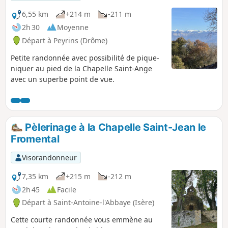
6,55 km
+214 m
-211 m
2h 30
Moyenne
Départ à Peyrins (Drôme)
Petite randonnée avec possibilité de pique-
niquer au pied de la Chapelle Saint-Ange
avec un superbe point de vue.
Pèlerinage à la Chapelle Saint-Jean le
Fromental
Visorandonneur
7,35 km
+215 m
-212 m
2h 45
Facile
Départ à Saint-Antoine-l'Abbaye (Isère)
Cette courte randonnée vous emmène au