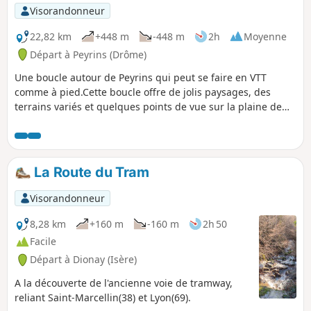
Visorandonneur
22,82 km
+448 m
-448 m
2h
Moyenne
Départ à Peyrins (Drôme)
Une boucle autour de Peyrins qui peut se faire en VTT
comme à pied.Cette boucle offre de jolis paysages, des
terrains variés et quelques points de vue sur la plaine de
Romans/Valence. Elle peut être déclinée de multiples façons
tant les bois traversés proposent de variantes.
La Route du Tram
Visorandonneur
8,28 km
+160 m
-160 m
2h 50
Facile
Départ à Dionay (Isère)
A la découverte de l'ancienne voie de tramway,
reliant Saint-Marcellin(38) et Lyon(69).