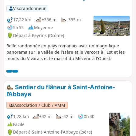
Visorandonneur
17,22 km
+356 m
-355 m
5h 55
Moyenne
Départ à Peyrins (Drôme)
Belle randonnée en pays romanais avec un magnifique
panorama sur la vallée de l'Isère et le Vercors à l'Est et les
monts du Vivarais et le massif du Mézenc à l'Ouest.
Sentier du flâneur à Saint-Antoine-
l'Abbaye
Association / Club / AMM
1,78 km
+42 m
-42 m
0h 40
Facile
Départ à Saint-Antoine-l'Abbaye (Isère)