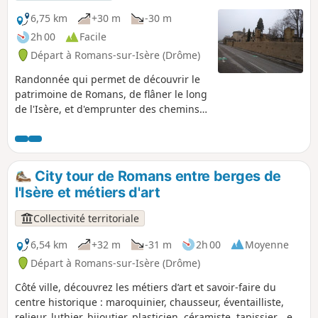
6,75 km
+30 m
-30 m
2h 00
Facile
Départ à Romans-sur-Isère (Drôme)
Randonnée qui permet de découvrir le
patrimoine de Romans, de flâner le long
de l'Isère, et d'emprunter des chemins
peu connus et insolites pour traverser la
ville avec un minimum de goudron, et
en option le tour du Bois des Naix à
Bourg-de-Péage.
City tour de Romans entre berges de
l'Isère et métiers d'art
Collectivité territoriale
6,54 km
+32 m
-31 m
2h 00
Moyenne
Départ à Romans-sur-Isère (Drôme)
Côté ville, découvrez les métiers d’art et savoir-faire du
centre historique : maroquinier, chausseur, éventailliste,
relieur, luthier, bijoutier, plasticien, céramiste, tapissier… et