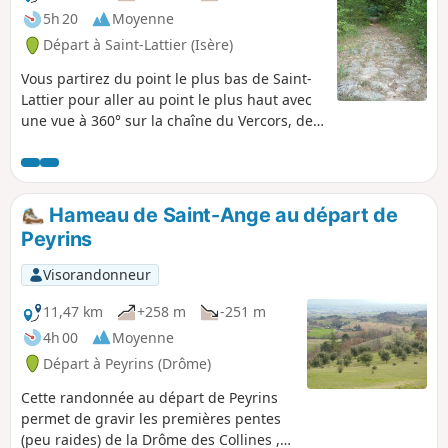
5h 20
Moyenne
Départ à Saint-Lattier (Isère)
Vous partirez du point le plus bas de Saint-
Lattier pour aller au point le plus haut avec
une vue à 360° sur la chaîne du Vercors, de
la Drome et de l’Ardèche. La montée
pavée,ancienne voie médiévale mène à Bel
Aire. Au long du chemin, vous pouvez
admirer le pavage, les ouvrages de l'époque
Hameau de Saint-Ange au départ de
et les ornières creusées par les chars ou
Peyrins
charrettes qui rejoignaient la motte castrale
dite "le Pain Sucre" dominant la vallée de
Visorandonneur
Saint-Lattier.
11,47 km
+258 m
-251 m
4h 00
Moyenne
Départ à Peyrins (Drôme)
Cette randonnée au départ de Peyrins
permet de gravir les premières pentes
(peu raides) de la Drôme des Collines ,