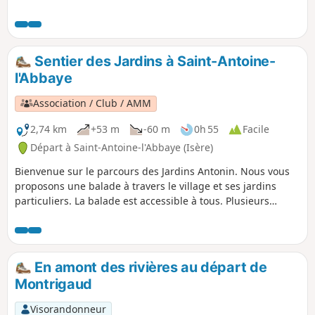
Sentier des Jardins à Saint-Antoine-
l'Abbaye
Association / Club / AMM
2,74 km
+53 m
-60 m
0h 55
Facile
Départ à Saint-Antoine-l'Abbaye (Isère)
Bienvenue sur le parcours des Jardins Antonin. Nous vous
proposons une balade à travers le village et ses jardins
particuliers. La balade est accessible à tous. Plusieurs
passages étroits ne sont pas accessibles en poussettes.
veuillez respecter les lieux et ne pas empiéter dans les
jardins.
En amont des rivières au départ de
Montrigaud
Visorandonneur