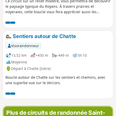
Ce circuit sur un relief modéré, vous permettra de découvrir
le paysage typique du Royans. À travers prairies et
noyeraies, cette boucle vous fera apprécier aussi les
charmes des villages de Saint-André-en-Royans et Pont-en-
Royans (rues médiévales, maisons suspendues, berges de
la Bourne) après avoir traversé un quartier nommé "Le
Paradis".
Sentiers autour de Chatte
Visorandonneur
13,52 km
+450 m
-449 m
5h 10
Moyenne
Départ à Chatte (Isère)
Boucle autour de Chatte sur les sentiers et chemins, avec
une superbe vue sur le Vercors.
Plus de circuits de randonnée Saint-