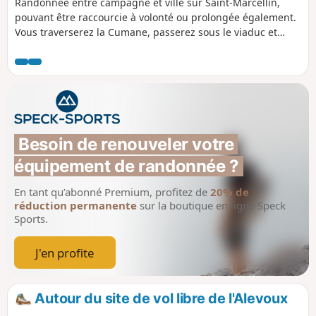
Randonnée entre campagne et ville sur Saint-Marcellin,
pouvant être raccourcie à volonté ou prolongée également.
Vous traverserez la Cumane, passerez sous le viaduc et
visiterez les jardins ouvriers. Sur les crêtes de Saint-
Marcellin une superbe vue s'offrira a vos yeux.
Besoin de renouveler votre 
équipement de randonnée ?
En tant qu’abonné Premium, profitez de
20% de
réduction permanente
sur la boutique en ligne Speck
Sports.
J'en profite
Autour du site de vol libre de l'Alevoux