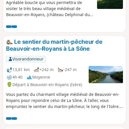
Agréable boucle qui vous permettra de
visiter le très beau village médiéval de
Beauvoir-en-Royans, (château Delphinal du
XIVe, ruines, couvent des Carmes, belles
maisons et place médiévale), le temps de
visite du village n'est pas compris dans la
randonnée. Vous traverserez de nombreuses
Le sentier du martin-pêcheur de
noyeraies, culture emblématique de la
Beauvoir-en-Royans à La Sône
région. La balade est en grande partie
ombragée et peut très bien se faire en
Visorandonneur
famille.
13,81 km
+242 m
-247 m
4h 40
Moyenne
Départ à Beauvoir-en-Royans (Isère)
Vous partez du charmant village médiéval de Beauvoir-en-
Royans pour rejoindre celui de La Sône. À l'aller, vous
empruntez le sentier du martin-pêcheur, le long de l'Isère.
Une balade d'une petite journée, mêlant culture et nature.
Septembre 2020 : plusieurs visorandonneurs nous
signalent une forte dégradation du sentier, le long de