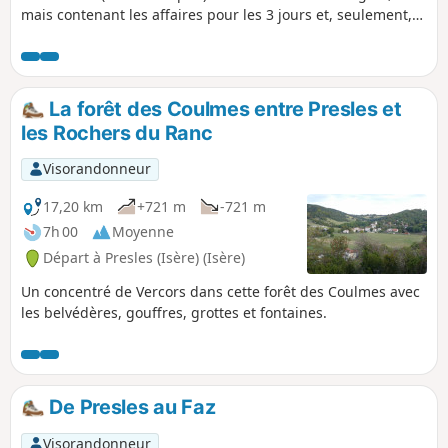
mais contenant les affaires pour les 3 jours et, seulement,
le repas d'un midi. A faire si l'on aime se promener en forêt.
La forêt des Coulmes entre Presles et
les Rochers du Ranc
Visorandonneur
17,20 km
+721 m
-721 m
7h 00
Moyenne
Départ à Presles (Isère) (Isère)
Un concentré de Vercors dans cette forêt des Coulmes avec
les belvédères, gouffres, grottes et fontaines.
De Presles au Faz
Visorandonneur