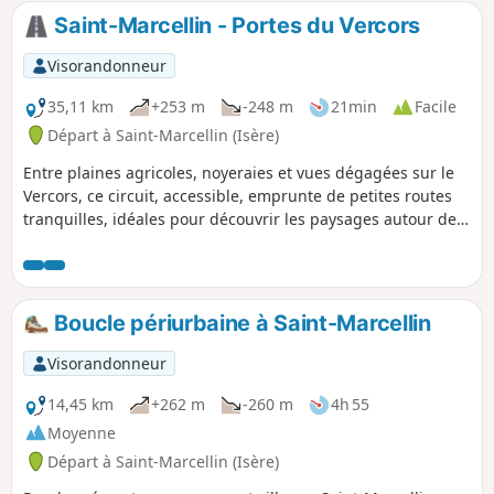
Saint-Marcellin - Portes du Vercors
Visorandonneur
35,11 km
+253 m
-248 m
21min
Facile
Départ à Saint-Marcellin (Isère)
Entre plaines agricoles, noyeraies et vues dégagées sur le
Vercors, ce circuit, accessible, emprunte de petites routes
tranquilles, idéales pour découvrir les paysages autour de
Saint-Marcellin, tout en profitant d’un patrimoine naturel et
culturel riche.
Boucle périurbaine à Saint-Marcellin
Visorandonneur
14,45 km
+262 m
-260 m
4h 55
Moyenne
Départ à Saint-Marcellin (Isère)