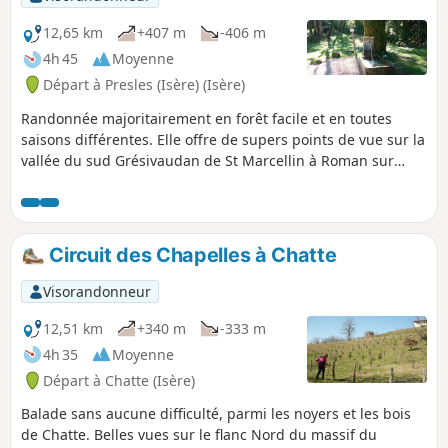
12,65 km
+407 m
-406 m
4h 45
Moyenne
Départ à Presles (Isère) (Isère)
Randonnée majoritairement en forêt facile et en toutes
saisons différentes. Elle offre de supers points de vue sur la
vallée du sud Grésivaudan de St Marcellin à Roman sur
Isère.
Circuit des Chapelles à Chatte
Visorandonneur
12,51 km
+340 m
-333 m
4h 35
Moyenne
Départ à Chatte (Isère)
Balade sans aucune difficulté, parmi les noyers et les bois
de Chatte. Belles vues sur le flanc Nord du massif du