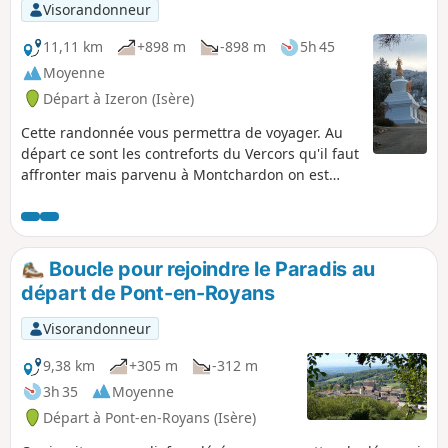
Visorandonneur
11,11 km
+898 m
-898 m
5h 45
Moyenne
Départ à Izeron (Isère)
Cette randonnée vous permettra de voyager. Au
départ ce sont les contreforts du Vercors qu'il faut
affronter mais parvenu à Montchardon on est
arrivé au Tibet. Privilégiez cette randonnée un
dimanche afin de pouvoir visiter le Centre
d'études tibétaines.
Boucle pour rejoindre le Paradis au
départ de Pont-en-Royans
Visorandonneur
9,38 km
+305 m
-312 m
3h 35
Moyenne
Départ à Pont-en-Royans (Isère)