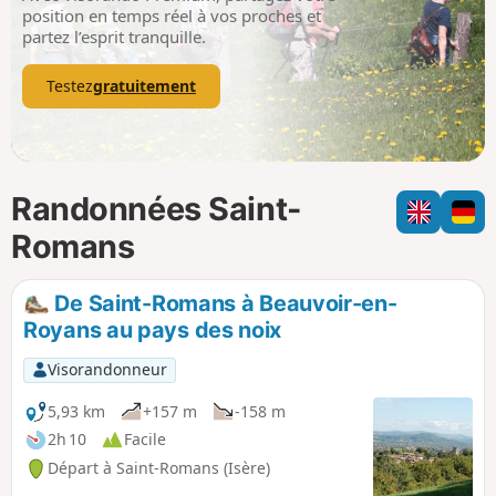
p
position en temps réel à vos proches et
partez l’esprit tranquille.
Testez
gratuitement
Randonnées Saint-
Romans
De Saint-Romans à Beauvoir-en-
Royans au pays des noix
Visorandonneur
5,93 km
+157 m
-158 m
2h 10
Facile
Départ à Saint-Romans (Isère)