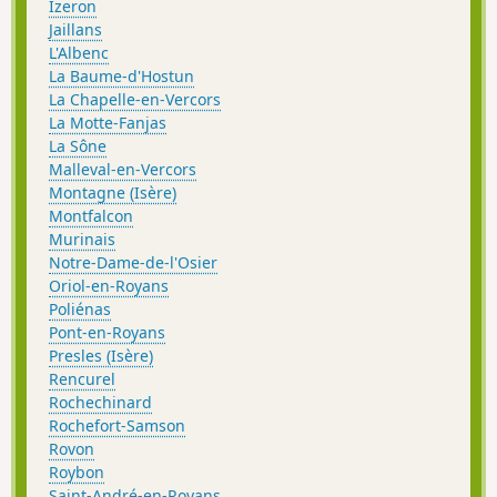
Izeron
Jaillans
L'Albenc
La Baume-d'Hostun
La Chapelle-en-Vercors
La Motte-Fanjas
La Sône
Malleval-en-Vercors
Montagne (Isère)
Montfalcon
Murinais
Notre-Dame-de-l'Osier
Oriol-en-Royans
Poliénas
Pont-en-Royans
Presles (Isère)
Rencurel
Rochechinard
Rochefort-Samson
Rovon
Roybon
Saint-André-en-Royans