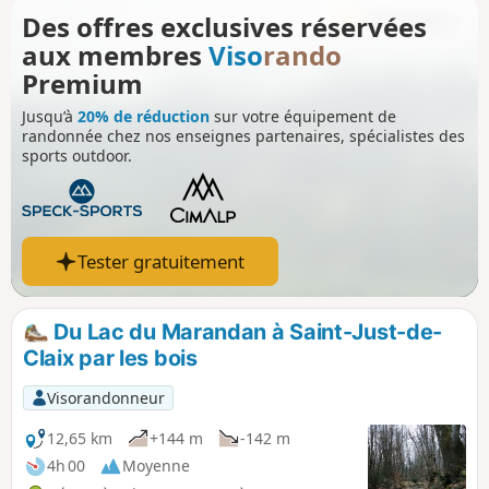
l'Isère. Certains passages pouvant même être dangereux.
Des offres exclusives réservées
aux membres
Viso
rando
Premium
Jusqu’à
20% de réduction
sur votre équipement de
randonnée chez nos enseignes partenaires, spécialistes des
sports outdoor.
Tester gratuitement
Du Lac du Marandan à Saint-Just-de-
Claix par les bois
Visorandonneur
12,65 km
+144 m
-142 m
4h 00
Moyenne