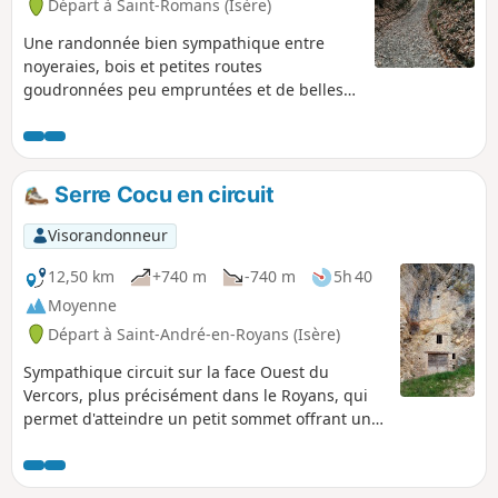
Départ à Saint-Romans (Isère)
Une randonnée bien sympathique entre
noyeraies, bois et petites routes
goudronnées peu empruntées et de belles
vues sur les contreforts du Vercors.
Serre Cocu en circuit
Visorandonneur
12,50 km
+740 m
-740 m
5h 40
Moyenne
Départ à Saint-André-en-Royans (Isère)
Sympathique circuit sur la face Ouest du
Vercors, plus précisément dans le Royans, qui
permet d'atteindre un petit sommet offrant une
très belle vue sur la plaine de l'Isère et sur les
sommets du Vercors.