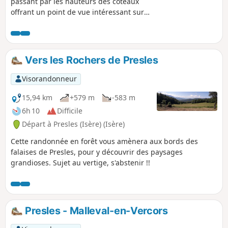
passant par les hauteurs des coteaux
offrant un point de vue intéressant sur
la ville et ses environs, notamment au
niveau de la table d'orientation.
Randonnée courte mais assez raide,
idéale pour prendre l'air en after work.
Vers les Rochers de Presles
Point négatif : traversée d'un champ pas
forcément aisée, voir descriptif.
Visorandonneur
15,94 km
+579 m
-583 m
6h 10
Difficile
Départ à Presles (Isère) (Isère)
Cette randonnée en forêt vous amènera aux bords des
falaises de Presles, pour y découvrir des paysages
grandioses. Sujet au vertige, s'abstenir !!
Presles - Malleval-en-Vercors