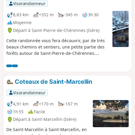
Visorandonneur
8,83 km
+352 m
-345 m
3h 30
Moyenne
Départ à Saint-Pierre-de-Chérennes (Isère)
Cette randonnée vous fera découvrir, par de très
beaux chemins et sentiers, une petite partie des
forêts autour de Saint-Pierre-de-Chérennes.
D'accès facile, cette randonnée vous émerveillera
de part sa diversité de paysages.
Coteaux de Saint-Marcellin
Visorandonneur
4,91 km
+170 m
-167 m
1h 55
Facile
Départ à Saint-Marcellin (Isère)
De Saint-Marcellin à Saint-Marcellin, en