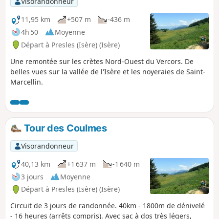
Visorandonneur
11,95 km
+507 m
-436 m
4h 50
Moyenne
Départ à Presles (Isère) (Isère)
Une remontée sur les crètes Nord-Ouest du Vercors. De
belles vues sur la vallée de l'Isère et les noyeraies de Saint-
Marcellin.
Tour des Coulmes
Visorandonneur
40,13 km
+1 637 m
-1 640 m
3 jours
Moyenne
Départ à Presles (Isère) (Isère)
Circuit de 3 jours de randonnée. 40km - 1800m de dénivelé
- 16 heures (arrêts compris). Avec sac à dos très légers,