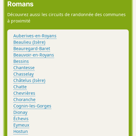
Romans
Découvrez aussi les circuits de randonnée des communes
à proximité
Auberives-en-Royans
Beaulieu (Isère)
Beauregard-Baret
Beauvoir-en-Royans
Bessins
Chantesse
Chasselay
Châtelus (Isère)
Chatte
Chevrières
Choranche
Cognin-les-Gorges
Dionay
Échevis
Eymeux
Hostun