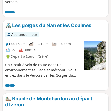
Vercors.
Les gorges du Nan et les Coulmes
Visorandonneur
44,16 km
+1 412 m
-1 409 m
5h
Difficile
Départ à Izeron (Isère)
Un circuit à vélo de route dans un
environnement sauvage et méconnu. Vous
entrez dans le Vercors par les Gorges du
Nan qui mènent à Malleval. Celles-ci n'ont
rien à envier aux Gorges de la Bourne mais
elles sont beaucoup moins fréquentées. La
randonnée se poursuit par un petit tour
Boucle de Montchardon au départ
dans les Coulmes avant de redescendre par
d'Izeron
Saint-Pierre-de-Chérennes.