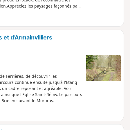
ion.Appréciez les paysages façonnés par
cture locale et comprenez comment
 territoire. Oscar, le renard, vous
 grâce aux panneaux de signalisation «
rtantes, et aidez-vous également de la
 et d'Armainvilliers
e
de Ferrières, de découvrir les
arcours continue ensuite jusqu'à l'Etang
s un cadre reposant et agréable. Voir
 ainsi que l'Eglise Saint-Rémy. Le parcours
y-Brie en suivant le Morbras.