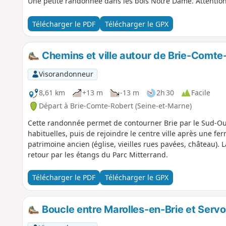
Une petite randonnée dans les bois Notre Dame. Attention
Télécharger le PDF
Télécharger le GPX
Chemins et ville autour de Brie-Comte
Visorandonneur
8,61 km
+13 m
-13 m
2h 30
Facile
Départ à Brie-Comte-Robert (Seine-et-Marne)
Cette randonnée permet de contourner Brie par le Sud-Oues
habituelles, puis de rejoindre le centre ville après une fe
patrimoine ancien (église, vieilles rues pavées, château). 
retour par les étangs du Parc Mitterrand.
Télécharger le PDF
Télécharger le GPX
Boucle entre Marolles-en-Brie et Serv