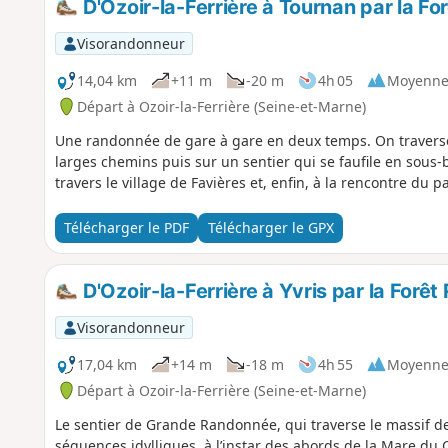
D'Ozoir-la-Ferrière à Tournan par la For
Visorandonneur
14,04 km
+11 m
-20 m
4h 05
Moyenn
Départ à Ozoir-la-Ferrière (Seine-et-Marne)
Une randonnée de gare à gare en deux temps. On traverse t
larges chemins puis sur un sentier qui se faufile en sous-bo
travers le village de Favières et, enfin, à la rencontre du
Télécharger le PDF
Télécharger le GPX
D'Ozoir-la-Ferrière à Yvris par la Forêt
Visorandonneur
17,04 km
+14 m
-18 m
4h 55
Moyenn
Départ à Ozoir-la-Ferrière (Seine-et-Marne)
Le sentier de Grande Randonnée, qui traverse le massif de
séquences idylliques, à l’instar des abords de la Mare du 