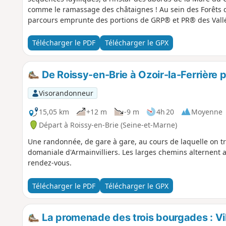
comme le ramassage des châtaignes ! Au sein des Forêts de 
parcours emprunte des portions de GRP® et PR® des Vallée
Télécharger le PDF
Télécharger le GPX
De Roissy-en-Brie à Ozoir-la-Ferrière pa
Visorandonneur
15,05 km
+12 m
-9 m
4h 20
Moyenne
Départ à Roissy-en-Brie (Seine-et-Marne)
Une randonnée, de gare à gare, au cours de laquelle on tra
domaniale d'Armainvilliers. Les larges chemins alternent 
rendez-vous.
Télécharger le PDF
Télécharger le GPX
La promenade des trois bourgades : Vil