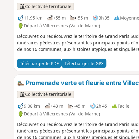
Collectivité territoriale
11,95 km
+55 m
-55 m
3h 35
Moyenn
Départ à Villecresnes (Val-de-Marne)
Découvrez ou redécouvrez le territoire de Grand Paris Sud 
itinéraires pédestres présentant les principaux points d’i
de nos 16 communes, aux histoires atypiques et singulière
Télécharger le PDF
Télécharger le GPX
Promenade verte et fleurie entre Vill
Collectivité territoriale
9,08 km
+43 m
-45 m
2h 45
Facile
Départ à Villecresnes (Val-de-Marne)
Découvrez ou redécouvrez le territoire de Grand Paris Sud 
itinéraires pédestres présentant les principaux points d’i
de nos 16 communes, aux histoires atypiques et singulière