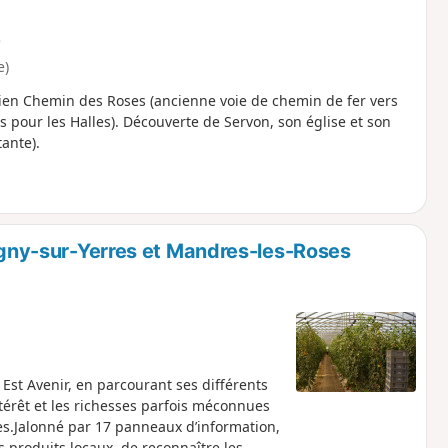
e
e)
ien Chemin des Roses (ancienne voie de chemin de fer vers
s pour les Halles). Découverte de Servon, son église et son
ante).
rigny-sur-Yerres et Mandres-les-Roses
Est Avenir, en parcourant ses différents
ntérêt et les richesses parfois méconnues
es.Jalonné par 17 panneaux d’information,
s produits locaux, de reconnaître les