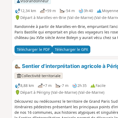
Visorandonneur
12,34 km
+59 m
-54 m
3h 40
Moyenn
Départ à Marolles-en-Brie (Val-de-Marne) (Val-de-Marn
Randonnée à partir de Marolles-en-Brie, empruntant l'anc
Paris Bastille qui emportait en plus des voyageurs les rose
château (au XVIe siècle Anne Boleyn y aurait vécu chez sa t
Télécharger le PDF
Télécharger le GPX
Sentier d’interprétation agricole à Pé
Collectivité territoriale
8,88 km
+7 m
-7 m
2h 35
Facile
Départ à Périgny (Val-de-Marne) (Val-de-Marne)
Découvrez ou redécouvrez le territoire de Grand Paris Sud 
itinéraires pédestres présentant les principaux points d’i
de nos 16 communes, aux histoires atypiques et singulièr
le Sentier d’Interprétation Agricole permet de découvrir le