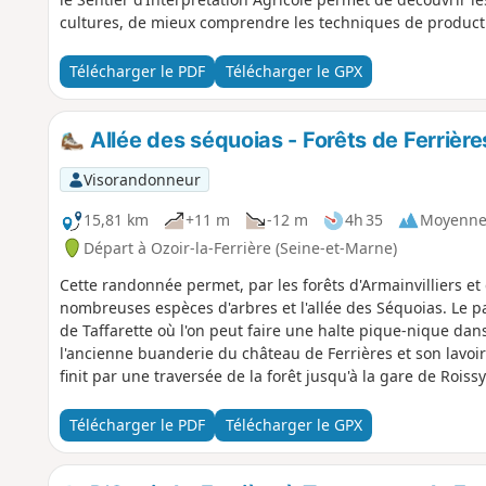
cultures, de mieux comprendre les techniques de product
l’activité agricole, retrouvez-en les traces dans l’archite
l’agriculture contribue encore aujourd’hui à l’identité de ce
Télécharger le PDF
Télécharger le GPX
accompagnera tout au long de ce parcours !Orientez-vous
Grande Boucle », disposés aux intersections les plus impo
carte pour bien suivre votre cheminement.
Allée des séquoias - Forêts de Ferrières
Visorandonneur
15,81 km
+11 m
-12 m
4h 35
Moyenn
Départ à Ozoir-la-Ferrière (Seine-et-Marne)
Cette randonnée permet, par les forêts d'Armainvilliers et 
nombreuses espèces d'arbres et l'allée des Séquoias. Le p
de Taffarette où l'on peut faire une halte pique-nique dan
l'ancienne buanderie du château de Ferrières et son lavoir
finit par une traversée de la forêt jusqu'à la gare de Roiss
Télécharger le PDF
Télécharger le GPX