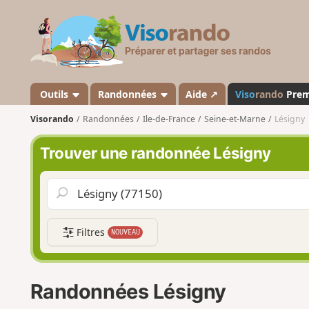
V
i
s
o
r
a
Outils
Randonnées
Aide ↗
Viso
rando
Pre
n
Visorando
Randonnées
Ile-de-France
Seine-et-Marne
Lésigny
d
o
Trouver une randonnée Lésigny
Filtres
NOUVEAU
Randonnées Lésigny