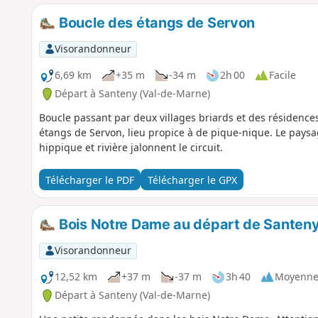
Boucle des étangs de Servon
Visorandonneur
6,69 km
+35 m
-34 m
2h 00
Facile
Départ à Santeny (Val-de-Marne)
Boucle passant par deux villages briards et des résidences
étangs de Servon, lieu propice à de pique-nique. Le paysag
hippique et rivière jalonnent le circuit.
Télécharger le PDF
Télécharger le GPX
Bois Notre Dame au départ de Santen
Visorandonneur
12,52 km
+37 m
-37 m
3h 40
Moyenn
Départ à Santeny (Val-de-Marne)