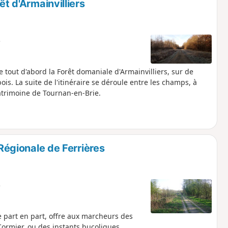
êt d'Armainvilliers
e
out d'abord la Forêt domaniale d'Armainvilliers, sur de
is. La suite de l'itinéraire se déroule entre les champs, à
 patrimoine de Tournan-en-Brie.
 Régionale de Ferrières
e
 part en part, offre aux marcheurs des
Cormier, ou des instants bucoliques,