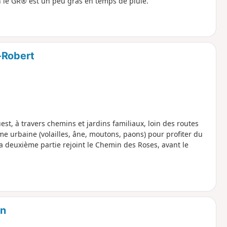
 le GR® est un peu gras en temps de pluie.
-Robert
t, à travers chemins et jardins familiaux, loin des routes
rme urbaine (volailles, âne, moutons, paons) pour profiter du
La deuxième partie rejoint le Chemin des Roses, avant le
on