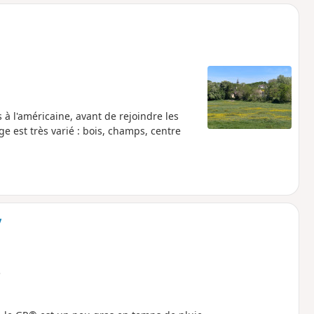
o
a
i
m
p
 à l'américaine, avant de rejoindre les
e est très varié : bois, champs, centre
y
e