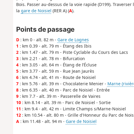
Bois. Passer au-dessus de la voie rapide (D199). Traverser 
la
gare de Noisiel
(RER A) (
A
).
Points de passage
D
: km 0 - alt. 82 m -
Gare de Lognes
1
: km 0.39 - alt. 79 m - Étang des Ibis
2
: km 1.47 - alt. 79 m - Piste Cyclable du Cours des Lacs
3
: km 2.21 - alt. 78 m - Bifurcation
4
: km 3.05 - alt. 64 m - Étang de l’Écluse
5
: km 3.77 - alt. 59 m - Rue Jean Jaurès
6
: km 4.74 - alt. 41 m - Route de Noisiel
7
: km 5.76 - alt. 39 m - Chocolaterie Menier -
Marne (rivièr
8
: km 6.35 - alt. 40 m - Parc de Noisiel - Entrée
9
: km 7.7 - alt. 39 m - Passerelle de Vaires
10
: km 8.14 - alt. 39 m - Parc de Noisiel - Sortie
11
: km 9.4 - alt. 42 m - Limite Champs s/Marne-Noisiel
12
: km 10.54 - alt. 80 m - Grille d'Honneur du Parc de Nois
A
: km 11.48 - alt. 94 m -
Gare de Noisiel