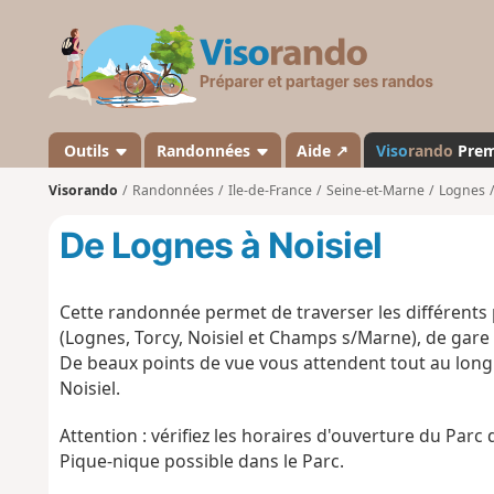
V
i
s
o
r
a
Outils
Randonnées
Aide ↗
Viso
rando
Pre
n
Visorando
Randonnées
Ile-de-France
Seine-et-Marne
Lognes
d
o
De Lognes à Noisiel
Cette randonnée permet de traverser les différents 
(Lognes, Torcy, Noisiel et Champs s/Marne), de gare 
De beaux points de vue vous attendent tout au long 
Noisiel.
Attention : vérifiez les horaires d'ouverture du Parc d
Pique-nique possible dans le Parc.