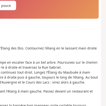
e pouce
 l’Étang des Ibis. Contournez l'étang en le laissant main droite
mpe en escalier face à un bel arbre. Poursuivez sur le chemin
e à droite et traversez la Rue Gabriel.
et continuez tout droit. Longez l’Étang du Maubuée à main
e à droite puis à gauche, toujours le long de l'étang. Au bout
 d'Auvergne et le Cours des Lacs : virez alors à gauche.
geant l'étang à main gauche. Passez devant un restaurant et
 Passez la barrière bois (panneau piste cyclable toujours