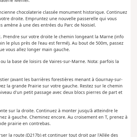
laterie Menier.
'ancienne chocolaterie classée monument historique. Continuez
 votre droite. Empruntez une nouvelle passerelle qui vous
ous amène à une des entrées du Parc de Noisiel.
. Prendre sur votre droite le chemin longeant la Marne (info
n le plus près de l'eau est fermé). Au bout de 500m, passez
ue vous allez longer main gauche.
 ou la base de loisirs de Vaires-sur-Marne. Nota: parfois la
stier (avant les barrières forestières menant à Gournay-sur-
ez la grande Prairie sur votre gauche. Restez sur le chemin
iveau d'un petit passage avec deux blocs pierres de part et
te sur la droite. Continuez à monter jusqu'à atteindre le
urnez à gauche. Cheminez encore. Au croisement en T, prenez à
nde prairie en contrebas.
rser la route (D217b) et continuer tout droit par l'Allée des