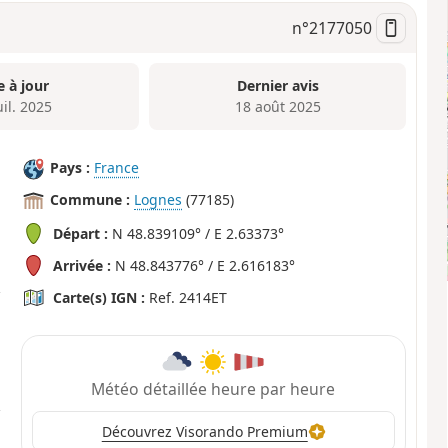
n°
2177050
e à jour
Dernier avis
uil. 2025
18 août 2025
Pays :
France
Commune :
Lognes
(77185)
Départ :
N 48.839109° / E 2.63373°
Arrivée :
N 48.843776° / E 2.616183°
Carte(s) IGN :
Ref. 2414ET
Météo détaillée heure par heure
Découvrez Visorando Premium