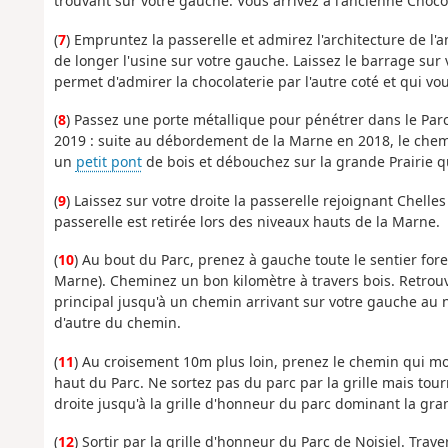
trouvant sur votre gauche. Vous arrivez à l'ancienne Choco
(
7
) Empruntez la passerelle et admirez l'architecture de l
de longer l'usine sur votre gauche. Laissez le barrage sur
permet d'admirer la chocolaterie par l'autre coté et qui v
(
8
) Passez une porte métallique pour pénétrer dans le Parc
2019 : suite au débordement de la Marne en 2018, le chemi
un
petit pont
de bois et débouchez sur la grande Prairie q
(
9
) Laissez sur votre droite la passerelle rejoignant Chelles
passerelle est retirée lors des niveaux hauts de la Marne.
(
10
) Au bout du Parc, prenez à gauche toute le sentier fore
Marne). Cheminez un bon kilomètre à travers bois. Retrouv
principal jusqu'à un chemin arrivant sur votre gauche au n
d'autre du chemin.
(
11
) Au croisement 10m plus loin, prenez le chemin qui mon
haut du Parc. Ne sortez pas du parc par la grille mais to
droite jusqu'à la grille d'honneur du parc dominant la gra
(
12
) Sortir par la grille d'honneur du Parc de Noisiel. Trave