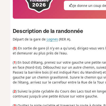
Je donne un coup d
Description de la randonnée
Départ de la gare de
Lognes
(RER A).
(
D
) En sortie de gare (il n'y en a qu'une), dirigez-vous vers
et demeurer au plus près de l'eau.
(
1
) En bout d'étang, prenez sur votre gauche une petite ra
en face (Nord-Est). Débouchez sur un autre chemin, suivez-l
Passez la barrière bois (il est indiqué Parc du Mandinet) 
gauche par un chemin gravillonné. Suivre le chemin qui vir
de l'étang, arrivez sur le carrefour entre la Rue de la Tour
(
2
) Suivez la piste cyclable du Cours des Lacs tout en lon
continuez jusqu'à une petite écluse sur votre gauche.
(
3
) Quittez la piste cyclable et traversez la route à droite.