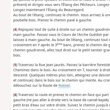
présent) et dirigez vous vers l’Étang des Pêcheurs. Longez
Longez maintenant l'Étang du Beauregard.
Au bout de l'étang, continuez le chemin. Vous arrivez à un
poubelle bois. Prenez le chemin pavé à gauche.
(
4
) Repiquez tout de suite à droite sur un chemin goudronné
main gauche. Passez sous le Cours de l'Arche Guédon par u
laissez à main gauche. Au bout de l'étang, continuez tout dr
ème
croisement en Y après le 3
banc, prenez le chemin de g
chemin goudronné, allez tout droit sur le petit sentier gra
bois.
(
5
) Traversez la Rue Jean Jaurès. Passez la barrière foresti
Cheminez dans le bois. Au croisement en T, tourner à droi
descend. Quelques mètres plus loin, atteignez une descent
et continuez dans le bois sur le chemin qui monte. Au cro
débouchez sur la Route de
Noisiel
.
(
6
) Traversez la route et prenez le chemin en face qui part
gauche (ne pas aller à droite vers la base de canoé-kayak)
petit bras d'eau sur votre droite. Suivez le chemin jusqu'