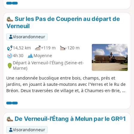
Sur les Pas de Couperin au départ de
Verneuil
Visorandonneur
14,52 km
+119 m
-120 m
4h 30
Moyenne
Départ à Verneuil-l'Étang (Seine-et-
Marne)
Une randonnée bucolique entre bois, champs, prés et
jardins, en jouant à saute-moutons avec l'Yerres et le Ru de
Bréon. Deux traversées de village et, à Chaumes-en-Brie, un
hommage aux musiciens de la famille Couperin ainsi
qu'une ferme à l'architecture étonnante en plein cœur de la
Brie.
De Verneuil-l'Étang à Melun par le GR®1
Visorandonneur