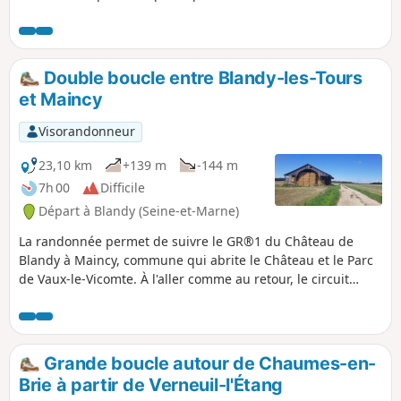
plusieurs fermes de la Brie française et
du Château d'Aunoy sur la commune de
Champeaux.
Double boucle entre Blandy-les-Tours
et Maincy
Visorandonneur
23,10 km
+139 m
-144 m
7h 00
Difficile
Départ à Blandy (Seine-et-Marne)
La randonnée permet de suivre le GR®1 du Château de
Blandy à Maincy, commune qui abrite le Château et le Parc
de Vaux-le-Vicomte. À l'aller comme au retour, le circuit
traverse à plusieurs reprises la rivière l'Almont. Accessible
en transport en commun.
Grande boucle autour de Chaumes-en-
Brie à partir de Verneuil-l'Étang