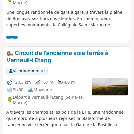
Marne)
Une longue randonnée de gare à gare, à travers la plaine
de Brie avec ses horizons étendus. En chemin, deux
superbes monuments, la Collégiale Saint-Martin de
Champeaux et le château-fort de Blandy-les-Tours.
Circuit de l'ancienne voie ferrée à
Verneuil-l'Étang
Visorandonneur
12,63 km
+67 m
-60 m
3h 50
Moyenne
Départ à Verneuil-l'Étang (Seine-et-
Marne)
À travers les champs et les bois de la Brie, une randonnée
qui emprunte à plusieurs reprises la plateforme de
l'ancienne voie ferrée qui reliait la Gare de la Bastille, à
Paris, et Marles-en-Brie, au Nord de cet itinéraire.