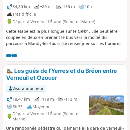
34,80 km
+86 m
-136 m
10h
Très difficile
Départ à Verneuil-l'Étang (Seine-et-Marne)
Cette étape est la plus longue sur le GR®1. Elle peut être
coupée en deux en prenant le bus vers la moitié du
parcours à Blandy-les-Tours (se renseigner sur les horaires).
C'est une des plus riches étapes concernant le patrimoine
historique. En effet, il y a d'ores et déjà la traversée de
Melun qui a un patrimoine très riche mais aussi le passage
au plus près du Château de Vaux-le-Vicomte et du Château
Les gués de l'Yerres et du Bréon entre
de Blandy. L'essentiel du parcours est campagnard mais
Verneuil et Ozouer
quelques parties boisées peuvent être de la sortie.
Visorandonneur
18,47 km
+118 m
-113 m
5h 35
Moyenne
Départ à Verneuil-l'Étang (Seine-et-
Marne)
Une randonnée pédestre qui démarre à la gare de Verneuil-