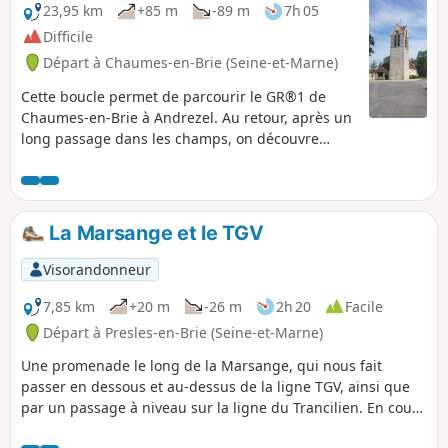
23,95 km
+85 m
-89 m
7h 05
Difficile
Départ à Chaumes-en-Brie (Seine-et-Marne)
Cette boucle permet de parcourir le GR®1 de
Chaumes-en-Brie à Andrezel. Au retour, après un
long passage dans les champs, on découvre
Beauvoir et son château ainsi que la commune
d'Argentières que traverse l'Yerres.
La Marsange et le TGV
Visorandonneur
7,85 km
+20 m
-26 m
2h 20
Facile
Départ à Presles-en-Brie (Seine-et-Marne)
Une promenade le long de la Marsange, qui nous fait
passer en dessous et au-dessus de la ligne TGV, ainsi que
par un passage à niveau sur la ligne du Trancilien. En cours
de route, de vieux instruments agricoles sont visibles.