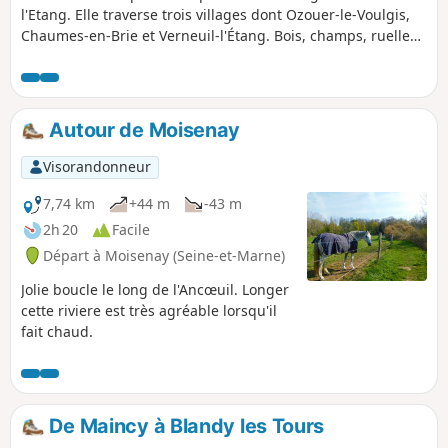
l'Etang. Elle traverse trois villages dont Ozouer-le-Voulgis,
Chaumes-en-Brie et Verneuil-l'Étang. Bois, champs, ruelles,
prés et jardins et en suivant le cours de l'Yerres.
Autour de Moisenay
Visorandonneur
7,74 km
+44 m
-43 m
2h 20
Facile
Départ à Moisenay (Seine-et-Marne)
Jolie boucle le long de l'Ancœuil. Longer
cette riviere est très agréable lorsqu'il
fait chaud.
De Maincy à Blandy les Tours