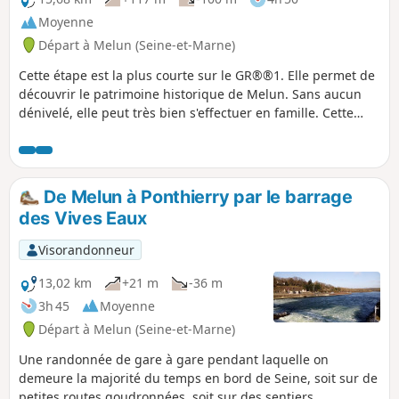
Moyenne
Départ à Melun (Seine-et-Marne)
Cette étape est la plus courte sur le GR®®1. Elle permet de
découvrir le patrimoine historique de Melun. Sans aucun
dénivelé, elle peut très bien s'effectuer en famille. Cette
randonnée sert d'approche à la Forêt de Fontainebleau,
dont la traversée sera plus difficile. La randonnée peut se
découper en trois parties : une première et une troisième
partie urbaine avec la traversée de Melun, Vaux-le-Pénil,
De Melun à Ponthierry par le barrage
Chartrettes et Bois-le-Roi, séparées par une courte portion
des Vives Eaux
boisée.
Visorandonneur
13,02 km
+21 m
-36 m
3h 45
Moyenne
Départ à Melun (Seine-et-Marne)
Une randonnée de gare à gare pendant laquelle on
demeure la majorité du temps en bord de Seine, soit sur de
petites routes goudronnées, soit sur des sentiers