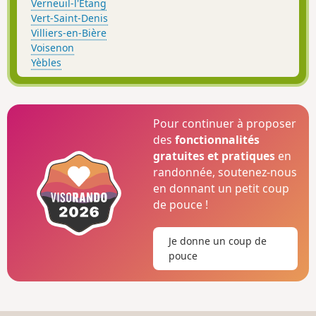
Verneuil-l'Étang
Vert-Saint-Denis
Villiers-en-Bière
Voisenon
Yèbles
Pour continuer à proposer
des
fonctionnalités
gratuites et pratiques
en
randonnée, soutenez-nous
en donnant un petit coup
de pouce !
Je donne un coup de
pouce