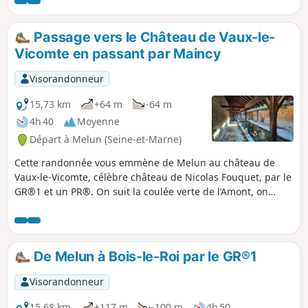
Passage vers le Château de Vaux-le-
Vicomte en passant par Maincy
Visorandonneur
15,73 km
+64 m
-64 m
4h 40
Moyenne
Départ à Melun (Seine-et-Marne)
Cette randonnée vous emmène de Melun au château de
Vaux-le-Vicomte, célèbre château de Nicolas Fouquet, par le
GR®1 et un PR®. On suit la coulée verte de l’Amont, on
passe à travers le village briard pittoresque de Maincy, «
petite cité de caractère », puis un passage près du château
de Vaux-le-Vicomte et de ses jardins à la française.
De Melun à Bois-le-Roi par le GR®1
Visorandonneur
15,68 km
+117 m
-100 m
4h 50