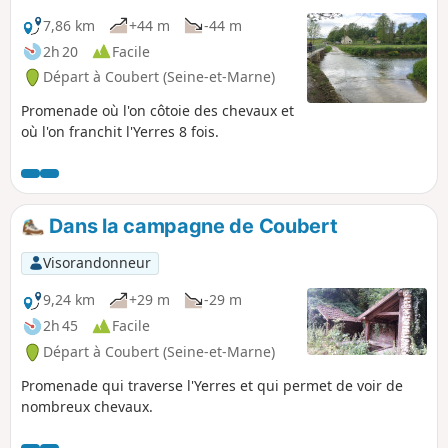
7,86 km
+44 m
-44 m
2h 20
Facile
Départ à Coubert (Seine-et-Marne)
Promenade où l'on côtoie des chevaux et
où l'on franchit l'Yerres 8 fois.
Dans la campagne de Coubert
Visorandonneur
9,24 km
+29 m
-29 m
2h 45
Facile
Départ à Coubert (Seine-et-Marne)
Promenade qui traverse l'Yerres et qui permet de voir de
nombreux chevaux.