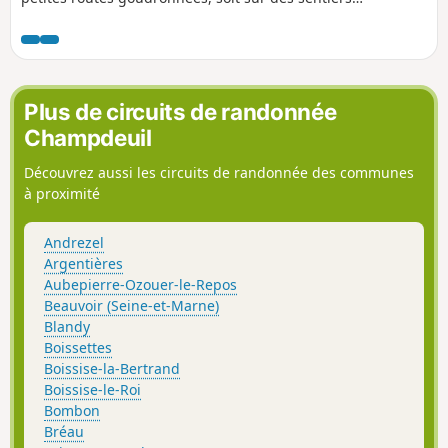
ombragés. La Collégiale Notre-Dame à Melun et l'église de
Boissettes apportent une touche patrimoniale à cette
randonnée.
Plus de circuits de randonnée
Champdeuil
Découvrez aussi les circuits de randonnée des communes
à proximité
Andrezel
Argentières
Aubepierre-Ozouer-le-Repos
Beauvoir (Seine-et-Marne)
Blandy
Boissettes
Boissise-la-Bertrand
Boissise-le-Roi
Bombon
Bréau