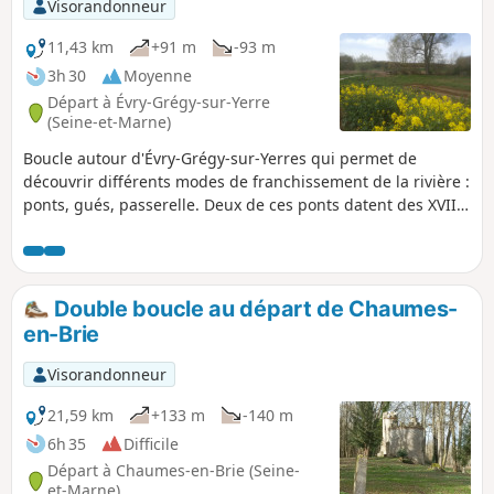
Visorandonneur
11,43 km
+91 m
-93 m
3h 30
Moyenne
Départ à Évry-Grégy-sur-Yerre
(Seine-et-Marne)
Boucle autour d'Évry-Grégy-sur-Yerres qui permet de
découvrir différents modes de franchissement de la rivière :
ponts, gués, passerelle. Deux de ces ponts datent des XVIIe
et XVIIIe siècles et sont référencés à l'inventaire des
monuments historiques. On profite de ce parcours pour
longer le Prieuré de Vernelle (privé) qui est un bel endroit.
Double boucle au départ de Chaumes-
en-Brie
Visorandonneur
21,59 km
+133 m
-140 m
6h 35
Difficile
Départ à Chaumes-en-Brie (Seine-
et-Marne)