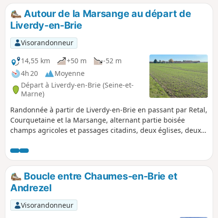
Autour de la Marsange au départ de
Liverdy-en-Brie
Visorandonneur
14,55 km
+50 m
-52 m
4h 20
Moyenne
Départ à Liverdy-en-Brie (Seine-et-
Marne)
Randonnée à partir de Liverdy-en-Brie en passant par Retal,
Courquetaine et la Marsange, alternant partie boisée
champs agricoles et passages citadins, deux églises, deux
châteaux, une ferme et un lavoir.
Boucle entre Chaumes-en-Brie et
Andrezel
Visorandonneur