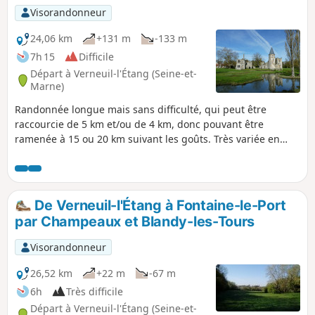
Visorandonneur
24,06 km
+131 m
-133 m
7h 15
Difficile
Départ à Verneuil-l'Étang (Seine-et-
Marne)
Randonnée longue mais sans difficulté, qui peut être
raccourcie de 5 km et/ou de 4 km, donc pouvant être
ramenée à 15 ou 20 km suivant les goûts. Très variée en
paysage et nature de chemin, elle permet la découverte de
nombreuses curiosités architecturales de différents styles.
De Verneuil-l'Étang à Fontaine-le-Port
par Champeaux et Blandy-les-Tours
Visorandonneur
26,52 km
+22 m
-67 m
6h
Très difficile
Départ à Verneuil-l'Étang (Seine-et-