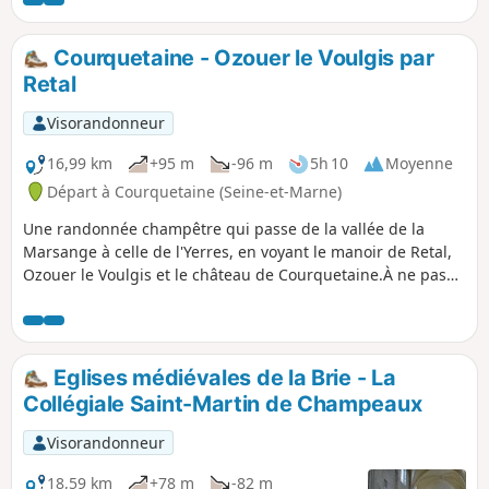
Courquetaine - Ozouer le Voulgis par
Retal
Visorandonneur
16,99 km
+95 m
-96 m
5h 10
Moyenne
Départ à Courquetaine (Seine-et-Marne)
Une randonnée champêtre qui passe de la vallée de la
Marsange à celle de l'Yerres, en voyant le manoir de Retal,
Ozouer le Voulgis et le château de Courquetaine.À ne pas
faire en période humide.
Eglises médiévales de la Brie - La
Collégiale Saint-Martin de Champeaux
Visorandonneur
18,59 km
+78 m
-82 m