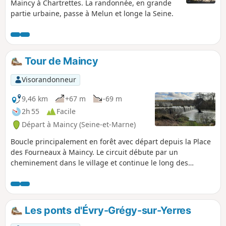
Maincy à Chartrettes. La randonnée, en grande
partie urbaine, passe à Melun et longe la Seine.
Tour de Maincy
Visorandonneur
9,46 km
+67 m
-69 m
2h 55
Facile
Départ à Maincy (Seine-et-Marne)
Boucle principalement en forêt avec départ depuis la Place
des Fourneaux à Maincy. Le circuit débute par un
cheminement dans le village et continue le long des
champs voisins. Après une courte traversée en forêt, il se
poursuit le long du mur d'enceinte du château de Vaux-Le-
Vicomte avec vue sur le déversoir de l'Ancueil. Passage
devant la Maison des Carmes, puis retour vers la place du
Les ponts d'Évry-Grégy-sur-Yerres
village.