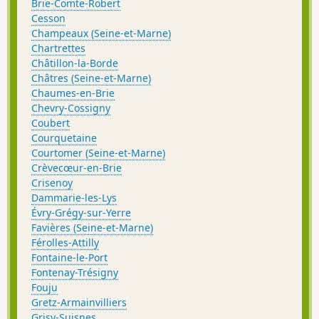
Brie-Comte-Robert
Cesson
Champeaux (Seine-et-Marne)
Chartrettes
Châtillon-la-Borde
Châtres (Seine-et-Marne)
Chaumes-en-Brie
Chevry-Cossigny
Coubert
Courquetaine
Courtomer (Seine-et-Marne)
Crèvecœur-en-Brie
Crisenoy
Dammarie-les-Lys
Évry-Grégy-sur-Yerre
Favières (Seine-et-Marne)
Férolles-Attilly
Fontaine-le-Port
Fontenay-Trésigny
Fouju
Gretz-Armainvilliers
Grisy-Suisnes