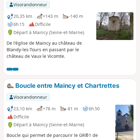
Visorandonneur
20,35 km
+143 m
-140 m
6h 15
Difficile
Départ à Maincy (Seine-et-Marne)
De l'église de Maincy au château de
Blandy-les-Tours en passant par le
château de Vaux le Vicomte.
Boucle entre Maincy et Chartrettes
Visorandonneur
23,10 km
+78 m
-81 m
6h 50
Difficile
Départ à Maincy (Seine-et-Marne)
Boucle qui permet de parcourir le GR®1 de