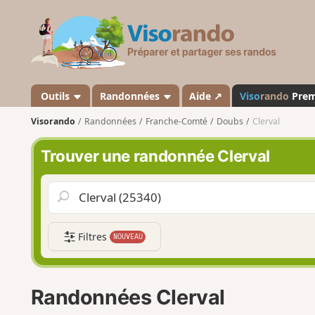
V
i
s
o
r
a
Outils
Randonnées
Aide ↗
Viso
rando
Pre
n
Visorando
Randonnées
Franche-Comté
Doubs
Clerval
d
o
Trouver une randonnée Clerval
Filtres
NOUVEAU
Randonnées Clerval