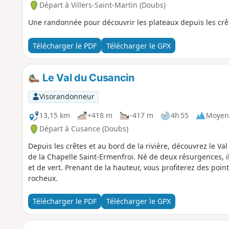
Départ à Villers-Saint-Martin (Doubs)
Une randonnée pour découvrir les plateaux depuis les crê
Télécharger le PDF
Télécharger le GPX
Le Val du Cusancin
Visorandonneur
13,15 km
+418 m
-417 m
4h 55
Moyen
Départ à Cusance (Doubs)
Depuis les crêtes et au bord de la rivière, découvrez le V
de la Chapelle Saint-Ermenfroi. Né de deux résurgences, il
et de vert. Prenant de la hauteur, vous profiterez des poi
rocheux.
Télécharger le PDF
Télécharger le GPX