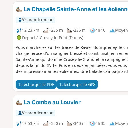
La Chapelle Sainte-Anne et les éolien
Visorandonneur
12,23 km
+235 m
-235 m
4h 10
Moyen
Départ à Crosey-le-Petit (Doubs)
Vous marcherez sur les traces de Xavier Bourqueney, le c
charge féroce d'un sanglier blessé et construisit, en reme
Sainte-Anne qui domine Crosey-le-Grand et la campagne 
depuis la fin du XVIIe. Puis en deux enjambées, vous vous
des impressionnantes éoliennes. Une balade campagnarde 
Télécharger le PDF
Télécharger le GPX
La Combe au Louvier
Visorandonneur
12,53 km
+350 m
-340 m
4h 35
Moyen