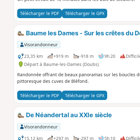
Télécharger le PDF
Télécharger le GPX
Baume les Dames - Sur les crêtes du 
Visorandonneur
23,35 km
+919 m
-918 m
9h 20
Difficil
Départ à Baume-les-Dames (Doubs)
Randonnée offrant de beaux panoramas sur les boucles du
pittoresque des cuves de Bléfond.
Télécharger le PDF
Télécharger le GPX
De Néandertal au XXIe siècle
Visorandonneur
15,12 km
+297 m
-297 m
5h 10
Difficil