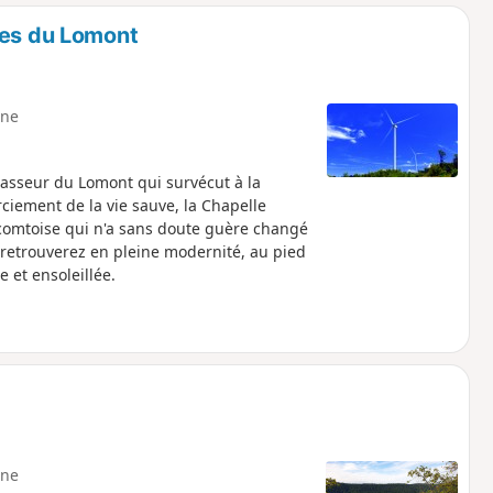
o
a
nes du Lomont
i
m
p
ne
hasseur du Lomont qui survécut à la
rciement de la vie sauve, la Chapelle
comtoise qui n'a sans doute guère changé
 retrouverez en pleine modernité, au pied
et ensoleillée.
ne