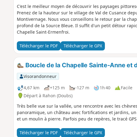
C'est le meilleur moyen de découvrir les paysages pittores
Prenez de la hauteur sur le village de Val de Cusance dep
Montivernage. Nous vous conseillons le retour par la chape
profond de la Source Bleue. Il suffit d'un petit détour rapi
Chapelle Saint-Ermenfroi.
Télécharger le PDF
Télécharger le GPX
Boucle de la Chapelle Sainte-Anne et 
Visorandonneur
4,67 km
+125 m
-127 m
1h 40
Facile
Départ à Rahon (Doubs)
Très belle vue sur la vallée, une rencontre avec les chèvre
panoramique, un château avec fortifications et jardins, u
et un moulin à pierre. Parfois peu de repères, le tracé G
Télécharger le PDF
Télécharger le GPX