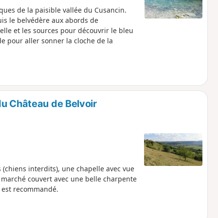
ques de la paisible vallée du Cusancin.
uis le belvédère aux abords de
lle et les sources pour découvrir le bleu
de pour aller sonner la cloche de la
du Château de Belvoir
s (chiens interdits), une chapelle avec vue
n marché couvert avec une belle charpente
PS est recommandé.