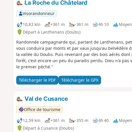
La Roche du Châtelard
Visorandonneur
10,83 km
+361 m
-361 m
4h 10
Moyen
Départ à Lanthenans (Doubs)
Randonnée campagnarde qui, partant de Lanthenans, petit
vous conduira par monts et par vaux jusqu'au belvédère d
la vallée du Doubs. Puis revenant par des bois aérés dont 
forêt, c'est encore un peu du paradis perdu. Dieu n'a pas 
le premier péché."
Télécharger le PDF
Télécharger le GPX
Val de Cusance
Office de tourisme
12,59 km
+361 m
-355 m
4h 40
Moyen
Départ à Cusance (Doubs)