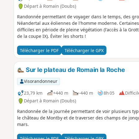
Départ à Romain (Doubs)
Randonnée permettant de voyager dans le temps, des grot
Néandertal aux éoliennes de l'homme moderne. Certaines pa
difficiles en période de pleine végétation (l'accès à la Gr
de la coupe IX). Éviter les shorts !
Télécharger le PDF
Télécharger le GPX
Sur le plateau de Romain la Roche
Visorandonneur
23,79 km
+440 m
-440 m
8h 05
Difficil
Départ à Romain (Doubs)
Randonnée de la journée permettant de voir plusieurs type
le château de Montby et de traverser des champs de jonqu
mars.
Télécharger le PDF
Télécharger le GPX