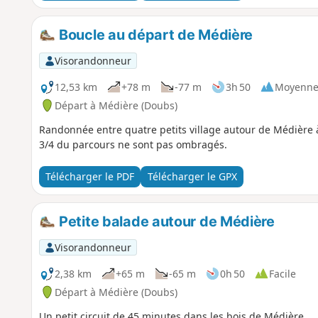
Boucle au départ de Médière
Visorandonneur
12,53 km
+78 m
-77 m
3h 50
Moyenn
Départ à Médière (Doubs)
Randonnée entre quatre petits village autour de Médière à 
3/4 du parcours ne sont pas ombragés.
Télécharger le PDF
Télécharger le GPX
Petite balade autour de Médière
Visorandonneur
2,38 km
+65 m
-65 m
0h 50
Facile
Départ à Médière (Doubs)
Un petit circuit de 45 minutes dans les bois de Médière.