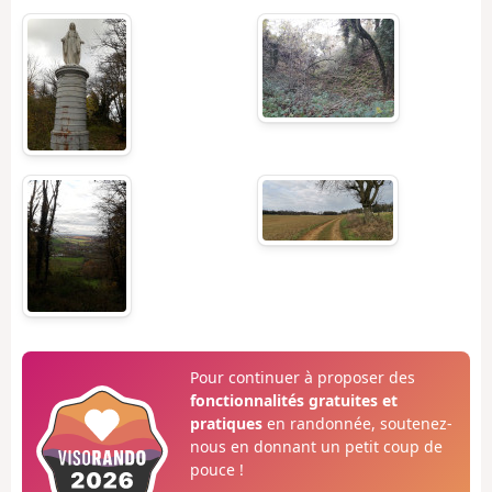
Pour continuer à proposer des
fonctionnalités gratuites et
pratiques
en randonnée, soutenez-
nous en donnant un petit coup de
pouce !