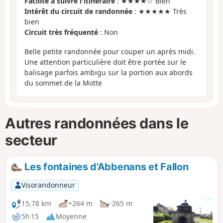
Facilité à suivre l'itinéraire
: ★★★★☆ Bien
Intérêt du circuit de randonnée
: ★★★★★ Très
bien
Circuit très fréquenté
: Non
Belle petite randonnée pour couper un après midi.
Une attention particulière doit être portée sur le
balisage parfois ambigu sur la portion aux abords
du sommet de la Motte
Autres randonnées dans le
secteur
Les fontaines d'Abbenans et Fallon
Visorandonneur
15,78 km
+264 m
-265 m
5h 15
Moyenne