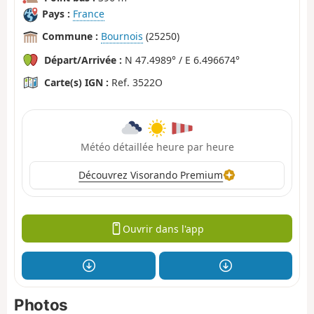
Pays :
France
Commune :
Bournois
(25250)
Départ/Arrivée :
N 47.4989° / E 6.496674°
Carte(s) IGN :
Ref. 3522O
Météo détaillée heure par heure
Découvrez Visorando Premium
Ouvrir dans l'app
Photos