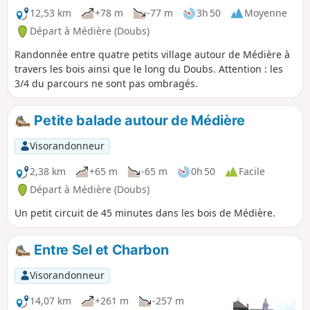
12,53 km
+78 m
-77 m
3h 50
Moyenne
Départ à Médière (Doubs)
Randonnée entre quatre petits village autour de Médière à
travers les bois ainsi que le long du Doubs. Attention : les
3/4 du parcours ne sont pas ombragés.
Petite balade autour de Médière
Visorandonneur
2,38 km
+65 m
-65 m
0h 50
Facile
Départ à Médière (Doubs)
Un petit circuit de 45 minutes dans les bois de Médière.
Entre Sel et Charbon
Visorandonneur
14,07 km
+261 m
-257 m