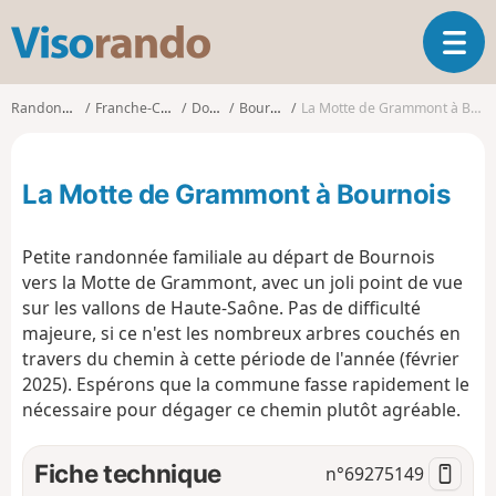
V
O
i
u
s
v
o
Randonnées
Franche-Comté
Doubs
Bournois
La Motte de Grammont à Bournois
r
r
i
a
r
n
La Motte de Grammont à Bournois
l
d
a
o
n
Petite randonnée familiale au départ de Bournois
a
vers la Motte de Grammont, avec un joli point de vue
v
sur les vallons de Haute-Saône. Pas de difficulté
i
g
majeure, si ce n'est les nombreux arbres couchés en
a
travers du chemin à cette période de l'année (février
t
2025). Espérons que la commune fasse rapidement le
i
nécessaire pour dégager ce chemin plutôt agréable.
o
n
Fiche technique
n°
69275149