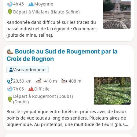
4h 45
Moyenne
Départ à Villafans (Haute-Saône)
Randonnée dans difficulté sur les traces du
passé industriel de la région de Gouhenans
(puits de mine, saline).
Boucle au Sud de Rougemont par la
Croix de Rognon
Visorandonneur
20,59 km
+410 m
-408 m
7h 05
Difficile
Départ à Rougemont (Doubs)
(Doubs)
Boucle sympathique entre forêts et prairies avec de beaux
points de vue tout au long des sentiers. Plusieurs aires de
pique-nique. Au printemps, une multitude de fleurs (plus
de 20 espèces) s'étalent pour le plaisir des yeux.