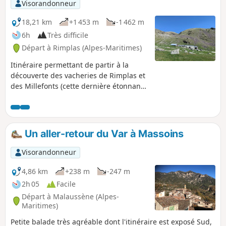
Visorandonneur
18,21 km
+1 453 m
-1 462 m
6h
Très difficile
Départ à Rimplas (Alpes-Maritimes)
Itinéraire permettant de partir à la
découverte des vacheries de Rimplas et
des Millefonts (cette dernière étonnante
de par son emplacement). Le circuit
traverse des paysages variés allant des
forêts de conifères aux barres
rocheuses, en passant par des prairies
Un aller-retour du Var à Massoins
alpines et des cours d'eau et offre des
points de vue intéressants sur les
Visorandonneur
villages perchés de la vallée de la Tinée.
L'endroit est peu fréquenté des
4,86 km
+238 m
-247 m
randonneurs et on peut y croiser des
2h 05
Facile
marmottes ou des chamois si on a de la
Départ à Malaussène (Alpes-
chance.
Maritimes)
Petite balade très agréable dont l'itinéraire est exposé Sud,