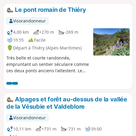
Le pont romain de Thiéry
Visorandonneur
4,00 km
+270 m
-269 m
1h 55
Facile
Départ à Thiéry (Alpes-Maritimes)
Très belle et courte randonnée,
empruntant un sentier séculaire comme
ces deux ponts anciens l'attestent. Le
pont, et le sentier boisé non
cartographié sont une belle découverte.
De belles vues sur le village de Thiéry
avant sa traversée.
Alpages et forêt au-dessus de la vallée
de la Vésubie et Valdeblore
Visorandonneur
10,11 km
+731 m
-731 m
5h 00