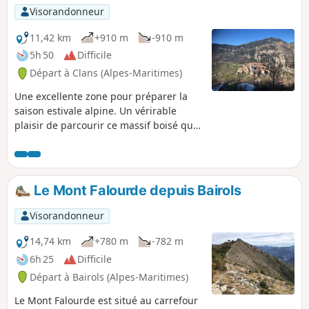
Visorandonneur
11,42 km
+910 m
-910 m
5h 50
Difficile
Départ à Clans (Alpes-Maritimes)
Une excellente zone pour préparer la
saison estivale alpine. Un vérirable
plaisir de parcourir ce massif boisé qui
abrite une riche variété d’espèces l’une
des plus belles forêts du département
des Alpes-Maritimes. Ce chemin caladé,
ces murs de restanques, ces ruines,
Le Mont Falourde depuis Bairols
sont les témoins d'une vieille tradition
agraire.
Visorandonneur
14,74 km
+780 m
-782 m
6h 25
Difficile
Départ à Bairols (Alpes-Maritimes)
Le Mont Falourde est situé au carrefour