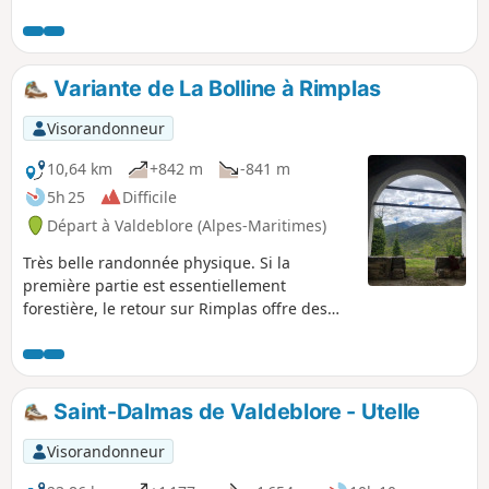
Chapelle de la Sainte-Croix des Pénitents Blancs, la fontaine
de la Place de Casetto (1857) et l'Église Saint-Jacques-le-
Majeur (XVIIe siècle) ainsi que le village de La Roche et la
Chapelle des Pénitents Noirs de l'Annonciation.
Variante de La Bolline à Rimplas
Visorandonneur
10,64 km
+842 m
-841 m
5h 25
Difficile
Départ à Valdeblore (Alpes-Maritimes)
Très belle randonnée physique. Si la
première partie est essentiellement
forestière, le retour sur Rimplas offre des
vues magnifiques sur les massifs alpins et
sur la vallée de la Tinée. La Chapelle de
Saint-Donat est propice à un retour sur le
passé.
Saint-Dalmas de Valdeblore - Utelle
Visorandonneur