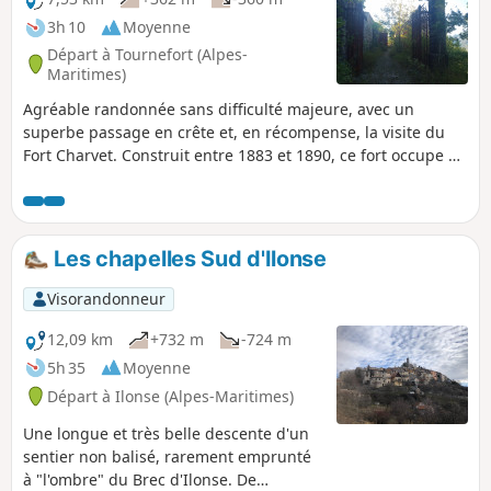
3h 10
Moyenne
Départ à Tournefort (Alpes-
Maritimes)
Agréable randonnée sans difficulté majeure, avec un
superbe passage en crête et, en récompense, la visite du
Fort Charvet. Construit entre 1883 et 1890, ce fort occupe un
promontoire rocheux qui contrôle la confluence de la Tinée
et du Var.
Les chapelles Sud d'Ilonse
Visorandonneur
12,09 km
+732 m
-724 m
5h 35
Moyenne
Départ à Ilonse (Alpes-Maritimes)
Une longue et très belle descente d'un
sentier non balisé, rarement emprunté
à "l'ombre" du Brec d'Ilonse. De