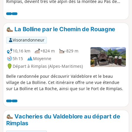
Rimplas, devient très vite alpin dès la montée au Pas de
Rimplas. Au sommet du Mont Giraud, les efforts seront vite
oubliés et vous serez récompensé par le magnifique
panorama qui s'étend du Queyras et Mont Viso au Nord
jusqu'à l'Argentera et le Mercantour à l'Est.
La Bolline par le Chemin de Rouagne
Visorandonneur
10,16 km
+824 m
-829 m
5h 15
Moyenne
Départ à Rimplas (Alpes-Maritimes)
Belle randonnée pour découvrir Valdeblore et le beau
village de La Bolline. Cet itinéraire offre une vue étendue
sur La Bolline et La Roche, ainsi que sur le Fort de Rimplas.
Vacheries du Valdeblore au départ de
Rimplas