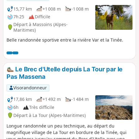
15,77 km
+1 008 m
-1 008 m
7h 25
Difficile
Départ à Massoins (Alpes-
Maritimes)
Belle randonnée sportive entre la rivière Var et la Tinée.
Le Brec d'Utelle depuis La Tour par le
Pas Massena
Visorandonneur
17,86 km
+1 492 m
-1 484 m
6h
Très difficile
Départ à La Tour (Alpes-Maritimes)
Longue randonnée un peu technique, au départ du
magnifique village de La Tour en bordure de la Tinée, qui
vous mènera jusqu'au sommet du Brec d'Utelle avec une