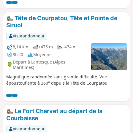
escarpés et points de vue ouverts sur les paysages du Cians
et de la Tinée.
Tête de Courpatou, Tête et Pointe de
Siruol
Visorandonneur
8,14 km
+475 m
-474 m
3h 40
Moyenne
Départ à Lantosque (Alpes-
Maritimes)
Magnifique randonnée sans grande difficulté. Vue
époustouflante à 360° depuis la Tête de Courpatou.
Le Fort Charvet au départ de la
Courbaisse
Visorandonneur