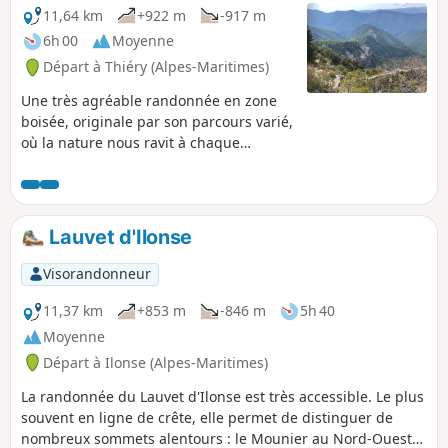
rochers proches des rivières sont
11,64 km
+922 m
-917 m
glissants.
6h 00
Moyenne
Départ à Thiéry (Alpes-Maritimes)
Une très agréable randonnée en zone
boisée, originale par son parcours varié,
où la nature nous ravit à chaque
instant. Le passage sous la barre
rocheuse est magnifique et
impressionnant.
Lauvet d'Ilonse
Visorandonneur
11,37 km
+853 m
-846 m
5h 40
Moyenne
Départ à Ilonse (Alpes-Maritimes)
La randonnée du Lauvet d'Ilonse est très accessible. Le plus
souvent en ligne de crête, elle permet de distinguer de
nombreux sommets alentours : le Mounier au Nord-Ouest