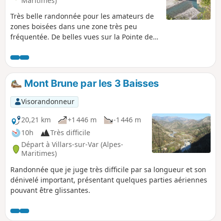
Maritimes)
Très belle randonnée pour les amateurs de
zones boisées dans une zone très peu
fréquentée. De belles vues sur la Pointe de
Chavanette et sur la Cime des Quatre
Cantons. Un retour le long des berges du
Var très agréable.
Mont Brune par les 3 Baisses
Visorandonneur
20,21 km
+1 446 m
-1 446 m
10h
Très difficile
Départ à Villars-sur-Var (Alpes-
Maritimes)
Randonnée que je juge très difficile par sa longueur et son
dénivelé important, présentant quelques parties aériennes
pouvant être glissantes.