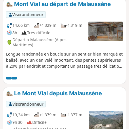
également avec prudence.
Mont Vial au départ de Malaussène
Visorandonneur
14,66 km
+1 329 m
-1 319 m
8h
Très difficile
Départ à Malaussène (Alpes-
Maritimes)
Longue randonnée en boucle sur un sentier bien marqué et
balisé, avec un dénivelé important, des pentes supérieures
à 20% par endroit et comportant un passage très délicat où
le sentier a été emporté sur 100/150 m par la tempête Alex
le 2 Octobre 2020, nécessitant un détour via le fond du
ravin. Ne s'adresse qu'à des randonneurs expérimentés à
l'aise hors sentier dans les rochers. Voir l'avis du 04/09/2023
Le Mont Vial depuis Malaussène
indiquant un passage impossible
Visorandonneur
19,34 km
+1 379 m
-1 377 m
9h 30
Difficile