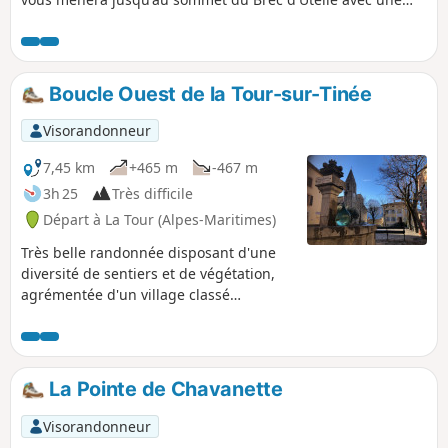
vue incroyable sur les vallées de la Tinée et de la Vésubie.
Boucle Ouest de la Tour-sur-Tinée
Visorandonneur
7,45 km
+465 m
-467 m
3h 25
Très difficile
Départ à La Tour (Alpes-Maritimes)
Très belle randonnée disposant d'une
diversité de sentiers et de végétation,
agrémentée d'un village classé
monument historique à découvrir. Tenir
compte des informations pratiques
mentionnées dans le descriptif
concernant la période et la partie hors
La Pointe de Chavanette
sentier. ⚠️ GPS ou application
indispensable pour cette randonnée ! La
Visorandonneur
période hivernale est à proscrire, les