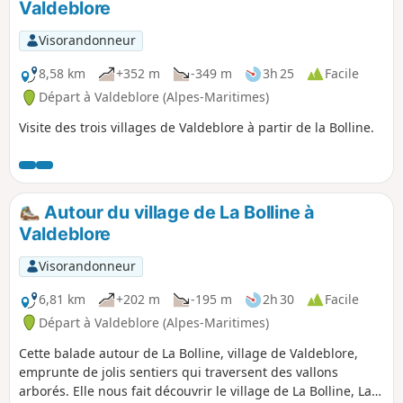
Valdeblore
Visorandonneur
8,58 km
+352 m
-349 m
3h 25
Facile
Départ à Valdeblore (Alpes-Maritimes)
Visite des trois villages de Valdeblore à partir de la Bolline.
Autour du village de La Bolline à
Valdeblore
Visorandonneur
6,81 km
+202 m
-195 m
2h 30
Facile
Départ à Valdeblore (Alpes-Maritimes)
Cette balade autour de La Bolline, village de Valdeblore,
emprunte de jolis sentiers qui traversent des vallons
arborés. Elle nous fait découvrir le village de La Bolline, La