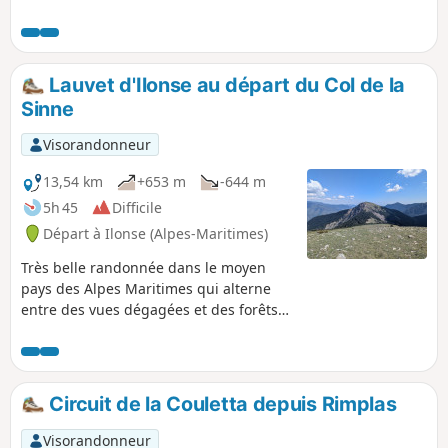
et beaucoup de sommets du Mercantour situés sur la
frontière avec l'Italie.
Lauvet d'Ilonse au départ du Col de la
Sinne
Visorandonneur
13,54 km
+653 m
-644 m
5h 45
Difficile
Départ à Ilonse (Alpes-Maritimes)
Très belle randonnée dans le moyen
pays des Alpes Maritimes qui alterne
entre des vues dégagées et des forêts
de conifères. Le panorama à 360°
depuis le Lauvet d'Ilonse mérite le
détour : on voit l'ensemble du
Mercantour et les principaux sommets
Circuit de la Couletta depuis Rimplas
du moyen pays .
Visorandonneur