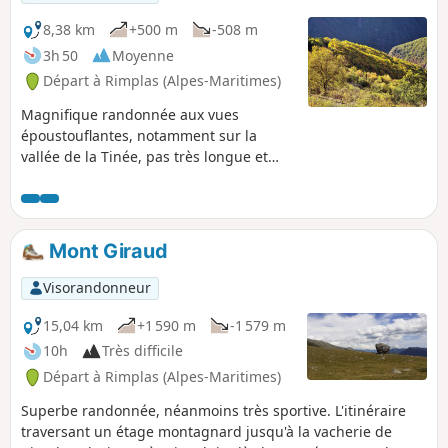
8,38 km
+500 m
-508 m
3h 50
Moyenne
Départ à Rimplas (Alpes-Maritimes)
Magnifique randonnée aux vues
époustouflantes, notamment sur la
vallée de la Tinée, pas très longue et
facile. Il faut compter entre 3h et 3h30
pour faire ce sublime parcours tout à
fait à la mesure de marcheurs moyens
mais entraînés. Par ailleurs, il n'y a
Mont Giraud
aucune difficulté d'orientation sur cet
itinéraire bien balisé. L'été, il vaudra
Visorandonneur
mieux faire ce circuit dans le sens
horaire.
15,04 km
+1 590 m
-1 579 m
10h
Très difficile
Départ à Rimplas (Alpes-Maritimes)
Superbe randonnée, néanmoins très sportive. L'itinéraire
traversant un étage montagnard jusqu'à la vacherie de