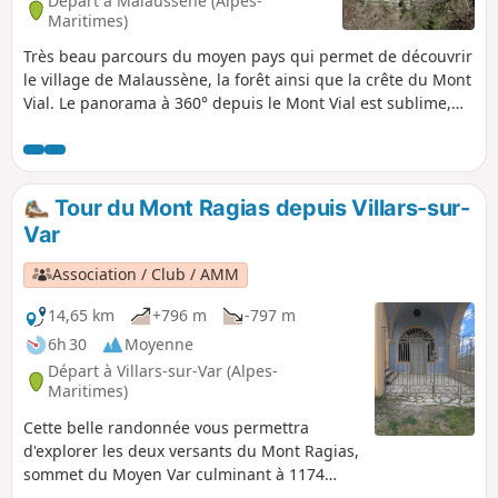
Départ à Malaussène (Alpes-
Maritimes)
Très beau parcours du moyen pays qui permet de découvrir
le village de Malaussène, la forêt ainsi que la crête du Mont
Vial. Le panorama à 360° depuis le Mont Vial est sublime,
avec des vues sur mer et montagne.
Tour du Mont Ragias depuis Villars-sur-
Var
Association / Club / AMM
14,65 km
+796 m
-797 m
6h 30
Moyenne
Départ à Villars-sur-Var (Alpes-
Maritimes)
Cette belle randonnée vous permettra
d'explorer les deux versants du Mont Ragias,
sommet du Moyen Var culminant à 1174
mètres. Le versant Est, qui alterne passages