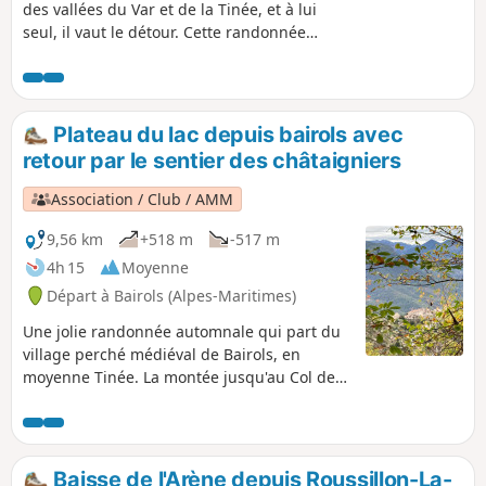
des vallées du Var et de la Tinée, et à lui
seul, il vaut le détour. Cette randonnée
emprunte de très beaux sentiers
aériens, aux nombreux passages
abrupts offrant de magnifiques
panoramas. Le sentier final passe aux
Plateau du lac depuis bairols avec
pieds de falaises.
retour par le sentier des châtaigniers
Association / Club / AMM
9,56 km
+518 m
-517 m
4h 15
Moyenne
Départ à Bairols (Alpes-Maritimes)
Une jolie randonnée automnale qui part du
village perché médiéval de Bairols, en
moyenne Tinée. La montée jusqu'au Col de
l'Espalla offre de splendides points de vue
sur la vallée de la Tinée avant de rejoindre le
plateau du lac. Le retour par le sentier des
châtaigniers est également très agréable et,
Baisse de l'Arène depuis Roussillon-La-