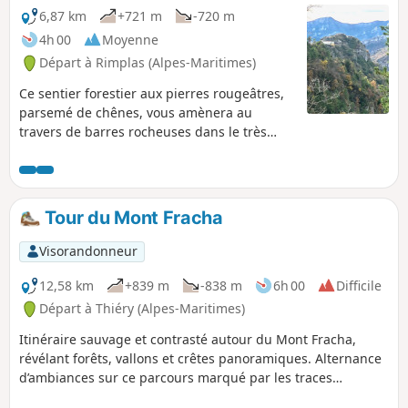
6,87 km
+721 m
-720 m
4h 00
Moyenne
Départ à Rimplas (Alpes-Maritimes)
Ce sentier forestier aux pierres rougeâtres,
parsemé de chênes, vous amènera au
travers de barres rocheuses dans le très
beau village de Rimplas, véritable écrin
perché sur les hauteurs de la Tinée. Les
installations du fort sont au profit des
visiteurs que nous sommes. Le sentier
Tour du Mont Fracha
retour traverse une belle châtaigneraie
Visorandonneur
12,58 km
+839 m
-838 m
6h 00
Difficile
Départ à Thiéry (Alpes-Maritimes)
Itinéraire sauvage et contrasté autour du Mont Fracha,
révélant forêts, vallons et crêtes panoramiques. Alternance
d’ambiances sur ce parcours marqué par les traces
d’activités humaines anciennes, entre zones boisées, reliefs