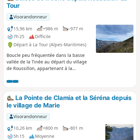
en cette saison, vous pourrez ramasser
Tour
quelques châtaignes à faire griller à la poêle
le soir.
Visorandonneur
15,96 km
+986 m
-977 m
7h 25
Difficile
Départ à La Tour (Alpes-Maritimes)
Boucle peu fréquentée dans la basse
vallée de la Tinée au départ du village
de Roussillon, appartenant à la
commune de la Tour sur Tinée. Cette
randonnée offre des points de vue
intéressants sur quelques uns des
sommets et villages perchés de la
La Pointe de Clamia et la Séréna depuis
vallée. Le retour entre la Baisse de
le village de Marie
l'Arène et Roussillon s'effectue sur un
sentier très agréable et ombragé, à
Visorandonneur
travers un itinéraire sauvage. Il nous
offre un très beau panorama sur les
10,26 km
+800 m
-801 m
Crêtes du Brec d'Utelle ainsi que sur le
5h 15
Moyenne