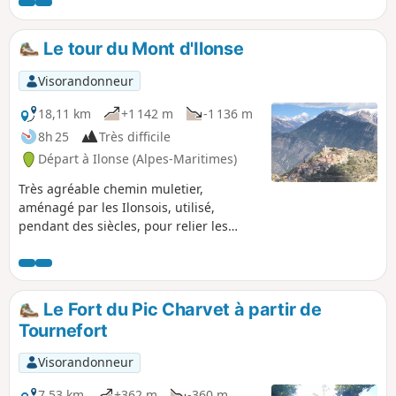
modéré. Le point (7) vous offrira un
beau panorama sur la vallée du Var, le
Vial et sur la Madone d'Utelle.
Le tour du Mont d'Ilonse
Visorandonneur
18,11 km
+1 142 m
-1 136 m
8h 25
Très difficile
Départ à Ilonse (Alpes-Maritimes)
Très agréable chemin muletier,
aménagé par les Ilonsois, utilisé,
pendant des siècles, pour relier les
hameaux d'Irougne et du Pous, afin
accéder aux terres agricoles et aux
pâturages. Le sentier menant au Col de
Fourches est large, mais très pentu.
Le Fort du Pic Charvet à partir de
Tournefort
Visorandonneur
7,53 km
+362 m
-360 m