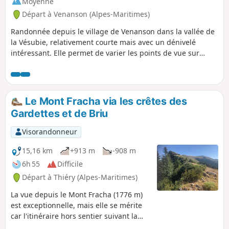
Moyenne
Départ à Venanson (Alpes-Maritimes)
Randonnée depuis le village de Venanson dans la vallée de
la Vésubie, relativement courte mais avec un dénivelé
intéressant. Elle permet de varier les points de vue sur
différentes parties de cette région : vallée de la Tinée, de la
Vésubie, les villages de la commune de Valdeblore. Bonne
alternance de secteurs boisés et dégagés. Il n'y a pas de
difficulté d'orientation. Les sentiers sont bien visibles et les
Le Mont Fracha via les crêtes des
balises fort utiles.
Gardettes et de Briu
Visorandonneur
15,16 km
+913 m
-908 m
6h 55
Difficile
Départ à Thiéry (Alpes-Maritimes)
La vue depuis le Mont Fracha (1776 m)
est exceptionnelle, mais elle se mérite
car l'itinéraire hors sentier suivant la
ligne de crête des Gardettes est raide.