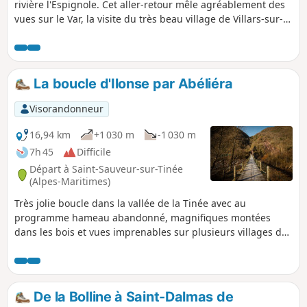
rivière l'Espignole. Cet aller-retour mêle agréablement des
vues sur le Var, la visite du très beau village de Villars-sur-
Var, son église, ses rues et la découverte d'un sentier non
cartographié qui emprunte sans dénivelé le tracé du Canal
du Moulin amenant l'eau au village.
La boucle d'Ilonse par Abéliéra
Visorandonneur
16,94 km
+1 030 m
-1 030 m
7h 45
Difficile
Départ à Saint-Sauveur-sur-Tinée
(Alpes-Maritimes)
Très jolie boucle dans la vallée de la Tinée avec au
programme hameau abandonné, magnifiques montées
dans les bois et vues imprenables sur plusieurs villages du
secteur.
De la Bolline à Saint-Dalmas de