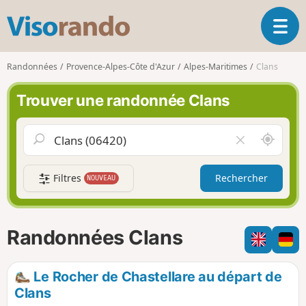
V
O
i
u
s
v
o
Randonnées
Provence-Alpes-Côte d'Azur
Alpes-Maritimes
Clans
r
r
i
a
Trouver une randonnée Clans
r
n
l
d
a
o
A
V
n
u
i
a
t
d
v
Filtres
Rechercher
NOUVEAU
o
e
i
u
r
g
r
l
a
d
e
Randonnées Clans
t
e
c
i
m
h
o
o
a
Le Rocher de Chastellare au départ de
n
i
m
Clans
p