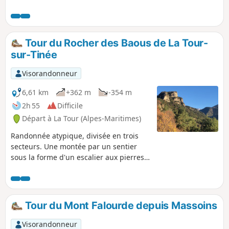
nombreuses vues sur la vallée de la
Tinée et sur le massif alpin
agrémentent cette journée qui se
termine par la visite de ce très beau
Tour du Rocher des Baous de La Tour-
village d'Ilonse chargé d'histoire,
sur-Tinée
occupé par les "lous chats", surnom
donné aux Ilonsois.
Visorandonneur
6,61 km
+362 m
-354 m
2h 55
Difficile
Départ à La Tour (Alpes-Maritimes)
Randonnée atypique, divisée en trois
secteurs. Une montée par un sentier
sous la forme d'un escalier aux pierres
difformes desservant le site d'escalade,
une longue descente en secteur boisé
de pins et un retour par l'ancienne
route militaire des Granges de la
Tour du Mont Falourde depuis Massoins
Brasque.
Visorandonneur