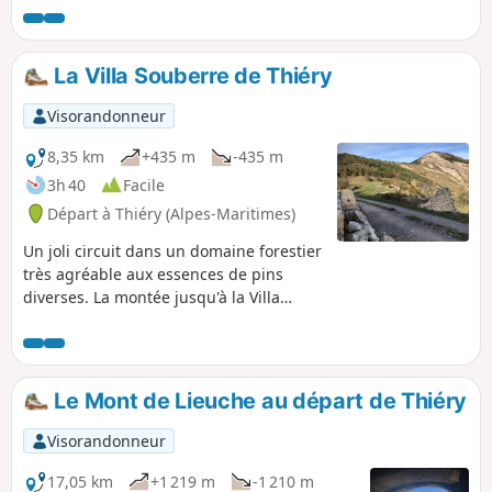
Le Brec d'Illonse complète les
panoramas d'exception de cette
randonnée.
La Villa Souberre de Thiéry
Visorandonneur
8,35 km
+435 m
-435 m
3h 40
Facile
Départ à Thiéry (Alpes-Maritimes)
Un joli circuit dans un domaine forestier
très agréable aux essences de pins
diverses. La montée jusqu'à la Villa
Souberre, en pente douce, permet
d'admirer les alpages.
Le Mont de Lieuche au départ de Thiéry
Visorandonneur
17,05 km
+1 219 m
-1 210 m