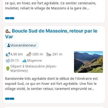
ce qui, en hiver, est fort agréable. Ce sentier centenaire,
muletier, reliait le village de Massoins à la gare de
Malaussène permettant logistique et échanges
commerciaux.
Boucle Sud de Massoins, retour par le
Var
Visorandonneur
4,90 km
+285 m
-291 m
2h 15
Moyenne
Départ à Malaussène (Alpes-
Maritimes)
Randonnée très agréable dont le début de l'itinéraire est
exposé Sud, ce qui en hiver est fort agréable. Une fois le
village visité, le sentier retour, rarement emprunté se
termine dans une zone rocailleuse, où il disparait. Le
déplacement dans la zone boisée d'épineux et de chênes du
dos de l'Eléphant longeant les berges du Var se fait