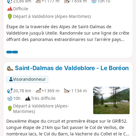
23,86 km
+1 177 m
-1 654 m
10h 10
Difficile
Départ à Valdeblore (Alpes-Maritimes)
Étape de la traversée des Alpes de Saint-Dalmas de
Valdeblore jusqu'à Utelle. Randonnée sur une ligne de crête
offrant des panoramas extraordinaires sur l'arrière pays
niçois.
Saint-Dalmas de Valdeblore - Le Boréon
Visorandonneur
20,78 km
+1 369 m
-1 134 m
10h
Très difficile
Départ à Valdeblore (Alpes-
Maritimes)
Deuxième étape du circuit et première étape sur le GR®52.
Longue étape de 21km qui fait passer le Col de Veillos, de
nombreux lacs, le Col du Barn, la Vacherie du Collet et le Col