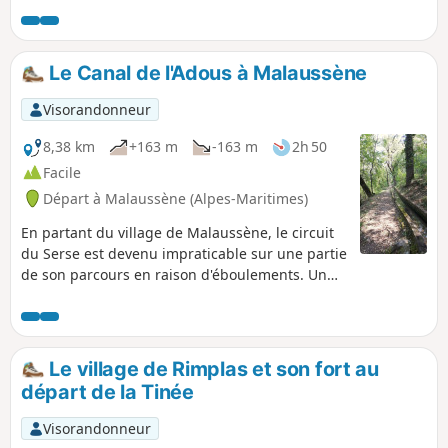
en balcons et en forêt, remonte le vallon de
l'Espignole. L'autre versant, plus minéral,
domine la vallée du Var en offrant de beaux
Le Canal de l'Adous à Malaussène
panoramas. Ce n'est qu'à la Chapelle Saint-
Jean du Désert, presque en fin de parcours,
Visorandonneur
que l'on peut découvrir le Mont Ragias.
8,38 km
+163 m
-163 m
2h 50
Facile
Départ à Malaussène (Alpes-Maritimes)
En partant du village de Malaussène, le circuit
du Serse est devenu impraticable sur une partie
de son parcours en raison d'éboulements. Un
habitant nous a conseillé de suivre le Canal de
l'Adous. C'est un randonnée facile,
pratiquement plate, en aller-retour. Pour corser
un peu le retour dans les derniers kilomètres,
Le village de Rimplas et son fort au
nous avons bifurqué pour retrouver une portion
départ de la Tinée
du circuit du Serse.
Visorandonneur