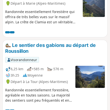
village de la Tour.
Départ à Marie (Alpes-Maritimes)
Randonnée essentiellement forestière qui
offrira de très belles vues sur le massif
alpin. La crête de Clamia est un véritable
éperon rocheux, face au village de Rimplas
qui domine la vallée de la Tinée
Le sentier des gabions au départ de
Roussillon
Visorandonneur
6,25 km
+585 m
-576 m
3h 25
Moyenne
Départ à La Tour (Alpes-Maritimes)
Randonnée essentiellement forestière,
agréable en toutes saisons. La majorité
des sentiers sont peu fréquentés et en
pente douce permettant un effort