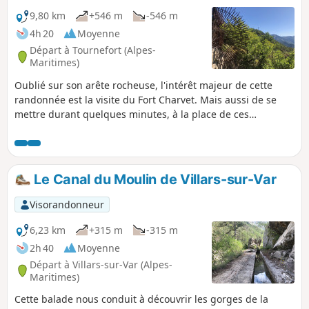
9,80 km
+546 m
-546 m
4h 20
Moyenne
Départ à Tournefort (Alpes-
Maritimes)
Oublié sur son arête rocheuse, l'intérêt majeur de cette
randonnée est la visite du Fort Charvet. Mais aussi de se
mettre durant quelques minutes, à la place de ces
militaires chargés d'observer à la fin du XVIIIe siècle les
vallées du Var et de la Tinée afin de se protéger contre
l'envahisseur piémontais possible. N'oublions pas que ce
secteur est français depuis 1860.
Le Canal du Moulin de Villars-sur-Var
Visorandonneur
6,23 km
+315 m
-315 m
2h 40
Moyenne
Départ à Villars-sur-Var (Alpes-
Maritimes)
Cette balade nous conduit à découvrir les gorges de la