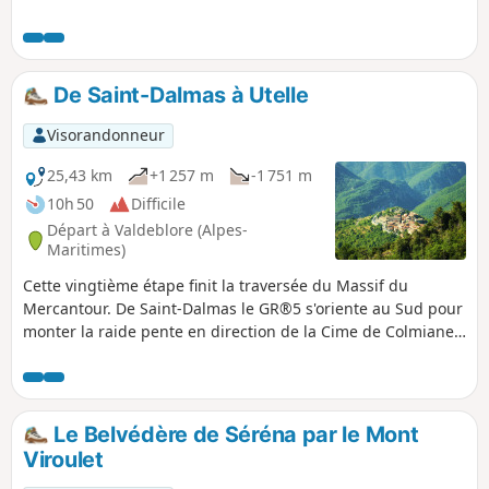
de Salèse, pour arriver au lieu dit Le Boréon. Étape
grandiose par ses paysages et ses points de vue, mais très
difficile.
De Saint-Dalmas à Utelle
Visorandonneur
25,43 km
+1 257 m
-1 751 m
10h 50
Difficile
Départ à Valdeblore (Alpes-
Maritimes)
Cette vingtième étape finit la traversée du Massif du
Mercantour. De Saint-Dalmas le GR®5 s'oriente au Sud pour
monter la raide pente en direction de la Cime de Colmiane
qu'il évite en ralliant le Col du Varaire. Il traverse le Bois
Noir et gagne le Col des deux Caïres puis le Caïre Gros.
l'itinéraire suit son arête et à flanc de pente, passe sous le
Mont Chalancha, La Partissuola et la Cime de la Combe puis
Le Belvédère de Séréna par le Mont
bascule sur le Collet des Trous. Avant le Col du Fort, le
Viroulet
sentier descend sur les Granges de la Brasque pour