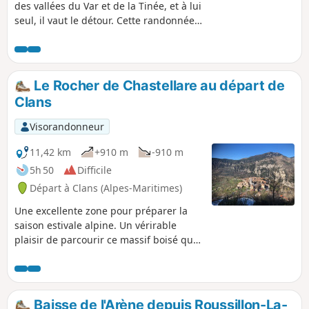
des vallées du Var et de la Tinée, et à lui
seul, il vaut le détour. Cette randonnée
emprunte de très beaux sentiers
aériens, aux nombreux passages
abrupts offrant de magnifiques
panoramas. Le sentier final passe aux
Le Rocher de Chastellare au départ de
pieds de falaises.
Clans
Visorandonneur
11,42 km
+910 m
-910 m
5h 50
Difficile
Départ à Clans (Alpes-Maritimes)
Une excellente zone pour préparer la
saison estivale alpine. Un vérirable
plaisir de parcourir ce massif boisé qui
abrite une riche variété d’espèces l’une
des plus belles forêts du département
des Alpes-Maritimes. Ce chemin caladé,
ces murs de restanques, ces ruines,
Baisse de l'Arène depuis Roussillon-La-