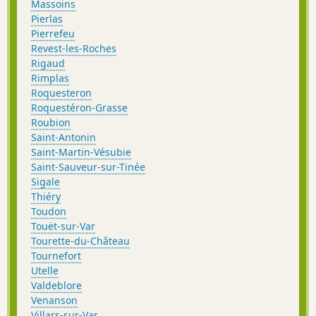
Massoins
Pierlas
Pierrefeu
Revest-les-Roches
Rigaud
Rimplas
Roquesteron
Roquestéron-Grasse
Roubion
Saint-Antonin
Saint-Martin-Vésubie
Saint-Sauveur-sur-Tinée
Sigale
Thiéry
Toudon
Touët-sur-Var
Tourette-du-Château
Tournefort
Utelle
Valdeblore
Venanson
Villars-sur-Var