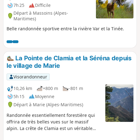
7h 25
Difficile
Départ à Massoins (Alpes-
Maritimes)
Belle randonnée sportive entre la rivière Var et la Tinée.
La Pointe de Clamia et la Séréna depuis
le village de Marie
Visorandonneur
10,26 km
+800 m
-801 m
5h 15
Moyenne
Départ à Marie (Alpes-Maritimes)
Randonnée essentiellement forestière qui
offrira de très belles vues sur le massif
alpin. La crête de Clamia est un véritable
éperon rocheux, face au village de Rimplas