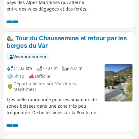
pays des Alpes Maritimes qui alterne
entre des vues dégagées et des forêts
de conifères. Le panorama à 360°
depuis le Lauvet d'Ilonse mérite le
détour : on voit l'ensemble du
Mercantour et les principaux sommets
Tour du Chaussemine et retour par les
du moyen pays .
berges du Var
Visorandonneur
11,02 km
+707 m
-707 m
5h 10
Difficile
Départ à Villars-sur-Var (Alpes-
Maritimes)
Très belle randonnée pour les amateurs de
zones boisées dans une zone très peu
fréquentée. De belles vues sur la Pointe de
Chavanette et sur la Cime des Quatre
Cantons. Un retour le long des berges du
Var très agréable.