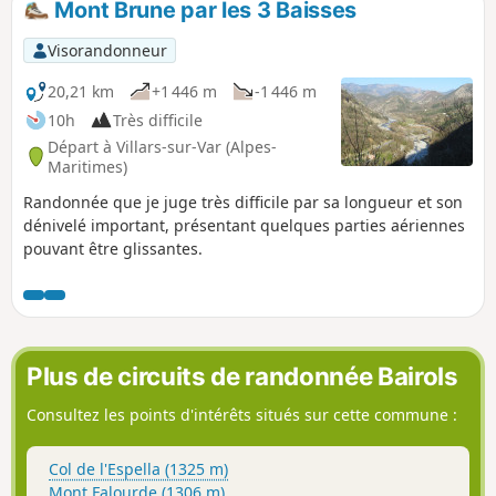
Mont Brune par les 3 Baisses
Visorandonneur
20,21 km
+1 446 m
-1 446 m
10h
Très difficile
Départ à Villars-sur-Var (Alpes-
Maritimes)
Randonnée que je juge très difficile par sa longueur et son
dénivelé important, présentant quelques parties aériennes
pouvant être glissantes.
Plus de circuits de randonnée Bairols
Consultez les points d'intérêts situés sur cette commune :
Col de l'Espella (1325 m)
Mont Falourde (1306 m)