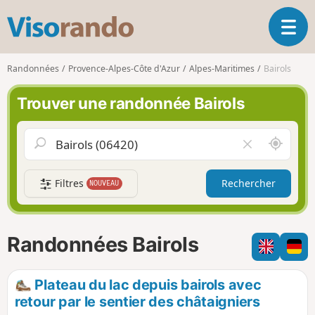
V
O
i
u
s
v
o
Randonnées
Provence-Alpes-Côte d'Azur
Alpes-Maritimes
Bairols
r
r
i
a
Trouver une randonnée Bairols
r
n
l
d
a
o
A
V
n
u
i
a
t
d
v
Filtres
Rechercher
NOUVEAU
o
e
i
u
r
g
r
l
a
d
e
Randonnées Bairols
t
e
c
i
m
h
o
o
a
Plateau du lac depuis bairols avec
n
i
m
retour par le sentier des châtaigniers
p