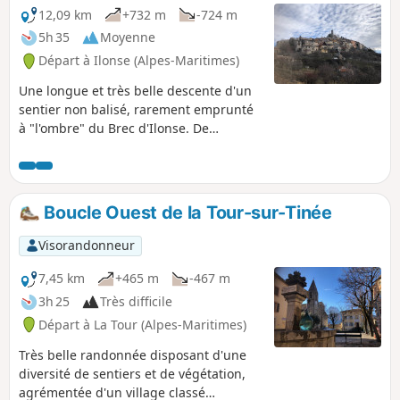
12,09 km
+732 m
-724 m
5h 35
Moyenne
Départ à Ilonse (Alpes-Maritimes)
Une longue et très belle descente d'un
sentier non balisé, rarement emprunté
à "l'ombre" du Brec d'Ilonse. De
nombreuses vues sur la vallée de la
Tinée et sur le massif alpin
agrémentent cette journée qui se
termine par la visite de ce très beau
Boucle Ouest de la Tour-sur-Tinée
village d'Ilonse chargé d'histoire,
occupé par les "lous chats", surnom
Visorandonneur
donné aux Ilonsois.
7,45 km
+465 m
-467 m
3h 25
Très difficile
Départ à La Tour (Alpes-Maritimes)
Très belle randonnée disposant d'une
diversité de sentiers et de végétation,
agrémentée d'un village classé