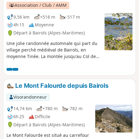
Association / Club / AMM
9,56 km
+518 m
-517 m
4h 15
Moyenne
Départ à Bairols (Alpes-Maritimes)
Une jolie randonnée automnale qui part du
village perché médiéval de Bairols, en
moyenne Tinée. La montée jusqu'au Col de
l'Espalla offre de splendides points de vue
sur la vallée de la Tinée avant de rejoindre le
plateau du lac. Le retour par le sentier des
châtaigniers est également très agréable et,
Le Mont Falourde depuis Bairols
en cette saison, vous pourrez ramasser
quelques châtaignes à faire griller à la poêle
Visorandonneur
le soir.
14,74 km
+780 m
-782 m
6h 25
Difficile
Départ à Bairols (Alpes-Maritimes)
Le Mont Falourde est situé au carrefour