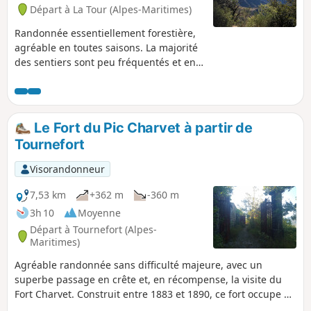
village de la Tour.
Départ à La Tour (Alpes-Maritimes)
Randonnée essentiellement forestière,
agréable en toutes saisons. La majorité
des sentiers sont peu fréquentés et en
pente douce permettant un effort
modéré. Le point (7) vous offrira un
beau panorama sur la vallée du Var, le
Vial et sur la Madone d'Utelle.
Le Fort du Pic Charvet à partir de
Tournefort
Visorandonneur
7,53 km
+362 m
-360 m
3h 10
Moyenne
Départ à Tournefort (Alpes-
Maritimes)
Agréable randonnée sans difficulté majeure, avec un
superbe passage en crête et, en récompense, la visite du
Fort Charvet. Construit entre 1883 et 1890, ce fort occupe un
promontoire rocheux qui contrôle la confluence de la Tinée