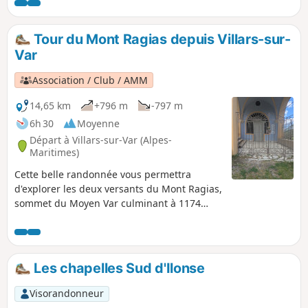
qui domine la vallée de la Tinée
Tour du Mont Ragias depuis Villars-sur-
Var
Association / Club / AMM
14,65 km
+796 m
-797 m
6h 30
Moyenne
Départ à Villars-sur-Var (Alpes-
Maritimes)
Cette belle randonnée vous permettra
d'explorer les deux versants du Mont Ragias,
sommet du Moyen Var culminant à 1174
mètres. Le versant Est, qui alterne passages
en balcons et en forêt, remonte le vallon de
l'Espignole. L'autre versant, plus minéral,
domine la vallée du Var en offrant de beaux
Les chapelles Sud d'Ilonse
panoramas. Ce n'est qu'à la Chapelle Saint-
Jean du Désert, presque en fin de parcours,
Visorandonneur
que l'on peut découvrir le Mont Ragias.