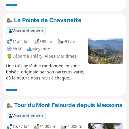
et du Var.
La Pointe de Chavanette
Visorandonneur
11,64 km
+922 m
-917 m
6h 00
Moyenne
Départ à Thiéry (Alpes-Maritimes)
Une très agréable randonnée en zone
boisée, originale par son parcours varié,
où la nature nous ravit à chaque
instant. Le passage sous la barre
rocheuse est magnifique et
impressionnant.
Tour du Mont Falourde depuis Massoins
Visorandonneur
15,77 km
+1 008 m
-1 008 m