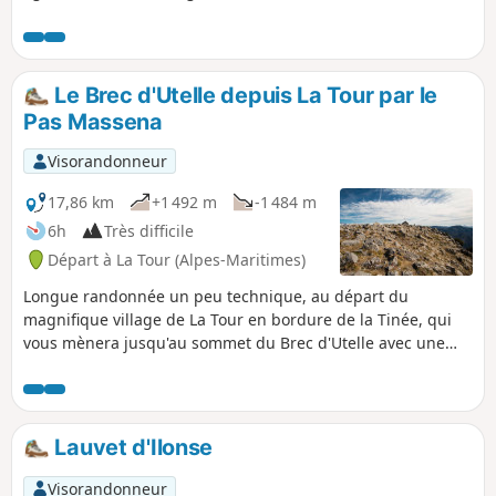
monument historique à découvrir. Tenir
compte des informations pratiques
mentionnées dans le descriptif
concernant la période et la partie hors
Le Brec d'Utelle depuis La Tour par le
sentier. ⚠️ GPS ou application
Pas Massena
indispensable pour cette randonnée ! La
période hivernale est à proscrire, les
Visorandonneur
rochers proches des rivières sont
glissants.
17,86 km
+1 492 m
-1 484 m
6h
Très difficile
Départ à La Tour (Alpes-Maritimes)
Longue randonnée un peu technique, au départ du
magnifique village de La Tour en bordure de la Tinée, qui
vous mènera jusqu'au sommet du Brec d'Utelle avec une
vue incroyable sur les vallées de la Tinée et de la Vésubie.
Lauvet d'Ilonse
Visorandonneur