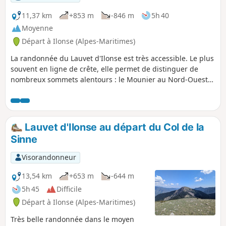
11,37 km
+853 m
-846 m
5h 40
Moyenne
Départ à Ilonse (Alpes-Maritimes)
La randonnée du Lauvet d'Ilonse est très accessible. Le plus
souvent en ligne de crête, elle permet de distinguer de
nombreux sommets alentours : le Mounier au Nord-Ouest
et beaucoup de sommets du Mercantour situés sur la
frontière avec l'Italie.
Lauvet d'Ilonse au départ du Col de la
Sinne
Visorandonneur
13,54 km
+653 m
-644 m
5h 45
Difficile
Départ à Ilonse (Alpes-Maritimes)
Très belle randonnée dans le moyen