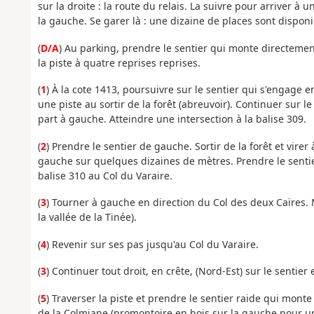
sur la droite : la route du relais. La suivre pour arriver à
la gauche. Se garer là : une dizaine de places sont disponi
(
D/A
) Au parking, prendre le sentier qui monte directement 
la piste à quatre reprises reprises.
(
1
) À la cote 1413, poursuivre sur le sentier qui s'engage 
une piste au sortir de la forêt (abreuvoir). Continuer sur l
part à gauche. Atteindre une intersection à la balise 309.
(
2
) Prendre le sentier de gauche. Sortir de la forêt et virer 
gauche sur quelques dizaines de mètres. Prendre le sentie
balise 310 au Col du Varaire.
(
3
) Tourner à gauche en direction du Col des deux Caïres.
la vallée de la Tinée).
(
4
) Revenir sur ses pas jusqu'au Col du Varaire.
(
3
) Continuer tout droit, en crête, (Nord-Est) sur le sentier 
(
5
) Traverser la piste et prendre le sentier raide qui monte 
de la Colmiane (promontoire en bois sur la gauche pour 