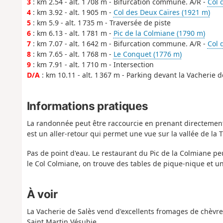
3
: km 2.54 - alt. 1 708 m - Bifurcation commune. A/R -
Col 
4
: km 3.92 - alt. 1 905 m -
Col des Deux Caïres (1921 m)
5
: km 5.9 - alt. 1 735 m - Traversée de piste
6
: km 6.13 - alt. 1 781 m -
Pic de la Colmiane (1790 m)
7
: km 7.07 - alt. 1 642 m - Bifurcation commune. A/R -
Col 
8
: km 7.65 - alt. 1 768 m -
Le Conquet (1776 m)
9
: km 7.91 - alt. 1 710 m - Intersection
D/A
: km 10.11 - alt. 1 367 m - Parking devant la Vacherie d
Informations pratiques
La randonnée peut être raccourcie en prenant directement 
est un aller-retour qui permet une vue sur la vallée de la T
Pas de point d'eau. Le restaurant du Pic de la Colmiane peu
le Col Colmiane, on trouve des tables de pique-nique et un
À voir
La Vacherie de Salès vend d'excellents fromages de chèvre
Saint Martin Vésubie.