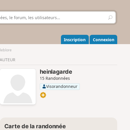
R
e
c
h
e
Inscription
Connexion
r
c
deblore
h
AUTEUR
e
r
heinlagarde
15 Randonnées
Visorandonneur
Carte de la randonnée