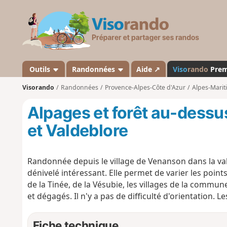
V
i
s
o
r
a
Outils
Randonnées
Aide ↗
Viso
rando
Pre
n
Visorando
Randonnées
Provence-Alpes-Côte d'Azur
Alpes-Marit
d
o
Alpages et forêt au-dessus
et Valdeblore
Randonnée depuis le village de Venanson dans la val
dénivelé intéressant. Elle permet de varier les points
de la Tinée, de la Vésubie, les villages de la commu
et dégagés. Il n'y a pas de difficulté d'orientation. Les
Fiche technique