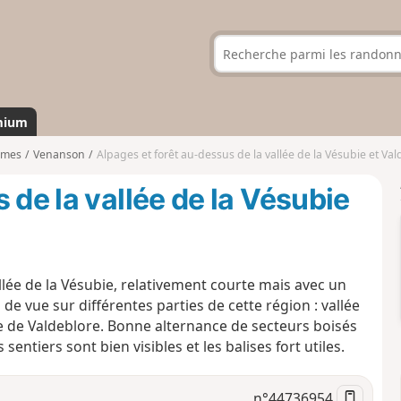
mium
imes
Venanson
Alpages et forêt au-dessus de la vallée de la Vésubie et Val
 de la vallée de la Vésubie
lée de la Vésubie, relativement courte mais avec un
 de vue sur différentes parties de cette région : vallée
ne de Valdeblore. Bonne alternance de secteurs boisés
 sentiers sont bien visibles et les balises fort utiles.
n°
44736954