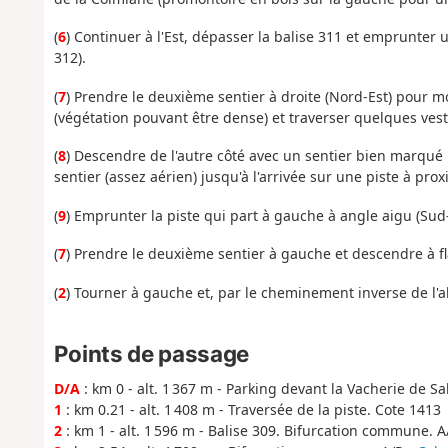
(
6
) Continuer à l'Est, dépasser la balise 311 et emprunter 
312).
(
7
) Prendre le deuxième sentier à droite (Nord-Est) pour m
(végétation pouvant être dense) et traverser quelques vesti
(
8
) Descendre de l'autre côté avec un sentier bien marqué
sentier (assez aérien) jusqu'à l'arrivée sur une piste à pr
(
9
) Emprunter la piste qui part à gauche à angle aigu (Sud
(
7
) Prendre le deuxième sentier à gauche et descendre à f
(
2
) Tourner à gauche et, par le cheminement inverse de l'al
Points de passage
D/A
: km 0 - alt. 1 367 m - Parking devant la Vacherie de Sa
1
: km 0.21 - alt. 1 408 m - Traversée de la piste. Cote 1413
2
: km 1 - alt. 1 596 m - Balise 309. Bifurcation commune. A