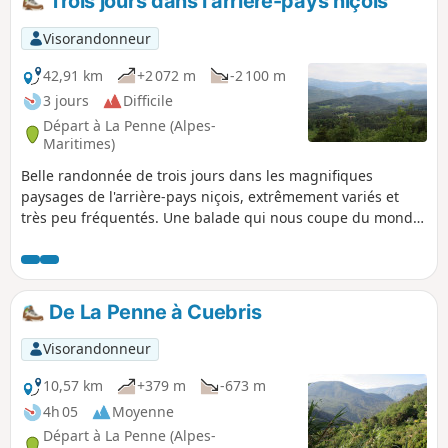
Trois jours dans l'arrière-pays niçois
Lion et le Mont Auvière... et l'Estéron qui serpente entre les
villages.
Visorandonneur
42,91 km
+2 072 m
-2 100 m
3 jours
Difficile
Départ à La Penne (Alpes-
Maritimes)
Belle randonnée de trois jours dans les magnifiques
paysages de l'arrière-pays niçois, extrêmement variés et
très peu fréquentés. Une balade qui nous coupe du monde
et nous fait découvrir des lieux d'une grande beauté et
souvent très isolés. Les hébergements sont rares : il ne faut
pas partir sans avoir réservé les deux gîtes (Cuébris et
Aiglun).
De La Penne à Cuebris
Visorandonneur
10,57 km
+379 m
-673 m
4h 05
Moyenne
Départ à La Penne (Alpes-