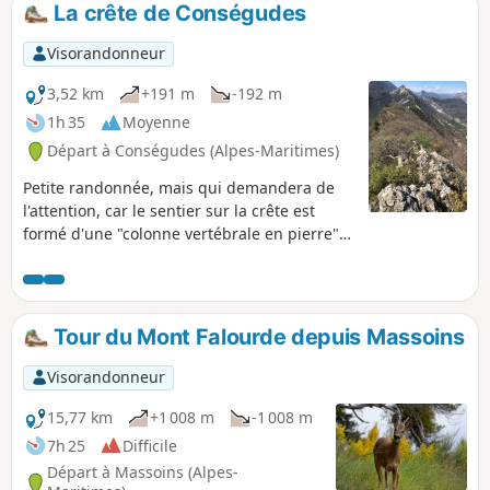
des bois puis dans une forêt mais les
La crête de Conségudes
amateurs de panoramas et d'horizons ne
seront pas déçus sur la portion du retour
Visorandonneur
depuis le balcon que constitue le Canal de
Végay.
3,52 km
+191 m
-192 m
1h 35
Moyenne
Départ à Conségudes (Alpes-Maritimes)
Petite randonnée, mais qui demandera de
l'attention, car le sentier sur la crête est
formé d'une "colonne vertébrale en pierre"
relativement étroite par secteur et qu'il
faudra suivre au plus près, parfois avec
prudence. Un très beau 360° est situé juste
après la Chapelle Saint-Paul.
Tour du Mont Falourde depuis Massoins
Visorandonneur
15,77 km
+1 008 m
-1 008 m
7h 25
Difficile
Départ à Massoins (Alpes-