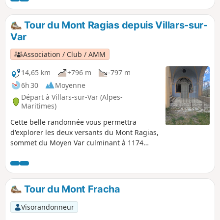
De belles vues sur le village de Thiéry
avant sa traversée.
Tour du Mont Ragias depuis Villars-sur-
Var
Association / Club / AMM
14,65 km
+796 m
-797 m
6h 30
Moyenne
Départ à Villars-sur-Var (Alpes-
Maritimes)
Cette belle randonnée vous permettra
d'explorer les deux versants du Mont Ragias,
sommet du Moyen Var culminant à 1174
mètres. Le versant Est, qui alterne passages
en balcons et en forêt, remonte le vallon de
l'Espignole. L'autre versant, plus minéral,
domine la vallée du Var en offrant de beaux
Tour du Mont Fracha
panoramas. Ce n'est qu'à la Chapelle Saint-
Jean du Désert, presque en fin de parcours,
Visorandonneur
que l'on peut découvrir le Mont Ragias.