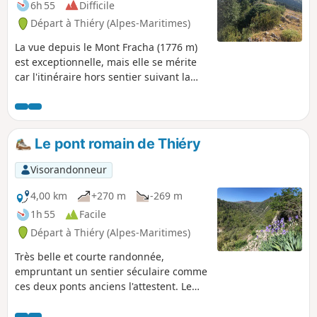
6h 55
Difficile
Départ à Thiéry (Alpes-Maritimes)
La vue depuis le Mont Fracha (1776 m)
est exceptionnelle, mais elle se mérite
car l'itinéraire hors sentier suivant la
ligne de crête des Gardettes est raide.
Le Brec d'Illonse complète les
panoramas d'exception de cette
randonnée.
Le pont romain de Thiéry
Visorandonneur
4,00 km
+270 m
-269 m
1h 55
Facile
Départ à Thiéry (Alpes-Maritimes)
Très belle et courte randonnée,
empruntant un sentier séculaire comme
ces deux ponts anciens l'attestent. Le
pont, et le sentier boisé non
cartographié sont une belle découverte.