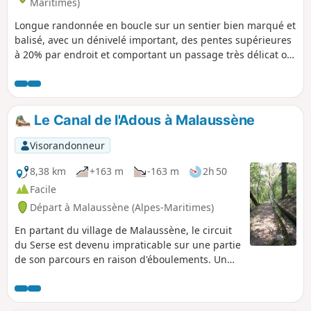
Maritimes)
Longue randonnée en boucle sur un sentier bien marqué et
balisé, avec un dénivelé important, des pentes supérieures
à 20% par endroit et comportant un passage très délicat où
le sentier a été emporté sur 100/150 m par la tempête Alex
le 2 Octobre 2020, nécessitant un détour via le fond du
ravin. Ne s'adresse qu'à des randonneurs expérimentés à
l'aise hors sentier dans les rochers. Voir l'avis du 04/09/2023
Le Canal de l'Adous à Malaussène
indiquant un passage impossible
Visorandonneur
8,38 km
+163 m
-163 m
2h 50
Facile
Départ à Malaussène (Alpes-Maritimes)
En partant du village de Malaussène, le circuit
du Serse est devenu impraticable sur une partie
de son parcours en raison d'éboulements. Un
habitant nous a conseillé de suivre le Canal de
l'Adous. C'est un randonnée facile,
pratiquement plate, en aller-retour. Pour corser