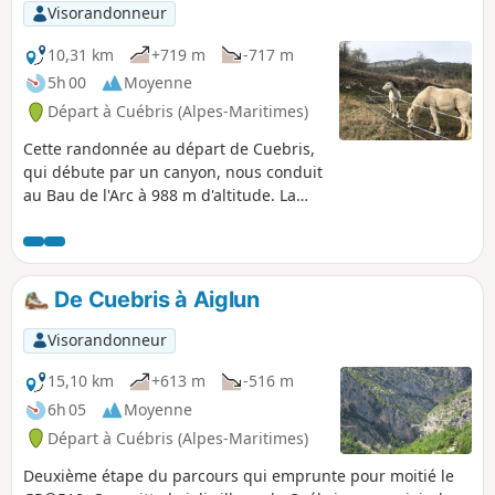
Visorandonneur
10,31 km
+719 m
-717 m
5h 00
Moyenne
Départ à Cuébris (Alpes-Maritimes)
Cette randonnée au départ de Cuebris,
qui débute par un canyon, nous conduit
au Bau de l'Arc à 988 m d'altitude. La
traversée hors sentier de la Crête des
Gauthiers rendra atypique cette très
belle journée.
De Cuebris à Aiglun
Visorandonneur
15,10 km
+613 m
-516 m
6h 05
Moyenne
Départ à Cuébris (Alpes-Maritimes)
Deuxième étape du parcours qui emprunte pour moitié le