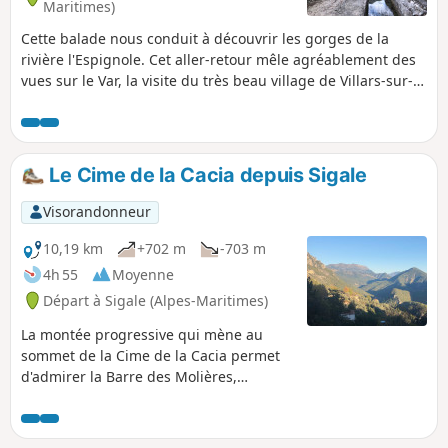
Maritimes)
Cette balade nous conduit à découvrir les gorges de la
rivière l'Espignole. Cet aller-retour mêle agréablement des
vues sur le Var, la visite du très beau village de Villars-sur-
Var, son église, ses rues et la découverte d'un sentier non
cartographié qui emprunte sans dénivelé le tracé du Canal
du Moulin amenant l'eau au village.
Le Cime de la Cacia depuis Sigale
Visorandonneur
10,19 km
+702 m
-703 m
4h 55
Moyenne
Départ à Sigale (Alpes-Maritimes)
La montée progressive qui mène au
sommet de la Cime de la Cacia permet
d'admirer la Barre des Molières,
véritable mur naturel utilisé également
par les adeptes de l'escalade. Le
sommet que l'on atteint après un