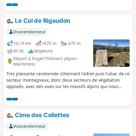
remarques d'attention dans le § Infos
pratiques ci-dessous.
Le Col de Rigaudon
Visorandonneur
10,19 km
+670 m
-670 m
4h 50
Moyenne
Départ à Puget-Théniers (Alpes-
Maritimes)
Très plaisante randonnée sillonnant l'adret puis l'ubac de ce
secteur montagneux, donc deux secteurs de végétation
opposés, avec des vues sur les massifs alpins qui nous
obligent à des haltes régulières.
Cime des Collettes
Visorandonneur