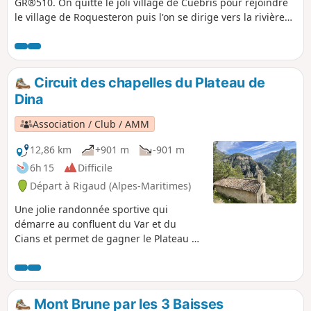
GR®510. On quitte le joli village de Cuébris pour rejoindre
le village de Roquesteron puis l'on se dirige vers la rivière
de l'Estéron que l'on va longer durant une grande partie de
l'étape, pour enfin rejoindre le village perché d'Aiglun. Cette
étape se déroule souvent en sous-bois, sur des sentiers,
des chemins et des routes très peu fréquentées.
Circuit des chapelles du Plateau de
Dina
Association / Club / AMM
12,86 km
+901 m
-901 m
6h 15
Difficile
Départ à Rigaud (Alpes-Maritimes)
Une jolie randonnée sportive qui
démarre au confluent du Var et du
Cians et permet de gagner le Plateau de
Dina tout en découvrant quatre
chapelles en chemin. De beaux
panoramas sur les sommets
environnants.
Mont Brune par les 3 Baisses