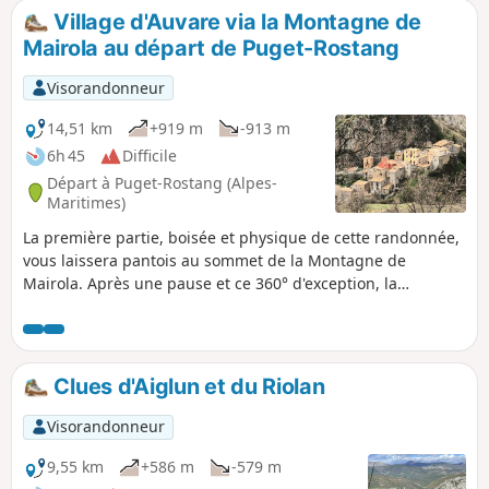
un peu le retour dans les derniers kilomètres,
Village d'Auvare via la Montagne de
nous avons bifurqué pour retrouver une portion
Mairola au départ de Puget-Rostang
du circuit du Serse.
Visorandonneur
14,51 km
+919 m
-913 m
6h 45
Difficile
Départ à Puget-Rostang (Alpes-
Maritimes)
La première partie, boisée et physique de cette randonnée,
vous laissera pantois au sommet de la Montagne de
Mairola. Après une pause et ce 360° d'exception, la
découverte d'Auvare, plus petite commune du département,
ses vieilles pierres, son lavoir et ses façades de maisons aux
couleurs usées par le soleil, sera un régal pour les
amoureux du patrimoine.
Clues d'Aiglun et du Riolan
Visorandonneur
9,55 km
+586 m
-579 m