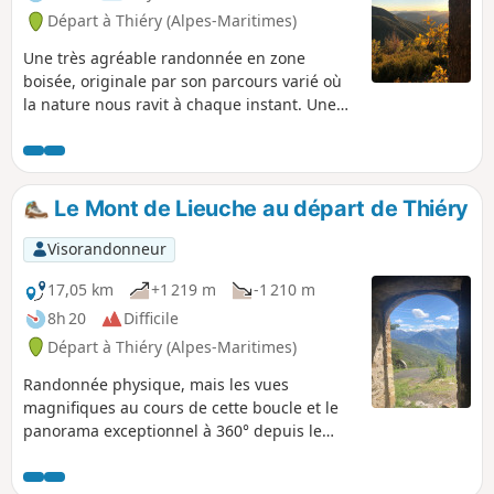
Départ à Thiéry (Alpes-Maritimes)
Une très agréable randonnée en zone
boisée, originale par son parcours varié où
la nature nous ravit à chaque instant. Une
autre façon d'apprécier les alentours de ce
superbe village de l'arrière-pays niçois où
résident les "Tubans", surnoms des Thiérois.
Le Mont de Lieuche au départ de Thiéry
Visorandonneur
17,05 km
+1 219 m
-1 210 m
8h 20
Difficile
Départ à Thiéry (Alpes-Maritimes)
Randonnée physique, mais les vues
magnifiques au cours de cette boucle et le
panorama exceptionnel à 360° depuis le
Mont de Lieuche (1756 m) vous laisseront
pantois. Le Brec d'Illonse complète ces