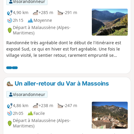
Visorandonneur
difficultés techniques.
4,90 km
+285 m
-291 m
2h 15
Moyenne
Départ à Malaussène (Alpes-
Maritimes)
Randonnée très agréable dont le début de l'itinéraire est
exposé Sud, ce qui en hiver est fort agréable. Une fois le
village visité, le sentier retour, rarement emprunté se
termine dans une zone rocailleuse, où il disparait. Le
déplacement dans la zone boisée d'épineux et de chênes du
dos de l'Eléphant longeant les berges du Var se fait
également avec prudence.
Un aller-retour du Var à Massoins
Visorandonneur
4,86 km
+238 m
-247 m
2h 05
Facile
Départ à Malaussène (Alpes-
Maritimes)