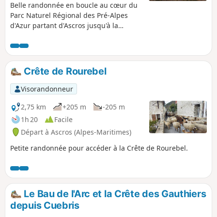
Belle randonnée en boucle au cœur du
Parc Naturel Régional des Pré-Alpes
d'Azur partant d'Ascros jusqu'à la
magnifique Chapelle de la Sainte-
Baume en passant par les Chats,
Pécogiu et la Forêt Domaniale du Var-
Moyen.
Crête de Rourebel
Visorandonneur
2,75 km
+205 m
-205 m
1h 20
Facile
Départ à Ascros (Alpes-Maritimes)
Petite randonnée pour accéder à la Crête de Rourebel.
Le Bau de l'Arc et la Crête des Gauthiers
depuis Cuebris