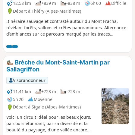
12,58 km
+839 m
-838 m
6h 00
Difficile
Départ à Thiéry (Alpes-Maritimes)
Itinéraire sauvage et contrasté autour du Mont Fracha,
révélant forêts, vallons et crêtes panoramiques. Alternance
d’ambiances sur ce parcours marqué par les traces
d’activités humaines anciennes, entre zones boisées, reliefs
escarpés et points de vue ouverts sur les paysages du Cians
et de la Tinée.
Brèche du Mont-Saint-Martin par
Sallagriffon
Visorandonneur
11,41 km
+723 m
-723 m
5h 20
Moyenne
Départ à Sigale (Alpes-Maritimes)
Voici un circuit idéal pour les beaux jours,
parcours étonnant, par sa diversité et la
beauté du paysage, d'une vallée encore