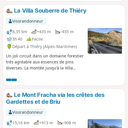
paysages d'exception.
La Villa Souberre de Thiéry
Visorandonneur
8,35 km
+435 m
-435 m
3h 40
Facile
Départ à Thiéry (Alpes-Maritimes)
Un joli circuit dans un domaine forestier
très agréable aux essences de pins
diverses. La montée jusqu'à la Villa
Souberre, en pente douce, permet
d'admirer les alpages.
Le Mont Fracha via les crêtes des
Gardettes et de Briu
Visorandonneur
15,16 km
+913 m
-908 m