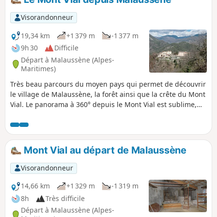
Visorandonneur
19,34 km
+1 379 m
-1 377 m
9h 30
Difficile
Départ à Malaussène (Alpes-
Maritimes)
Très beau parcours du moyen pays qui permet de découvrir
le village de Malaussène, la forêt ainsi que la crête du Mont
Vial. Le panorama à 360° depuis le Mont Vial est sublime,
avec des vues sur mer et montagne.
Mont Vial au départ de Malaussène
Visorandonneur
14,66 km
+1 329 m
-1 319 m
8h
Très difficile
Départ à Malaussène (Alpes-