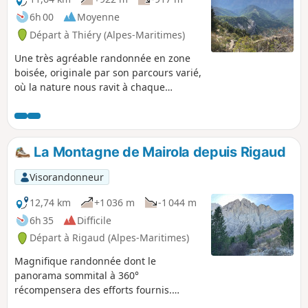
vue à 360° depuis la cime de la Cacia est
6h 00
Moyenne
extraordinaire !
Départ à Thiéry (Alpes-Maritimes)
Une très agréable randonnée en zone
boisée, originale par son parcours varié,
où la nature nous ravit à chaque
instant. Le passage sous la barre
rocheuse est magnifique et
impressionnant.
La Montagne de Mairola depuis Rigaud
Visorandonneur
12,74 km
+1 036 m
-1 044 m
6h 35
Difficile
Départ à Rigaud (Alpes-Maritimes)
Magnifique randonnée dont le
panorama sommital à 360°
récompensera des efforts fournis.
Information importante : voir les