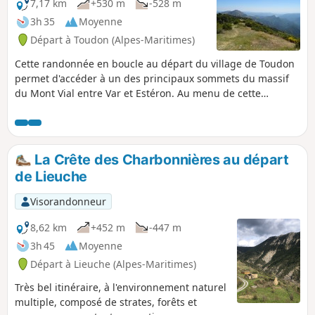
7,17 km
+530 m
-528 m
3h 35
Moyenne
Départ à Toudon (Alpes-Maritimes)
Cette randonnée en boucle au départ du village de Toudon
permet d'accéder à un des principaux sommets du massif
du Mont Vial entre Var et Estéron. Au menu de cette
randonnée : forêts de pins sylvestres et broussailles de
genêts, restanques herbeuses de campagnes
abandonnées, passage un peu escarpé au pied d'une
falaise de calcaire, panoramas sur le Cheiron, la vallée du
La Crête des Charbonnières au départ
Var, le Mercantour... et même jusqu'à Nice et la mer par
de Lieuche
temps clair.
Visorandonneur
8,62 km
+452 m
-447 m
3h 45
Moyenne
Départ à Lieuche (Alpes-Maritimes)
Très bel itinéraire, à l'environnement naturel
multiple, composé de strates, forêts et