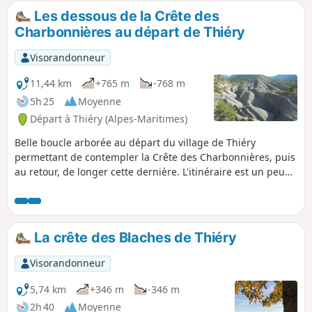
passage dans un pierrier offre de très
Les dessous de la Crête des
belles vues à 360°. Le sentier retour
Charbonnières au départ de Thiéry
emprunte l'unique voie de
communication qui reliait jadis la
Visorandonneur
France au Comté de Savoie.
11,44 km
+765 m
-768 m
5h 25
Moyenne
Départ à Thiéry (Alpes-Maritimes)
Belle boucle arborée au départ du village de Thiéry
permettant de contempler la Crête des Charbonnières, puis
au retour, de longer cette dernière. L'itinéraire est un peu
long (6h00 avec les pauses) mais ne présente pas de
difficulté technique. En fin de randonnée, il est
recommandé de visiter le village.
La crête des Blaches de Thiéry
Visorandonneur
5,74 km
+346 m
-346 m
2h 40
Moyenne