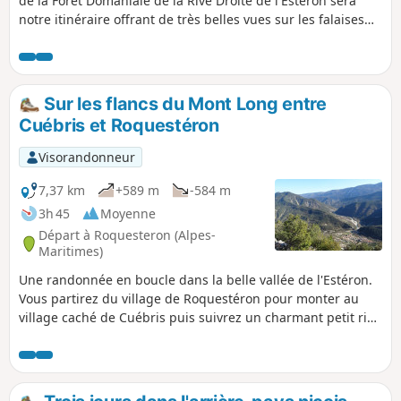
de la Forêt Domaniale de la Rive Droite de l'Estéron sera
notre itinéraire offrant de très belles vues sur les falaises
du Mont Long et la Cime de Cacia.
Sur les flancs du Mont Long entre
Cuébris et Roquestéron
Visorandonneur
7,37 km
+589 m
-584 m
3h 45
Moyenne
Départ à Roquesteron (Alpes-
Maritimes)
Une randonnée en boucle dans la belle vallée de l'Estéron.
Vous partirez du village de Roquestéron pour monter au
village caché de Cuébris puis suivrez un charmant petit riou
avant de grimper dans la Forêt Domaniale du Pali vers la
crête du Mont Long au niveau de l'Abeille. Vous découvrirez
alors un très beau panorama sur la partie orientale de cette
vallée avec les sommets de la crête du Mont Vial, le Mont