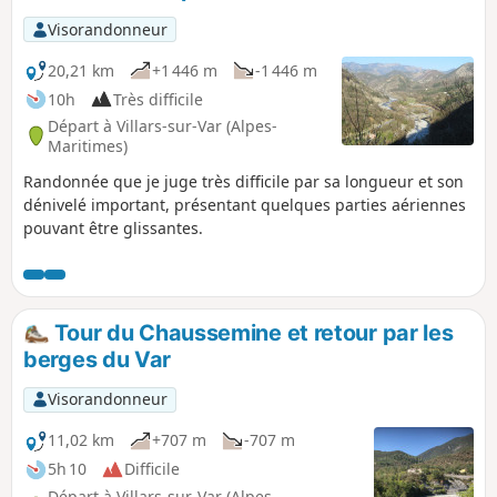
Visorandonneur
20,21 km
+1 446 m
-1 446 m
10h
Très difficile
Départ à Villars-sur-Var (Alpes-
Maritimes)
Randonnée que je juge très difficile par sa longueur et son
dénivelé important, présentant quelques parties aériennes
pouvant être glissantes.
Tour du Chaussemine et retour par les
berges du Var
Visorandonneur
11,02 km
+707 m
-707 m
5h 10
Difficile
Départ à Villars-sur-Var (Alpes-