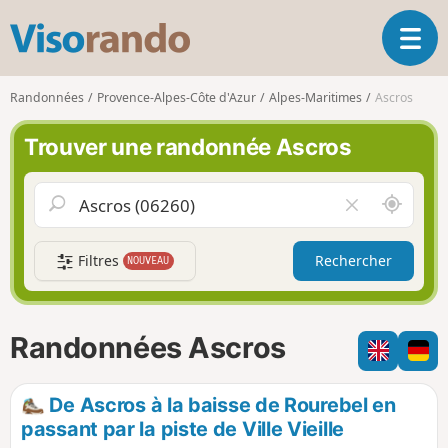
V
O
i
u
s
v
o
Randonnées
Provence-Alpes-Côte d'Azur
Alpes-Maritimes
Ascros
r
r
i
a
Trouver une randonnée Ascros
r
n
l
d
a
o
A
V
n
u
i
a
t
d
v
Filtres
Rechercher
NOUVEAU
o
e
i
u
r
g
r
l
a
d
e
Randonnées Ascros
t
e
c
i
m
h
o
o
a
De Ascros à la baisse de Rourebel en
n
i
m
passant par la piste de Ville Vieille
p