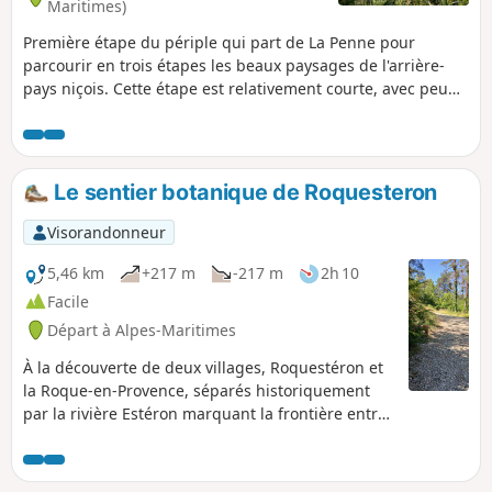
Maritimes)
Première étape du périple qui part de La Penne pour
parcourir en trois étapes les beaux paysages de l'arrière-
pays niçois. Cette étape est relativement courte, avec peu
de dénivelé et s'effectue sans difficulté en suivant toujours
le GR® 510 vers le Sud-Est. Le parcours emprunte des sous-
bois et utilise quelques pistes tout en traversant des
hameaux pour rejoindre le joli village de Cuébris.
Le sentier botanique de Roquesteron
Visorandonneur
5,46 km
+217 m
-217 m
2h 10
Facile
Départ à Alpes-Maritimes
À la découverte de deux villages, Roquestéron et
la Roque-en-Provence, séparés historiquement
par la rivière Estéron marquant la frontière entre
Provence et Comté de Nice. Roquestéron rive
gauche est devenue française en 1860.
Promenade en forêt le long d'une piste forestière