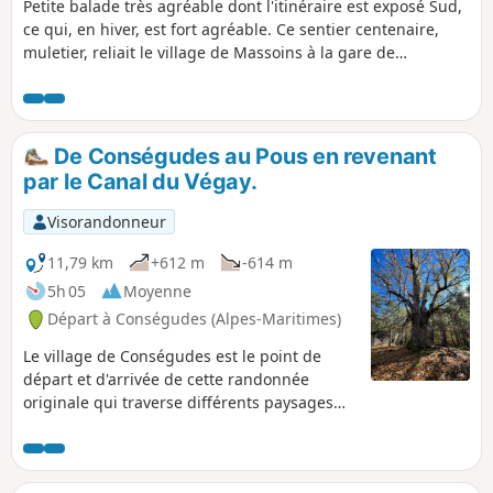
Petite balade très agréable dont l'itinéraire est exposé Sud,
ce qui, en hiver, est fort agréable. Ce sentier centenaire,
muletier, reliait le village de Massoins à la gare de
Malaussène permettant logistique et échanges
commerciaux.
De Conségudes au Pous en revenant
par le Canal du Végay.
Visorandonneur
11,79 km
+612 m
-614 m
5h 05
Moyenne
Départ à Conségudes (Alpes-Maritimes)
Le village de Conségudes est le point de
départ et d'arrivée de cette randonnée
originale qui traverse différents paysages
entre vallon, forêt de chênes et canal
accroché au flanc de la montagne. La partie
aller, très ombragée, se fait d'abord dans