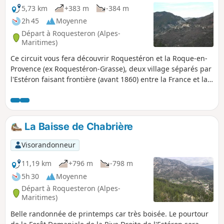
5,73 km
+383 m
-384 m
2h 45
Moyenne
Départ à Roquesteron (Alpes-
Maritimes)
Ce circuit vous fera découvrir Roquestéron et la Roque-en-
Provence (ex Roquestéron-Grasse), deux village séparés par
l'Estéron faisant frontière (avant 1860) entre la France et la
Savoie. Retour à Roquesteron par une voie communale
longeant l'Estéron. Ajout modérateur au 20/09/2021 :
certains sentiers difficiles à trouver sur cette randonnée de
2016. Voir les commentaires en bas de cette fiche
La Baisse de Chabrière
Visorandonneur
11,19 km
+796 m
-798 m
5h 30
Moyenne
Départ à Roquesteron (Alpes-
Maritimes)
Belle randonnée de printemps car très boisée. Le pourtour