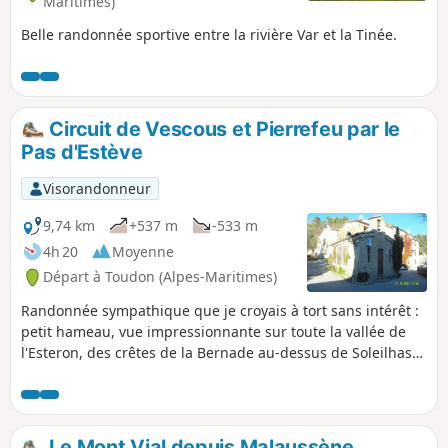
Maritimes)
Belle randonnée sportive entre la rivière Var et la Tinée.
Circuit de Vescous et Pierrefeu par le
Pas d'Estève
Visorandonneur
9,74 km
+537 m
-533 m
4h 20
Moyenne
Départ à Toudon (Alpes-Maritimes)
Randonnée sympathique que je croyais à tort sans intérêt :
petit hameau, vue impressionnante sur toute la vallée de
l'Esteron, des crêtes de la Bernade au-dessus de Soleilhas
jusqu'au Var inférieur. Découverte de Pierrefeu, église
coincée entre deux pitons rocheux.
Le Mont Vial depuis Malaussène