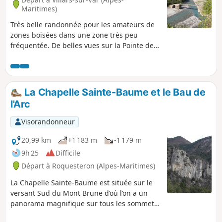
Maritimes)
Très belle randonnée pour les amateurs de
zones boisées dans une zone très peu
fréquentée. De belles vues sur la Pointe de
Chavanette et sur la Cime des Quatre
Cantons. Un retour le long des berges du
Var très agréable.
La Chapelle Sainte-Baume et le Bau de
l'Arc
Visorandonneur
20,99 km
+1 183 m
-1 179 m
9h 25
Difficile
Départ à Roquesteron (Alpes-Maritimes)
La Chapelle Sainte-Baume est située sur le
versant Sud du Mont Brune d’où l’on a un
panorama magnifique sur tous les sommets
de la région. La beauté du paysage fait