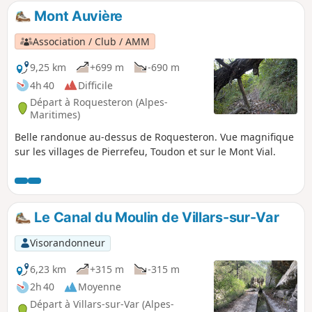
aménagée en sentier botanique, partir à la
Mont Auvière
découverte des arbres et plantes du moyen pays.
Association / Club / AMM
9,25 km
+699 m
-690 m
4h 40
Difficile
Départ à Roquesteron (Alpes-
Maritimes)
Belle randonue au-dessus de Roquesteron. Vue magnifique
sur les villages de Pierrefeu, Toudon et sur le Mont Vial.
Le Canal du Moulin de Villars-sur-Var
Visorandonneur
6,23 km
+315 m
-315 m
2h 40
Moyenne
Départ à Villars-sur-Var (Alpes-