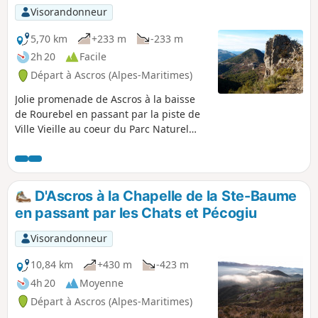
Visorandonneur
5,70 km
+233 m
-233 m
2h 20
Facile
Départ à Ascros (Alpes-Maritimes)
Jolie promenade de Ascros à la baisse
de Rourebel en passant par la piste de
Ville Vieille au coeur du Parc Naturel
Régional des Pré-Alpes d'Azur.
D'Ascros à la Chapelle de la Ste-Baume
en passant par les Chats et Pécogiu
Visorandonneur
10,84 km
+430 m
-423 m
4h 20
Moyenne
Départ à Ascros (Alpes-Maritimes)