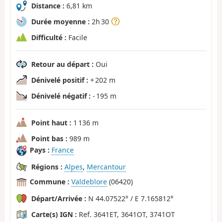
Distance :
6,81 km
Durée moyenne :
2h 30
Difficulté :
Facile
Retour au départ :
Oui
Dénivelé positif :
+ 202 m
Dénivelé négatif :
- 195 m
Point haut :
1 136 m
Point bas :
989 m
Pays :
France
Régions :
Alpes
,
Mercantour
Commune :
Valdeblore
(06420)
Départ/Arrivée :
N 44.07522° / E 7.165812°
Carte(s) IGN :
Ref. 3641ET, 3641OT, 3741OT