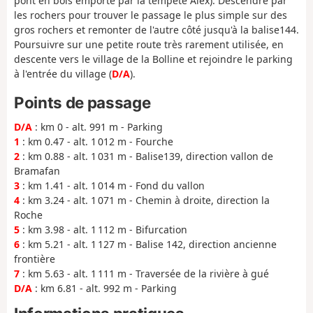
pont en bois emporté par la tempête Alex). Descendre par
les rochers pour trouver le passage le plus simple sur des
gros rochers et remonter de l'autre côté jusqu'à la balise144.
Poursuivre sur une petite route très rarement utilisée, en
descente vers le village de la Bolline et rejoindre le parking
à l'entrée du village (
D/A
).
Points de passage
D/A
: km 0 - alt. 991 m - Parking
1
: km 0.47 - alt. 1 012 m - Fourche
2
: km 0.88 - alt. 1 031 m - Balise139, direction vallon de
Bramafan
3
: km 1.41 - alt. 1 014 m - Fond du vallon
4
: km 3.24 - alt. 1 071 m - Chemin à droite, direction la
Roche
5
: km 3.98 - alt. 1 112 m - Bifurcation
6
: km 5.21 - alt. 1 127 m - Balise 142, direction ancienne
frontière
7
: km 5.63 - alt. 1 111 m - Traversée de la rivière à gué
D/A
: km 6.81 - alt. 992 m - Parking