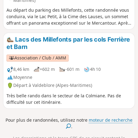
Maritimes)
Au départ du parking des Millefonts, cette randonnée vous
conduira, via le Lac Petit, à la Cime des Lauses, un sommet
offrant un panorama exceptionnel sur le Mercantour. Après
un passage hors sentier balisé par la crête des Têtes des
Margès et du Barn, vous rejoindrez le Col du Barn et
Lacs des Millefonts par les cols Ferrière
descendrez à proximité des autres jolis lacs des Millefonts :
et Barn
le Lac Gros (en légère forme de cœur) et le Lac Long
(entièrement colonisé par des plantes aquatiques).
Association / Club / AMM
8,46 km
+602 m
-601 m
4h 10
Moyenne
Départ à Valdeblore (Alpes-Maritimes)
Très belle rando dans le secteur de la Colmiane. Pas de
difficulté sur cet itinéraire.
Pour plus de randonnées, utilisez notre
moteur de recherche
.