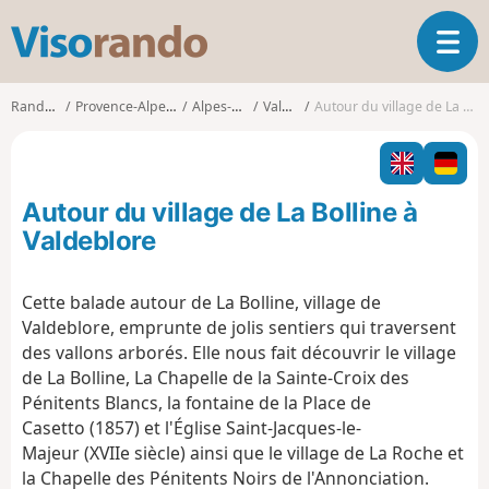
V
O
i
u
s
v
o
Randonnées
Provence-Alpes-Côte d'Azur
Alpes-Maritimes
Valdeblore
Autour du village de La Bolline à Valdeblore
r
r
i
a
r
n
l
d
Autour du village de La Bolline à
a
o
n
Valdeblore
a
v
Cette balade autour de La Bolline, village de
i
Valdeblore, emprunte de jolis sentiers qui traversent
g
a
des vallons arborés. Elle nous fait découvrir le village
t
de La Bolline, La Chapelle de la Sainte-Croix des
i
Pénitents Blancs, la fontaine de la Place de
o
Casetto (1857) et l'Église Saint-Jacques-le-
n
Majeur (XVIIe siècle) ainsi que le village de La Roche et
la Chapelle des Pénitents Noirs de l'Annonciation.