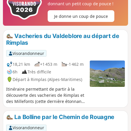
donnant un petit coup de pouce !
Je donne un coup de pouce
Vacheries du Valdeblore au départ de
Rimplas
Visorandonneur
18,21 km
+1 453 m
-1 462 m
6h
Très difficile
Départ à Rimplas (Alpes-Maritimes)
Itinéraire permettant de partir à la
découverte des vacheries de Rimplas et
des Millefonts (cette dernière étonnante
de par son emplacement). Le circuit
traverse des paysages variés allant des
La Bolline par le Chemin de Rouagne
forêts de conifères aux barres
rocheuses, en passant par des prairies
Visorandonneur