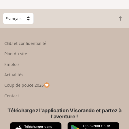
n
g
C
r
R
h
a
e
o
n
t
i
d
o
s
CGU et confidentialité
u
i
r
s
Plan du site
e
s
n
e
Emplois
h
z
Actualités
a
u
u
n
Coup de pouce 2026
t
p
a
Contact
y
s
Téléchargez l'application Visorando et partez à
l'aventure !
A
G