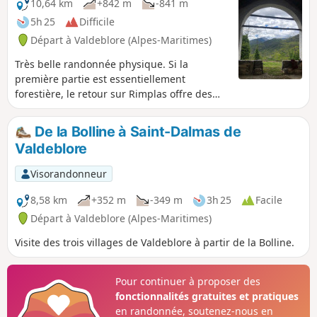
10,64 km
+842 m
-841 m
5h 25
Difficile
Départ à Valdeblore (Alpes-Maritimes)
Très belle randonnée physique. Si la
première partie est essentiellement
forestière, le retour sur Rimplas offre des
vues magnifiques sur les massifs alpins et
sur la vallée de la Tinée. La Chapelle de
De la Bolline à Saint-Dalmas de
Saint-Donat est propice à un retour sur le
Valdeblore
passé.
Visorandonneur
8,58 km
+352 m
-349 m
3h 25
Facile
Départ à Valdeblore (Alpes-Maritimes)
Visite des trois villages de Valdeblore à partir de la Bolline.
Pour continuer à proposer des
fonctionnalités gratuites et pratiques
en randonnée, soutenez-nous en