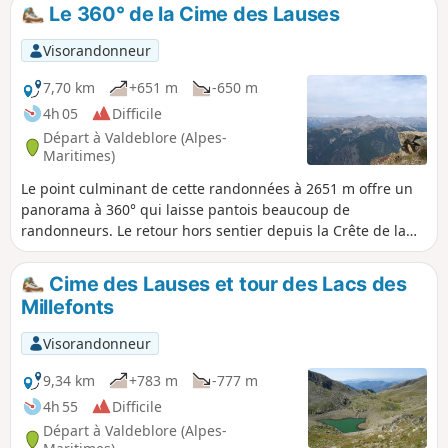
oubliés et vous serez récompensé par le magnifique
Le 360° de la Cime des Lauses
panorama qui s'étend du Queyras et Mont Viso au Nord
jusqu'à l'Argentera et le Mercantour à l'Est.
Visorandonneur
7,70 km
+651 m
-650 m
4h 05
Difficile
Départ à Valdeblore (Alpes-
Maritimes)
Le point culminant de cette randonnées à 2651 m offre un
panorama à 360° qui laisse pantois beaucoup de
randonneurs. Le retour hors sentier depuis la Crête de la
Tranche entre les pierres et l'herbe glissante demande
prudence.
Cime des Lauses et tour des Lacs des
Millefonts
Visorandonneur
9,34 km
+783 m
-777 m
4h 55
Difficile
Départ à Valdeblore (Alpes-