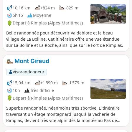
alpines et des cours d'eau et offre des
points de vue intéressants sur les
10,16 km
+824 m
-829 m
villages perchés de la vallée de la Tinée.
5h 15
Moyenne
L'endroit est peu fréquenté des
Départ à Rimplas (Alpes-Maritimes)
randonneurs et on peut y croiser des
marmottes ou des chamois si on a de la
Belle randonnée pour découvrir Valdeblore et le beau
chance.
village de La Bolline. Cet itinéraire offre une vue étendue
sur La Bolline et La Roche, ainsi que sur le Fort de Rimplas.
Mont Giraud
Visorandonneur
15,04 km
+1 590 m
-1 579 m
10h
Très difficile
Départ à Rimplas (Alpes-Maritimes)
Superbe randonnée, néanmoins très sportive. L'itinéraire
traversant un étage montagnard jusqu'à la vacherie de
Rimplas, devient très vite alpin dès la montée au Pas de
Rimplas. Au sommet du Mont Giraud, les efforts seront vite