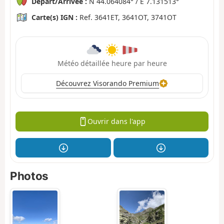
Départ/Arrivée :
N 44.064084° / E 7.131513°
Carte(s) IGN :
Ref. 3641ET, 3641OT, 3741OT
Météo détaillée heure par heure
Découvrez Visorando Premium
Ouvrir dans l'app
Photos