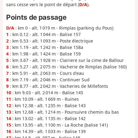
sans cesse vers le point de départ (
D/A
).
Points de passage
D/A
: km 0 - alt. 1 019 m - Rimplas (parking du Pous)
1
: km 0.12 - alt. 1 044 m - Balise 157
2
: km 0.53 - alt. 1 093 m - Poste électrique
3
: km 1.19 - alt. 1 242 m - Balise 158a
4
: km 1.98 - alt. 1 424 m - Balise 159
5
: km 3.67 - alt. 1 928 m - Clairiere sur la cime de Ballour
6
: km 5.27 - alt. 2 075 m - Vacherie de Rimplas (balise 160)
7
: km 5.91 - alt. 2 063 m - Cours d'eau
8
: km 7.19 - alt. 2 046 m - Continuer Sud
9
: km 8.77 - alt. 2 042 m - Vacheries de Millefonts
10
: km 9.03 - alt. 2 014 m - Balise 145
11
: km 10.09 - alt. 1 669 m - Ruines
12
: km 12.38 - alt. 1 235 m - Balise 143
13
: km 12.68 - alt. 1 214 m - Poursuivre chemin du bas
14
: km 13.02 - alt. 1 135 m - Balise 142
15
: km 13.95 - alt. 1 100 m - La Roche (balise 141)
16
: km 14.39 - alt. 1 033 m - Balise 139
17
: km 14.8 - alt. 987 m - balise 148