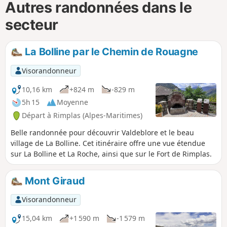
Autres randonnées dans le
secteur
La Bolline par le Chemin de Rouagne
Visorandonneur
10,16 km
+824 m
-829 m
5h 15
Moyenne
Départ à Rimplas (Alpes-Maritimes)
Belle randonnée pour découvrir Valdeblore et le beau
village de La Bolline. Cet itinéraire offre une vue étendue
sur La Bolline et La Roche, ainsi que sur le Fort de Rimplas.
Mont Giraud
Visorandonneur
15,04 km
+1 590 m
-1 579 m