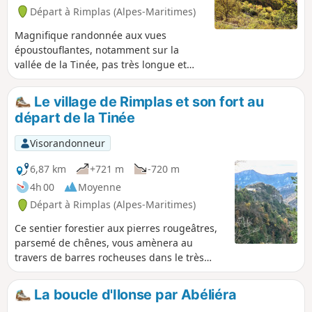
Départ à Rimplas (Alpes-Maritimes)
Magnifique randonnée aux vues
époustouflantes, notamment sur la
vallée de la Tinée, pas très longue et
facile. Il faut compter entre 3h et 3h30
pour faire ce sublime parcours tout à
Le village de Rimplas et son fort au
fait à la mesure de marcheurs moyens
départ de la Tinée
mais entraînés. Par ailleurs, il n'y a
aucune difficulté d'orientation sur cet
Visorandonneur
itinéraire bien balisé. L'été, il vaudra
mieux faire ce circuit dans le sens
6,87 km
+721 m
-720 m
horaire.
4h 00
Moyenne
Départ à Rimplas (Alpes-Maritimes)
Ce sentier forestier aux pierres rougeâtres,
parsemé de chênes, vous amènera au
travers de barres rocheuses dans le très
beau village de Rimplas, véritable écrin
perché sur les hauteurs de la Tinée. Les
La boucle d'Ilonse par Abéliéra
installations du fort sont au profit des