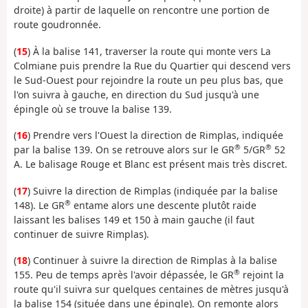
droite) à partir de laquelle on rencontre une portion de
route goudronnée.
(
15
) À la balise 141, traverser la route qui monte vers La
Colmiane puis prendre la Rue du Quartier qui descend vers
le Sud-Ouest pour rejoindre la route un peu plus bas, que
l'on suivra à gauche, en direction du Sud jusqu'à une
épingle où se trouve la balise 139.
(
16
) Prendre vers l'Ouest la direction de Rimplas, indiquée
®
®
par la balise 139. On se retrouve alors sur le GR
5/GR
52
A. Le balisage Rouge et Blanc est présent mais très discret.
(
17
) Suivre la direction de Rimplas (indiquée par la balise
®
148). Le GR
entame alors une descente plutôt raide
laissant les balises 149 et 150 à main gauche (il faut
continuer de suivre Rimplas).
(
18
) Continuer à suivre la direction de Rimplas à la balise
®
155. Peu de temps après l'avoir dépassée, le GR
rejoint la
route qu'il suivra sur quelques centaines de mètres jusqu'à
la balise 154 (située dans une épingle). On remonte alors