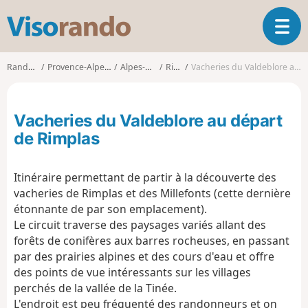
V
O
i
u
s
v
o
Randonnées
Provence-Alpes-Côte d'Azur
Alpes-Maritimes
Rimplas
Vacheries du Valdeblore au départ de Rimplas
r
r
i
a
r
n
Vacheries du Valdeblore au départ
l
d
a
de Rimplas
o
n
a
Itinéraire permettant de partir à la découverte des
v
i
vacheries de Rimplas et des Millefonts (cette dernière
g
étonnante de par son emplacement).
a
Le circuit traverse des paysages variés allant des
t
forêts de conifères aux barres rocheuses, en passant
i
par des prairies alpines et des cours d'eau et offre
o
des points de vue intéressants sur les villages
n
perchés de la vallée de la Tinée.
L'endroit est peu fréquenté des randonneurs et on