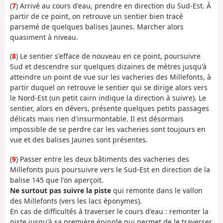
(
7
) Arrivé au cours d'eau, prendre en direction du Sud-Est. À
partir de ce point, on retrouve un sentier bien tracé
parsemé de quelques balises Jaunes. Marcher alors
quasiment à niveau.
(
8
) Le sentier s'efface de nouveau en ce point, poursuivre
Sud et descendre sur quelques dizaines de mètres jusqu'à
atteindre un point de vue sur les vacheries des Millefonts, à
partir duquel on retrouve le sentier qui se dirige alors vers
le Nord-Est (un petit cairn indique la direction à suivre). Le
sentier, alors en dévers, présente quelques petits passages
délicats mais rien d'insurmontable. Il est désormais
impossible de se perdre car les vacheries sont toujours en
vue et des balises Jaunes sont présentes.
(
9
) Passer entre les deux bâtiments des vacheries des
Millefonts puis poursuivre vers le Sud-Est en direction de la
balise 145 que l'on aperçoit.
Ne surtout pas suivre la piste
qui remonte dans le vallon
des Millefonts (vers les lacs éponymes).
En cas de difficultés à traverser le cours d'eau : remonter la
piste jusqu'à sa première épingle qui permet de le traverser