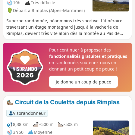
10h
Très difficile
Départ à Rimplas (Alpes-Maritimes)
Superbe randonnée, néanmoins très sportive. L'itinéraire
traversant un étage montagnard jusqu'à la vacherie de
Rimplas, devient très vite alpin dès la montée au Pas de
Rimplas. Au sommet du Mont Giraud, les efforts seront vite
oubliés et vous serez récompensé par le magnifique
Pour continuer à proposer des
panorama qui s'étend du Queyras et Mont Viso au Nord
fonctionnalités gratuites et pratiques
jusqu'à l'Argentera et le Mercantour à l'Est.
en randonnée, soutenez-nous en
donnant un petit coup de pouce !
Je donne un coup de pouce
Circuit de la Couletta depuis Rimplas
Visorandonneur
8,38 km
+500 m
-508 m
3h 50
Moyenne