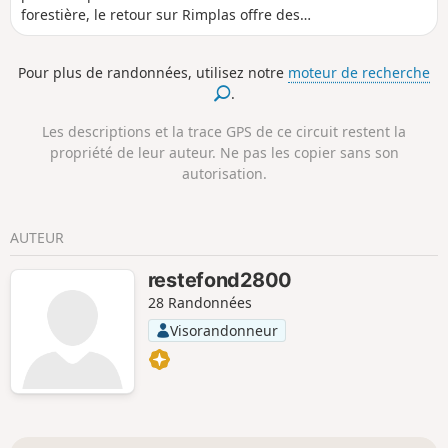
forestière, le retour sur Rimplas offre des
vues magnifiques sur les massifs alpins et
sur la vallée de la Tinée. La Chapelle de
Pour plus de randonnées, utilisez notre
moteur de recherche
Saint-Donat est propice à un retour sur le
.
passé.
Les descriptions et la trace GPS de ce circuit restent la
propriété de leur auteur. Ne pas les copier sans son
autorisation.
AUTEUR
restefond2800
28 Randonnées
Visorandonneur