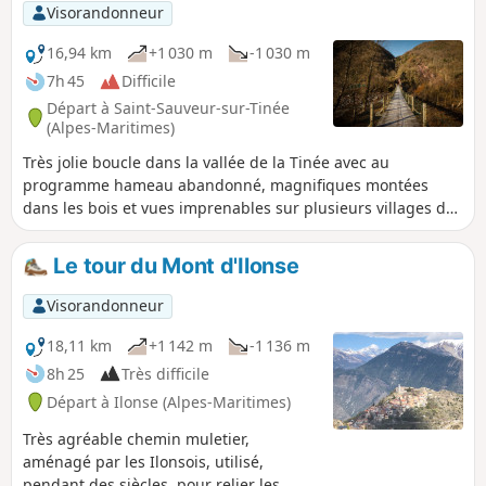
visiteurs que nous sommes. Le sentier
Visorandonneur
retour traverse une belle châtaigneraie
16,94 km
+1 030 m
-1 030 m
7h 45
Difficile
Départ à Saint-Sauveur-sur-Tinée
(Alpes-Maritimes)
Très jolie boucle dans la vallée de la Tinée avec au
programme hameau abandonné, magnifiques montées
dans les bois et vues imprenables sur plusieurs villages du
secteur.
Le tour du Mont d'Ilonse
Visorandonneur
18,11 km
+1 142 m
-1 136 m
8h 25
Très difficile
Départ à Ilonse (Alpes-Maritimes)
Très agréable chemin muletier,
aménagé par les Ilonsois, utilisé,
pendant des siècles, pour relier les