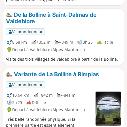
hameaux d'Irougne et du Pous, afin
accéder aux terres agricoles et aux
De la Bolline à Saint-Dalmas de
pâturages. Le sentier menant au Col de
Valdeblore
Fourches est large, mais très pentu.
Visorandonneur
8,58 km
+352 m
-349 m
3h 25
Facile
Départ à Valdeblore (Alpes-Maritimes)
Visite des trois villages de Valdeblore à partir de la Bolline.
Variante de La Bolline à Rimplas
Visorandonneur
10,64 km
+842 m
-841 m
5h 25
Difficile
Départ à Valdeblore (Alpes-Maritimes)
Très belle randonnée physique. Si la
première partie est essentiellement