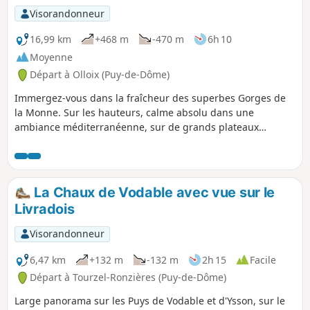
Visorandonneur
16,99 km
+468 m
-470 m
6h 10
Moyenne
Départ à Olloix (Puy-de-Dôme)
Immergez-vous dans la fraîcheur des superbes Gorges de
la Monne. Sur les hauteurs, calme absolu dans une
ambiance méditerranéenne, sur de grands plateaux
rocheux. Découverte de lieux de cultes d'hier et
d'aujourd'hui : l'Allée Couverte de la Grotte et l'Abbaye de
Notre-Dame de Randol (moderne). Attention, dans les
gorges, sentier étroit et glissant muni, par endroits, d'une
La Chaux de Vodable avec vue sur le
corde.
Livradois
Visorandonneur
6,47 km
+132 m
-132 m
2h 15
Facile
Départ à Tourzel-Ronzières (Puy-de-Dôme)
Large panorama sur les Puys de Vodable et d'Ysson, sur le