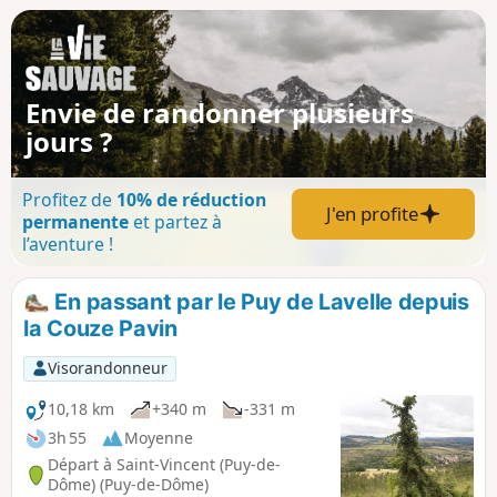
Envie de randonner plusieurs
jours ?
Profitez de
10% de réduction
J'en profite
permanente
et partez à
l’aventure !
En passant par le Puy de Lavelle depuis
la Couze Pavin
Visorandonneur
10,18 km
+340 m
-331 m
3h 55
Moyenne
Départ à Saint-Vincent (Puy-de-
Dôme) (Puy-de-Dôme)