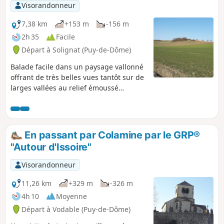
Visorandonneur
7,38 km
+153 m
-156 m
2h 35
Facile
Départ à Solignat (Puy-de-Dôme)
Balade facile dans un paysage vallonné
offrant de très belles vues tantôt sur de
larges vallées au relief émoussé
quadrillées de taches de couleur, reflet
de la variété des cultures, tantôt sur
d'anciens volcans, mamelons parsemés
dans le panorama.
En passant par Colamine par le GRP®
"Autour d'Issoire"
Visorandonneur
11,26 km
+329 m
-326 m
4h 10
Moyenne
Départ à Vodable (Puy-de-Dôme)