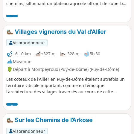
chemins, sillonnant un plateau agricole offrant de superbes
vues sur les Monts Dore, les villages perchés de la Limagne
et le Puy de Dôme.
Villages vignerons du Val d'Allier
Visorandonneur
16,10 km
+327 m
-328 m
5h 30
Moyenne
Départ à Montpeyroux (Puy-de-Dôme) (Puy-de-Dôme)
Les coteaux de l'Allier en Puy-de-Dôme étaient autrefois un
territoire viticole important, comme en témoigne
l'architecture des villages traversés au cours de cette
randonnée. Parmi eux, Montpeyroux, l'un des plus beaux
villages de France.
Sur les Chemins de l'Arkose
Visorandonneur