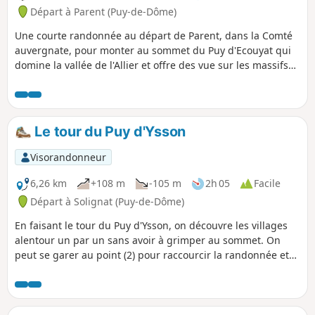
Départ à Parent (Puy-de-Dôme)
Une courte randonnée au départ de Parent, dans la Comté
auvergnate, pour monter au sommet du Puy d'Ecouyat qui
domine la vallée de l'Allier et offre des vue sur les massifs
alentours. Possibilité d'écourter facilement la randonnée
(vois les Informations pratiques).
Le tour du Puy d'Ysson
Visorandonneur
6,26 km
+108 m
-105 m
2h 05
Facile
Départ à Solignat (Puy-de-Dôme)
En faisant le tour du Puy d'Ysson, on découvre les villages
alentour un par un sans avoir à grimper au sommet. On
peut se garer au point (2) pour raccourcir la randonnée et
diminuer encore le dénivelé, il y a même des tables pique-
nique.