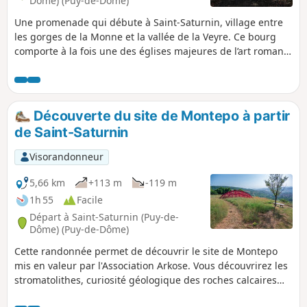
Dôme) (Puy-de-Dôme)
Une promenade qui débute à Saint-Saturnin, village entre
les gorges de la Monne et la vallée de la Veyre. Ce bourg
comporte à la fois une des églises majeures de l’art roman
d'Auvergne et un château royal. Cette randonnée se
poursuit vers l'Abbaye Notre-Dame de Randol et traverse
des paysages verts et vallonnés.
Découverte du site de Montepo à partir
de Saint-Saturnin
Visorandonneur
5,66 km
+113 m
-119 m
1h 55
Facile
Départ à Saint-Saturnin (Puy-de-
Dôme) (Puy-de-Dôme)
Cette randonnée permet de découvrir le site de Montepo
mis en valeur par l'Association Arkose. Vous découvrirez les
stromatolithes, curiosité géologique des roches calcaires
tertiaires de la plaine de Limagne. La vue qui s'offre à vos