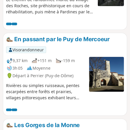
des Roches, site préhistorique en cours de
réhabilitation, puis mène à Pardines par le
plateau pour redescendre au travers d'une
belle forêt d'acacias. On pourra y découvrir
l'affleurement d'anciennes sédimentations
lacustres, les Lahres.
En passant par le Puy de Mercoeur
Visorandonneur
9,37 km
+151 m
-159 m
3h 05
Moyenne
Départ à Perrier (Puy-de-Dôme)
Rivières ou simples ruisseaux, pentes
escarpées entre forêts et prairies,
villages pittoresques exhibant leurs
vieilles pierres, attachés à leur histoire,
c'est l'Auvergne des volcans.
Les Gorges de la Monne