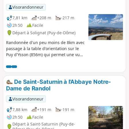
Visorandonneur
7,81 km
+208 m
-217 m
2h 50
Facile
Départ à Solignat (Puy-de-Dôme)
Randonnée d'un peu moins de 8km avec
passage à la table d'orientation sur le
Puy d'Ysson (856m) qui permet une vue
à 360° sur la chaîne des Puys et le Forez.
De Saint-Saturnin à l'Abbaye Notre-
Dame de Randol
Visorandonneur
7,88 km
+191 m
-191 m
2h 50
Facile
Départ à Saint-Saturnin (Puy-de-