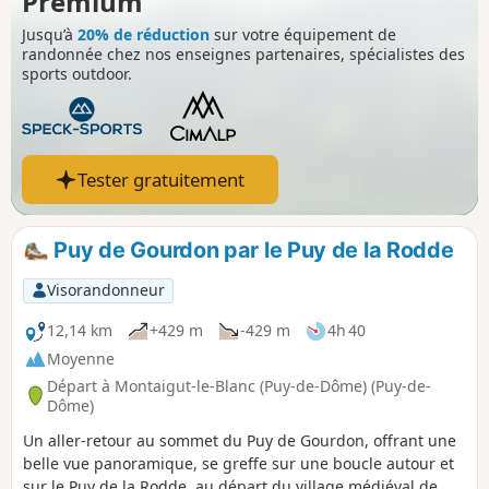
Premium
Jusqu’à
20% de réduction
sur votre équipement de
randonnée chez nos enseignes partenaires, spécialistes des
sports outdoor.
Tester gratuitement
Puy de Gourdon par le Puy de la Rodde
Visorandonneur
12,14 km
+429 m
-429 m
4h 40
Moyenne
Départ à Montaigut-le-Blanc (Puy-de-Dôme) (Puy-de-
Dôme)
Un aller-retour au sommet du Puy de Gourdon, offrant une
belle vue panoramique, se greffe sur une boucle autour et
sur le Puy de la Rodde, au départ du village médiéval de