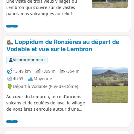
Une visite de trois vieux villages du
Lembron qui s'ouvre sur de vastes
panoramas volcaniques au relief
émoussé. On pourra admirer le village
médiéval de Vodable, l'église de
Colamine, solitaire sur le rebord d’une
combe, ainsi que l'église de Dauzat, au
L'oppidum de Ronzières au départ de
bord du Cézallier, perchée sur son piton
Vodable et vue sur le Lembron
de basalte.
Visorandonneur
13,49 km
+359 m
-364 m
4h 55
Moyenne
Départ à Vodable (Puy-de-Dôme)
Au cœur du Lembron, terre d'anciens
volcans et de coulées de lave, le village
de Ronzières s'enroule autour d'une
butte basaltique. Fier de son oppidum,
cette place forte fut utilisée dès le
premier millénaire avant notre ère.