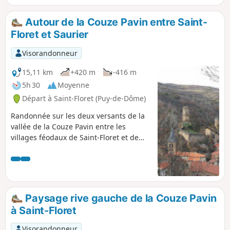
Saint-Floret, puis Tourzel, avant de
redescendre sur Saint-Cirgues-sur-
Autour de la Couze Pavin entre Saint-
Couze et son château.
Floret et Saurier
Visorandonneur
15,11 km
+420 m
-416 m
5h 30
Moyenne
Départ à Saint-Floret (Puy-de-Dôme)
Randonnée sur les deux versants de la
vallée de la Couze Pavin entre les
villages féodaux de Saint-Floret et de
Saurier. Avec pour chacun des ponts
médievaux remarquables et aussi avec
les sites hautement historiques du
château de Saint-Floret, de l'église du
Chastel, de la Maison du Louvetier de
Paysage rive gauche de la Couze Pavin
Saurier.
à Saint-Floret
Visorandonneur