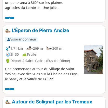
un panorama à 360° sur les plaines
agricoles du Lembron. Une jolie
promenade, dans les champs, les
villages et les forêts.
L'Éperon de Pierre Ancize
Visorandonneur
9,71 km
+269 m
-269 m
3h 35
Facile
Départ à Saint-Yvoine (Puy-de-Dôme)
Une promenade autour du village de Saint-
Yvoine, avec des vues sur la Chaine des Puys,
le Sancy et la Vallée de l'Allier.
Autour de Solignat par les Tremoux