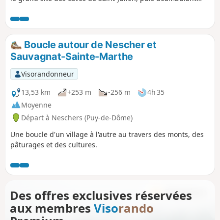
dans le joli village de Montaigut-le-Blanc, avant de suivre la
Couze pour revenir vers Champeix, dont on visite le vieux
quartier du Marchidial et ses jardins.
Boucle autour de Nescher et
Sauvagnat-Sainte-Marthe
Visorandonneur
13,53 km
+253 m
-256 m
4h 35
Moyenne
Départ à Neschers (Puy-de-Dôme)
Une boucle d'un village à l'autre au travers des monts, des
pâturages et des cultures.
Des offres exclusives réservées
aux membres
Viso
rando