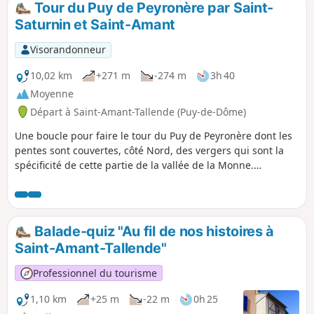
Tour du Puy de Peyronère par Saint-
Saturnin et Saint-Amant
Visorandonneur
10,02 km
+271 m
-274 m
3h 40
Moyenne
Départ à Saint-Amant-Tallende (Puy-de-Dôme)
Une boucle pour faire le tour du Puy de Peyronère dont les
pentes sont couvertes, côté Nord, des vergers qui sont la
spécificité de cette partie de la vallée de la Monne.
L'itinéraire offre de beaux points de vue et traverse les deux
bourgs anciens, très riches en patrimoine bâti, de Saint-
Saturnin (château et église remarquable) et Saint-Amant
(château, vieux pont...).
Balade-quiz "Au fil de nos histoires à
Saint-Amant-Tallende"
Professionnel du tourisme
1,10 km
+25 m
-22 m
0h 25