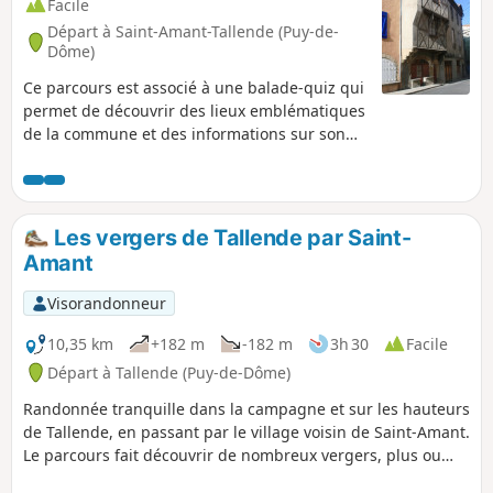
Facile
Départ à Saint-Amant-Tallende (Puy-de-
Dôme)
Ce parcours est associé à une balade-quiz qui
permet de découvrir des lieux emblématiques
de la commune et des informations sur son
histoire et son patrimoine, de façon ludique.
Trouvez l'affiche ''Au fil de nos histoires'' sur le
parvis de l'église et scannez le QR Code pour
démarrer le jeu (gratuit, pas d'inscription, ni
Les vergers de Tallende par Saint-
d'application à télécharger). Vous pouvez
Amant
choisir le parcours "adulte" ou le parcours
"adulte + enfant" (avec en plus des questions
Visorandonneur
à destination des enfants de 6 à 11 ans). La
description ci-dessous fait uniquement
10,35 km
+182 m
-182 m
3h 30
Facile
référence au parcours "adulte".
Départ à Tallende (Puy-de-Dôme)
Randonnée tranquille dans la campagne et sur les hauteurs
de Tallende, en passant par le village voisin de Saint-Amant.
Le parcours fait découvrir de nombreux vergers, plus ou
moins anciens et entretenus, qui sont une spécialité de ce