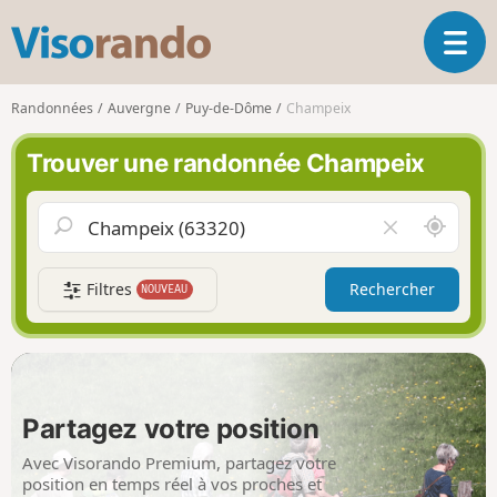
V
O
i
u
s
v
o
Randonnées
Auvergne
Puy-de-Dôme
Champeix
r
r
i
a
Trouver une randonnée Champeix
r
n
l
d
a
o
A
V
n
u
i
a
t
d
v
Filtres
Rechercher
NOUVEAU
o
e
i
u
r
g
r
l
a
d
e
t
e
c
i
m
h
Partagez votre position
o
o
a
n
i
m
Avec Visorando Premium, partagez votre
p
position en temps réel à vos proches et