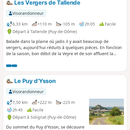
Les Vergers de Tallende
Visorandonneur
6,33 km
+110 m
-105 m
2h 05
Facile
Départ à Tallende (Puy-de-Dôme)
Balade dans la plaine où jadis il y avait beaucoup de
vergers, aujourd'hui réduits à quelques pièces. En fonction
de la saison, bon débit de la Veyre et de son affluent la
Monne. En montant belles vues la plaine environnante.
Le Puy d'Ysson
Visorandonneur
7,50 km
+222 m
-223 m
2h 45
Facile
Départ à Solignat (Puy-de-Dôme)
Du sommet du Puy d'Ysson, se découvre