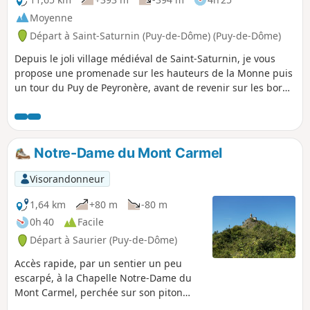
Moyenne
Départ à Saint-Saturnin (Puy-de-Dôme) (Puy-de-Dôme)
Depuis le joli village médiéval de Saint-Saturnin, je vous
propose une promenade sur les hauteurs de la Monne puis
un tour du Puy de Peyronère, avant de revenir sur les bords
de la Monne pour découvrir le vieux village de Saint-Amant.
Notre-Dame du Mont Carmel
Visorandonneur
1,64 km
+80 m
-80 m
0h 40
Facile
Départ à Saurier (Puy-de-Dôme)
Accès rapide, par un sentier un peu
escarpé, à la Chapelle Notre-Dame du
Mont Carmel, perchée sur son piton
rocheux, et qui permet également