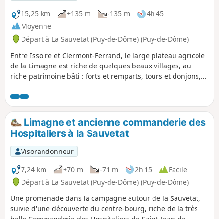
15,25 km
+135 m
-135 m
4h 45
Moyenne
Départ à La Sauvetat (Puy-de-Dôme) (Puy-de-Dôme)
Entre Issoire et Clermont-Ferrand, le large plateau agricole
de la Limagne est riche de quelques beaux villages, au
riche patrimoine bâti : forts et remparts, tours et donjons,
belles maisons vigneronnes, fontaines et lavoirs.
Limagne et ancienne commanderie des
Hospitaliers à la Sauvetat
Visorandonneur
7,24 km
+70 m
-71 m
2h 15
Facile
Départ à La Sauvetat (Puy-de-Dôme) (Puy-de-Dôme)
Une promenade dans la campagne autour de la Sauvetat,
suivie d'une découverte du centre-bourg, riche de la très
belle Commanderie des Hospitaliers de Saint-Jean-de-