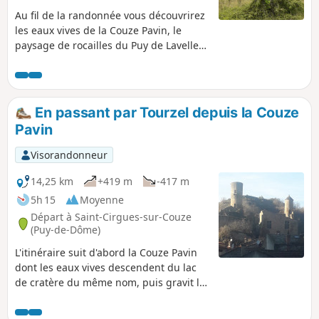
Au fil de la randonnée vous découvrirez
les eaux vives de la Couze Pavin, le
paysage de rocailles du Puy de Lavelle
et sa flore aux couleurs vives, les
magnifiques points de vue sur la vallée
de la Couze sans oublier le village de
Saint-Floret doté d'un riche patrimoine.
En passant par Tourzel depuis la Couze
Pavin
Visorandonneur
14,25 km
+419 m
-417 m
5h 15
Moyenne
Départ à Saint-Cirgues-sur-Couze
(Puy-de-Dôme)
L'itinéraire suit d'abord la Couze Pavin
dont les eaux vives descendent du lac
de cratère du même nom, puis gravit le
plateau vers Chazeras en offrant une
belle vue sur le magnifique village de