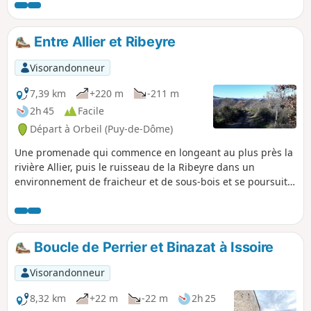
village en frontière de Limagne. Les hauteurs offrent des
vues étendues, et l’itinéraire traverse plusieurs fois deux
belles rivières, la Veyre et la Monne.
Entre Allier et Ribeyre
Visorandonneur
7,39 km
+220 m
-211 m
2h 45
Facile
Départ à Orbeil (Puy-de-Dôme)
Une promenade qui commence en longeant au plus près la
rivière Allier, puis le ruisseau de la Ribeyre dans un
environnement de fraicheur et de sous-bois et se poursuit
par des vues sur les puys et la campagne alentours.
Boucle de Perrier et Binazat à Issoire
Visorandonneur
8,32 km
+22 m
-22 m
2h 25