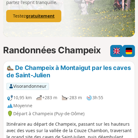
partez l’esprit tranquille.
Testez
gratuitement
Randonnées Champeix
De Champeix à Montaigut par les caves
de Saint-Julien
Visorandonneur
10,95 km
+283 m
-283 m
3h 55
Moyenne
Départ à Champeix (Puy-de-Dôme)
Itinéraire au départ de Champeix, passant sur les hauteurs
avec des vues sur la vallée de la Couze Chambon, traversant
le grand site des caves de Saint-Julien, puis déambulant