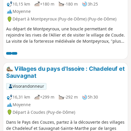
10,15 km
+180 m
-180 m
3h 25
Moyenne
Départ à Montpeyroux (Puy-de-Dôme) (Puy-de-Dôme)
Au départ de Montpeyroux, une boucle permettant de
rejoindre les rives de l'Allier et de visiter le village de Coude.
La visite de la forteresse médiévale de Montpeyroux, "plus
beau village de France" bâti avec la pierre locale dorée,
l'arkose, se fait en fin de parcours. Montée possible au
donjon-musée qui offre un belvédère.
Villages du pays d'Issoire : Chadeleuf et
Sauvagnat
Visorandonneur
16,31 km
+299 m
-292 m
5h 30
Moyenne
Départ à Coudes (Puy-de-Dôme)
Dans le Pays des Couzes, partez à la découverte des villages
de Chadeleuf et Sauvagnat-Sainte-Marthe par de larges