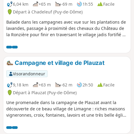
6,04 km
+65 m
-69 m
1h 55
Facile
Départ à Chadeleuf (Puy-de-Dôme)
Balade dans les campagnes avec vue sur les plantations de
lavandes, passage à proximité des chevaux du Château de
la Ronzière pour finir en traversant le village jadis fortifié de
Chadeleuf, prévoir d'y faire un détour jusqu'à l'église.
Campagne et village de Plauzat
Visorandonneur
9,18 km
+63 m
-62 m
2h 50
Facile
Départ à Plauzat (Puy-de-Dôme)
Une promenade dans la campagne de Plauzat avant la
découverte de ce beau village de Limagne : riches maisons
vigneronnes, croix, fontaines, lavoirs et une très belle église
romane.