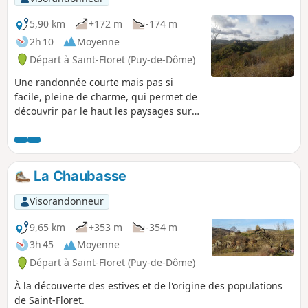
5,90 km
+172 m
-174 m
2h 10
Moyenne
Départ à Saint-Floret (Puy-de-Dôme)
Une randonnée courte mais pas si
facile, pleine de charme, qui permet de
découvrir par le haut les paysages sur
et autour des gorges de la Couze Pavin.
La Chaubasse
Visorandonneur
9,65 km
+353 m
-354 m
3h 45
Moyenne
Départ à Saint-Floret (Puy-de-Dôme)
À la découverte des estives et de l'origine des populations
de Saint-Floret.