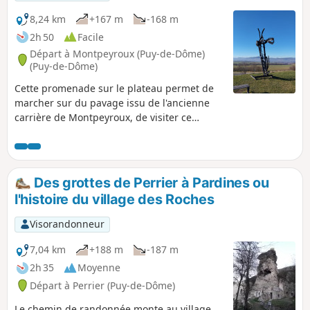
8,24 km
+167 m
-168 m
2h 50
Facile
Départ à Montpeyroux (Puy-de-Dôme)
(Puy-de-Dôme)
Cette promenade sur le plateau permet de
marcher sur du pavage issu de l'ancienne
carrière de Montpeyroux, de visiter ce
magnifique village vigneron et de découvrir,
en sous-bois, les rives de l'Allier.
Des grottes de Perrier à Pardines ou
l'histoire du village des Roches
Visorandonneur
7,04 km
+188 m
-187 m
2h 35
Moyenne
Départ à Perrier (Puy-de-Dôme)
Le chemin de randonnée monte au village