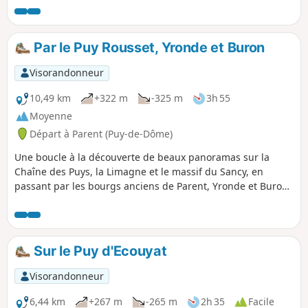
d'accéder à un magnifique panorama à
360°.
Par le Puy Rousset, Yronde et Buron
Visorandonneur
10,49 km
+322 m
-325 m
3h 55
Moyenne
Départ à Parent (Puy-de-Dôme)
Une boucle à la découverte de beaux panoramas sur la
Chaîne des Puys, la Limagne et le massif du Sancy, en
passant par les bourgs anciens de Parent, Yronde et Buron.
À noter : une jolie église à Yronde (ouverte chaque fois que
nous y sommes passé), la motte basaltique de l'ancien
château féodal de Buron appelée Citadelle de Buron, des
fontaines, des lavoirs, un habitat traditionnel.
Sur le Puy d'Ecouyat
Visorandonneur
6,44 km
+267 m
-265 m
2h 35
Facile