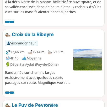
À la découverte de la Monne, belle rivière auvergnate, et de
sa vallée encaissée dans de hauts plateaux rocheux d'où les
vues sur les massifs alentour sont superbes.
Croix de la Ribeyre
Visorandonneur
12,66 km
+214 m
-216 m
4h 15
Moyenne
Départ à Aydat (Puy-de-Dôme)
Randonnée sur chemins larges
exclusivement avec quelques courts
passages sur route. Magnifique vue sur
le massif du Sancy et sur le Puy de
Dôme. Ce chemin n'est pas balisé et un
GPS est vivement recommandé pour ne
pas se perdre.
Le Puy de Peyronère