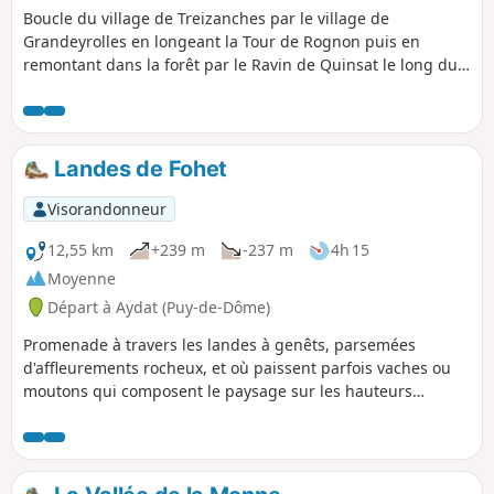
Boucle du village de Treizanches par le village de
Grandeyrolles en longeant la Tour de Rognon puis en
remontant dans la forêt par le Ravin de Quinsat le long du
torrent.
Landes de Fohet
Visorandonneur
12,55 km
+239 m
-237 m
4h 15
Moyenne
Départ à Aydat (Puy-de-Dôme)
Promenade à travers les landes à genêts, parsemées
d'affleurements rocheux, et où paissent parfois vaches ou
moutons qui composent le paysage sur les hauteurs
d'Aydat. De jolies vues sur la Chaîne des Puys et les Monts
Dore. Un passage rafraîchissant en bord de Monne.