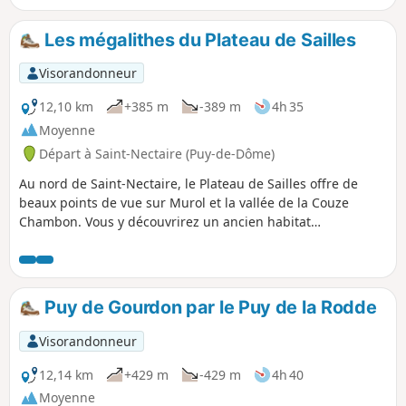
Les mégalithes du Plateau de Sailles
Visorandonneur
12,10 km
+385 m
-389 m
4h 35
Moyenne
Départ à Saint-Nectaire (Puy-de-Dôme)
Au nord de Saint-Nectaire, le Plateau de Sailles offre de
beaux points de vue sur Murol et la vallée de la Couze
Chambon. Vous y découvrirez un ancien habitat
troglodytique ainsi que quelques uns des mégalithes qui
parsèment les alentours du village, connu pour sa très belle
église romane et pour son fromage.
Puy de Gourdon par le Puy de la Rodde
Visorandonneur
12,14 km
+429 m
-429 m
4h 40
Moyenne