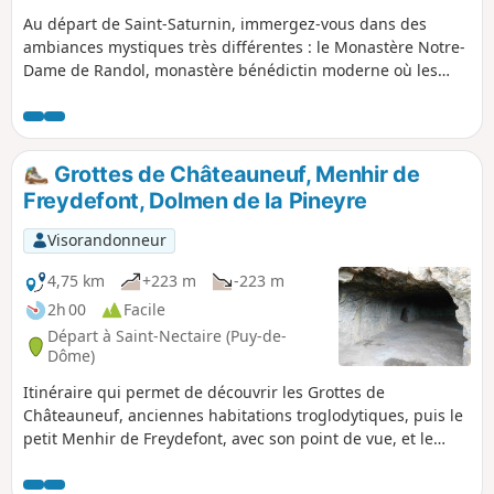
Au départ de Saint-Saturnin, immergez-vous dans des
ambiances mystiques très différentes : le Monastère Notre-
Dame de Randol, monastère bénédictin moderne où les
moines fabriquent du fromage, le site mégalithique de
l'Allée Couverte de la Grotte, et l'incontournable Église
Notre-Dame de Saint-Saturnin, l'une des plus belles églises
romanes d'Auvergne.
Grottes de Châteauneuf, Menhir de
Freydefont, Dolmen de la Pineyre
Visorandonneur
4,75 km
+223 m
-223 m
2h 00
Facile
Départ à Saint-Nectaire (Puy-de-
Dôme)
Itinéraire qui permet de découvrir les Grottes de
Châteauneuf, anciennes habitations troglodytiques, puis le
petit Menhir de Freydefont, avec son point de vue, et le
tumulus du Dolmen de la Pineyre. Le retour s'effectue par
un sentier, sauvage et escarpé, en sous-bois.