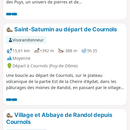
des Puys, un univers de pierres et de
pâturages; quelques villages perdus,
des vaches et toucher à la civilisation
des Arvernes (Gaulois d'auvergne) à
travers des pierres levées et dolmens.
Saint-Saturnin au départ de Cournols
Une magnifique balade en toutes
saisons.
Visorandonneur
15,61 km
+392 m
-388 m
5h 35
Moyenne
Départ à Cournols (Puy-de-Dôme)
Une boucle au départ de Cournols, sur le plateau
volcanique de la partie Est de la Cheire d'Aydat, dans les
pâturages des moines de Randol, en passant par le village
médiéval de Saint-Saturnin, riche de nombreuses maisons
anciennes, d'une belle église romane et d'un très beau
château. Se greffent sur cette boucle deux courts aller-
retour pour découvrir un lavoir à Saint-Saturnin et une allée
Village et Abbaye de Randol depuis
couverte à Cournols.
Cournols