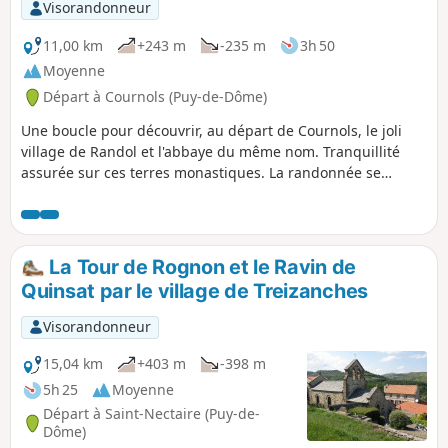
Visorandonneur
11,00 km
+243 m
-235 m
3h 50
Moyenne
Départ à Cournols (Puy-de-Dôme)
Une boucle pour découvrir, au départ de Cournols, le joli
village de Randol et l'abbaye du même nom. Tranquillité
assurée sur ces terres monastiques. La randonnée se
poursuit sur le plateau, parsemé de gros blocs granitiques,
qui offre des vues dégagées sur la vallée de la Monne et,
vers l'Est, sur le Forez. Découvrez ensuite le très beau
Dolmen de la Grotte, puis, en arrivant à Cournols, un beau
La Tour de Rognon et le Ravin de
lavoir restauré et sa fontaine.
Quinsat par le village de Treizanches
Visorandonneur
15,04 km
+403 m
-398 m
5h 25
Moyenne
Départ à Saint-Nectaire (Puy-de-
Dôme)