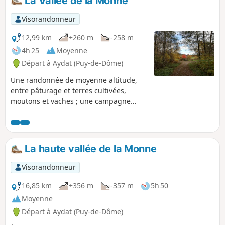
La Vallée de la Monne
Visorandonneur
12,99 km
+260 m
-258 m
4h 25
Moyenne
Départ à Aydat (Puy-de-Dôme)
Une randonnée de moyenne altitude,
entre pâturage et terres cultivées,
moutons et vaches ; une campagne
parsemée, de loin en loin, de pierres
volcaniques. La promenade qui suit le
cours des rivières Monne et Ribeyre et
offre de splendides panoramas sur la
La haute vallée de la Monne
Chaîne des Puys.
Visorandonneur
16,85 km
+356 m
-357 m
5h 50
Moyenne
Départ à Aydat (Puy-de-Dôme)