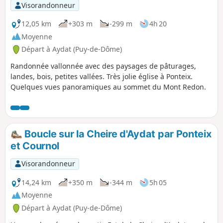
Visorandonneur
12,05 km
+303 m
-299 m
4h 20
Moyenne
Départ à Aydat (Puy-de-Dôme)
Randonnée vallonnée avec des paysages de pâturages,
landes, bois, petites vallées. Très jolie église à Ponteix.
Quelques vues panoramiques au sommet du Mont Redon.
Boucle sur la Cheire d'Aydat par Ponteix
et Cournol
Visorandonneur
14,24 km
+350 m
-344 m
5h 05
Moyenne
Départ à Aydat (Puy-de-Dôme)