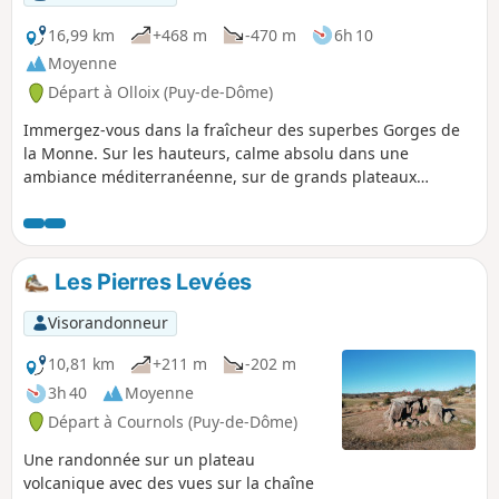
16,99 km
+468 m
-470 m
6h 10
Moyenne
Départ à Olloix (Puy-de-Dôme)
Immergez-vous dans la fraîcheur des superbes Gorges de
la Monne. Sur les hauteurs, calme absolu dans une
ambiance méditerranéenne, sur de grands plateaux
rocheux. Découverte de lieux de cultes d'hier et
d'aujourd'hui : l'Allée Couverte de la Grotte et l'Abbaye de
Notre-Dame de Randol (moderne). Attention, dans les
gorges, sentier étroit et glissant muni, par endroits, d'une
Les Pierres Levées
corde.
Visorandonneur
10,81 km
+211 m
-202 m
3h 40
Moyenne
Départ à Cournols (Puy-de-Dôme)
Une randonnée sur un plateau
volcanique avec des vues sur la chaîne