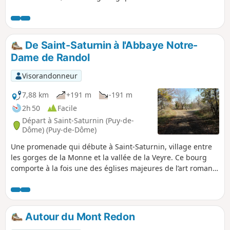
tertiaires de la plaine de Limagne. La vue qui s'offre à vos
yeux met en évidence de la Faille de Limagne avec le
volcanisme associé (présence sur place de tableaux
explicatifs). En mai -juin de nombreuses espèces
De Saint-Saturnin à l'Abbaye Notre-
d'orchidées fleurissent sur ces pelouses sèches. Enfin le
Dame de Randol
sentier en balcon sur les corniches des anciennes terrasses
cultivées au siècle dernier offre de belles vues sur le village
Visorandonneur
médiéval de Saint-Saturnin et son château.
7,88 km
+191 m
-191 m
2h 50
Facile
Départ à Saint-Saturnin (Puy-de-
Dôme) (Puy-de-Dôme)
Une promenade qui débute à Saint-Saturnin, village entre
les gorges de la Monne et la vallée de la Veyre. Ce bourg
comporte à la fois une des églises majeures de l’art roman
d'Auvergne et un château royal. Cette randonnée se
poursuit vers l'Abbaye Notre-Dame de Randol et traverse
des paysages verts et vallonnés.
Autour du Mont Redon