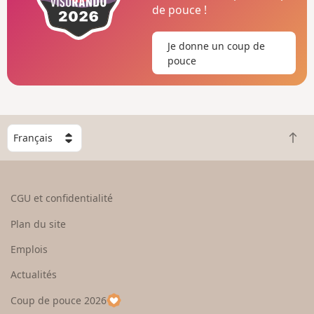
de pouce !
Je donne un coup de
pouce
C
R
h
e
o
t
i
o
s
CGU et confidentialité
u
i
r
s
Plan du site
e
s
n
e
Emplois
h
z
Actualités
a
u
u
n
Coup de pouce 2026
t
p