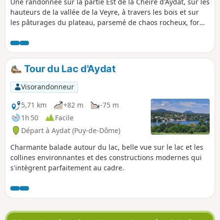
Une randonnée sur la partie Est de la Cheire d'Aydat, sur les
hauteurs de la vallée de la Veyre, à travers les bois et sur
les pâturages du plateau, parsemé de chaos rocheux, formé
par la coulée de lave des puys de la Vache et de Lassolas.
Tour du Lac d'Aydat
Visorandonneur
5,71 km
+82 m
-75 m
1h 50
Facile
Départ à Aydat (Puy-de-Dôme)
Charmante balade autour du lac, belle vue sur le lac et les
collines environnantes et des constructions modernes qui
s'intègrent parfaitement au cadre.