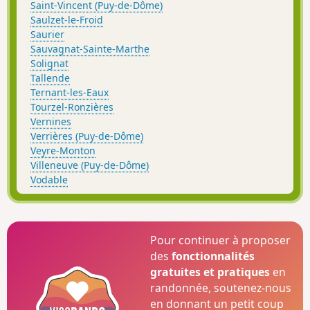
Saint-Vincent (Puy-de-Dôme)
Saulzet-le-Froid
Saurier
Sauvagnat-Sainte-Marthe
Solignat
Tallende
Ternant-les-Eaux
Tourzel-Ronzières
Vernines
Verrières (Puy-de-Dôme)
Veyre-Monton
Villeneuve (Puy-de-Dôme)
Vodable
Pour continuer à proposer
des
fonctionnalités
gratuites et pratiques
en
randonnée, soutenez-nous
en donnant un petit coup