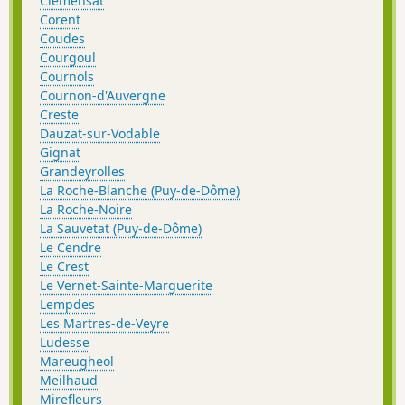
Clémensat
Corent
Coudes
Courgoul
Cournols
Cournon-d'Auvergne
Creste
Dauzat-sur-Vodable
Gignat
Grandeyrolles
La Roche-Blanche (Puy-de-Dôme)
La Roche-Noire
La Sauvetat (Puy-de-Dôme)
Le Cendre
Le Crest
Le Vernet-Sainte-Marguerite
Lempdes
Les Martres-de-Veyre
Ludesse
Mareugheol
Meilhaud
Mirefleurs