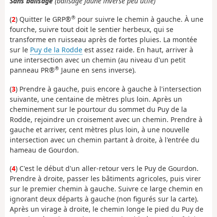
Sans balisage
(balisage Jaune inversé peu utile)
®
(
2
) Quitter le GRP®
pour suivre le chemin à gauche. À une
fourche, suivre tout doit le sentier herbeux, qui se
transforme en ruisseau après de fortes pluies. La montée
sur le
Puy de la Rodde
est assez raide. En haut, arriver à
une intersection avec un chemin (au niveau d'un petit
®
panneau PR®
Jaune en sens inverse).
(
3
) Prendre à gauche, puis encore à gauche à l'intersection
suivante, une centaine de mètres plus loin. Après un
cheminement sur le pourtour du sommet du Puy de la
Rodde, rejoindre un croisement avec un chemin. Prendre à
gauche et arriver, cent mètres plus loin, à une nouvelle
intersection avec un chemin partant à droite, à l'entrée du
hameau de Gourdon.
(
4
) C'est le début d'un aller-retour vers le Puy de Gourdon.
Prendre à droite, passer les bâtiments agricoles, puis virer
sur le premier chemin à gauche. Suivre ce large chemin en
ignorant deux départs à gauche (non figurés sur la carte).
Après un virage à droite, le chemin longe le pied du Puy de