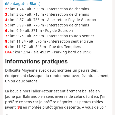
(Montaigut-le-Blanc)
2
: km 1.74 - alt. 539 m - Intersection de chemins
3
: km 3.02 - alt. 715 m - Intersection de chemins
4
: km 4.87 - alt. 735 m - Aller-retour Puy de Gourdon
5
: km 5.99 - alt. 776 m - Intersection de chemins
6
: km 6.9 - alt. 871 m - Puy de Gourdon
7
: km 9.75 - alt. 650 m - Intersection route x sentier
8
: km 11.34 - alt. 576 m - Intersection sentier x rue
9
: km 11.67 - alt. 546 m - Rue des Templiers
D/A
: km 12.14 - alt. 493 m - Parking bord de D996
Informations pratiques
Difficulté Moyenne avec deux montées un peu raides,
équipement classique du randonneur avec, éventuellement,
un ou deux bâtons.
La boucle hors l'aller-retour est entièrement balisée en
Jaune par Balirando en sens inverse de celui décrit ici. J'ai
préféré ce sens car je préfère négocier les pentes raides
(avant (
3
)) en montée plutôt qu'en descente. À vous de voir.