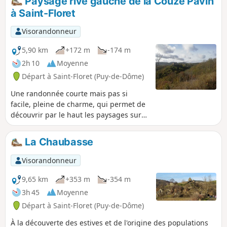
Paysage rive gauche de la Couze Pavin
Saurier.
à Saint-Floret
Visorandonneur
5,90 km
+172 m
-174 m
2h 10
Moyenne
Départ à Saint-Floret (Puy-de-Dôme)
Une randonnée courte mais pas si
facile, pleine de charme, qui permet de
découvrir par le haut les paysages sur
et autour des gorges de la Couze Pavin.
La Chaubasse
Visorandonneur
9,65 km
+353 m
-354 m
3h 45
Moyenne
Départ à Saint-Floret (Puy-de-Dôme)
À la découverte des estives et de l'origine des populations