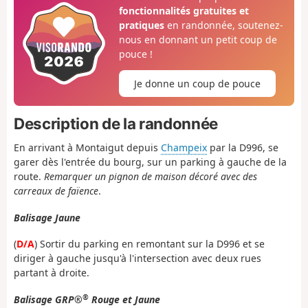
fonctionnalités gratuites et
pratiques
en randonnée, soutenez-
nous en donnant un petit coup de
pouce !
Je donne un coup de pouce
Description de la randonnée
En arrivant à Montaigut depuis
Champeix
par la D996, se
garer dès l'entrée du bourg, sur un parking à gauche de la
route.
Remarquer un pignon de maison décoré avec des
carreaux de faïence
.
Balisage Jaune
(
D/A
) Sortir du parking en remontant sur la D996 et se
diriger à gauche jusqu'à l'intersection avec deux rues
partant à droite.
®
Balisage GRP®
Rouge et Jaune