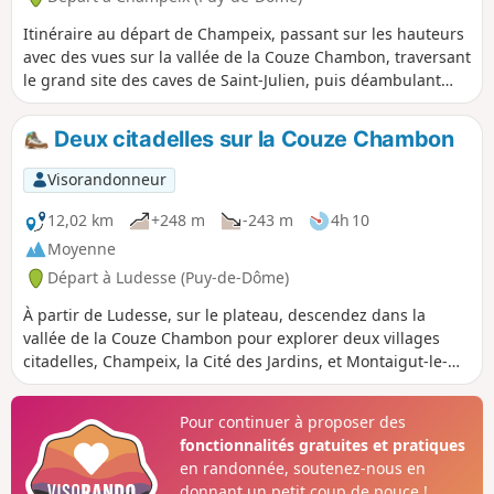
Itinéraire au départ de Champeix, passant sur les hauteurs
avec des vues sur la vallée de la Couze Chambon, traversant
le grand site des caves de Saint-Julien, puis déambulant
dans le joli village de Montaigut-le-Blanc, avant de suivre la
Couze pour revenir vers Champeix, dont on visite le vieux
Deux citadelles sur la Couze Chambon
quartier du Marchidial et ses jardins.
Visorandonneur
12,02 km
+248 m
-243 m
4h 10
Moyenne
Départ à Ludesse (Puy-de-Dôme)
À partir de Ludesse, sur le plateau, descendez dans la
vallée de la Couze Chambon pour explorer deux villages
citadelles, Champeix, la Cité des Jardins, et Montaigut-le-
Blanc, la Cité des Chats (appellation personnelle).
Pour continuer à proposer des
fonctionnalités gratuites et pratiques
en randonnée, soutenez-nous en
donnant un petit coup de pouce !