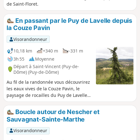
de Saint-Floret.
En passant par le Puy de Lavelle depuis
la Couze Pavin
Visorandonneur
10,18 km
+340 m
-331 m
3h 55
Moyenne
Départ à Saint-Vincent (Puy-de-
Dôme) (Puy-de-Dôme)
Au fil de la randonnée vous découvrirez
les eaux vives de la Couze Pavin, le
paysage de rocailles du Puy de Lavelle
et sa flore aux couleurs vives, les
magnifiques points de vue sur la vallée
Boucle autour de Nescher et
de la Couze sans oublier le village de
Sauvagnat-Sainte-Marthe
Saint-Floret doté d'un riche patrimoine.
Visorandonneur