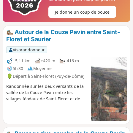
Je donne un coup de pouce
Autour de la Couze Pavin entre Saint-
Floret et Saurier
Visorandonneur
15,11 km
+420 m
-416 m
5h 30
Moyenne
Départ à Saint-Floret (Puy-de-Dôme)
Randonnée sur les deux versants de la
vallée de la Couze Pavin entre les
villages féodaux de Saint-Floret et de
Saurier. Avec pour chacun des ponts
médievaux remarquables et aussi avec
les sites hautement historiques du
château de Saint-Floret, de l'église du
Chastel, de la Maison du Louvetier de