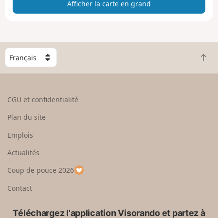
Afficher la carte en grand
t
e
e
n
g
C
r
R
h
a
e
o
n
t
i
d
o
s
CGU et confidentialité
u
i
r
s
Plan du site
e
s
n
e
Emplois
h
z
Actualités
a
u
u
n
Coup de pouce 2026
t
p
a
Contact
y
s
Téléchargez l'application Visorando et partez à