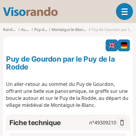
V
O
i
u
s
v
o
Randonnées
Auvergne
Puy-de-Dôme
Montaigut-le-Blanc (Puy-de-Dôme)
Puy de Gourdon par le Puy de la Rodde
r
r
i
a
r
n
l
d
Puy de Gourdon par le Puy de la
a
o
n
Rodde
a
v
Un aller-retour au sommet du Puy de Gourdon,
i
offrant une belle vue panoramique, se greffe sur une
g
a
boucle autour et sur le Puy de la Rodde, au départ du
t
village médiéval de Montaigut-le-Blanc.
i
o
Fiche technique
n°
49309210
n