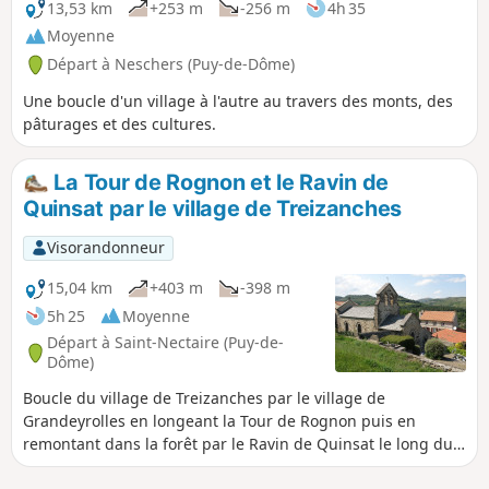
13,53 km
+253 m
-256 m
4h 35
Moyenne
Départ à Neschers (Puy-de-Dôme)
Une boucle d'un village à l'autre au travers des monts, des
pâturages et des cultures.
La Tour de Rognon et le Ravin de
Quinsat par le village de Treizanches
Visorandonneur
15,04 km
+403 m
-398 m
5h 25
Moyenne
Départ à Saint-Nectaire (Puy-de-
Dôme)
Boucle du village de Treizanches par le village de
Grandeyrolles en longeant la Tour de Rognon puis en
remontant dans la forêt par le Ravin de Quinsat le long du
torrent.