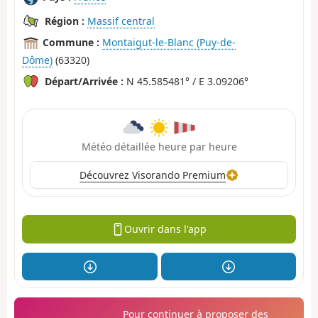
Région :
Massif central
Commune :
Montaigut-le-Blanc (Puy-de-
Dôme)
(63320)
Départ/Arrivée :
N 45.585481° / E 3.09206°
Météo détaillée heure par heure
Découvrez Visorando Premium
Ouvrir dans l'app
Pour continuer à proposer des