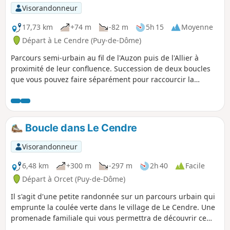
Visorandonneur
17,73 km
+74 m
-82 m
5h 15
Moyenne
Départ à Le Cendre (Puy-de-Dôme)
Parcours semi-urbain au fil de l'Auzon puis de l'Allier à
proximité de leur confluence. Succession de deux boucles
que vous pouvez faire séparément pour raccourcir la
promenade.
Boucle dans Le Cendre
Visorandonneur
6,48 km
+300 m
-297 m
2h 40
Facile
Départ à Orcet (Puy-de-Dôme)
Il s'agit d'une petite randonnée sur un parcours urbain qui
emprunte la coulée verte dans le village de Le Cendre. Une
promenade familiale qui vous permettra de découvrir ce
petit village accueillant et convivial.