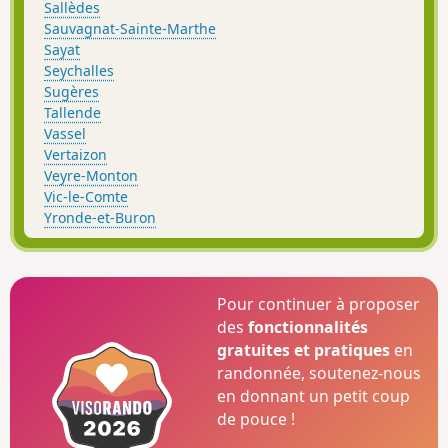
Sallèdes
Sauvagnat-Sainte-Marthe
Sayat
Seychalles
Sugères
Tallende
Vassel
Vertaizon
Veyre-Monton
Vic-le-Comte
Yronde-et-Buron
Pour continuer à proposer
des
fonctionnalités
gratuites et pratiques
en
randonnée, soutenez-nous
en donnant un petit coup
de pouce !