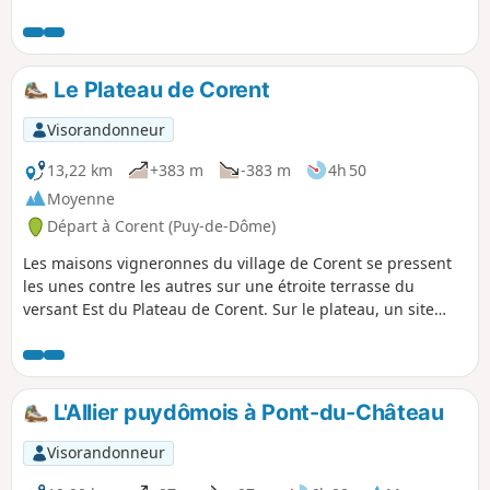
un beau point de vue sur la campagne environnante.
Le Plateau de Corent
Visorandonneur
13,22 km
+383 m
-383 m
4h 50
Moyenne
Départ à Corent (Puy-de-Dôme)
Les maisons vigneronnes du village de Corent se pressent
les unes contre les autres sur une étroite terrasse du
versant Est du Plateau de Corent. Sur le plateau, un site
archéologique met en valeur les vestiges d'une importante
agglomération gauloise puis romaine. Sur les versants du
plateau sont cultivées les parcelles de vignes de l'AOP Côtes
d'Auvergne Corent. Vous pouvez y apercevoir des chamois.
L'Allier puydômois à Pont-du-Château
En bas du plateau, les rives de l'Allier sont riches de sources
gazeuses.
Visorandonneur