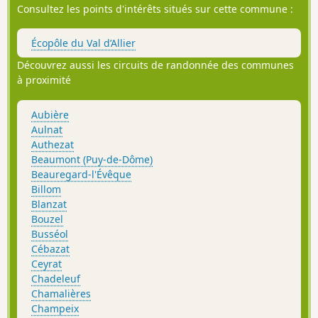
Consultez les points d'intérêts situés sur cette commune :
Écopôle du Val d’Allier
Découvrez aussi les circuits de randonnée des communes
à proximité
Aubière
Aulnat
Authezat
Beaumont (Puy-de-Dôme)
Beauregard-l'Évêque
Billom
Blanzat
Bouzel
Busséol
Cébazat
Ceyrat
Chadeleuf
Chamalières
Champeix