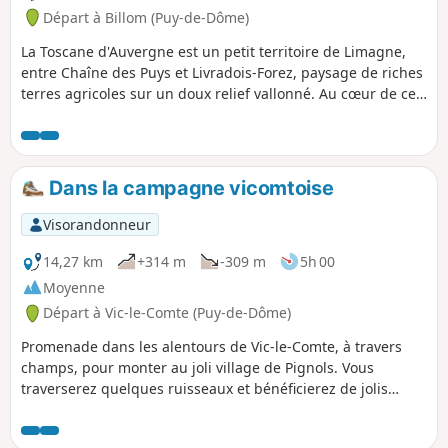
Départ à Billom (Puy-de-Dôme)
La Toscane d'Auvergne est un petit territoire de Limagne,
entre Chaîne des Puys et Livradois-Forez, paysage de riches
terres agricoles sur un doux relief vallonné. Au cœur de ce
territoire, Billom a conservé un superbe centre médiéval,
propice à une déambulation contemplative. La randonnée
se termine par une visite (facultative car payante) des
Jardins de la Croze.
Dans la campagne vicomtoise
Visorandonneur
14,27 km
+314 m
-309 m
5h 00
Moyenne
Départ à Vic-le-Comte (Puy-de-Dôme)
Promenade dans les alentours de Vic-le-Comte, à travers
champs, pour monter au joli village de Pignols. Vous
traverserez quelques ruisseaux et bénéficierez de jolis
points de vue sur la Chaîne des Puys. De retour à Vic, une
visite du vieux bourg s'impose.