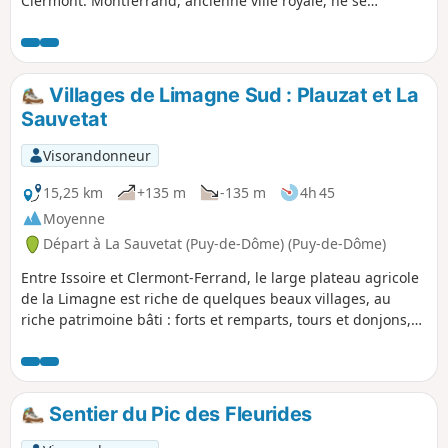
Clermont. Montferrand, ancienne ville royale, ne se
remettra jamais de cette décision politique. Éloigné du
centre ville de Clermont-Ferrand, le désormais quartier de
Montferrand, riche d'un patrimoine bâti exceptionnel,
mérite un détour, d'autant plus qu'il est facilement
Villages de Limagne Sud : Plauzat et La
accessible par le tram.
Sauvetat
Visorandonneur
15,25 km
+135 m
-135 m
4h 45
Moyenne
Départ à La Sauvetat (Puy-de-Dôme) (Puy-de-Dôme)
Entre Issoire et Clermont-Ferrand, le large plateau agricole
de la Limagne est riche de quelques beaux villages, au
riche patrimoine bâti : forts et remparts, tours et donjons,
belles maisons vigneronnes, fontaines et lavoirs.
Sentier du Pic des Fleurides