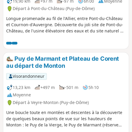
19,90 km
+97 m
-97 m
6h 00
Moyenne
Départ à Pont-du-Château (Puy-de-Dôme)
Longue promenade au fil de l'Allier, entre Pont-du-Château
et Cournon-d'Auvergne. Découverte du joli site de Pont-du-
Château, de l'usine élévatoire des eaux et du site naturel de
Malmouche.
Puy de Marmant et Plateau de Corent
au départ de Monton
Visorandonneur
13,23 km
+497 m
-501 m
5h 10
Moyenne
Départ à Veyre-Monton (Puy-de-Dôme)
Une boucle toute en montées et descentes à la découverte
de quelques beaux points de vue sur les hauteurs de
Monton : le Puy de la Vierge, le Puy de Marmant (réserve
naturelle) et le Plateau de Corent (site archéologique), et