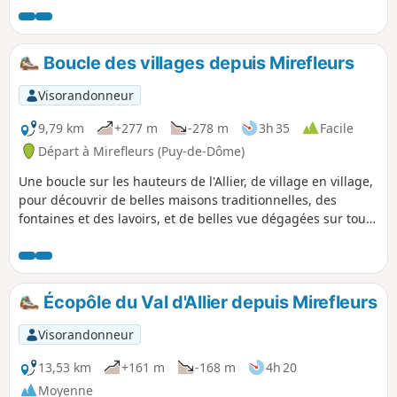
Boucle des villages depuis Mirefleurs
Visorandonneur
9,79 km
+277 m
-278 m
3h 35
Facile
Départ à Mirefleurs (Puy-de-Dôme)
Une boucle sur les hauteurs de l'Allier, de village en village,
pour découvrir de belles maisons traditionnelles, des
fontaines et des lavoirs, et de belles vue dégagées sur tout
le parcours, sur la Limagne environnante, l'Allier et les
étangs des anciennes gravières, et plus loin la Chaîne des
Puys et le massif du Sancy.
Écopôle du Val d'Allier depuis Mirefleurs
Visorandonneur
13,53 km
+161 m
-168 m
4h 20
Moyenne