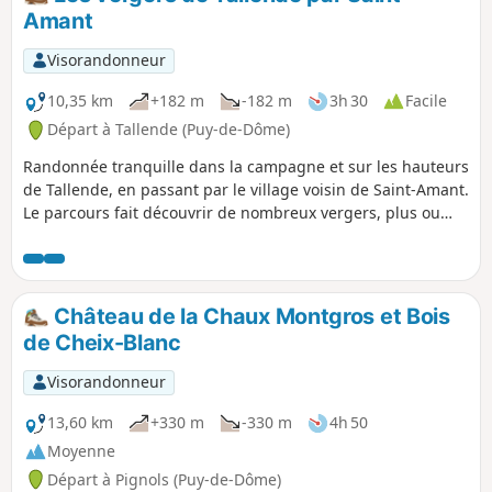
Amant
Visorandonneur
10,35 km
+182 m
-182 m
3h 30
Facile
Départ à Tallende (Puy-de-Dôme)
Randonnée tranquille dans la campagne et sur les hauteurs
de Tallende, en passant par le village voisin de Saint-Amant.
Le parcours fait découvrir de nombreux vergers, plus ou
moins anciens et entretenus, qui sont une spécialité de ce
village en frontière de Limagne. Les hauteurs offrent des
vues étendues, et l’itinéraire traverse plusieurs fois deux
belles rivières, la Veyre et la Monne.
Château de la Chaux Montgros et Bois
de Cheix-Blanc
Visorandonneur
13,60 km
+330 m
-330 m
4h 50
Moyenne
Départ à Pignols (Puy-de-Dôme)