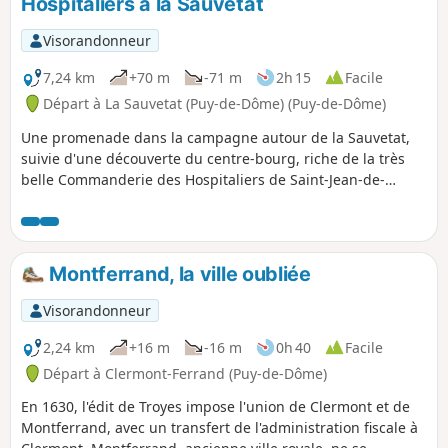
Hospitaliers à la Sauvetat
Visorandonneur
7,24 km
+70 m
-71 m
2h 15
Facile
Départ à La Sauvetat (Puy-de-Dôme) (Puy-de-Dôme)
Une promenade dans la campagne autour de la Sauvetat,
suivie d'une découverte du centre-bourg, riche de la très
belle Commanderie des Hospitaliers de Saint-Jean-de-
Jérusalem.
Montferrand, la ville oubliée
Visorandonneur
2,24 km
+16 m
-16 m
0h 40
Facile
Départ à Clermont-Ferrand (Puy-de-Dôme)
En 1630, l'édit de Troyes impose l'union de Clermont et de
Montferrand, avec un transfert de l'administration fiscale à