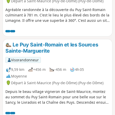
Départ à Saint-Maurice (Puy-de-Dôme) (Puy-de-Dôme)
Agréable randonnée à la découverte du Puy Saint-Romain
culminant à 781 m. C'est le lieu le plus élevé des bords de la
Limagne. Il offre une vue superbe à 360°. C'est aussi un site
historique célèbre, avec jadis un prieuré et une chapelle
entourés d'un champ de sépultures mérovingiennes.
Le Puy Saint-Romain et les Sources
Sainte-Marguerite
Visorandonneur
9,59 km
+456 m
-456 m
4h 05
Moyenne
Départ à Saint-Maurice (Puy-de-Dôme) (Puy-de-Dôme)
Depuis le beau village vigneron de Saint-Maurice, montez
au sommet du Puy Saint-Romain pour une belle vue sur le
Sancy, le Livradois et la Chaîne des Puys. Descendez ensuite
sur les rives de l'Allier pour découvrir les sources d'un
ancien parc thermal.Application Visorando utile à certains