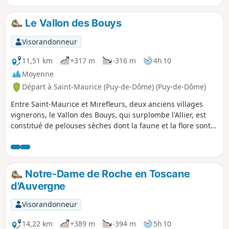
endroits
Le Vallon des Bouys
Visorandonneur
11,51 km
+317 m
-316 m
4h 10
Moyenne
Départ à Saint-Maurice (Puy-de-Dôme) (Puy-de-Dôme)
Entre Saint-Maurice et Mirefleurs, deux anciens villages
vignerons, le Vallon des Bouys, qui surplombe l'Allier, est
constitué de pelouses sèches dont la faune et la flore sont
protégées. En contrebas du vallon, d'anciens fours à chaux
témoignent de l'exploitation locale du calcaire. Sur le site de
l'ancienne station thermale Sainte-Marguerite, un geyser
attend votre passage pour, peut-être, se réveiller.
Notre-Dame de Roche en Toscane
d'Auvergne
Visorandonneur
14,22 km
+389 m
-394 m
5h 10