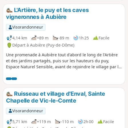
L'Artière, le puy et les caves
vigneronnes à Aubière
Visorandonneur
4,14 km
+89 m
-89 m
1h 25
Facile
Départ à Aubière (Puy-de-Dôme)
Une promenade à Aubière tout d'abord le long de l'Artière
et des jardins partagés, puis sur les hauteurs du puy,
Espace Naturel Sensible, avant de rejoindre le village par le
site des grandes caves vigneronnes.
Ruisseau et village d'Enval, Sainte
Chapelle de Vic-le-Comte
Visorandonneur
5,71 km
+119 m
-110 m
2h 00
Facile