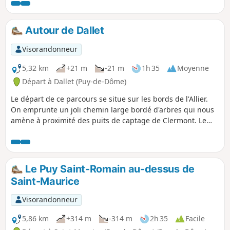
Autour de Dallet
Visorandonneur
5,32 km
+21 m
-21 m
1h 35
Moyenne
Départ à Dallet (Puy-de-Dôme)
Le départ de ce parcours se situe sur les bords de l'Allier.
On emprunte un joli chemin large bordé d'arbres qui nous
amène à proximité des puits de captage de Clermont. Le
retour s'effectue sur un sentier herbeux depuis lequel on
voit les villages de Mezel et Dallet à droite et Cournon à
gauche.
Le Puy Saint-Romain au-dessus de
Saint-Maurice
Visorandonneur
5,86 km
+314 m
-314 m
2h 35
Facile