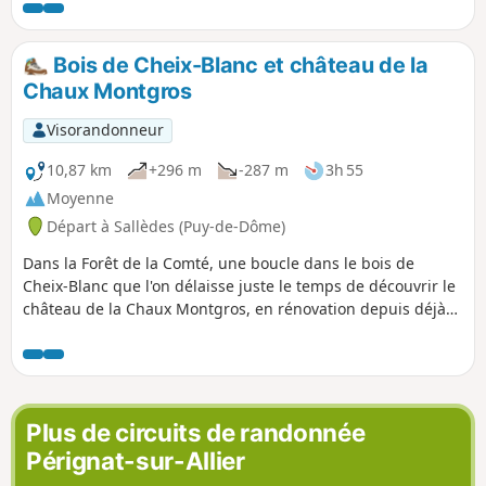
Bois de Cheix-Blanc et château de la
Chaux Montgros
Visorandonneur
10,87 km
+296 m
-287 m
3h 55
Moyenne
Départ à Sallèdes (Puy-de-Dôme)
Dans la Forêt de la Comté, une boucle dans le bois de
Cheix-Blanc que l'on délaisse juste le temps de découvrir le
château de la Chaux Montgros, en rénovation depuis déjà
quelque temps. On en profite pour profiter des vues plus
dégagées sur la campagne comtoise, la plaine de la
Limagne et, au loin, la Chaîne des Puys.
Plus de circuits de randonnée
Pérignat-sur-Allier