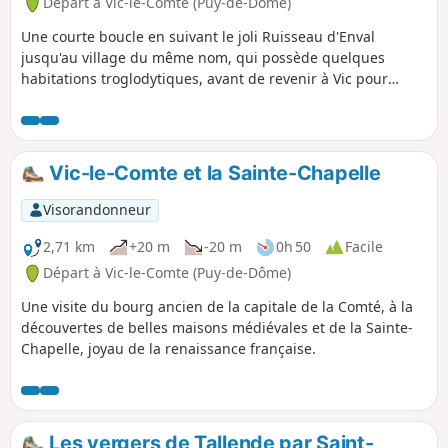
Départ à Vic-le-Comte (Puy-de-Dôme)
Une courte boucle en suivant le joli Ruisseau d'Enval
jusqu'au village du même nom, qui possède quelques
habitations troglodytiques, avant de revenir à Vic pour
découvrir le centre ancien et la Sainte Chapelle.
Vic-le-Comte et la Sainte-Chapelle
Visorandonneur
2,71 km
+20 m
-20 m
0h 50
Facile
Départ à Vic-le-Comte (Puy-de-Dôme)
Une visite du bourg ancien de la capitale de la Comté, à la
découvertes de belles maisons médiévales et de la Sainte-
Chapelle, joyau de la renaissance française.
Les vergers de Tallende par Saint-