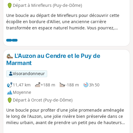
Départ à Mirefleurs (Puy-de-Dôme)
Une boucle au départ de Mirefleurs pour découvrir cette
écopôle en bordure d'Allier, une ancienne carrière
transformée en espace naturel humide. Vous pourrez,
grâce à des observatoires aménagés, y observer nombre
d'oiseaux si vous pensez à emmener des jumelles. Des vues
dégagées sur la Chaîne des Puys en première partie de
randonnée. Mirefleurs est un agréable village avec de
L'Auzon au Cendre et le Puy de
nombreuses maisons anciennes. Beaucoup de pruniers et
Marmant
de noyers sur le parcours.
Visorandonneur
11,47 km
+188 m
-188 m
3h 50
Moyenne
Départ à Orcet (Puy-de-Dôme)
Une boucle pour profiter d'une jolie promenade aménagée
le long de l'Auzon, une jolie rivière bien préservée dans ce
milieu urbain, avant de prendre un petit peu de hauteurs
sur les puys de la Chèvre et de Marmant.