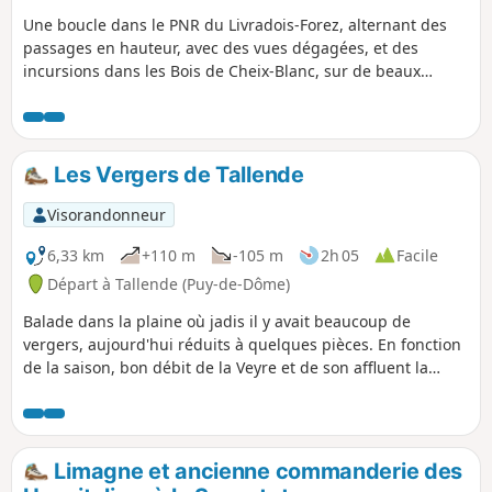
Une boucle dans le PNR du Livradois-Forez, alternant des
passages en hauteur, avec des vues dégagées, et des
incursions dans les Bois de Cheix-Blanc, sur de beaux
sentiers et chemins. Quelques portions sur des petites
routes tranquilles. Visite du joli village de Pignols, puis
passage près du Château de la Chaux Montgros. En fin
d'itinéraire, une petite visite d'une zone humide et de son
Les Vergers de Tallende
sentier d'interprétation, site aménagé pour l'Espace Naturel
Sensible de la Forêt de la Comté.
Visorandonneur
6,33 km
+110 m
-105 m
2h 05
Facile
Départ à Tallende (Puy-de-Dôme)
Balade dans la plaine où jadis il y avait beaucoup de
vergers, aujourd'hui réduits à quelques pièces. En fonction
de la saison, bon débit de la Veyre et de son affluent la
Monne. En montant belles vues la plaine environnante.
Limagne et ancienne commanderie des