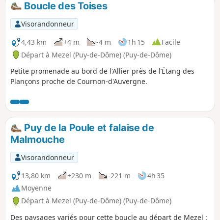
Boucle des Toises
p
Visorandonneur
4,43 km
+4 m
-4 m
1h 15
Facile
Départ à Mezel (Puy-de-Dôme) (Puy-de-Dôme)
Petite promenade au bord de l'Allier près de l’Étang des
Plançons proche de Cournon-d'Auvergne.
Puy de la Poule et falaise de
Malmouche
Visorandonneur
13,80 km
+230 m
-221 m
4h 35
Moyenne
Départ à Mezel (Puy-de-Dôme) (Puy-de-Dôme)
Des paysages variés pour cette boucle au départ de Mezel :