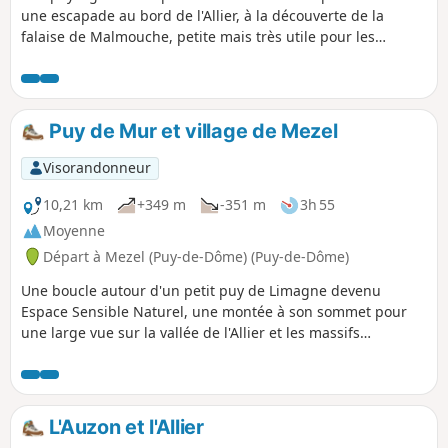
une escapade au bord de l'Allier, à la découverte de la
falaise de Malmouche, petite mais très utile pour les
hirondelles, une déambulation sur le Puy de la Poules, petit
lui aussi mais offrant des vues dégagées sur la Limagne et
la Chaîne des Puys, une visite du bourg de Mezel à la
rencontre de toute une faune sculptée dans la pierre.
Puy de Mur et village de Mezel
Visorandonneur
10,21 km
+349 m
-351 m
3h 55
Moyenne
Départ à Mezel (Puy-de-Dôme) (Puy-de-Dôme)
Une boucle autour d'un petit puy de Limagne devenu
Espace Sensible Naturel, une montée à son sommet pour
une large vue sur la vallée de l'Allier et les massifs
alentours, puis une visite de l'ancien village vigneron de
Mezel.
L'Auzon et l'Allier