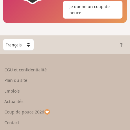
Je donne un coup de
pouce
C
R
h
e
o
t
i
o
s
CGU et confidentialité
u
i
r
s
Plan du site
e
s
n
e
Emplois
h
z
Actualités
a
u
u
n
Coup de pouce 2026
t
p
a
Contact
y