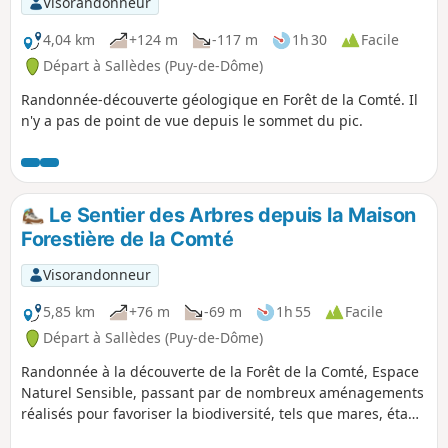
Visorandonneur
4,04 km
+124 m
-117 m
1h 30
Facile
Départ à Sallèdes (Puy-de-Dôme)
Randonnée-découverte géologique en Forêt de la Comté. Il
n'y a pas de point de vue depuis le sommet du pic.
Le Sentier des Arbres depuis la Maison
Forestière de la Comté
Visorandonneur
5,85 km
+76 m
-69 m
1h 55
Facile
Départ à Sallèdes (Puy-de-Dôme)
Randonnée à la découverte de la Forêt de la Comté, Espace
Naturel Sensible, passant par de nombreux aménagements
réalisés pour favoriser la biodiversité, tels que mares, étang
et de nombreuses zones de plantation de jeunes arbres.