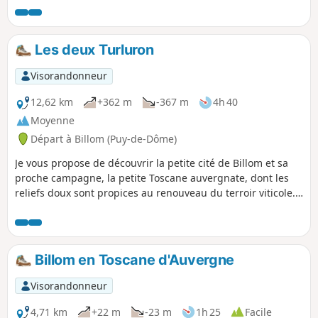
aussi pour profiter, en fond de vallée, des bords de la Veyre.
Les deux Turluron
Visorandonneur
12,62 km
+362 m
-367 m
4h 40
Moyenne
Départ à Billom (Puy-de-Dôme)
Je vous propose de découvrir la petite cité de Billom et sa
proche campagne, la petite Toscane auvergnate, dont les
reliefs doux sont propices au renouveau du terroir viticole.
Le bourg médiéval de Billom, traversé par l'Angaud, est
riche de venelles pavées bordées de maisons à pans de
bois.
Billom en Toscane d'Auvergne
Visorandonneur
4,71 km
+22 m
-23 m
1h 25
Facile