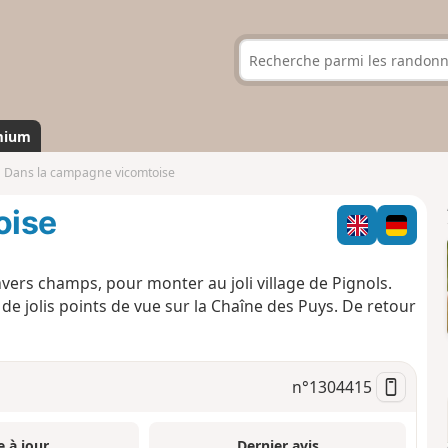
mium
Dans la campagne vicomtoise
oise
vers champs, pour monter au joli village de Pignols.
de jolis points de vue sur la Chaîne des Puys. De retour
n°
1304415
e à jour
Dernier avis