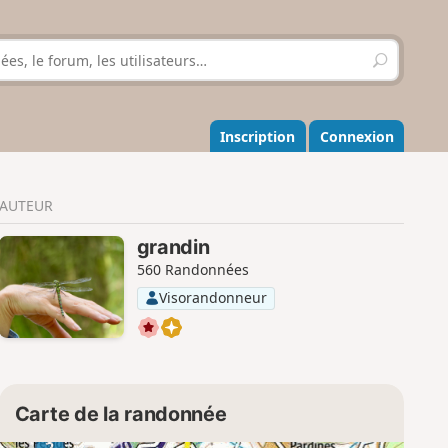
R
e
c
h
e
Inscription
Connexion
r
c
h
AUTEUR
e
r
grandin
560 Randonnées
Visorandonneur
Carte de la randonnée