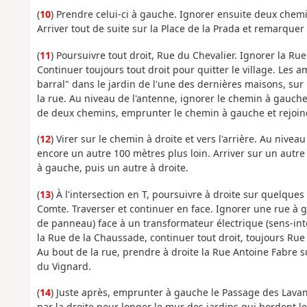
(
10
) Prendre celui-ci à gauche. Ignorer ensuite deux chem
Arriver tout de suite sur la Place de la Prada et remarquer 
(
11
) Poursuivre tout droit, Rue du Chevalier. Ignorer la Rue
Continuer toujours tout droit pour quitter le village. Le
barral" dans le jardin de l'une des dernières maisons, sur
la rue. Au niveau de l'antenne, ignorer le chemin à gauche
de deux chemins, emprunter le chemin à gauche et rejoindr
(
12
) Virer sur le chemin à droite et vers l'arrière. Au nive
encore un autre 100 mètres plus loin. Arriver sur un autre
à gauche, puis un autre à droite.
(
13
) À l'intersection en T, poursuivre à droite sur quelque
Comte. Traverser et continuer en face. Ignorer une rue à g
de panneau) face à un transformateur électrique (sens-inte
la Rue de la Chaussade, continuer tout droit, toujours Rue 
Au bout de la rue, prendre à droite la Rue Antoine Fabre 
du Vignard.
(
14
) Juste après, emprunter à gauche le Passage des Lava
par la droite pour longer le mur des jardins qui bordent l