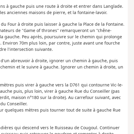
ins à gauche puis une route à droite et entrer dans Langlade.
les anciennes maisons de pierre, et la fontaine-lavoir.
 du Four à droite puis laisser à gauche la Place de la Fontaine.
s amateurs de "Game of thrones" remarqueront un "chêne-
 la gauche. Peu après, poursuivre sur le chemin qui prolonge
. Environ 70m plus loin, par contre, juste avant une fourche
e l'intersection suivante.
au d'un abreuvoir à droite, ignorer un chemin à gauche, puis
 chemin et le suivre à gauche. Ignorer un chemin à droite, un
s mètres puis virer à gauche vers la D761 qui contourne Vic-le-
auche puis, plus loin, virer à gauche Rue du Conseiller (pas
rdit, maison n°180 sur la droite). Au carrefour suivant, avec
du Conseiller.
sur quelques mètres puis tourner tout de suite à gauche Rue
ndières qui descend vers le Ruisseau de Cougoul. Continuer
e ruisseau puis retrouver le goudron et remonter à droite