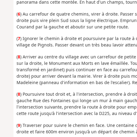
panorama dans cette montée. En haut d'un champs, tourne
(
6
) Au carrefour de quatre chemins, virer à droite. Passer s
droite puis vire plein Sud sous la ligne électrique. Empr
Courand par la gauche et aboutir sur une petite route.
(
7
) Ignorer le chemin à droite et poursuivre par la route à 
village de Pignols. Passer devant un très beau lavoir atten
(
8
) Arriver au centre du village avec un carrefour de petit
sur la droite, le Monument aux Morts en lave émaillée. Tou
transformé en jardinet) puis continuer en face au carrefo
droite) pour arriver devant la mairie. Virer à droite puis mo
Madeleine (panneau d'information en bas de l'escalier). Re
(
8
) Poursuivre tout droit et, à l'intersection, prendre à droi
gauche Rue des Fontaines qui longe un mur à main gauche. 
l'intersection suivante, prendre la route à droite pour emp
cette route jusqu'à l'intersection avec la D225, au niveau d
(
9
) Traverser pour suivre le chemin en face. Une centaine 
droite et faire 600m environ jusqu'à un départ de chemin 