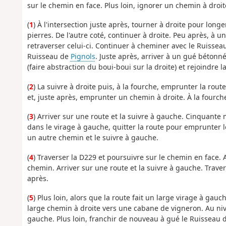
sur le chemin en face. Plus loin, ignorer un chemin à droit
(
1
) À l'intersection juste après, tourner à droite pour longe
pierres. De l'autre coté, continuer à droite. Peu après, à u
retraverser celui-ci. Continuer à cheminer avec le Ruisseau
Ruisseau de
Pignols
. Juste après, arriver à un gué bétonné
(faire abstraction du boui-boui sur la droite) et rejoindre l
(
2
) La suivre à droite puis, à la fourche, emprunter la ro
et, juste après, emprunter un chemin à droite. À la fourche
(
3
) Arriver sur une route et la suivre à gauche. Cinquante mè
dans le virage à gauche, quitter la route pour emprunter l
un autre chemin et le suivre à gauche.
(
4
) Traverser la D229 et poursuivre sur le chemin en face.
chemin. Arriver sur une route et la suivre à gauche. Traver
après.
(
5
) Plus loin, alors que la route fait un large virage à ga
large chemin à droite vers une cabane de vigneron. Au niv
gauche. Plus loin, franchir de nouveau à gué le Ruisseau 