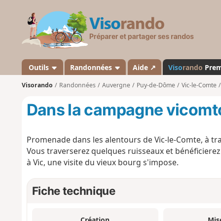
V
i
s
o
r
a
Outils
Randonnées
Aide ↗
Viso
rando
Pre
n
Visorando
Randonnées
Auvergne
Puy-de-Dôme
Vic-le-Comte
d
o
Dans la campagne vicomt
Promenade dans les alentours de Vic-le-Comte, à tra
Vous traverserez quelques ruisseaux et bénéficierez 
à Vic, une visite du vieux bourg s'impose.
Fiche technique
Création
Mis