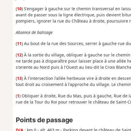
(
10
) S'engager à gauche sur le chemin transversal en laiss
avant de passer sous la ligne électrique, puis devient bit
pompiers, ignorer la rue du Château à droite, poursuivre 
Absence de balisage
(
11
) Au bout de la rue des Sources, serrer à gauche rue du
(
12
) À la sortie du village, obliquer à gauche sur le chem
ne tarde pas à disparaître pour laisser place à une allée 
s'oriente au Nord puis à l'Ouest au lieu-dit la Croix Blanch
(
13
) À l'intersection l'allée herbeuse vire à droite en desc
tout droit au croisement à l'approche du village. Le chemi
(
1
) Obliquer à droite, Rue du Mas, puis à gauche, Rue de
rue de la Tour du Roi pour retrouver le château de Saint-C
Points de passage
D/A
: km 0 - alt. 463 m - Parking devant le château de Sain