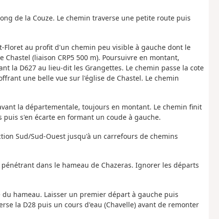
 long de la Couze. Le chemin traverse une petite route puis
t-Floret au profit d'un chemin peu visible à gauche dont le
 de Chastel (liaison CRP5 500 m). Poursuivre en montant,
sant la D627 au lieu-dit les Grangettes. Le chemin passe la cote
frant une belle vue sur l'église de Chastel. Le chemin
 avant la départementale, toujours en montant. Le chemin finit
s puis s'en écarte en formant un coude à gauche.
ection Sud/Sud-Ouest jusqu'à un carrefours de chemins
n pénétrant dans le hameau de Chazeras. Ignorer les départs
ie du hameau. Laisser un premier départ à gauche puis
verse la D28 puis un cours d'eau (Chavelle) avant de remonter