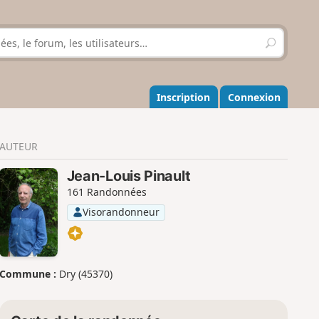
R
e
c
h
e
Inscription
Connexion
r
c
h
AUTEUR
e
r
Jean-Louis Pinault
161 Randonnées
Visorandonneur
Commune :
Dry (45370)