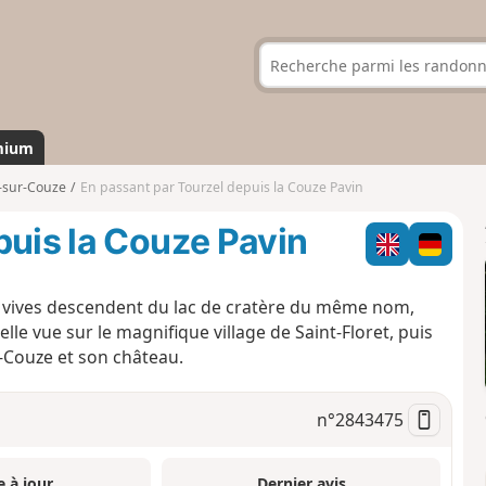
mium
-sur-Couze
En passant par Tourzel depuis la Couze Pavin
puis la Couze Pavin
aux vives descendent du lac de cratère du même nom,
lle vue sur le magnifique village de Saint-Floret, puis
-Couze et son château.
n°
2843475
e à jour
Dernier avis