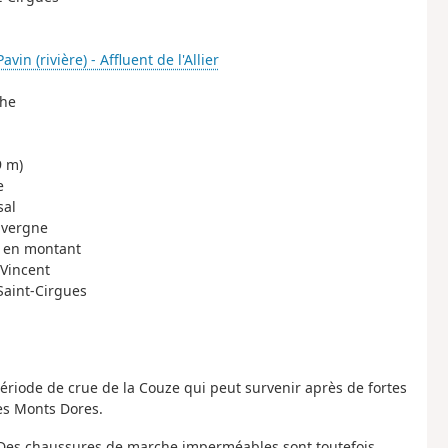
vin (rivière) - Affluent de l'Allier
che
9 m)
e
sal
uvergne
s en montant
-Vincent
Saint-Cirgues
ériode de crue de la Couze qui peut survenir après de fortes
des Monts Dores.
Des chaussures de marche imperméables sont toutefois