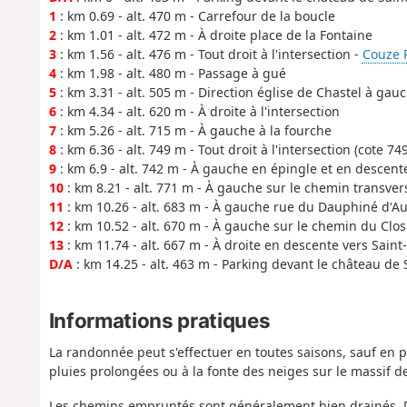
1
: km 0.69 - alt. 470 m - Carrefour de la boucle
2
: km 1.01 - alt. 472 m - À droite place de la Fontaine
3
: km 1.56 - alt. 476 m - Tout droit à l'intersection -
Couze Pa
4
: km 1.98 - alt. 480 m - Passage à gué
5
: km 3.31 - alt. 505 m - Direction église de Chastel à gau
6
: km 4.34 - alt. 620 m - À droite à l'intersection
7
: km 5.26 - alt. 715 m - À gauche à la fourche
8
: km 6.36 - alt. 749 m - Tout droit à l'intersection (cote 74
9
: km 6.9 - alt. 742 m - À gauche en épingle et en descent
10
: km 8.21 - alt. 771 m - À gauche sur le chemin transver
11
: km 10.26 - alt. 683 m - À gauche rue du Dauphiné d'A
12
: km 10.52 - alt. 670 m - À gauche sur le chemin du Clo
13
: km 11.74 - alt. 667 m - À droite en descente vers Saint
D/A
: km 14.25 - alt. 463 m - Parking devant le château de 
Informations pratiques
La randonnée peut s'effectuer en toutes saisons, sauf en p
pluies prolongées ou à la fonte des neiges sur le massif 
Les chemins empruntés sont généralement bien drainés. 