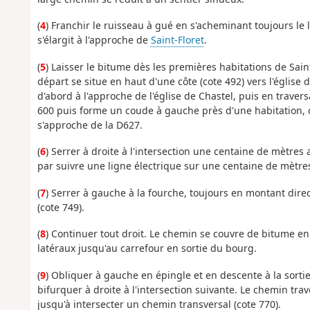
(
4
) Franchir le ruisseau à gué en s'acheminant toujours le
s'élargit à l'approche de
Saint-Floret
.
(
5
) Laisser le bitume dès les premières habitations de Sain
départ se situe en haut d'une côte (cote 492) vers l'église
d'abord à l'approche de l'église de Chastel, puis en traver
600 puis forme un coude à gauche près d'une habitation, of
s'approche de la D627.
(
6
) Serrer à droite à l'intersection une centaine de mètres
par suivre une ligne électrique sur une centaine de mètre
(
7
) Serrer à gauche à la fourche, toujours en montant dir
(cote 749).
(
8
) Continuer tout droit. Le chemin se couvre de bitume e
latéraux jusqu'au carrefour en sortie du bourg.
(
9
) Obliquer à gauche en épingle et en descente à la sort
bifurquer à droite à l'intersection suivante. Le chemin tra
jusqu'à intersecter un chemin transversal (cote 770).