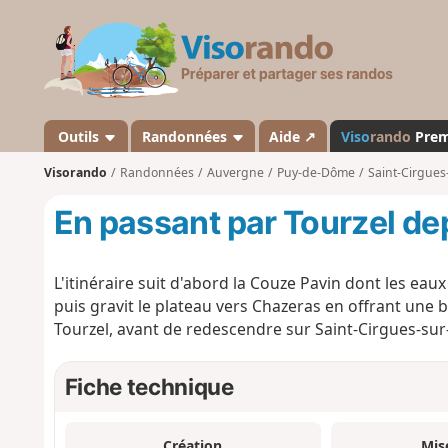
V
i
s
o
r
a
Outils
Randonnées
Aide ↗
Viso
rando
Pre
n
Visorando
Randonnées
Auvergne
Puy-de-Dôme
Saint-Cirgues
d
o
En passant par Tourzel de
L'itinéraire suit d'abord la Couze Pavin dont les e
puis gravit le plateau vers Chazeras en offrant une be
Tourzel, avant de redescendre sur Saint-Cirgues-sur
Fiche technique
Création
Mis