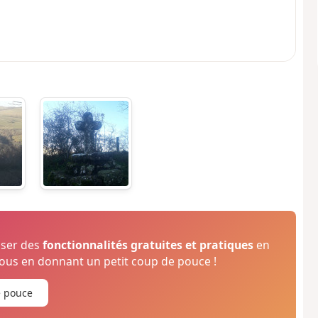
oser des
fonctionnalités gratuites et pratiques
en
us en donnant un petit coup de pouce !
e pouce