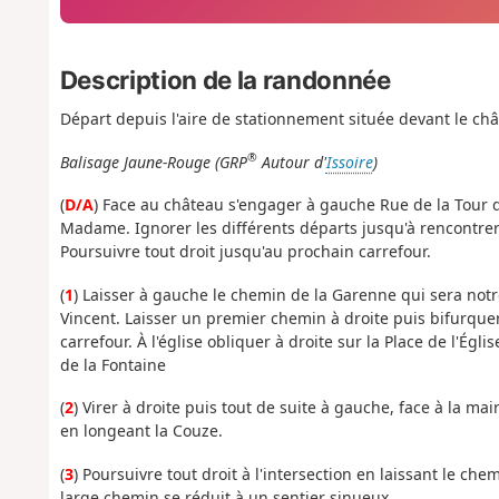
Description de la randonnée
Départ depuis l'aire de stationnement située devant le ch
®
Balisage Jaune-Rouge (GRP
Autour d'
Issoire
)
(
D/A
) Face au château s'engager à gauche Rue de la Tour du
Madame. Ignorer les différents départs jusqu'à rencontrer
Poursuivre tout droit jusqu'au prochain carrefour.
(
1
) Laisser à gauche le chemin de la Garenne qui sera notr
Vincent. Laisser un premier chemin à droite puis bifurquer
carrefour. À l'église obliquer à droite sur la Place de l'Égl
de la Fontaine
(
2
) Virer à droite puis tout de suite à gauche, face à la ma
en longeant la Couze.
(
3
) Poursuivre tout droit à l'intersection en laissant le ch
large chemin se réduit à un sentier sinueux.