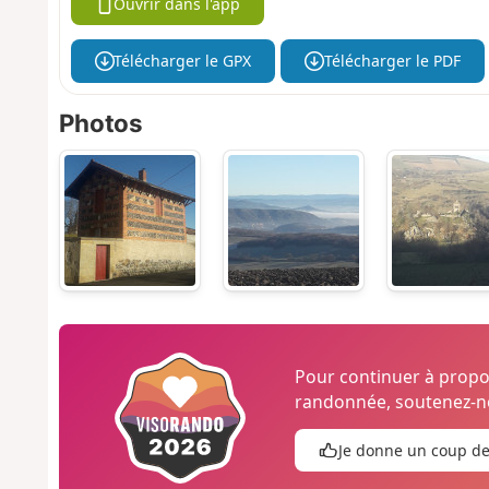
Ouvrir dans l'app
Télécharger le GPX
Télécharger le PDF
Photos
Pour continuer à prop
randonnée, soutenez-no
Je donne un coup d