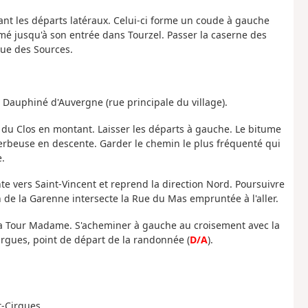
ant les départs latéraux. Celui-ci forme un coude à gauche
umé jusqu'à son entrée dans Tourzel. Passer la caserne des
rue des Sources.
 Dauphiné d'Auvergne (rue principale du village).
in du Clos en montant. Laisser les départs à gauche. Le bitume
herbeuse en descente. Garder le chemin le plus fréquenté qui
e.
ente vers Saint-Vincent et reprend la direction Nord. Poursuivre
n de la Garenne intersecte la Rue du Mas empruntée à l'aller.
 la Tour Madame. S'acheminer à gauche au croisement avec la
irgues, point de départ de la randonnée (
D/A
).
t-Cirgues