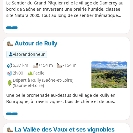
Le Sentier du Grand Pâquier relie le village de Damerey au
bord de Saône en traversant une prairie humide, classée
site Natura 2000. Tout au long de ce sentier thématique
vous retrouverez Élizabeth l'Aigrette, la mascotte, qui vous
guide de manière ludique à la découverte des éléments qui
composent le paysage et ses diverses formes de vie. Des
énigmes sont proposées à chaque totem.
Autour de Rully
Visorandonneur
5,37 km
+154 m
-154 m
2h 00
Facile
Départ à Rully (Saône-et-Loire)
(Saône-et-Loire)
Une belle promenade au-dessus du village de Rully en
Bourgogne, à travers vignes, bois de chêne et de buis.
La Vallée des Vaux et ses vignobles