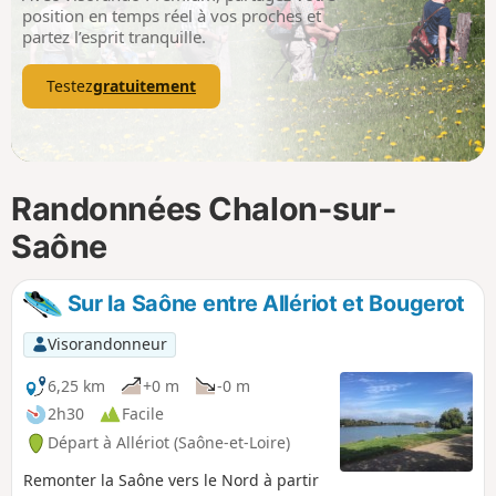
p
position en temps réel à vos proches et
partez l’esprit tranquille.
Testez
gratuitement
Randonnées Chalon-sur-
Saône
Sur la Saône entre Allériot et Bougerot
Visorandonneur
6,25 km
+0 m
-0 m
2h30
Facile
Départ à Allériot (Saône-et-Loire)
Remonter la Saône vers le Nord à partir