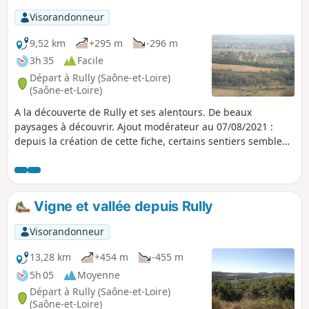
Visorandonneur
9,52 km
+295 m
-296 m
3h 35
Facile
Départ à Rully (Saône-et-Loire)
(Saône-et-Loire)
A la découverte de Rully et ses alentours. De beaux
paysages à découvrir. Ajout modérateur au 07/08/2021 :
depuis la création de cette fiche, certains sentiers semblent
peu évident à suivre. Voir les avis
Vigne et vallée depuis Rully
Visorandonneur
13,28 km
+454 m
-455 m
5h 05
Moyenne
Départ à Rully (Saône-et-Loire)
(Saône-et-Loire)