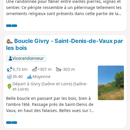
Une randonnée pour flâner entre vieilles pierres, vignes et
sentier. Ce périple ressemble à un pèlerinage tellement les
ornements religieux sont présents dans cette partie de la
Saône-et-Loire.
Boucle Givry - Saint-Denis-de-Vaux par
les bois
Visorandonneur
9,73 km
+307 m
-303 m
3h 40
Moyenne
Départ à Givry (Saône-et-Loire) (Saône-
et-Loire)
Belle boucle en passant par les bois, bien à
l'ombre l'été. Passage près de Saint-Denis de
Vaux, en haut des falaises. Belles vues sur la
plaine de Chalon-sur-Saône, puis sur la
vallée des Vaux. Retour près des chaumes
dans le bois. Extension possible vers