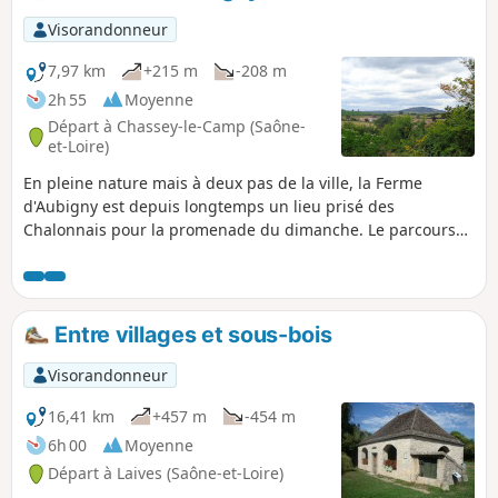
des champs pour de bon ! Mais nos deux aventuriers vont
avoir du pain sur la planche... Aidez-les sur leur parcours !
Visorandonneur
7,97 km
+215 m
-208 m
2h 55
Moyenne
Départ à Chassey-le-Camp (Saône-
et-Loire)
En pleine nature mais à deux pas de la ville, la Ferme
d'Aubigny est depuis longtemps un lieu prisé des
Chalonnais pour la promenade du dimanche. Le parcours
proposé est bien ombragé et requiert juste un peu
d'attention pour ne pas s'égarer sur les nombreux chemins
de traverse du secteur.
Entre villages et sous-bois
Visorandonneur
16,41 km
+457 m
-454 m
6h 00
Moyenne
Départ à Laives (Saône-et-Loire)