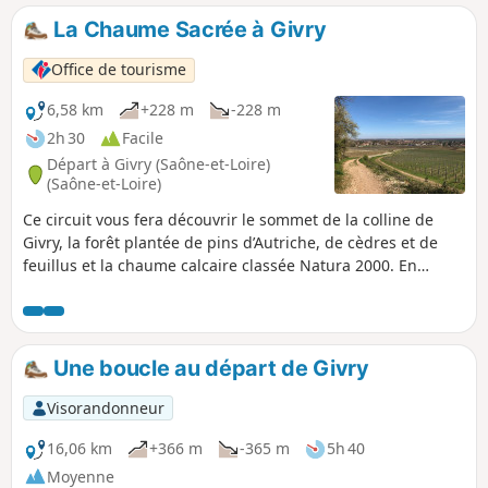
Russilly.
La Chaume Sacrée à Givry
Office de tourisme
6,58 km
+228 m
-228 m
2h 30
Facile
Départ à Givry (Saône-et-Loire)
(Saône-et-Loire)
Ce circuit vous fera découvrir le sommet de la colline de
Givry, la forêt plantée de pins d’Autriche, de cèdres et de
feuillus et la chaume calcaire classée Natura 2000. En
chemin, vous découvrirez le charmant hameau de Russilly,
blotti au creux d’un vallon ouvert sur le vignoble. Cette
balade offre de multiples points de vue sur la Côte
Chalonnaise et la plaine de la Saône.
Une boucle au départ de Givry
Visorandonneur
16,06 km
+366 m
-365 m
5h 40
Moyenne