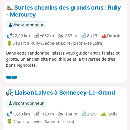
Sur les chemins des grands crus : Rully
- Mercurey
Visorandonneur
22,69 km
+682 m
-687 m
8h 25
Difficile
Départ à Rully (Saône-et-Loire) (Saône-et-Loire)
Dans cette randonnée, laissez vous guider entre falaise et
grotte, un ancien site néolithique et la traversée de très
bons vignobles.
Liaison Laives à Sennecey-Le-Grand
Visorandonneur
19,60 km
+169 m
-164 m
2h30
Facile
Départ à Laives (Saône-et-Loire)