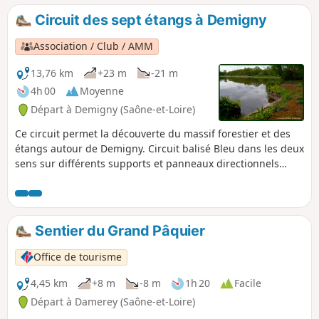
Circuit des sept étangs à Demigny
Association / Club / AMM
13,76 km
+23 m
-21 m
4h 00
Moyenne
Départ à Demigny (Saône-et-Loire)
Ce circuit permet la découverte du massif forestier et des
étangs autour de Demigny. Circuit balisé Bleu dans les deux
sens sur différents supports et panneaux directionnels
dans les intersections. Une partie en forêt et une partie en
rase campagne. Observation de la faune autour des étangs.
Sentier du Grand Pâquier
Office de tourisme
4,45 km
+8 m
-8 m
1h 20
Facile
Départ à Damerey (Saône-et-Loire)