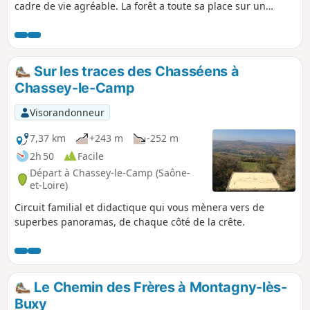
cadre de vie agréable. La forêt a toute sa place sur un
parcours plat dans sa quasi totalité qui permet au passage
de découvrir un petit château en un lieu improbable.
Sur les traces des Chasséens à
Chassey-le-Camp
Visorandonneur
7,37 km
+243 m
-252 m
2h 50
Facile
Départ à Chassey-le-Camp (Saône-
et-Loire)
Circuit familial et didactique qui vous mènera vers de
superbes panoramas, de chaque côté de la crête.
Le Chemin des Frères à Montagny-lès-
Buxy