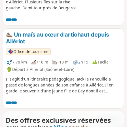
d'Allériot. Plusieurs îles sur la rive
gauche. Demi-tour près de Bougerot. En
partant tôt le matin vous pourrez voir la
brume sur la Saône. En revenant à
Allériot vous pouvez en profiter pour
déguster des grenouilles ou la friture
Un maïs au cœur d'artichaut depuis
dans l'un des restaurants au bord de
Allériot
l'eau.
Office de tourisme
7,78 km
+18 m
-18 m
2h 15
Facile
Départ à Allériot (Saône-et-Loire)
Il s'agit d'un itinéraire pédagogique. Jack la Panouille a
passé de longues années de son enfance à Allériot. Il en
garde le souvenir d’une jeune fille de Bey dont il est
toujours secrètement amoureux. Avec l'aide de Max, Jack
décide de prendre son courage à deux mains et d’aller
déclarer son amour à la belle Adélaïde. Des énigmes
jalonnent le parcours pour aider les deux amis à atteindre
Des offres exclusives réservées
leur but.