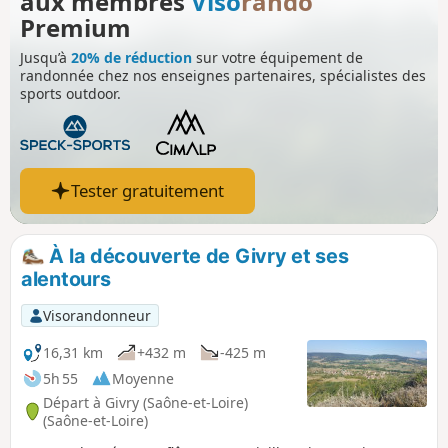
aux membres
Viso
rando
Premium
Jusqu’à
20% de réduction
sur votre équipement de
randonnée chez nos enseignes partenaires, spécialistes des
sports outdoor.
Tester gratuitement
À la découverte de Givry et ses
alentours
Visorandonneur
16,31 km
+432 m
-425 m
5h 55
Moyenne
Départ à Givry (Saône-et-Loire)
(Saône-et-Loire)