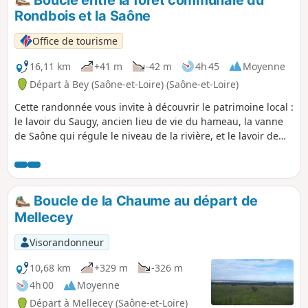
étonnantes. Des arbres "morts", en apparence inanimés, se
Rondbois et la Saône
révèlent être de véritables écosystèmes à part entière,
indispensables à la vie de la forêt.
Office de tourisme
16,11 km
+41 m
-42 m
4h 45
Moyenne
Départ à Bey (Saône-et-Loire) (Saône-et-Loire)
Cette randonnée vous invite à découvrir le patrimoine local :
le lavoir du Saugy, ancien lieu de vie du hameau, la vanne
de Saône qui régule le niveau de la rivière, et le lavoir de
Caillet, niché dans un écrin de verdure. Une promenade
entre nature et mémoire du village.
Boucle de la Chaume au départ de
Mellecey
Visorandonneur
10,68 km
+329 m
-326 m
4h 00
Moyenne
Départ à Mellecey (Saône-et-Loire)