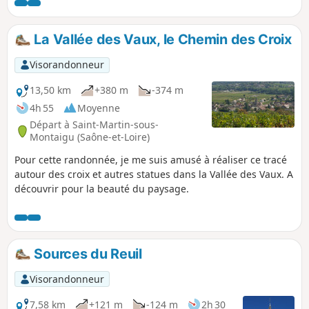
sommet et en faisant partie du décor tout au long du
parcours.
La Vallée des Vaux, le Chemin des Croix
Visorandonneur
13,50 km
+380 m
-374 m
4h 55
Moyenne
Départ à Saint-Martin-sous-
Montaigu (Saône-et-Loire)
Pour cette randonnée, je me suis amusé à réaliser ce tracé
autour des croix et autres statues dans la Vallée des Vaux. A
découvrir pour la beauté du paysage.
Sources du Reuil
Visorandonneur
7,58 km
+121 m
-124 m
2h 30