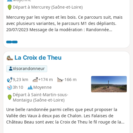
Départ à Mercurey (Saône-et-Loire)
Mercurey par les vignes et les bois. Ce parcours suit, mais
avec plusieurs variantes, le parcours M1 des dépliants.
20/07/2023 Message de la modération : Randonnée
modifiée au niveau du point 6 pour éviter propriété privée
et suivre le GR® 7 jusqu'aux ruines du château de
Montaigu.
La Croix de Theu
Visorandonneur
9,23 km
+174 m
-166 m
3h 10
Moyenne
Départ à Saint-Martin-sous-
Montaigu (Saône-et-Loire)
Une belle randonnée parmi celles que peut proposer la
Vallée des Vaux à deux pas de Chalon. Les Falaises de
Château Beau sont avec la Croix de Theu le fil rouge de la
balade en offrant de larges perspectives depuis leur