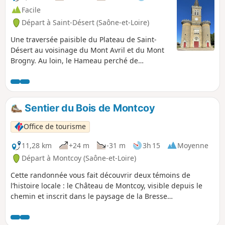
Facile
Départ à Saint-Désert (Saône-et-Loire)
Une traversée paisible du Plateau de Saint-
Désert au voisinage du Mont Avril et du Mont
Brogny. Au loin, le Hameau perché de
Cruchaud joue les sentinelles côté Sud avant
que le parcours ne propose une échappée sur
la Plaine de Saône.
Sentier du Bois de Montcoy
Office de tourisme
11,28 km
+24 m
-31 m
3h 15
Moyenne
Départ à Montcoy (Saône-et-Loire)
Cette randonnée vous fait découvrir deux témoins de
l’histoire locale : le Château de Montcoy, visible depuis le
chemin et inscrit dans le paysage de la Bresse
bourguignonne, et la motte castrale de Guerfand, vestige
d’un ancien site fortifié médiéval. C'est une promenade