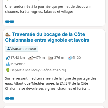
Une randonnée à la journée qui permet de découvrir
chaume, forêts, vignes, falaises et villages.
Traversée du bocage de la Côte
Chalonnaise entre vignoble et lavoirs
Visorandonneur
17,48 km
+479 m
-376 m
6h 20
Moyenne
Départ à Mellecey (Saône-et-Loire)
Sur le versant méditerranéen de la ligne de partage des
eaux Atlantique/Méditerranée, la ZNIEFF de la Côte
Chalonnaise dévoile ses vignes, chaumes et forêts.
Châteaux, lavoirs et fontaines agrémentent la traversée des
villages et des hameaux. Les panoramas s'enchaînent
depuis la vallée des Vaux jusqu'au Mont Brogny, en passant