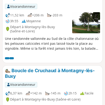
Visorandonneur
11,52 km
+206 m
-203 m
3h 55
Moyenne
Départ à Montagny-lès-Buxy
(Saône-et-Loire)
Une randonnée vallonnée au Sud de la côte chalonnaise où
les pelouses calcicoles n'ont pas laissé toute la place au
vignoble. Même si la forêt n'est jamais très loin, la balade
bénéficie de vues bien dégagées sur la majorité du
parcours.
Boucle de Cruchaud à Montagny-lès-
Buxy
Visorandonneur
6,37 km
+142 m
-145 m
2h 15
Facile
Départ à Montagny-lès-Buxy (Saône-et-Loire)