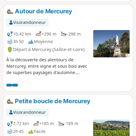
entre nature et patrimoine.
Autour de Mercurey
Visorandonneur
10,42 km
+296 m
-298 m
3h 50
Moyenne
Départ à Mercurey (Saône-et-Loire)
À la découverte des alentours de
Mercurey, entre vigne et sous bois avec
de superbes paysages d'automne.
20/07/2023 Message de la modération :
Modification de l'itinéraire en cours car
passage à (8) dans le Bois de l'Hallier est
privé.
Petite boucle de Mercurey
Visorandonneur
7,72 km
+185 m
-189 m
2h 45
Facile