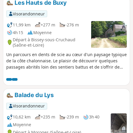
Les Hauts de Buxy
Gengoux-le-National, mais aussi
châteaux ou belles maisons que l'on
Visorandonneur
trouve un peu partout tout au long de la
journée.
11,99 km
+277 m
-276 m
4h 15
Moyenne
Départ à Bissey-sous-Cruchaud
(Saône-et-Loire)
Un parcours en dents de scie au cœur d'un paysage typique
de la côte chalonnaise. Le plaisir de découvrir quelques
passages abrités loin des sentiers battus et de s'offrir de
loin en loin une succession de jolis points de vue dont une
perspective sur la vieille ville de Buxy.
Balade du Lys
Visorandonneur
10,62 km
+235 m
-239 m
3h 40
Moyenne
Départ à Moroges (Saône-et-Loire)