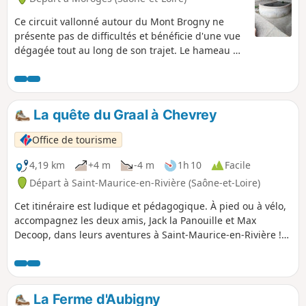
Ce circuit vallonné autour du Mont Brogny ne
présente pas de difficultés et bénéficie d'une vue
dégagée tout au long de son trajet. Le hameau du
Lys niché sous une petite barre rocheuse semble
n'être là que pour surprendre le randonneur au
coin du bois.
La quête du Graal à Chevrey
Office de tourisme
4,19 km
+4 m
-4 m
1h 10
Facile
Départ à Saint-Maurice-en-Rivière (Saône-et-Loire)
Cet itinéraire est ludique et pédagogique. À pied ou à vélo,
accompagnez les deux amis, Jack la Panouille et Max
Decoop, dans leurs aventures à Saint-Maurice-en-Rivière !
En laissant traîner leurs oreilles Max et Jack ont entendu
parler d’un trésor d’une grande richesse. Il paraîtrait que le
Graal se trouve dans le village. Voilà peut-être l’occasion
pour les deux épis de devenir riches et de prendre la clé
La Ferme d'Aubigny