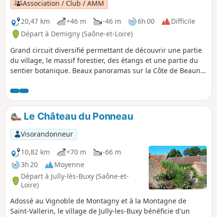
Association / Club / AMM
20,47 km
+46 m
-46 m
6h 00
Difficile
Départ à Demigny (Saône-et-Loire)
Grand circuit diversifié permettant de découvrir une partie
du village, le massif forestier, des étangs et une partie du
sentier botanique. Beaux panoramas sur la Côte de Beaune
et ses villages viticoles réputés. Passage en bordure des
étangs.
Le Château du Ponneau
Visorandonneur
10,82 km
+70 m
-66 m
3h 20
Moyenne
Départ à Jully-lès-Buxy (Saône-et-
Loire)
Adossé au Vignoble de Montagny et à la Montagne de
Saint-Vallerin, le village de Jully-les-Buxy bénéficie d'un