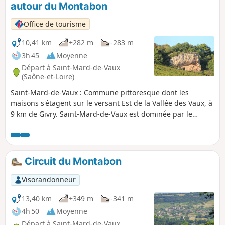
autour du Montabon
Office de tourisme
10,41 km
+282 m
-283 m
3h 45
Moyenne
Départ à Saint-Mard-de-Vaux
(Saône-et-Loire)
Saint-Mard-de-Vaux : Commune pittoresque dont les
maisons s'étagent sur le versant Est de la Vallée des Vaux, à
9 km de Givry. Saint-Mard-de-Vaux est dominée par le
Montabon, colline boisée de châtaigniers, chênes,
charmilles, robiniers (variété d’acacias).
Circuit du Montabon
Visorandonneur
13,40 km
+349 m
-341 m
4h 50
Moyenne
Départ à Saint-Mard-de-Vaux