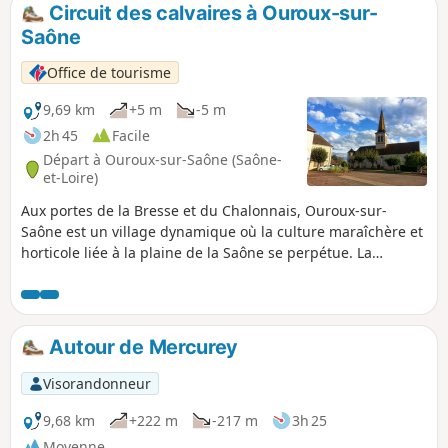
par le Mont Avril. Une infidélité au GR® 7 permet de
Circuit des calvaires à Ouroux-sur-
découvrir une manufacture qui exporte ses oeuvres d'art
Saône
dans le monde entier et de faire une pause au restaurant.
Office de tourisme
9,69 km
+5 m
-5 m
2h 45
Facile
Départ à Ouroux-sur-Saône (Saône-
et-Loire)
Aux portes de la Bresse et du Chalonnais, Ouroux-sur-
Saône est un village dynamique où la culture maraîchère et
horticole liée à la plaine de la Saône se perpétue. La
commune est traversée par la Voie Verte la Bressane reliant
Chalon-sur-Saône à Lons-le-Saunier. Elle possède
également une prairie humide où il est facile d’observer les
oiseaux.
Autour de Mercurey
Visorandonneur
9,68 km
+222 m
-217 m
3h 25
Moyenne