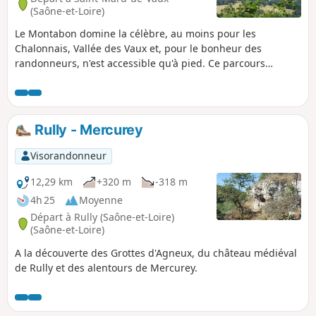
(Saône-et-Loire)
Le Montabon domine la célèbre, au moins pour les
Chalonnais, Vallée des Vaux et, pour le bonheur des
randonneurs, n'est accessible qu'à pied. Ce parcours
empruntant en majorité des allées forestières reste
agréable à la belle saison. La promenade est paisible sur
tout le trajet. À noter, une pente raide sur environ 800 m
pour accéder au Montabon mais le reste du trajet ne
Rully - Mercurey
présente pas de difficulté.
Visorandonneur
12,29 km
+320 m
-318 m
4h 25
Moyenne
Départ à Rully (Saône-et-Loire)
(Saône-et-Loire)
A la découverte des Grottes d'Agneux, du château médiéval
de Rully et des alentours de Mercurey.