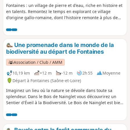
Fontaines : un village de pierre et d'eau, riche en histoire et
en talents. Remontez le temps en explorant ce village
d'origine gallo-romaine, dont l'histoire remonte à plus de
deux mille ans, comme en témoignent les récentes fouilles
archéologiques. Découvrez les anciennes carrières,
exploitées depuis l'époque gallo-romaine jusqu'au début
des années 1970. Elles témoignent de l'importance de
Une promenade dans le monde de la
l'extraction de la pierre dans l'histoire de Fontaines. L'eau
biodiversité au départ de Fontaines
est omniprésente à Fontaines, avec ses nombreuses
sources et cours d'eau. Elle a façonné le paysage et a
Association / Club / AMM
contribué à l'essor du village.
10,19 km
+12 m
-12 m
2h 55
Moyenne
Départ à Fontaines (Saône-et-Loire)
Imaginez un lieu où la nature se dévoile dans toute sa
splendeur. Dans le Bois de Nainglet vous découvrirez un
Sentier d'Éveil à la Biodiversité. Le Bois de Nainglet est bien
plus qu'une simple forêt, c'est un véritable concentré de
nature, un lieu où la biodiversité s'exprime avec une
intensité rare. Au détour des chemins, des mares
forestières scintillantes abritent une faune et une flore
Boucle entre la forêt communale du