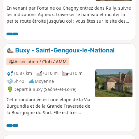
En venant par Fontaine ou Chagny entrez dans Rully, suivre
les indications Agneux, traverser le hameau et monter la
petite route étroite jusqu'au col ; vous êtes sur le site des
grottes, stationner à la sortie du col vers le lagunage. C'est
le départ de la randonnée.
Buxy - Saint-Gengoux-le-National
Association / Club / AMM
16,87 km
+310 m
-316 m
5h 40
Moyenne
Départ à Buxy (Saône-et-Loire)
Cette randonnée est une étape de la Via
Burgundia et de la Grande Traversée de
la Bourgogne du Sud. Elle est très
agréable avec des paysages très ouverts
en retrait des vignes ou bien en leur
sein. Le patrimoine à découvrir est
important que ce soit à Buxy ou à Saint-