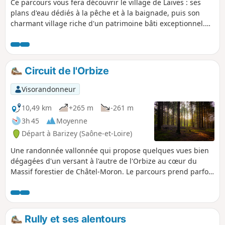
Ce parcours vous fera découvrir le village de Laives : ses
plans d'eau dédiés à la pêche et à la baignade, puis son
charmant village riche d'un patrimoine bâti exceptionnel.
Arrivé au Mont Saint-Martin, profiter d'une vue splendide
des vallée de la Saône et de la Grosne, sur lequel domine
son église romane millénaire. Descente en direction du Parc
de Ruffey avec son arboretum et son verger conservatoire à
Circuit de l'Orbize
découvrir.
Visorandonneur
10,49 km
+265 m
-261 m
3h 45
Moyenne
Départ à Barizey (Saône-et-Loire)
Une randonnée vallonnée qui propose quelques vues bien
dégagées d'un versant à l'autre de l'Orbize au cœur du
Massif forestier de Châtel-Moron. Le parcours prend parfois
un peu de hauteur, histoire de varier le paysage mais ne
présente pas de grosses difficultés tout en restant
suffisamment ombragé pour s'envisager à la belle saison.
Rully et ses alentours