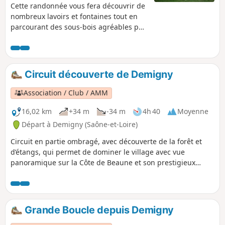
Cette randonnée vous fera découvrir de
nombreux lavoirs et fontaines tout en
parcourant des sous-bois agréables par
fortes chaleurs, avec un retour par le
Chemin des Moines. Amoureux des
belles pierres et bâtisses, vous devriez
être comblés. Après la randonnée, vous
Circuit découverte de Demigny
pourrez profiter des lacs de Laives ou de
la visite de L'Abbaye de la Ferté.
Association / Club / AMM
16,02 km
+34 m
-34 m
4h 40
Moyenne
Départ à Demigny (Saône-et-Loire)
Circuit en partie ombragé, avec découverte de la forêt et
d’étangs, qui permet de dominer le village avec vue
panoramique sur la Côte de Beaune et son prestigieux
vignoble. Balisage Violet
Grande Boucle depuis Demigny