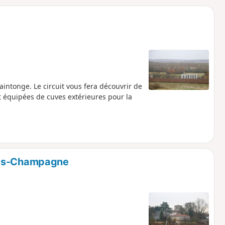
o
a
i
m
p
intonge. Le circuit vous fera découvrir de
t équipées de cuves extérieures pour la
las-Champagne