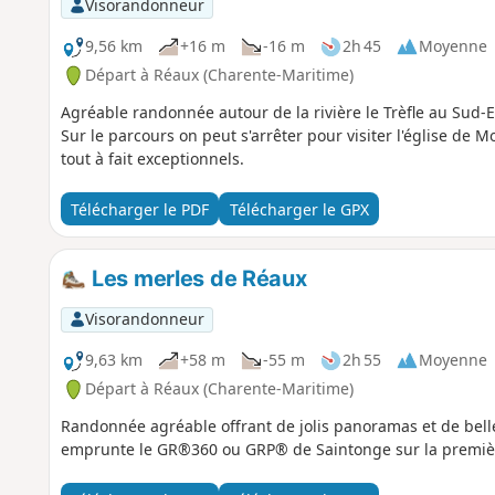
Visorandonneur
9,56 km
+16 m
-16 m
2h 45
Moyenne
Départ à Réaux (Charente-Maritime)
Agréable randonnée autour de la rivière le Trèfle au Sud
Sur le parcours on peut s'arrêter pour visiter l'église de Mo
tout à fait exceptionnels.
Télécharger le PDF
Télécharger le GPX
Les merles de Réaux
Visorandonneur
9,63 km
+58 m
-55 m
2h 55
Moyenne
Départ à Réaux (Charente-Maritime)
Randonnée agréable offrant de jolis panoramas et de belle
emprunte le GR®360 ou GRP® de Saintonge sur la première m