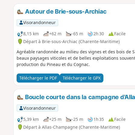
Autour de Brie-sous-Archiac
Visorandonneur
8,15 km
+62 m
-65 m
2h 30
Facile
Départ à Brie-sous-Archiac (Charente-Maritime)
Agréable randonnée au milieu des vignes et des bois de Sa
beaux paysages viticoles et de belles exploitations souven
production du Pineau et du Cognac.
Télécharger le PDF
Télécharger le GPX
Boucle courte dans la campagne d'Al
Visorandonneur
5,39 km
+25 m
-25 m
1h 35
Facile
Départ à Allas-Champagne (Charente-Maritime)