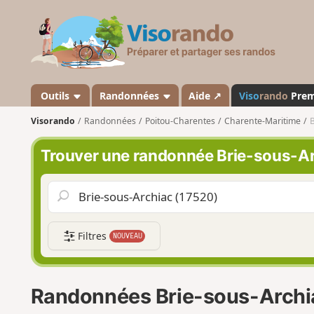
V
i
s
o
r
a
Outils
Randonnées
Aide ↗
Viso
rando
Pre
n
Visorando
Randonnées
Poitou-Charentes
Charente-Maritime
B
d
o
Trouver une randonnée Brie-sous-A
Filtres
NOUVEAU
Randonnées Brie-sous-Archi