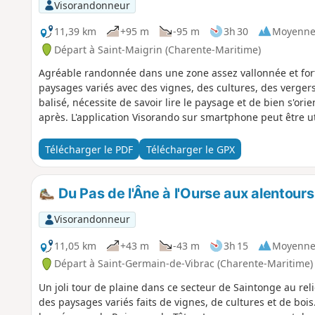
Visorandonneur
11,39 km
+95 m
-95 m
3h 30
Moyenn
Départ à Saint-Maigrin (Charente-Maritime)
Agréable randonnée dans une zone assez vallonnée et fort
paysages variés avec des vignes, des cultures, des vergers
balisé, nécessite de savoir lire le paysage et de bien s'ori
après. L'application Visorando sur smartphone peut être ut
Télécharger le PDF
Télécharger le GPX
Du Pas de l'Âne à l'Ourse aux alentours
Visorandonneur
11,05 km
+43 m
-43 m
3h 15
Moyenn
Départ à Saint-Germain-de-Vibrac (Charente-Maritime)
Un joli tour de plaine dans ce secteur de Saintonge au reli
des paysages variés faits de vignes, de cultures et de bo