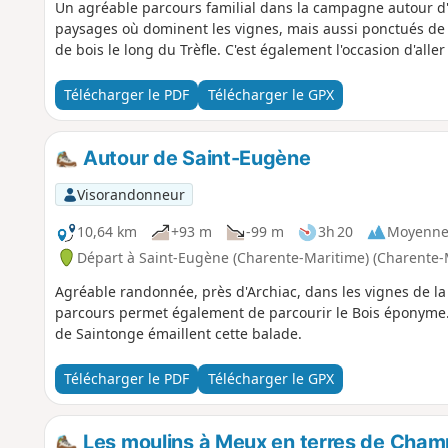
Un agréable parcours familial dans la campagne autour d
paysages où dominent les vignes, mais aussi ponctués de
de bois le long du Trèfle. C'est également l'occasion d'alle
Télécharger le PDF
Télécharger le GPX
Autour de Saint-Eugène
Visorandonneur
10,64 km
+93 m
-99 m
3h 20
Moyenn
Départ à Saint-Eugène (Charente-Maritime) (Charente-
Agréable randonnée, près d'Archiac, dans les vignes de la
parcours permet également de parcourir le Bois éponyme.
de Saintonge émaillent cette balade.
Télécharger le PDF
Télécharger le GPX
Les moulins à Meux en terres de Cha