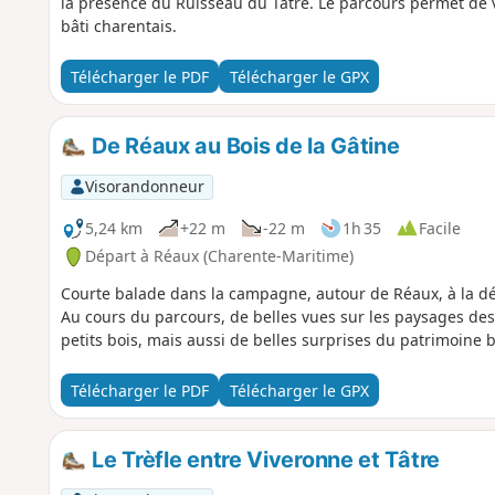
la présence du Ruisseau du Tâtre. Le parcours permet de
bâti charentais.
Télécharger le PDF
Télécharger le GPX
De Réaux au Bois de la Gâtine
Visorandonneur
5,24 km
+22 m
-22 m
1h 35
Facile
Départ à Réaux (Charente-Maritime)
Courte balade dans la campagne, autour de Réaux, à la déc
Au cours du parcours, de belles vues sur les paysages dessi
petits bois, mais aussi de belles surprises du patrimoine 
Télécharger le PDF
Télécharger le GPX
Le Trèfle entre Viveronne et Tâtre