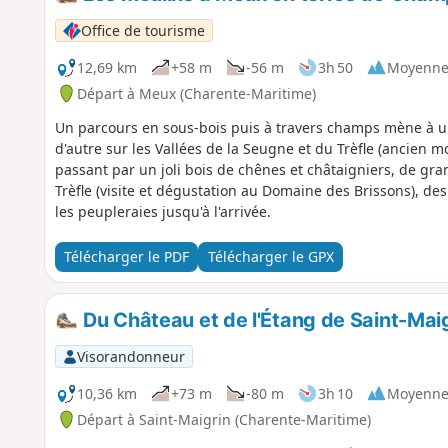
Office de tourisme
12,69 km
+58 m
-56 m
3h 50
Moyenn
Départ à Meux (Charente-Maritime)
Un parcours en sous-bois puis à travers champs mène à un
d'autre sur les Vallées de la Seugne et du Trèfle (ancien
passant par un joli bois de chênes et châtaigniers, de g
Trèfle (visite et dégustation au Domaine des Brissons), d
les peupleraies jusqu'à l'arrivée.
Télécharger le PDF
Télécharger le GPX
Du Château et de l'Étang de Saint-Maig
Visorandonneur
10,36 km
+73 m
-80 m
3h 10
Moyenn
Départ à Saint-Maigrin (Charente-Maritime)