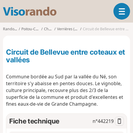
V
O
i
u
s
v
o
Randonnées
Poitou-Charentes
Charente
Verrières (Charente)
Circuit de Bellevue entre coteaux et vallées
r
r
i
a
r
n
Circuit de Bellevue entre coteaux et
l
d
a
vallées
o
n
a
Commune bordée au Sud par la vallée du Né, son
v
i
territoire s'y abaisse en pentes douces. Le vignoble,
g
culture principale, recouvre plus des 2/3 de la
a
superficie de la commune et produit d'excellentes et
t
fines eaux-de-vie de Grande Champagne.
i
o
Fiche technique
n
n°
442219