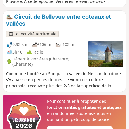
Pluviose. À cette époque, Verrières relevait de deux
Seigneureries voisines: Juillac-le-Coq et Ambleville
dépendant du chapitre de la Cathédrale d’Angoulême.
Circuit de Bellevue entre coteaux et
Verrières fait partie du canton de Lignières jusqu’au 16
vallées
Brumaire de l’an VI, puis est rattachée à Segonzac. La
commune compte aujourd’hui 375 habitants (857 en 1870).
Collectivité territoriale
9,92 km
+106 m
-102 m
3h 10
Facile
Départ à Verrières (Charente)
(Charente)
Commune bordée au Sud par la vallée du Né. son territoire
s'y abaisse en pentes douces. Le vignoble, culture
principale, recouvre plus des 2/3 de la superficie de la
commune et produit d'excellentes et fines eaux-de-vie de
Grande Champagne.
Pour continuer à proposer des
fonctionnalités gratuites et pratiques
en randonnée, soutenez-nous en
donnant un petit coup de pouce !