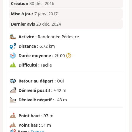
Création
30 déc. 2016
Mise à jour
7 janv. 2017
Dernier avis
23 déc. 2024
Activité :
Randonnée Pédestre
Distance :
6,72 km
Durée moyenne :
2h 00
Difficulté :
Facile
Retour au départ :
Oui
Dénivelé positif :
+ 42 m
Dénivelé négatif :
- 43 m
Point haut :
97 m
Point bas :
51 m
Pays :
France