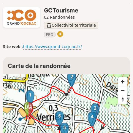
GCTourisme
62 Randonnées
Collectivité territoriale
PRO
Site web :
https://www.grand-cognac.fr/
Carte de la randonnée
2
1
3
6
4
5