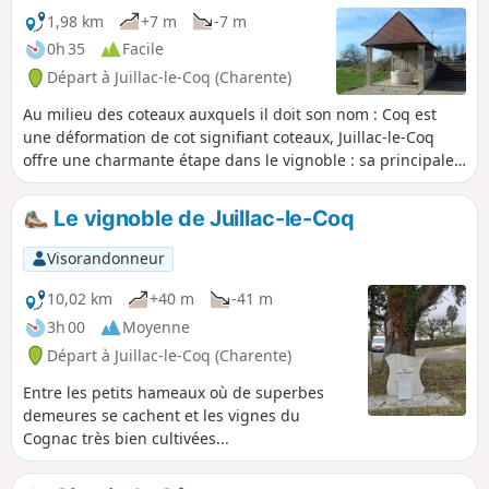
1,98 km
+7 m
-7 m
0h 35
Facile
Départ à Juillac-le-Coq (Charente)
Au milieu des coteaux auxquels il doit son nom : Coq est
une déformation de cot signifiant coteaux, Juillac-le-Coq
offre une charmante étape dans le vignoble : sa principale
ressource.
Le vignoble de Juillac-le-Coq
Visorandonneur
10,02 km
+40 m
-41 m
3h 00
Moyenne
Départ à Juillac-le-Coq (Charente)
Entre les petits hameaux où de superbes
demeures se cachent et les vignes du
Cognac très bien cultivées...