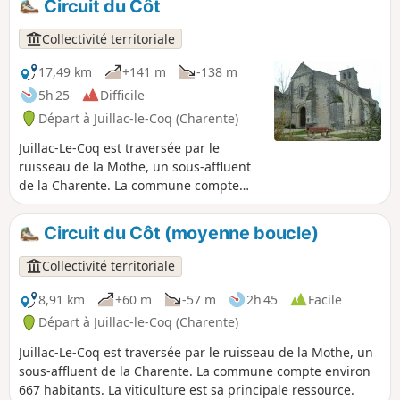
Circuit du Côt
Collectivité territoriale
17,49 km
+141 m
-138 m
5h 25
Difficile
Départ à Juillac-le-Coq (Charente)
Juillac-Le-Coq est traversée par le
ruisseau de la Mothe, un sous-affluent
de la Charente. La commune compte
environ 667 habitants. La viticulture est
sa principale ressource.
Circuit du Côt (moyenne boucle)
Collectivité territoriale
8,91 km
+60 m
-57 m
2h 45
Facile
Départ à Juillac-le-Coq (Charente)
Juillac-Le-Coq est traversée par le ruisseau de la Mothe, un
sous-affluent de la Charente. La commune compte environ
667 habitants. La viticulture est sa principale ressource.