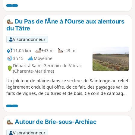
paysage et de bien s'orienter en prenant en compte le
descriptif ci-après. L'application Visorando sur smartphone
peut être utile.
Du Pas de l'Âne à l'Ourse aux alentours
du Tâtre
Visorandonneur
11,05 km
+43 m
-43 m
3h 15
Moyenne
Départ à Saint-Germain-de-Vibrac
(Charente-Maritime)
Un joli tour de plaine dans ce secteur de Saintonge au relief
légèrement ondulé qui offre, de ce fait, des paysages variés
faits de vignes, de cultures et de bois. Ce coin de campagne
est agrémenté de la présence du Ruisseau du Tâtre. Le
parcours permet de voir de beaux exemples du patrimoine
bâti charentais.
Autour de Brie-sous-Archiac
Visorandonneur