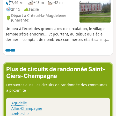
7,46 km
+43 m
-42 m
2h 15
Facile
Départ à Criteuil-la-Magdeleine
(Charente)
Un peu à l'écart des grands axes de circulation, le village
semble s'être endormi... Et pourtant, au début du siècle
dernier il comptait de nombreux commerces et artisans qui
faisaient sa renommée aux alentours. Criteuil-la-
Magdeleine est riche de grandes maisons, appelées logis et
d'une dizaine de moulins (plus en activité de nos jours)
implantés sur le "Né". Certains sont visibles depuis le
sentier de randonnée.
Plus de circuits de randonnée Saint-
Ciers-Champagne
Découvrez aussi les circuits de randonnée des communes
à proximité
Agudelle
Allas-Champagne
Ambleville