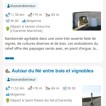
Visorandonneur
11,58 km
+75 m
-83 m
3h 30
Moyenne
Départ à Sainte-Lheurine
(Charente-Maritime)
Randonnée agréable dans une zone très ouverte faite de
vignes, de cultures diverses et de bois. Les ondulations du
relief offre des paysages variés avec, en point d'orgue, la
butte du Moulin d'Arthus qui permet de bien les apprécier.
Le secteur est traversé par la rivière le Villier.
Autour du Né entre bois et vignobles
Visorandonneur
11,52 km
+76 m
-84 m
3h 30
Moyenne
Départ à Saint-Palais-du-Né (Charente)