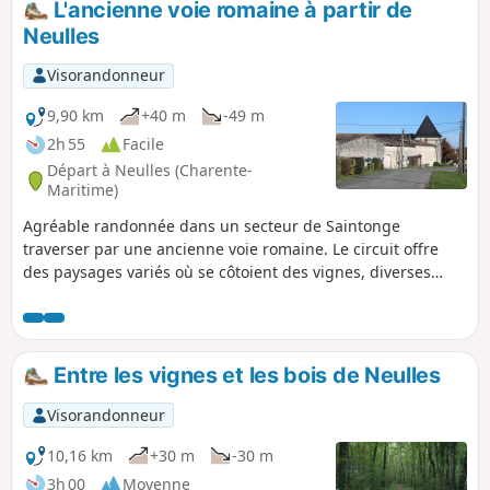
L'ancienne voie romaine à partir de
Neulles
Visorandonneur
9,90 km
+40 m
-49 m
2h 55
Facile
Départ à Neulles (Charente-
Maritime)
Agréable randonnée dans un secteur de Saintonge
traverser par une ancienne voie romaine. Le circuit offre
des paysages variés où se côtoient des vignes, diverses
cultures et des bois. C'est aussi l'occasion de voir de beaux
exemples du patrimoine bâti, comme d'anciennes fermes
charentaises.
Entre les vignes et les bois de Neulles
Visorandonneur
10,16 km
+30 m
-30 m
3h 00
Moyenne