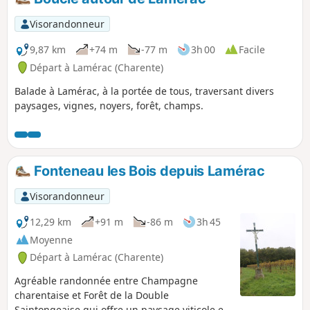
Visorandonneur
9,87 km
+74 m
-77 m
3h 00
Facile
Départ à Lamérac (Charente)
Balade à Lamérac, à la portée de tous, traversant divers
paysages, vignes, noyers, forêt, champs.
Fonteneau les Bois depuis Lamérac
Visorandonneur
12,29 km
+91 m
-86 m
3h 45
Moyenne
Départ à Lamérac (Charente)
Agréable randonnée entre Champagne
charentaise et Forêt de la Double
Saintongeaise qui offre un paysage viticole et