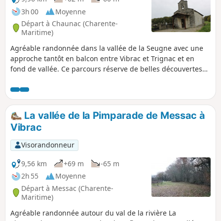
3h 00
Moyenne
Départ à Chaunac (Charente-
Maritime)
Agréable randonnée dans la vallée de la Seugne avec une
approche tantôt en balcon entre Vibrac et Trignac et en
fond de vallée. Ce parcours réserve de belles découvertes
du patrimoine bâti (Moulin de la Prée, lavoirs, etc.) et un
environnement naturel caractéristique de cette zone de
Saintonge avec un mixte de vignes, de bois et de cultures.
La vallée de la Pimparade de Messac à
Vibrac
Visorandonneur
9,56 km
+69 m
-65 m
2h 55
Moyenne
Départ à Messac (Charente-
Maritime)
Agréable randonnée autour du val de la rivière La