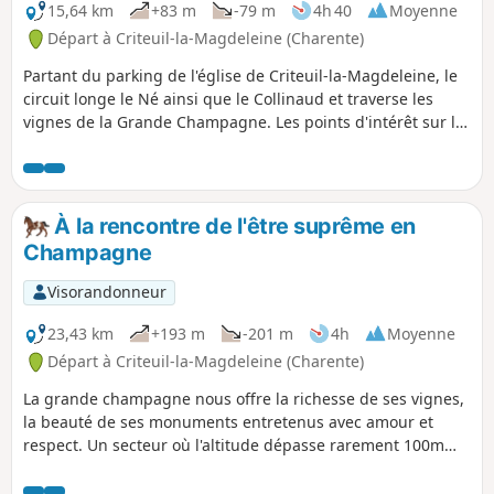
15,64 km
+83 m
-79 m
4h 40
Moyenne
Départ à Criteuil-la-Magdeleine (Charente)
Partant du parking de l'église de Criteuil-la-Magdeleine, le
circuit longe le Né ainsi que le Collinaud et traverse les
vignes de la Grande Champagne. Les points d'intérêt sur le
parcours sont : l'Église Saint-Macrin - Saint Jean Baptiste, la
Chapelle de la Magdeleine, les belles propriétés viticoles, le
lavoir, la station de pompage pour l'eau potable, les vestiges
de moulin à eau et à vent ainsi que les différents points de
À la rencontre de l'être suprême en
vue.
Champagne
Visorandonneur
23,43 km
+193 m
-201 m
4h
Moyenne
Départ à Criteuil-la-Magdeleine (Charente)
La grande champagne nous offre la richesse de ses vignes,
la beauté de ses monuments entretenus avec amour et
respect. Un secteur où l'altitude dépasse rarement 100m
mais qui nous élève bien plus haut. Le premier tiers jusqu'à
Lignière est tranquille la deuxième partie exploite les