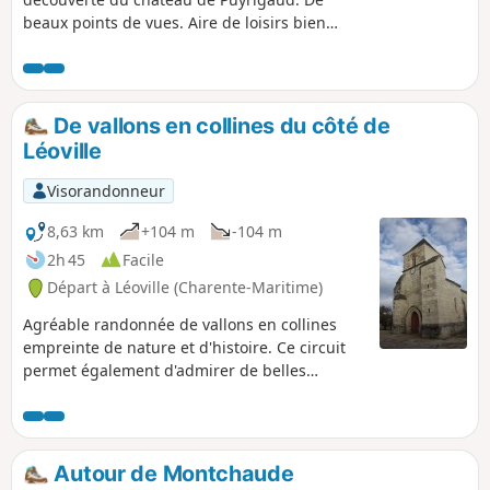
beaux points de vues. Aire de loisirs bien
équipée pour les enfants.
De vallons en collines du côté de
Léoville
Visorandonneur
8,63 km
+104 m
-104 m
2h 45
Facile
Départ à Léoville (Charente-Maritime)
Agréable randonnée de vallons en collines
empreinte de nature et d'histoire. Ce circuit
permet également d'admirer de belles
propriétés et bâtisses de Saintonge, ainsi
qu'un moulin ouvert avec une partie de son
mécanisme.
Autour de Montchaude