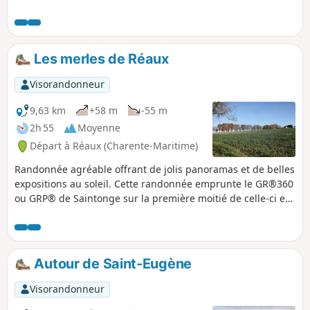
graffitis du XIIe siècle tout à fait exceptionnels.
Les merles de Réaux
Visorandonneur
9,63 km
+58 m
-55 m
2h 55
Moyenne
Départ à Réaux (Charente-Maritime)
Randonnée agréable offrant de jolis panoramas et de belles
expositions au soleil. Cette randonnée emprunte le GR®360
ou GRP® de Saintonge sur la première moitié de celle-ci et
sur le final.
Autour de Saint-Eugène
Visorandonneur