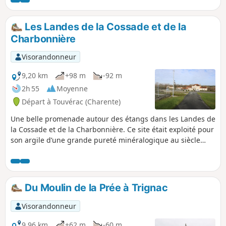
Né, offre un panorama magistral sur le vignoble.
Les Landes de la Cossade et de la
Charbonnière
Visorandonneur
9,20 km
+98 m
-92 m
2h 55
Moyenne
Départ à Touvérac (Charente)
Une belle promenade autour des étangs dans les Landes de
la Cossade et de la Charbonnière. Ce site était exploité pour
son argile d’une grande pureté minéralogique au siècle
dernier. L'abandon du site a vu les quatre cavités profondes
de 30 à 50 m se remplir d'eau. Cette randonnée offre du
calme et du dépaysement. Certains lacs sont magnifiques !
Avec du soleil c’est encore plus beau. (!) baignade
Du Moulin de la Prée à Trignac
strictement interdite
Visorandonneur
9,96 km
+62 m
-60 m