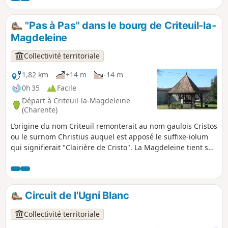
dénivelés et offre de très beau paysages. La durée indiquée
est celle d'un cheval au pas prenant le temps de s’arrêter
"Pas à Pas" dans le bourg de Criteuil-la-
pour ouvrir la porte d'une église ou d'un chais.
Magdeleine
Collectivité territoriale
1,82 km
+14 m
-14 m
0h 35
Facile
Départ à Criteuil-la-Magdeleine
(Charente)
L’origine du nom Criteuil remonterait au nom gaulois Cristos
ou le surnom Christius auquel est apposé le suffixe-iolum
qui signifierait "Clairière de Cristo". La Magdeleine tient son
nom d’une Chapelle dédiée à Sainte Magdeleine. La localité
est ancienne puisqu’il a été retrouvé dans un cimetière
gallo-romain, des monnaies impériales et des vases
funéraires.
Circuit de l'Ugni Blanc
Collectivité territoriale