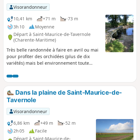
lequel vous croiserez une petite chapelle.
Visorandonneur
10,41 km
+71 m
-73 m
3h 10
Moyenne
Départ à Saint-Maurice-de-Tavernole
(Charente-Maritime)
Très belle randonnée à faire en avril ou mai
pour profiter des orchidées (plus de dix
variétés) mais bel environnement toute
l'année avec des très beaux points de vue
bien dégagés. Attention au pont romain à
traverser, la seule difficulté mais important
si on à le vertige. Possibilité de l'éviter.
Dans la plaine de Saint-Maurice-de-
Tavernole
Visorandonneur
6,86 km
+49 m
-52 m
2h 05
Facile
Départ à Saint-Maurice-de-