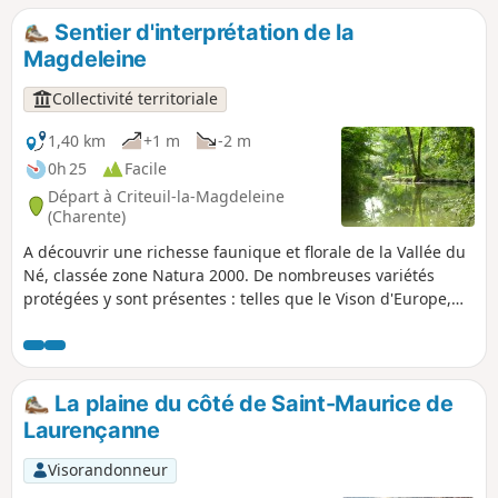
de la Voie Romaine a été mise à jour, avant de rejoindre
Sentier d'interprétation de la
Neuillac sur des chemins bordés de vignes et bosquets.
Magdeleine
Collectivité territoriale
1,40 km
+1 m
-2 m
0h 25
Facile
Départ à Criteuil-la-Magdeleine
(Charente)
A découvrir une richesse faunique et florale de la Vallée du
Né, classée zone Natura 2000. De nombreuses variétés
protégées y sont présentes : telles que le Vison d'Europe,
une espèce méconnue au bord de l'extinction, ou bien les
orchidées sauvages ainsi que bien d'autres espèces
témoins d'un espace naturel préservé.
La plaine du côté de Saint-Maurice de
Laurençanne
Visorandonneur