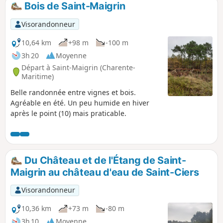
Bois de Saint-Maigrin
p
Visorandonneur
10,64 km
+98 m
-100 m
3h 20
Moyenne
Départ à Saint-Maigrin (Charente-
Maritime)
Belle randonnée entre vignes et bois.
Agréable en été. Un peu humide en hiver
après le point (10) mais praticable.
Du Château et de l'Étang de Saint-
Maigrin au château d'eau de Saint-Ciers
Visorandonneur
10,36 km
+73 m
-80 m
3h 10
Moyenne