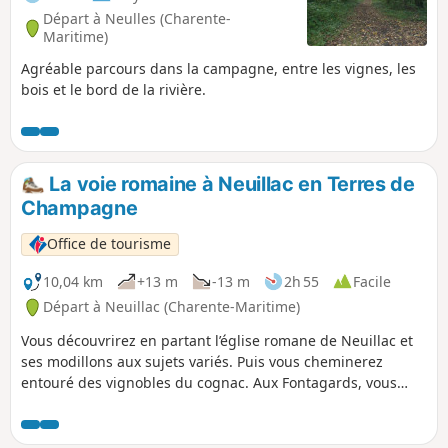
Départ à Neulles (Charente-
Maritime)
Agréable parcours dans la campagne, entre les vignes, les
bois et le bord de la rivière.
La voie romaine à Neuillac en Terres de
Champagne
Office de tourisme
10,04 km
+13 m
-13 m
2h 55
Facile
Départ à Neuillac (Charente-Maritime)
Vous découvrirez en partant l’église romane de Neuillac et
ses modillons aux sujets variés. Puis vous cheminerez
entouré des vignobles du cognac. Aux Fontagards, vous
croiserez une belle maison bourgeoise qui témoigne de
l’essor de la viticulture au XIXe siècle. Après avoir traversé le
Noblat, vous rejoindrez un secteur plus boisé où un tronçon