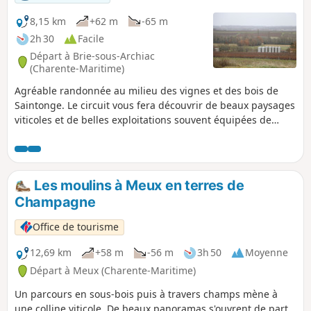
8,15 km
+62 m
-65 m
2h 30
Facile
Départ à Brie-sous-Archiac
(Charente-Maritime)
Agréable randonnée au milieu des vignes et des bois de
Saintonge. Le circuit vous fera découvrir de beaux paysages
viticoles et de belles exploitations souvent équipées de
cuves extérieures pour la production du Pineau et du
Cognac.
Les moulins à Meux en terres de
Champagne
Office de tourisme
12,69 km
+58 m
-56 m
3h 50
Moyenne
Départ à Meux (Charente-Maritime)
Un parcours en sous-bois puis à travers champs mène à
une colline viticole. De beaux panoramas s'ouvrent de part