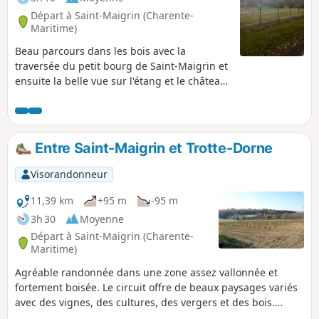
Départ à Saint-Maigrin (Charente-
Maritime)
Beau parcours dans les bois avec la
traversée du petit bourg de Saint-Maigrin et
ensuite la belle vue sur l'étang et le château.
Après une autre traversée dans les bois, on
peut admirer un chêne vert de toute beauté,
ensuite le château d'eau de Saint-Ciers-
Champagne.
Entre Saint-Maigrin et Trotte-Dorne
Visorandonneur
11,39 km
+95 m
-95 m
3h 30
Moyenne
Départ à Saint-Maigrin (Charente-
Maritime)
Agréable randonnée dans une zone assez vallonnée et
fortement boisée. Le circuit offre de beaux paysages variés
avec des vignes, des cultures, des vergers et des bois.
Parcours très partiellement balisé, nécessite de savoir lire le