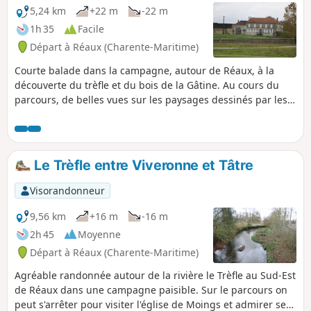
5,24 km
+22 m
-22 m
1h 35
Facile
Départ à Réaux (Charente-Maritime)
Courte balade dans la campagne, autour de Réaux, à la
découverte du trèfle et du bois de la Gâtine. Au cours du
parcours, de belles vues sur les paysages dessinés par les
cultures, les vignes et les petits bois, mais aussi de belles
surprises du patrimoine bâti ancien, dont le château de
Réaux.
Le Trèfle entre Viveronne et Tâtre
Visorandonneur
9,56 km
+16 m
-16 m
2h 45
Moyenne
Départ à Réaux (Charente-Maritime)
Agréable randonnée autour de la rivière le Trèfle au Sud-Est
de Réaux dans une campagne paisible. Sur le parcours on
peut s'arrêter pour visiter l'église de Moings et admirer ses