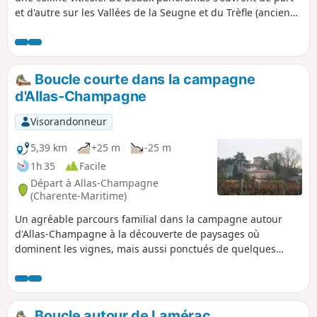
et d'autre sur les Vallées de la Seugne et du Trèfle (ancien
moulin à vent). De chemins blancs en routes de campagne,
en passant par un joli bois de chênes et châtaigniers, de
grands Domaines ponctuent le paysage jusqu'aux abords
du Trèfle (visite et dégustation au Domaine des Brissons),
Boucle courte dans la campagne
des chemins enherbés longent prés et ruisseaux et
d'Allas-Champagne
traversent les peupleraies jusqu'à l'arrivée.
Visorandonneur
5,39 km
+25 m
-25 m
1h 35
Facile
Départ à Allas-Champagne
(Charente-Maritime)
Un agréable parcours familial dans la campagne autour
d'Allas-Champagne à la découverte de paysages où
dominent les vignes, mais aussi ponctués de quelques
autres cultures et de lambeaux de bois le long du Trèfle.
C'est également l'occasion d'aller à la rencontre du
patrimoine bâti.
Boucle autour de Lamérac