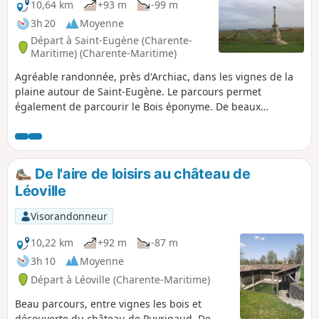
10,64 km
+93 m
-99 m
3h 20
Moyenne
Départ à Saint-Eugène (Charente-
Maritime) (Charente-Maritime)
Agréable randonnée, près d'Archiac, dans les vignes de la
plaine autour de Saint-Eugène. Le parcours permet
également de parcourir le Bois éponyme. De beaux
exemples du bâti traditionnel de Saintonge émaillent cette
balade.
De l'aire de loisirs au château de
Léoville
Visorandonneur
10,22 km
+92 m
-87 m
3h 10
Moyenne
Départ à Léoville (Charente-Maritime)
Beau parcours, entre vignes les bois et
découverte du château de Puyrigaud. De