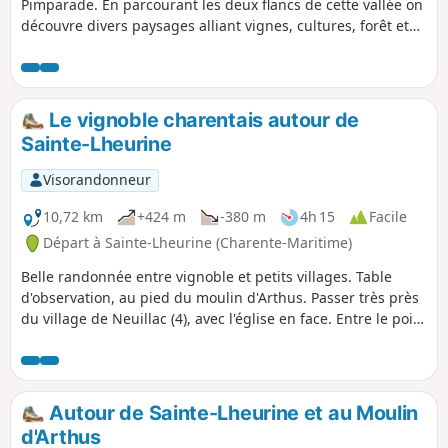
Pimparade. En parcourant les deux flancs de cette vallée on
découvre divers paysages alliant vignes, cultures, forêt et
habitats dispersés. Une partie du parcours se fait sur le
GR®360 - GRP® de Saintonge du point (2) au changement
de direction entre le point (6) et le point (7).
Le vignoble charentais autour de
Sainte-Lheurine
Visorandonneur
10,72 km
+424 m
-380 m
4h 15
Facile
Départ à Sainte-Lheurine (Charente-Maritime)
Belle randonnée entre vignoble et petits villages. Table
d'observation, au pied du moulin d'Arthus. Passer très près
du village de Neuillac (4), avec l'église en face. Entre le point
(7) et (8), on aperçoit la flèche de l'église d'Archiac.
Autour de Sainte-Lheurine et au Moulin
d'Arthus