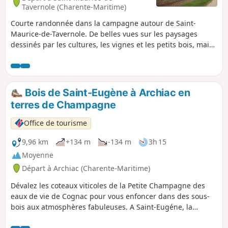
Tavernole (Charente-Maritime)
Courte randonnée dans la campagne autour de Saint-
Maurice-de-Tavernole. De belles vues sur les paysages
dessinés par les cultures, les vignes et les petits bois, mais
aussi de belles surprises du patrimoine bâti ancien. Le
circuit emprunte un court tronçon d'une ancienne voie
romaine.
Bois de Saint-Eugène à Archiac en
terres de Champagne
Office de tourisme
9,96 km
+134 m
-134 m
3h 15
Moyenne
Départ à Archiac (Charente-Maritime)
Dévalez les coteaux viticoles de la Petite Champagne des
eaux de vie de Cognac pour vous enfoncer dans des sous-
bois aux atmosphères fabuleuses. A Saint-Eugéne, la
colline, coiffée d'une belle église surplombant la vallée du