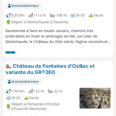
Visorandonneur
9,65 km
+113 m
-108 m
3h 05
Facile
Départ à Montchaude (Charente)
Randonnée à faire en toutes saisons, chemins très
praticables en hiver et ombragés en été. Les sites de
Montchaude, le Château du XVIe siècle, l'église reconstruite
entre 1895 et 1898, la Chapelle Saint-Mathurin perdue au
milieu des bois et beaucoup de points de vue tout au long
du cheminement à découvrir.
Château de Fontaines d'Ozillac et
variante du GR®360
Visorandonneur
7,94 km
+22 m
-22 m
2h 20
Facile
Départ à Fontaines-d'Ozillac
(Charente-Maritime)