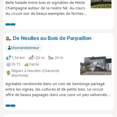
Belle balade entre bois et vignobles de Petite
Champagne autour de la rivière Né. Au cours
du circuit voir de beaux exemples de fermes
avec des portails charentais, ainsi que
d'anciens moulins. La randonnée traverse l'Île
de Breuil après un passage à gué. Des
fontaines émaillent également le parcours ou
De Neulles au Bois de Parpaillon
lui sont proches dont la Fontaine de Zade.
Visorandonneur
7,54 km
+20 m
-20 m
2h 15
Facile
Départ à Neulles (Charente-
Maritime)
Agréable randonnée dans un coin de Saintonge partagé
entre les vignes, les cultures et de petits bois. Le circuit
offre de beaux paysages dans une zone un peu vallonnée
avec un ancien moulin, le franchissement du Trèfle à
plusieurs reprises dont une fois à gué. Circuit modifié le 16
septembre 2023 *. Voir informations pratiques.