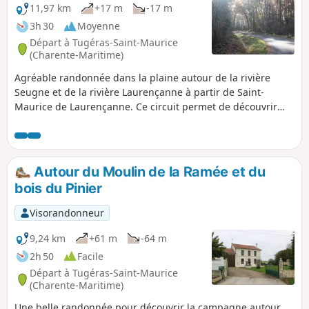
11,97 km
+17 m
-17 m
3h 30
Moyenne
Départ à Tugéras-Saint-Maurice
(Charente-Maritime)
Agréable randonnée dans la plaine autour de la rivière
Seugne et de la rivière Laurençanne à partir de Saint-
Maurice de Laurençanne. Ce circuit permet de découvrir
divers paysages de plaine, mais aussi des contreforts sur
lesquels est construit le village de Vibrac.
Autour du Moulin de la Ramée et du
bois du Pinier
Visorandonneur
9,24 km
+61 m
-64 m
2h 50
Facile
Départ à Tugéras-Saint-Maurice
(Charente-Maritime)
Une belle randonnée pour découvrir la campagne autour