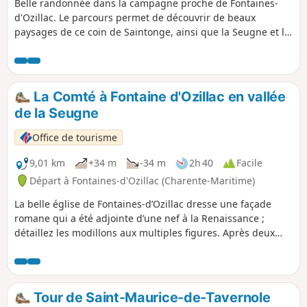
Belle randonnée dans la campagne proche de Fontaines-
d'Ozillac. Le parcours permet de découvrir de beaux
paysages de ce coin de Saintonge, ainsi que la Seugne et la
rivière qui la relie au Pharaon et aussi le magnifique
Château des Fontaines.
La Comté à Fontaine d'Ozillac en vallée
de la Seugne
Office de tourisme
9,01 km
+34 m
-34 m
2h 40
Facile
Départ à Fontaines-d'Ozillac (Charente-Maritime)
La belle église de Fontaines-d’Ozillac dresse une façade
romane qui a été adjointe d’une nef à la Renaissance ;
détaillez les modillons aux multiples figures. Après deux
kilomètres à travers champs, des espaces boisés conduisent
à un ancien sentier d’interprétation des essences
forestières. Des tables ont été installées dans une clairière,
puis vous monterez vers une ferme avant de descendre
Tour de Saint-Maurice-de-Tavernole
entre les pâturages et de prendre le chemin du retour sur