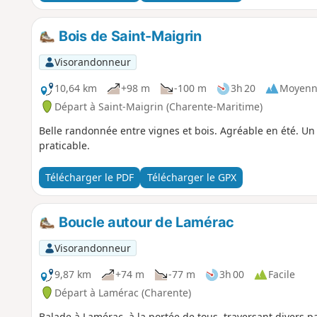
Bois de Saint-Maigrin
Visorandonneur
10,64 km
+98 m
-100 m
3h 20
Moyenn
Départ à Saint-Maigrin (Charente-Maritime)
Belle randonnée entre vignes et bois. Agréable en été. Un
praticable.
Télécharger le PDF
Télécharger le GPX
Boucle autour de Lamérac
Visorandonneur
9,87 km
+74 m
-77 m
3h 00
Facile
Départ à Lamérac (Charente)
Balade à Lamérac, à la portée de tous, traversant divers p