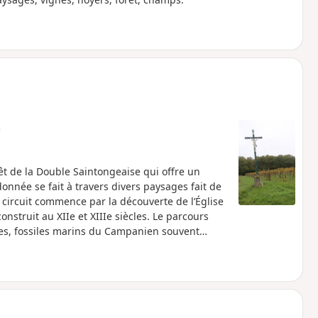
e
 de la Double Saintongeaise qui offre un
onnée se fait à travers divers paysages fait de
circuit commence par la découverte de l’Église
nstruit au XIIe et XIIIe siècles. Le parcours
stes, fossiles marins du Campanien souvent
t le cas dans le hameau de Phélipaud. En fin de
cuit), de nombreux étangs et tout
s.