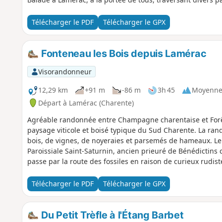
Télécharger le PDF
Télécharger le GPX
Fonteneau les Bois depuis Lamérac
Visorandonneur
12,29 km
+91 m
-86 m
3h 45
Moyenn
Départ à Lamérac (Charente)
Agréable randonnée entre Champagne charentaise et Forêt
paysage viticole et boisé typique du Sud Charente. La rand
bois, de vignes, de noyeraies et parsemés de hameaux. Le 
Paroissiale Saint-Saturnin, ancien prieuré de Bénédictins co
passe par la route des fossiles en raison de curieux rudi
réutilisés dans les constructions charentaises comme c'es
circuit, découverte de la source de la font Ninin (hors cir
Télécharger le PDF
Télécharger le GPX
particulièrement, l’Étang de la Vergne aux eaux turquoise
Du Petit Trèfle à l'Étang Barbet