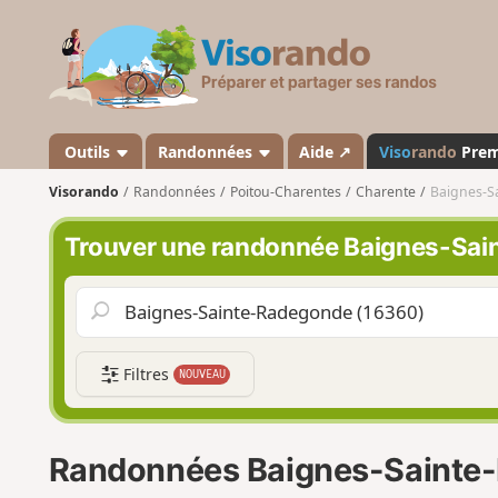
V
i
s
o
r
a
Outils
Randonnées
Aide ↗
Viso
rando
Pre
n
Visorando
Randonnées
Poitou-Charentes
Charente
Baignes-S
d
o
Trouver une randonnée Baignes-Sa
Filtres
NOUVEAU
Randonnées Baignes-Sainte