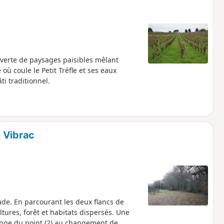
e
verte de paysages paisibles mêlant
 où coule le Petit Tréfle et ses eaux
i traditionnel.
 Vibrac
de. En parcourant les deux flancs de
ltures, forêt et habitats dispersés. Une
onge du point (2) au changement de