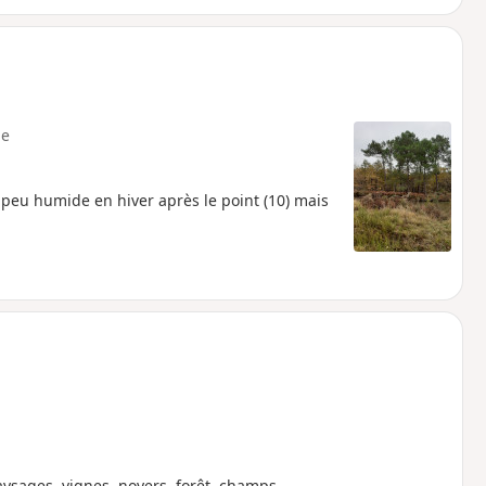
e
 peu humide en hiver après le point (10) mais
aysages, vignes, noyers, forêt, champs.