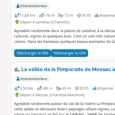
Visorandonneur
11,68 km
+76 m
-72 m
3h 35
Moyenn
Départ à Lamérac (Charente)
Agréable randonnée dans la plaine de Lamérac à la décou
cultures, vignes et quelques bois. C'est un coin très nature
claires. Dans les hameaux quelques beaux exemples de bât
Télécharger le PDF
Télécharger le GPX
La vallée de la Pimparade de Messac à
Visorandonneur
9,56 km
+69 m
-65 m
2h 55
Moyenne
Départ à Messac (Charente-Maritime)
Agréable randonnée autour du val de la rivière La Pimpara
cette vallée on découvre divers paysages alliant vignes, cu
partie du parcours se fait sur le GR®360 - GRP® de Saint