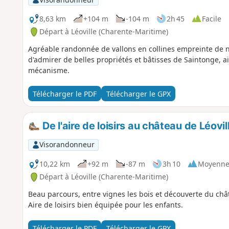
8,63 km
+104 m
-104 m
2h 45
Facile
Départ à Léoville (Charente-Maritime)
Agréable randonnée de vallons en collines empreinte de na
d'admirer de belles propriétés et bâtisses de Saintonge, a
mécanisme.
Télécharger le PDF
Télécharger le GPX
De l'aire de loisirs au château de Léovil
Visorandonneur
10,22 km
+92 m
-87 m
3h 10
Moyenn
Départ à Léoville (Charente-Maritime)
Beau parcours, entre vignes les bois et découverte du ch
Aire de loisirs bien équipée pour les enfants.
Télécharger le PDF
Télécharger le GPX