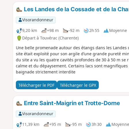
Les Landes de la Cossade et de la Cha
Visorandonneur
9,20 km
+98 m
-92 m
2h 55
Moyenne
Départ à Touvérac (Charente)
Une belle promenade autour des étangs dans les Landes d
site était exploité pour son argile d’une grande pureté mi
du site a vu les quatre cavités profondes de 30 à 50 m se 
calme et du dépaysement. Certains lacs sont magnifiques ! A
baignade strictement interdite
Télécharger le PDF
Télécharger le GPX
Entre Saint-Maigrin et Trotte-Dorne
Visorandonneur
11,39 km
+95 m
-95 m
3h 30
Moyenn