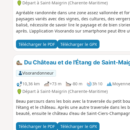
Départ à Saint-Maigrin (Charente-Maritime)
Agréable randonnée dans une zone assez vallonnée et fort
paysages variés avec des vignes, des cultures, des vergers
balisé, nécessite de savoir lire le paysage et de bien s'ori
après. L'application Visorando sur smartphone peut être ut
Télécharger le PDF
Télécharger le GPX
Du Château et de l'Étang de Saint-Maig
Visorandonneur
10,36 km
+73 m
-80 m
3h 10
Moyenn
Départ à Saint-Maigrin (Charente-Maritime)
Beau parcours dans les bois avec la traversée du petit bou
l'étang et le château. Après une autre traversée dans les 
beauté, ensuite le château d'eau de Saint-Ciers-Champag
Télécharger le PDF
Télécharger le GPX