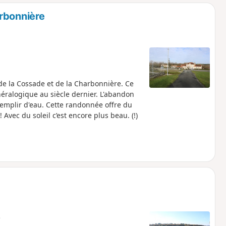
o
a
rbonnière
i
m
p
e la Cossade et de la Charbonnière. Ce
néralogique au siècle dernier. L'abandon
remplir d'eau. Cette randonnée offre du
vec du soleil c’est encore plus beau. (!)
e