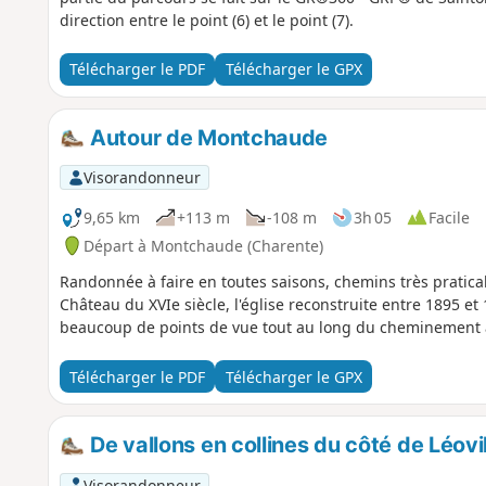
direction entre le point (6) et le point (7).
Télécharger le PDF
Télécharger le GPX
Autour de Montchaude
Visorandonneur
9,65 km
+113 m
-108 m
3h 05
Facile
Départ à Montchaude (Charente)
Randonnée à faire en toutes saisons, chemins très pratica
Château du XVIe siècle, l'église reconstruite entre 1895 e
beaucoup de points de vue tout au long du cheminement à
Télécharger le PDF
Télécharger le GPX
De vallons en collines du côté de Léovi
Visorandonneur