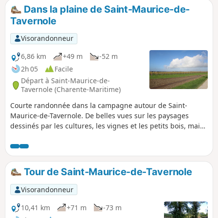
Dans la plaine de Saint-Maurice-de-
Tavernole
Visorandonneur
6,86 km
+49 m
-52 m
2h 05
Facile
Départ à Saint-Maurice-de-
Tavernole (Charente-Maritime)
Courte randonnée dans la campagne autour de Saint-
Maurice-de-Tavernole. De belles vues sur les paysages
dessinés par les cultures, les vignes et les petits bois, mais
aussi de belles surprises du patrimoine bâti ancien. Le
circuit emprunte un court tronçon d'une ancienne voie
romaine.
Tour de Saint-Maurice-de-Tavernole
Visorandonneur
10,41 km
+71 m
-73 m