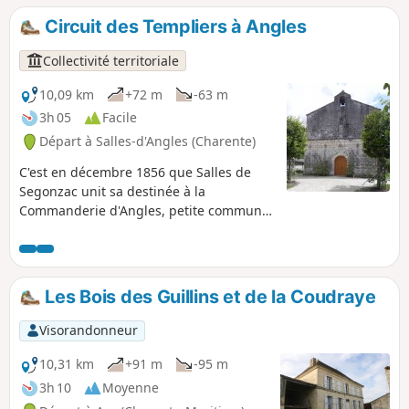
Paul.
Circuit des Templiers à Angles
Collectivité territoriale
10,09 km
+72 m
-63 m
3h 05
Facile
Départ à Salles-d'Angles (Charente)
C'est en décembre 1856 que Salles de
Segonzac unit sa destinée à la
Commanderie d'Angles, petite commune
nichée dans un coude de la rivière Le Né.
Angles rythmait sa vie en accord avec la
rivière alors que Salles, à l'allure d'un
gros village, faisait de la vigne son axe
Les Bois des Guillins et de la Coudraye
principal.
Visorandonneur
10,31 km
+91 m
-95 m
3h 10
Moyenne