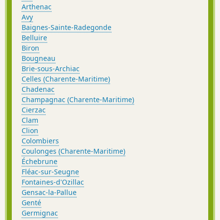
Arthenac
Avy
Baignes-Sainte-Radegonde
Belluire
Biron
Bougneau
Brie-sous-Archiac
Celles (Charente-Maritime)
Chadenac
Champagnac (Charente-Maritime)
Cierzac
Clam
Clion
Colombiers
Coulonges (Charente-Maritime)
Échebrune
Fléac-sur-Seugne
Fontaines-d'Ozillac
Gensac-la-Pallue
Genté
Germignac