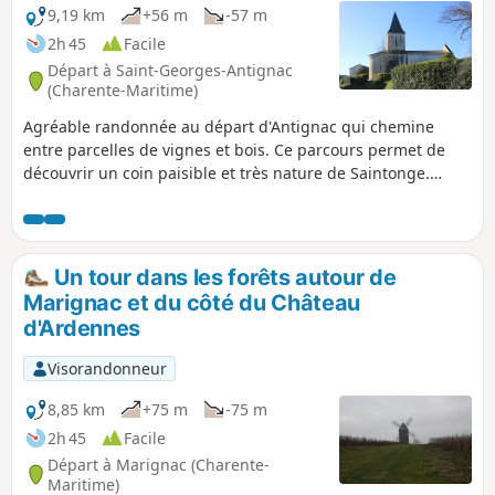
9,19 km
+56 m
-57 m
2h 45
Facile
Départ à Saint-Georges-Antignac
(Charente-Maritime)
Agréable randonnée au départ d'Antignac qui chemine
entre parcelles de vignes et bois. Ce parcours permet de
découvrir un coin paisible et très nature de Saintonge.
Possibilité de voir des animaux sauvages comme des
chevreuils par exemple en bordure de bois.
Un tour dans les forêts autour de
Marignac et du côté du Château
d'Ardennes
Visorandonneur
8,85 km
+75 m
-75 m
2h 45
Facile
Départ à Marignac (Charente-
Maritime)