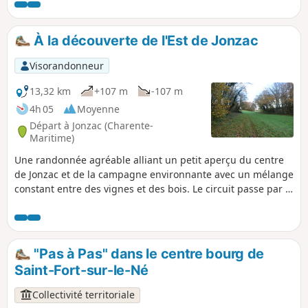
villages alentours. Et à chaque saison, des charmes
différents...
À la découverte de l'Est de Jonzac
Visorandonneur
13,32 km
+107 m
-107 m
4h 05
Moyenne
Départ à Jonzac (Charente-
Maritime)
Une randonnée agréable alliant un petit aperçu du centre
de Jonzac et de la campagne environnante avec un mélange
constant entre des vignes et des bois. Le circuit passe par le
Parc de Loisirs des Antilles, offre une belle vue du château
de Jonzac avant d'aller sur des hauteurs proches et de finir
en passant au Château de la Dîmerie. Le parcours propose
également plusieurs cheminements le long de la belle
"Pas à Pas" dans le centre bourg de
Seugne. Le parking et le site des Thermes de Jonzac sont
Saint-Fort-sur-le-Né
ouverts de 6h à 20h (seulement)
Collectivité territoriale