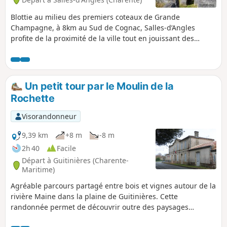
Blottie au milieu des premiers coteaux de Grande
Champagne, à 8km au Sud de Cognac, Salles-d’Angles
profite de la proximité de la ville tout en jouissant des
avantages du monde rural et trouve son dynamisme dans la
vie économique.
Un petit tour par le Moulin de la
Rochette
Visorandonneur
9,39 km
+8 m
-8 m
2h 40
Facile
Départ à Guitinières (Charente-
Maritime)
Agréable parcours partagé entre bois et vignes autour de la
rivière Maine dans la plaine de Guitinières. Cette
randonnée permet de découvrir outre des paysages
reposants, un patrimoine bâti caractéristique de Saintonge