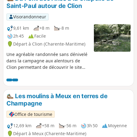
accueille le musée artisanal et rural de Clion.
Saint-Paul autour de Clion
Visorandonneur
9,61 km
+8 m
-8 m
2h 45
Facile
Départ à Clion (Charente-Maritime)
Une agréable randonnée sans dénivelé
dans la campagne aux alentours de
Clion permettant de découvrir le site
verdoyant du Pont aux Ânes, la Chapelle
de Saint-Paul, la Fontaine Saint-Fort et
d'avoir de belles vues sur les châteaux
de Lussac et de Clam.Ce circuit
Les moulins à Meux en terres de
emprunte très partiellement le GRP®®
Champagne
de Saintonge.
Office de tourisme
12,69 km
+58 m
-56 m
3h 50
Moyenne
Départ à Meux (Charente-Maritime)