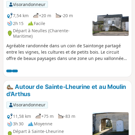
Visorandonneur
7,54 km
+20 m
-20 m
2h 15
Facile
Départ à Neulles (Charente-
Maritime)
Agréable randonnée dans un coin de Saintonge partagé
entre les vignes, les cultures et de petits bois. Le circuit
offre de beaux paysages dans une zone un peu vallonnée
avec un ancien moulin, le franchissement du Trèfle à
plusieurs reprises dont une fois à gué. Circuit modifié le 16
septembre 2023 *. Voir informations pratiques.
Autour de Sainte-Lheurine et au Moulin
d'Arthus
Visorandonneur
11,58 km
+75 m
-83 m
3h 30
Moyenne
Départ à Sainte-Lheurine