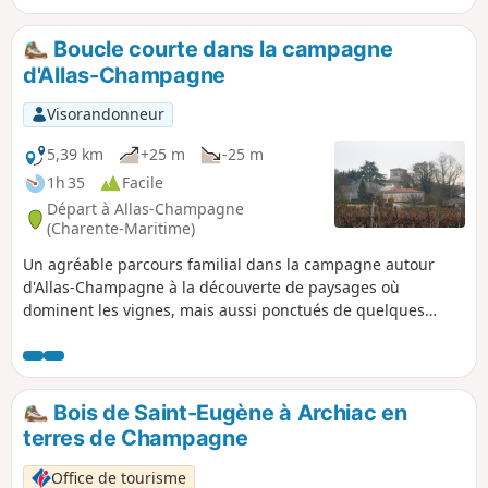
Boucle courte dans la campagne
d'Allas-Champagne
Visorandonneur
5,39 km
+25 m
-25 m
1h 35
Facile
Départ à Allas-Champagne
(Charente-Maritime)
Un agréable parcours familial dans la campagne autour
d'Allas-Champagne à la découverte de paysages où
dominent les vignes, mais aussi ponctués de quelques
autres cultures et de lambeaux de bois le long du Trèfle.
C'est également l'occasion d'aller à la rencontre du
patrimoine bâti.
Bois de Saint-Eugène à Archiac en
terres de Champagne
Office de tourisme