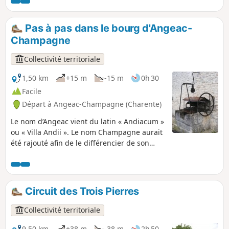
et plusieurs moulins.
Pas à pas dans le bourg d'Angeac-
Champagne
Collectivité territoriale
1,50 km
+15 m
-15 m
0h 30
Facile
Départ à Angeac-Champagne (Charente)
Le nom d’Angeac vient du latin « Andiacum »
ou « Villa Andii ». Le nom Champagne aurait
été rajouté afin de le différencier de son
homonyme « Angeac- Charente ». Elle se
compose de deux bourgs : Angeac et
Roissac. Ses distilleries professionnelles sont
un atout majeur dans la production
Circuit des Trois Pierres
importante d’eau-de-vie.
Collectivité territoriale
9,50 km
+38 m
-38 m
2h 50