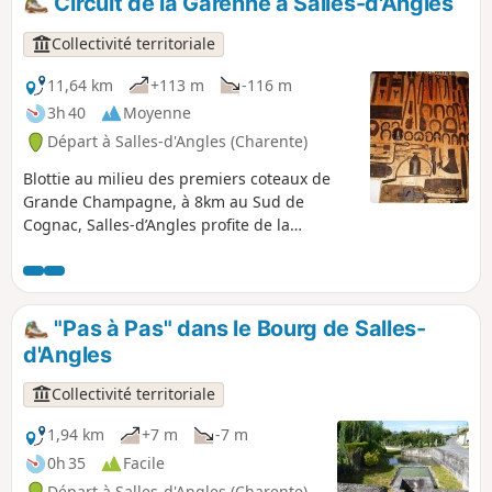
Circuit de la Garenne à Salles-d'Angles
Collectivité territoriale
11,64 km
+113 m
-116 m
3h 40
Moyenne
Départ à Salles-d'Angles (Charente)
Blottie au milieu des premiers coteaux de
Grande Champagne, à 8km au Sud de
Cognac, Salles-d’Angles profite de la
proximité de la ville tout en jouissant des
avantages du monde rural et trouve son
dynamisme dans la vie économique.
"Pas à Pas" dans le Bourg de Salles-
d'Angles
Collectivité territoriale
1,94 km
+7 m
-7 m
0h 35
Facile
Départ à Salles-d'Angles (Charente)