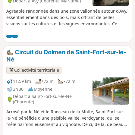
Départ à Avy (Charente-Maritime)
Agréable randonnée dans une zone vallonnée autour d'Avy,
essentiellement dans des bois, mais offrant de belles
visions sur les cultures et les vignes environnantes. Ce
parcours offre un bon moment de quiétude en pleine
nature et permet de découvrir également quelques beaux
exemples du bâti de Saintonge.
Circuit du Dolmen de Saint-Fort-sur-le-
Né
Collectivité territoriale
11,59 km
+72 m
-72 m
3h 30
Moyenne
Départ à Saint-Fort-sur-le-Né
(Charente)
Arrosé par le Né et le Ruisseau de la Motte, Saint-Fort-sur-
le-Né bénéficie d'une paisible vallée, verdoyante, qui se
mêle harmonieusement au vignoble. De ci, de là, de beaux
points de vue sur le village, le dolmen, le vignoble et les