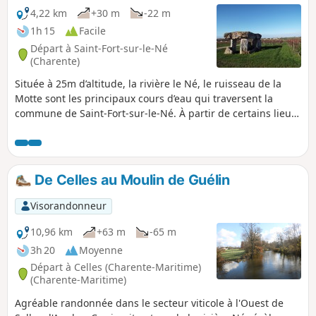
4,22 km
+30 m
-22 m
1h 15
Facile
Départ à Saint-Fort-sur-le-Né
(Charente)
Située à 25m d’altitude, la rivière le Né, le ruisseau de la
Motte sont les principaux cours d’eau qui traversent la
commune de Saint-Fort-sur-le-Né. À partir de certains lieux,
il y a d’excellentes vues du village, du dolmen, des
vignobles, du paysage de la Grande Champagne et des
autres villages aux alentours. Chaque saison permet d’en
découvrir des charmes différents.
De Celles au Moulin de Guélin
Visorandonneur
10,96 km
+63 m
-65 m
3h 20
Moyenne
Départ à Celles (Charente-Maritime)
(Charente-Maritime)
Agréable randonnée dans le secteur viticole à l'Ouest de