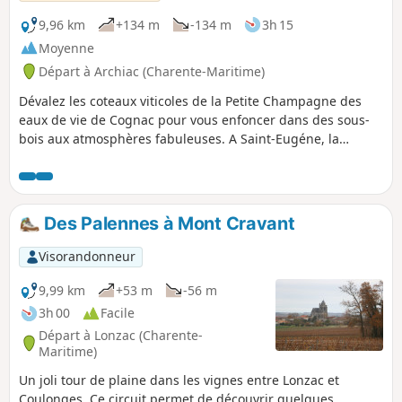
9,96 km
+134 m
-134 m
3h 15
Moyenne
Départ à Archiac (Charente-Maritime)
Dévalez les coteaux viticoles de la Petite Champagne des
eaux de vie de Cognac pour vous enfoncer dans des sous-
bois aux atmosphères fabuleuses. A Saint-Eugéne, la
colline, coiffée d'une belle église surplombant la vallée du
Né, offre un panorama magistral sur le vignoble.
Des Palennes à Mont Cravant
Visorandonneur
9,99 km
+53 m
-56 m
3h 00
Facile
Départ à Lonzac (Charente-
Maritime)
Un joli tour de plaine dans les vignes entre Lonzac et
Coulonges. Ce circuit permet de découvrir quelques