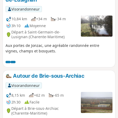
Visorandonneur
10,84 km
+34 m
-34 m
3h 10
Moyenne
Départ à Saint-Germain-de-
Lusignan (Charente-Maritime)
Aux portes de Jonzac, une agréable randonnée entre
vignes, champs et bosquets.
Autour de Brie-sous-Archiac
Visorandonneur
8,15 km
+62 m
-65 m
2h 30
Facile
Départ à Brie-sous-Archiac
(Charente-Maritime)