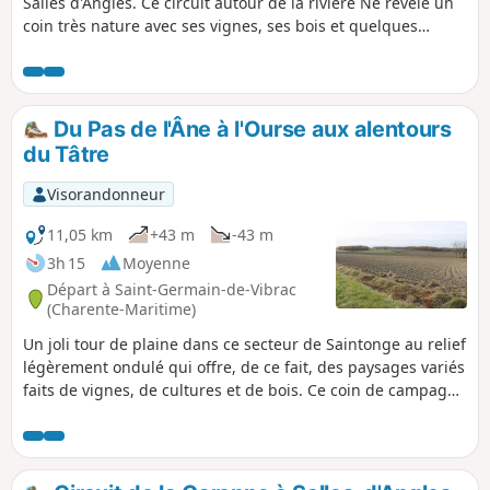
Salles d'Angles. Ce circuit autour de la rivière Né révèle un
coin très nature avec ses vignes, ses bois et quelques
cultures. Au long du parcours quelques beaux exemples du
patrimoine bâti traditionnel.
Du Pas de l'Âne à l'Ourse aux alentours
du Tâtre
Visorandonneur
11,05 km
+43 m
-43 m
3h 15
Moyenne
Départ à Saint-Germain-de-Vibrac
(Charente-Maritime)
Un joli tour de plaine dans ce secteur de Saintonge au relief
légèrement ondulé qui offre, de ce fait, des paysages variés
faits de vignes, de cultures et de bois. Ce coin de campagne
est agrémenté de la présence du Ruisseau du Tâtre. Le
parcours permet de voir de beaux exemples du patrimoine
bâti charentais.