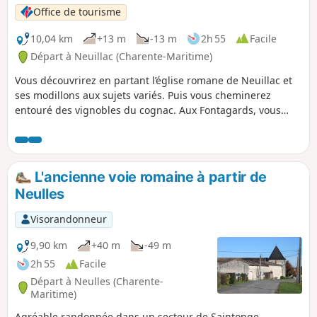
Office de tourisme
10,04 km
+13 m
-13 m
2h 55
Facile
Départ à Neuillac (Charente-Maritime)
Vous découvrirez en partant l’église romane de Neuillac et
ses modillons aux sujets variés. Puis vous cheminerez
entouré des vignobles du cognac. Aux Fontagards, vous
croiserez une belle maison bourgeoise qui témoigne de
l’essor de la viticulture au XIXe siècle. Après avoir traversé le
Noblat, vous rejoindrez un secteur plus boisé où un tronçon
de la Voie Romaine a été mise à jour, avant de rejoindre
L'ancienne voie romaine à partir de
Neuillac sur des chemins bordés de vignes et bosquets.
Neulles
Visorandonneur
9,90 km
+40 m
-49 m
2h 55
Facile
Départ à Neulles (Charente-
Maritime)
Agréable randonnée dans un secteur de Saintonge