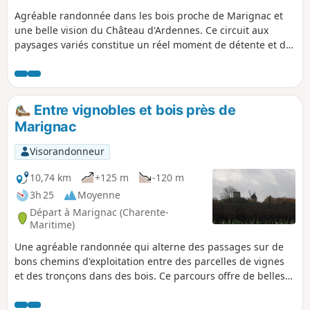
Agréable randonnée dans les bois proche de Marignac et
une belle vision du Château d'Ardennes. Ce circuit aux
paysages variés constitue un réel moment de détente et de
dépaysement. La découverte du Château d'Ardennes en
sortant du bois est un réel ravissement et une belle
surprise compte-tenu de l'état du bâtiment.
Entre vignobles et bois près de
Marignac
Visorandonneur
10,74 km
+125 m
-120 m
3h 25
Moyenne
Départ à Marignac (Charente-
Maritime)
Une agréable randonnée qui alterne des passages sur de
bons chemins d'exploitation entre des parcelles de vignes
et des tronçons dans des bois. Ce parcours offre de belles
vues sur la campagne de Saintonge et permet de profiter
du calme de ce secteur.