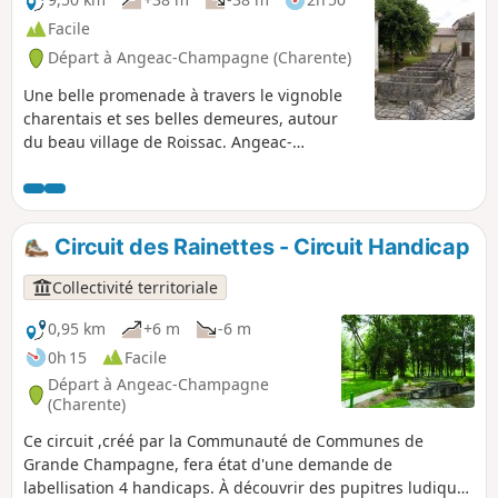
Facile
Départ à Angeac-Champagne (Charente)
Une belle promenade à travers le vignoble
charentais et ses belles demeures, autour
du beau village de Roissac. Angeac-
Champagne compte de nombreuses
maisons charentaises cossues, témoignage
de l'opulence économique liée au produit
local, sa vocation principale. L'entrée des
Circuit des Rainettes - Circuit Handicap
propriétés est marquée par un porche ou
portail : on en compte pas moins de
Collectivité territoriale
cinquante ! Ils sont uniques et
fondamentaux de notre patrimoine local. Au
0,95 km
+6 m
-6 m
village de Roissac, ils embellissent la rue
0h 15
Facile
principale.
Départ à Angeac-Champagne
(Charente)
Ce circuit ,créé par la Communauté de Communes de
Grande Champagne, fera état d'une demande de
labellisation 4 handicaps. À découvrir des pupitres ludiques