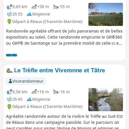
9,63 km
+58 m
-55 m
2h 55
Moyenne
Départ à Réaux (Charente-Maritime)
Randonnée agréable offrant de jolis panoramas et de belles
expositions au soleil. Cette randonnée emprunte le GR®360
ou GRP® de Saintonge sur la première moitié de celle-ci et
sur le final.
Le Trèfle entre Viveronne et Tâtre
Visorandonneur
9,56 km
+16 m
-16 m
2h 45
Moyenne
Départ à Réaux (Charente-Maritime)
Agréable randonnée autour de la rivière le Trèfle au Sud-Est
de Réaux dans une campagne paisible. Sur le parcours on
peut s'arrêter pour visiter l'église de Moings et admirer ses