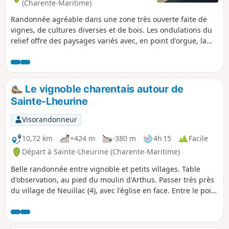
(Charente-Maritime)
Randonnée agréable dans une zone très ouverte faite de
vignes, de cultures diverses et de bois. Les ondulations du
relief offre des paysages variés avec, en point d'orgue, la
butte du Moulin d'Arthus qui permet de bien les apprécier.
Le secteur est traversé par la rivière le Villier.
Le vignoble charentais autour de
Sainte-Lheurine
Visorandonneur
10,72 km
+424 m
-380 m
4h 15
Facile
Départ à Sainte-Lheurine (Charente-Maritime)
Belle randonnée entre vignoble et petits villages. Table
d'observation, au pied du moulin d'Arthus. Passer très près
du village de Neuillac (4), avec l'église en face. Entre le point
(7) et (8), on aperçoit la flèche de l'église d'Archiac.