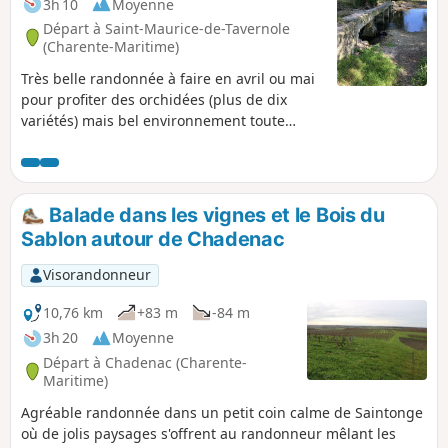
3h 10
Moyenne
Départ à Saint-Maurice-de-Tavernole
(Charente-Maritime)
Très belle randonnée à faire en avril ou mai
pour profiter des orchidées (plus de dix
variétés) mais bel environnement toute
l'année avec des très beaux points de vue
bien dégagés. Attention au pont romain à
traverser, la seule difficulté mais important
si on à le vertige. Possibilité de l'éviter.
Balade dans les vignes et le Bois du
Sablon autour de Chadenac
Visorandonneur
10,76 km
+83 m
-84 m
3h 20
Moyenne
Départ à Chadenac (Charente-
Maritime)
Agréable randonnée dans un petit coin calme de Saintonge
où de jolis paysages s'offrent au randonneur mêlant les