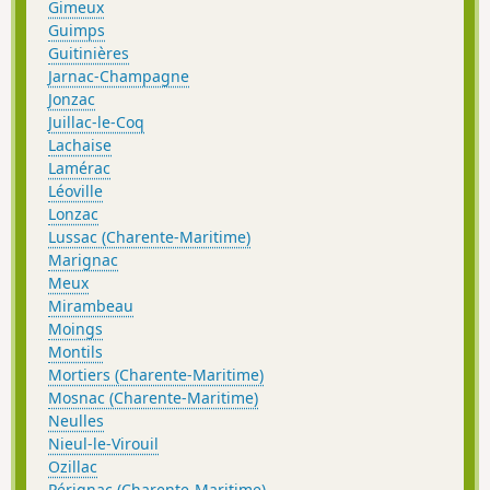
Gimeux
Guimps
Guitinières
Jarnac-Champagne
Jonzac
Juillac-le-Coq
Lachaise
Lamérac
Léoville
Lonzac
Lussac (Charente-Maritime)
Marignac
Meux
Mirambeau
Moings
Montils
Mortiers (Charente-Maritime)
Mosnac (Charente-Maritime)
Neulles
Nieul-le-Virouil
Ozillac
Pérignac (Charente-Maritime)