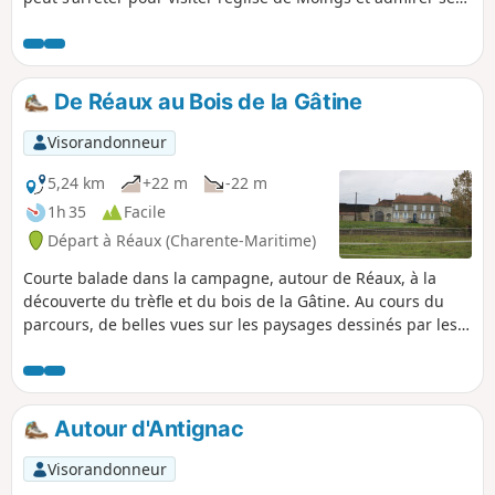
graffitis du XIIe siècle tout à fait exceptionnels.
De Réaux au Bois de la Gâtine
Visorandonneur
5,24 km
+22 m
-22 m
1h 35
Facile
Départ à Réaux (Charente-Maritime)
Courte balade dans la campagne, autour de Réaux, à la
découverte du trèfle et du bois de la Gâtine. Au cours du
parcours, de belles vues sur les paysages dessinés par les
cultures, les vignes et les petits bois, mais aussi de belles
surprises du patrimoine bâti ancien, dont le château de
Réaux.
Autour d'Antignac
Visorandonneur