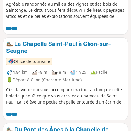
Agréable randonnée au milieu des vignes et des bois de
Saintonge. Le circuit vous fera découvrir de beaux paysages
viticoles et de belles exploitations souvent équipées de
cuves extérieures pour la production du Pineau et du
Cognac.
La Chapelle Saint-Paul à Clion-sur-
Seugne
Office de tourisme
4,84 km
+8 m
-8 m
1h 25
Facile
Départ à Clion (Charente-Maritime)
C’est la vigne qui vous accompagnera tout au long de cette
balade, jusqu’à ce que vous arriviez au hameau de Saint-
Paul. Là, s’élève une petite chapelle entourée d’un écrin de
verdure. Un accès descend sur les berges de La Seugne,
soigneusement agrémentées de fleurs. Puis vous repartirez
à travers vignes et champs le long de la voie ferrée pour
rejoindre Clion où une étape s’impose au presbytère qui
Du Pont des Ânes à la Chapelle de