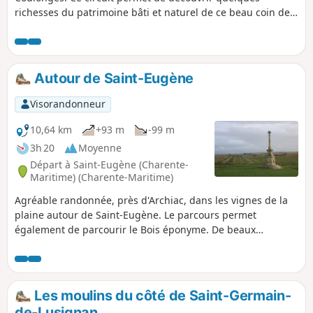
richesses du patrimoine bâti et naturel de ce beau coin de
Saintonge. Beaucoup de calme au programme de cette
randonnée.
Autour de Saint-Eugène
Visorandonneur
10,64 km
+93 m
-99 m
3h 20
Moyenne
Départ à Saint-Eugène (Charente-
Maritime) (Charente-Maritime)
Agréable randonnée, près d'Archiac, dans les vignes de la
plaine autour de Saint-Eugène. Le parcours permet
également de parcourir le Bois éponyme. De beaux
exemples du bâti traditionnel de Saintonge émaillent cette
balade.
Les moulins du côté de Saint-Germain-
de-Lusignan