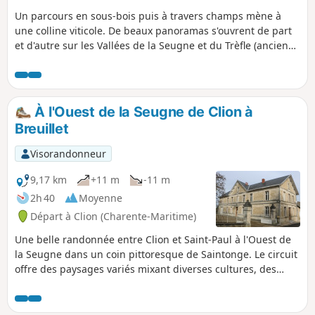
Un parcours en sous-bois puis à travers champs mène à
une colline viticole. De beaux panoramas s'ouvrent de part
et d'autre sur les Vallées de la Seugne et du Trèfle (ancien
moulin à vent). De chemins blancs en routes de campagne,
en passant par un joli bois de chênes et châtaigniers, de
grands Domaines ponctuent le paysage jusqu'aux abords
du Trèfle (visite et dégustation au Domaine des Brissons),
À l'Ouest de la Seugne de Clion à
des chemins enherbés longent prés et ruisseaux et
Breuillet
traversent les peupleraies jusqu'à l'arrivée.
Visorandonneur
9,17 km
+11 m
-11 m
2h 40
Moyenne
Départ à Clion (Charente-Maritime)
Une belle randonnée entre Clion et Saint-Paul à l'Ouest de
la Seugne dans un coin pittoresque de Saintonge. Le circuit
offre des paysages variés mixant diverses cultures, des
parcelles de vignes et de petits bois. C'est ausssi l'occasion
de longer la Seugne, de voir une des sources qui
l'alimentent et du patrimoine bâti comme la Chapelle Saint-