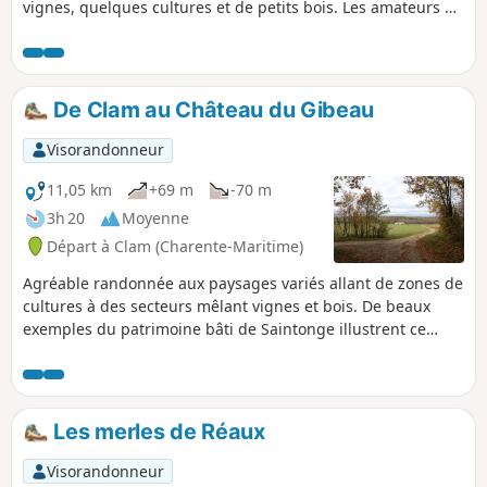
vignes, quelques cultures et de petits bois. Les amateurs de
nature devraient y trouver du calme et une variété liée au
léger vallonnement de ce secteur.
De Clam au Château du Gibeau
Visorandonneur
11,05 km
+69 m
-70 m
3h 20
Moyenne
Départ à Clam (Charente-Maritime)
Agréable randonnée aux paysages variés allant de zones de
cultures à des secteurs mêlant vignes et bois. De beaux
exemples du patrimoine bâti de Saintonge illustrent ce
parcours, dont des maisons traditionnelles, le Château du
Gibeau et des églises. La moitié du parcours permet de
découvrir une portion du GR®360 ou GRP® de Saintonge.
Les merles de Réaux
Visorandonneur