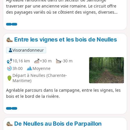
traverser par une ancienne voie romaine. Le circuit offre
des paysages variés où se côtoient des vignes, diverses
cultures et des bois. C'est aussi l'occasion de voir de beaux
exemples du patrimoine bâti, comme d'anciennes fermes
charentaises.
Entre les vignes et les bois de Neulles
Visorandonneur
10,16 km
+30 m
-30 m
3h 00
Moyenne
Départ à Neulles (Charente-
Maritime)
Agréable parcours dans la campagne, entre les vignes, les
bois et le bord de la rivière.
De Neulles au Bois de Parpaillon