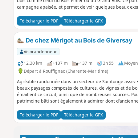
bois comme celui du Bois Pinier ou du Grand Bois. Ce parc
campagne apaisée, et permet de voir quelques beaux exem
Télécharger le PDF
Télécharger le GPX
De chez Mérigot au Bois de Giversay
Visorandonneur
12,30 km
+137 m
-137 m
3h 55
Moyen
Départ à Rouffignac (Charente-Maritime)
Agréable randonnée dans un secteur de Saintonge assez v
beaux paysages composés de cultures, de vignes et de bo
émaillent ce circuit, ainsi que de nombreuses sources. P
patrimoine bâti sont également à admirer dont d'ancienn
Télécharger le PDF
Télécharger le GPX