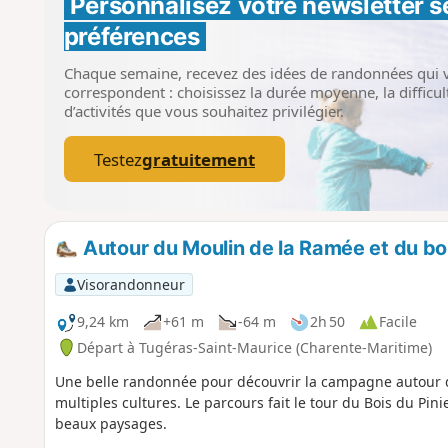
Personnalisez votre newsletter 
s
préférences
Chaque semaine, recevez des idées de randonnées qui 
correspondent : choisissez la durée moyenne, la difficult
d’activités que vous souhaitez privilégier.
Testez
gratuitement
Autour du Moulin de la Ramée et du boi
Visorandonneur
9,24 km
+61 m
-64 m
2h 50
Facile
Départ à Tugéras-Saint-Maurice (Charente-Maritime)
Une belle randonnée pour découvrir la campagne autour de
multiples cultures. Le parcours fait le tour du Bois du Pini
beaux paysages.