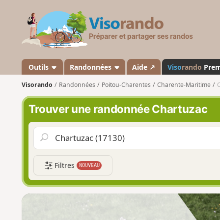
V
i
s
o
r
a
Outils
Randonnées
Aide ↗
Viso
rando
Pre
n
Visorando
Randonnées
Poitou-Charentes
Charente-Maritime
d
o
Trouver une randonnée Chartuzac
Filtres
NOUVEAU