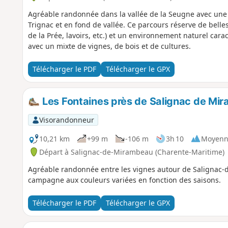
Agréable randonnée dans la vallée de la Seugne avec une 
Trignac et en fond de vallée. Ce parcours réserve de bell
de la Prée, lavoirs, etc.) et un environnement naturel cara
avec un mixte de vignes, de bois et de cultures.
Télécharger le PDF
Télécharger le GPX
Les Fontaines près de Salignac de Mi
Visorandonneur
10,21 km
+99 m
-106 m
3h 10
Moyenn
Départ à Salignac-de-Mirambeau (Charente-Maritime)
Agréable randonnée entre les vignes autour de Salignac
campagne aux couleurs variées en fonction des saisons.
Télécharger le PDF
Télécharger le GPX