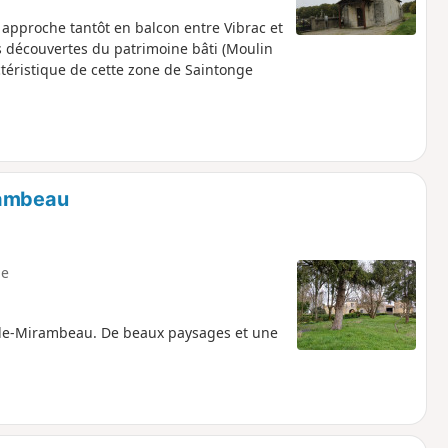
approche tantôt en balcon entre Vibrac et
es découvertes du patrimoine bâti (Moulin
ctéristique de cette zone de Saintonge
rambeau
e
-de-Mirambeau. De beaux paysages et une