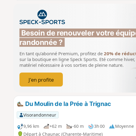
Besoin de renouveler votre équip
randonnée ?
En tant qu’abonné Premium, profitez de
20% de réduc
sur la boutique en ligne Speck Sports.
Eté comme hiver, 
matériel nécessaire à vos sorties de pleine nature.
J'en profite
Du Moulin de la Prée à Trignac
Visorandonneur
9,96 km
+62 m
-60 m
3h 00
Moyenne
Départ à Chaunac (Charente-Maritime)