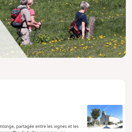
o
a
i
m
p
e
ntonge, partagée entre les vignes et les