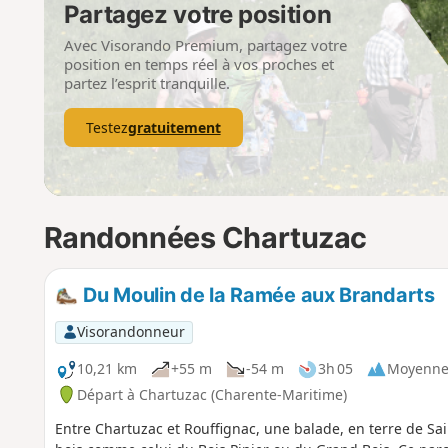
Partagez votre position
Avec Visorando Premium, partagez votre
position en temps réel à vos proches et
partez l’esprit tranquille.
Testez
gratuitement
Randonnées Chartuzac
Du Moulin de la Ramée aux Brandarts
Visorandonneur
10,21 km
+55 m
-54 m
3h 05
Moyenn
Départ à Chartuzac (Charente-Maritime)
Entre Chartuzac et Rouffignac, une balade, en terre de Sai