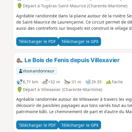
Départ à Tugéras-Saint-Maurice (Charente-Maritime)
Agréable randonnée dans la plaine autour de la rivière Se
de Saint-Maurice de Laurençanne. Ce circuit permet de dé
aussi des contreforts sur lesquels est construit le village d
Télécharger le PDF
Télécharger le GPX
Le Bois de Fenis depuis Villexavier
Visorandonneur
8,71 km
+32 m
-31 m
2h 35
Facile
Départ à Villexavier (Charente-Maritime)
Agréable randonnée autour de Villexavier à travers les vigne
découvrir de paisibles paysages aux tons variés tout au l
patrimoine bâti. Le cheminement de part et d'autre du Ma
Télécharger le PDF
Télécharger le GPX