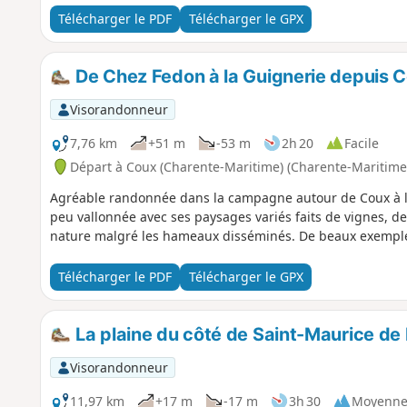
Télécharger le PDF
Télécharger le GPX
De Chez Fedon à la Guignerie depuis 
Visorandonneur
7,76 km
+51 m
-53 m
2h 20
Facile
Départ à Coux (Charente-Maritime) (Charente-Maritime
Agréable randonnée dans la campagne autour de Coux à l
peu vallonnée avec ses paysages variés faits de vignes, de 
nature malgré les hameaux disséminés. De beaux exemples
Télécharger le PDF
Télécharger le GPX
La plaine du côté de Saint-Maurice d
Visorandonneur
11,97 km
+17 m
-17 m
3h 30
Moyenn