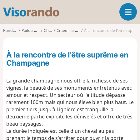
V
O
i
u
s
v
o
Randonnées
Poitou-Charentes
Charente
Criteuil-la-Magdeleine
À la rencontre de l'être suprême en Champagne
r
r
i
a
r
n
À la rencontre de l'être suprême en
l
d
a
Champagne
o
n
a
La grande champagne nous offre la richesse de ses
v
i
vignes, la beauté de ses monuments entretenus avec
g
amour et respect. Un secteur où l'altitude dépasse
a
rarement 100m mais qui nous élève bien plus haut. Le
t
premier tiers jusqu'à Lignière est tranquille la
i
deuxième partie exploite les dénivelés et offre de très
o
beau paysages.
n
La durée indiquée est celle d'un cheval au pas
prenant le temps de s’arrêter pour ouvrir la porte