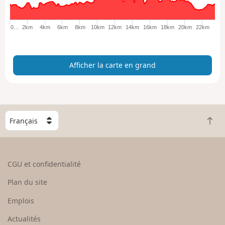
r
l
a
0…
2km
4km
6km
8km
10km
12km
14km
16km
18km
20km
22km
c
a
r
Afficher la carte en grand
t
e
e
n
g
C
r
R
h
a
e
o
n
t
i
d
o
s
CGU et confidentialité
u
i
r
s
Plan du site
e
s
n
e
Emplois
h
z
Actualités
a
u