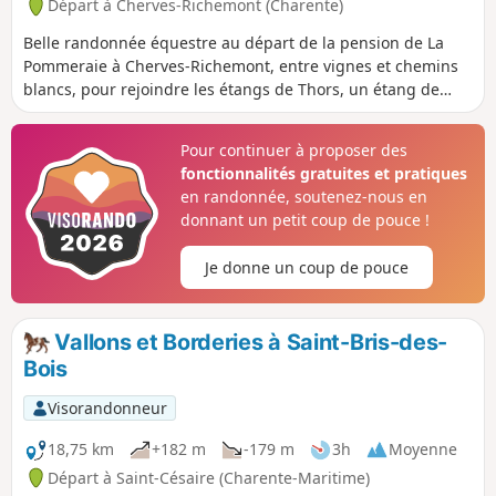
Départ à Cherves-Richemont (Charente)
Belle randonnée équestre au départ de la pension de La
Pommeraie à Cherves-Richemont, entre vignes et chemins
blancs, pour rejoindre les étangs de Thors, un étang de
balade et de baignade puis l'étang de pêche entouré de
bois, avec un retour boisé le long de l'antenne en passant
Pour continuer à proposer des
par des gués et points d'eau.
fonctionnalités gratuites et pratiques
en randonnée, soutenez-nous en
donnant un petit coup de pouce !
Je donne un coup de pouce
Vallons et Borderies à Saint-Bris-des-
Bois
Visorandonneur
18,75 km
+182 m
-179 m
3h
Moyenne
Départ à Saint-Césaire (Charente-Maritime)