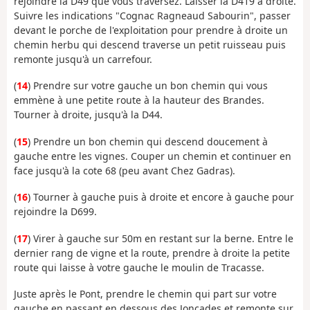
rejoindre la D49 que vous traversez. Laisser la D419 à droite.
Suivre les indications "Cognac Ragneaud Sabourin", passer
devant le porche de l'exploitation pour prendre à droite un
chemin herbu qui descend traverse un petit ruisseau puis
remonte jusqu'à un carrefour.
(
14
) Prendre sur votre gauche un bon chemin qui vous
emmène à une petite route à la hauteur des Brandes.
Tourner à droite, jusqu'à la D44.
(
15
) Prendre un bon chemin qui descend doucement à
gauche entre les vignes. Couper un chemin et continuer en
face jusqu'à la cote 68 (peu avant Chez Gadras).
(
16
) Tourner à gauche puis à droite et encore à gauche pour
rejoindre la D699.
(
17
) Virer à gauche sur 50m en restant sur la berne. Entre le
dernier rang de vigne et la route, prendre à droite la petite
route qui laisse à votre gauche le moulin de Tracasse.
Juste après le Pont, prendre le chemin qui part sur votre
gauche en passant en dessous des Joncades et remonte sur