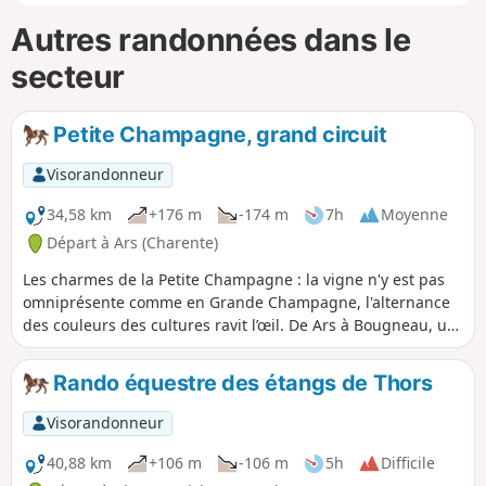
Autres randonnées dans le
secteur
Petite Champagne, grand circuit
Visorandonneur
34,58 km
+176 m
-174 m
7h
Moyenne
Départ à Ars (Charente)
Les charmes de la Petite Champagne : la vigne n'y est pas
omniprésente comme en Grande Champagne, l'alternance
des couleurs des cultures ravit l’œil. De Ars à Bougneau, un
chemin de crête avec de vastes panoramas sur la vallée de
la Charente. De Bougneau à Lonzac une promenade sur de
Rando équestre des étangs de Thors
bons chemin dans l'attente ...d'une belle et triste histoire
d'amour. Un retour par des chemins longeant la vallée du
Visorandonneur
Né avec un gué qui sera le seul point d'eau naturel. Pensez
aux possibilités de halte...
40,88 km
+106 m
-106 m
5h
Difficile