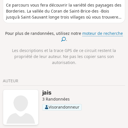
Ce parcours vous fera découvrir la variété des paysages des
Borderies. La vallée du Coran de Saint-Brice-des -Bois
jusqu'à Saint-Sauvant longe trois villages où vous trouverez
aussi bien un accueil pour vous restaurer que des églises
ou monuments remarquables. Passé Saint-Sauvant vous
Pour plus de randonnées, utilisez notre
moteur de recherche
ressentirez le côté secret des Borderies où les vignes et les
.
exploitations se découvrent au détour d'un bois, au creux
d'un vallon. La nature y est moins apprivoisée que dans le
Les descriptions et la trace GPS de ce circuit restent la
reste de la région.
propriété de leur auteur. Ne pas les copier sans son
autorisation.
AUTEUR
jais
3 Randonnées
Visorandonneur