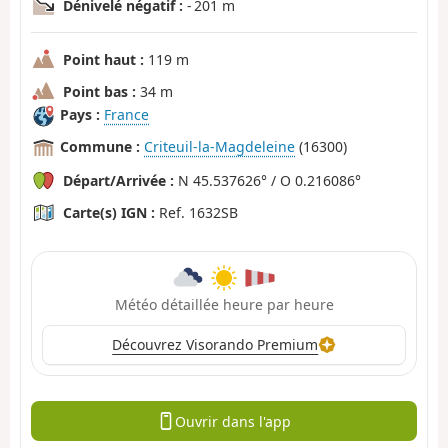
Dénivelé négatif :
- 201 m
Point haut :
119 m
Point bas :
34 m
Pays :
France
Commune :
Criteuil-la-Magdeleine
(16300)
Départ/Arrivée :
N 45.537626° / O 0.216086°
Carte(s) IGN :
Ref. 1632SB
Météo détaillée heure par heure
Découvrez Visorando Premium
Ouvrir dans l'app