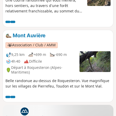
Une courte randonnée qui vous mènera,
hors sentiers, au travers d'une forêt
relativement franchissable, au sommet du
Mont Saint-Michel. Ce dernier vous offrira
une très belle vue du village à la verticale. Le
sentier retour passe dans une zone facile,
boisée de châtaigniers Randonnée réservée
Mont Auvière
aux amateurs du hors sentiers.
Association / Club / AMM
9,25 km
+699 m
-690 m
4h 40
Difficile
Départ à Roquesteron (Alpes-
Maritimes)
Belle randonue au-dessus de Roquesteron. Vue magnifique
sur les villages de Pierrefeu, Toudon et sur le Mont Vial.