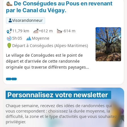
après la Chapelle Saint-Paul.
De Conségudes au Pous en revenant
par le Canal du Végay.
Visorandonneur
11,79 km
+612 m
-614 m
5h 05
Moyenne
Départ à Conségudes (Alpes-Maritimes)
Le village de Conségudes est le point de
départ et d'arrivée de cette randonnée
originale qui traverse différents paysages
entre vallon, forêt de chênes et canal
accroché au flanc de la montagne. La partie
aller, très ombragée, se fait d'abord dans
des bois puis dans une forêt mais les
Personnalisez votre newsletter 
amateurs de panoramas et d'horizons ne
seront pas déçus sur la portion du retour
Chaque semaine, recevez des idées de randonnées qui
depuis le balcon que constitue le Canal de
vous correspondent : choisissez la durée moyenne, la
Végay.
difficulté, la zone et le type d’activités que vous souhaitez
privilégier.