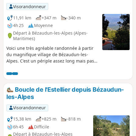
Visorandonneur
11,91 km
+347 m
-340 m
4h 25
Moyenne
Départ à Bézaudun-les-Alpes (Alpes-
Maritimes)
Voici une très agréable randonnée à partir
du magnifique village de Bézaudun-les-
Alpes. C'est un périple assez long mais pas
trop physique, très varié et ponctué de
splendides vues. Il y a de nombreux
changements de direction mais l'itinéraire
est assez facile à suivre. En résumé, de quoi
Boucle de l'Estellier depuis Bézaudun-
passer une formidable journée avec un
les-Alpes
pique-nique de rêve au sommet. GPS ou
application Visorando, utile à certains
Visorandonneur
endroits.
15,38 km
+825 m
-818 m
6h 45
Difficile
Départ à Bézaudun-les-Alpes