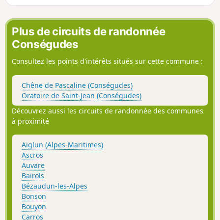
Plus de circuits de randonnée
Conségudes
Consultez les points d'intérêts situés sur cette commune :
Chêne de Pascaline (Conségudes)
Oratoire de Saint-Jean (Conségudes)
Découvrez aussi les circuits de randonnée des communes
à proximité
Aiglun (Alpes-Maritimes)
Ascros
Auvare
Bairols
Bézaudun-les-Alpes
Bonson
Bouyon
Carros