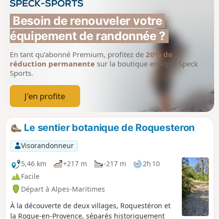
Besoin de renouveler votre 
équipement de randonnée ?
En tant qu’abonné Premium, profitez de
20% de
réduction permanente
sur la boutique en ligne Speck
Sports.
J'en profite
Le sentier botanique de Roquesteron
Visorandonneur
5,46 km
+217 m
-217 m
2h 10
Facile
Départ à Alpes-Maritimes
À la découverte de deux villages, Roquestéron et
la Roque-en-Provence, séparés historiquement