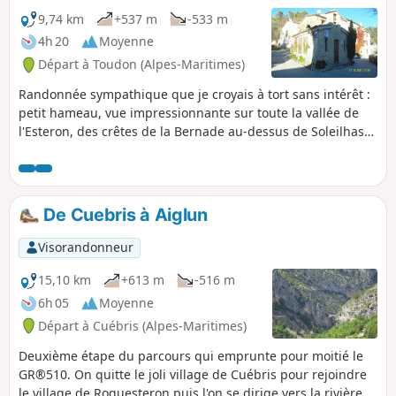
9,74 km
+537 m
-533 m
4h 20
Moyenne
Départ à Toudon (Alpes-Maritimes)
Randonnée sympathique que je croyais à tort sans intérêt :
petit hameau, vue impressionnante sur toute la vallée de
l'Esteron, des crêtes de la Bernade au-dessus de Soleilhas
jusqu'au Var inférieur. Découverte de Pierrefeu, église
coincée entre deux pitons rocheux.
De Cuebris à Aiglun
Visorandonneur
15,10 km
+613 m
-516 m
6h 05
Moyenne
Départ à Cuébris (Alpes-Maritimes)
Deuxième étape du parcours qui emprunte pour moitié le
GR®510. On quitte le joli village de Cuébris pour rejoindre
le village de Roquesteron puis l'on se dirige vers la rivière