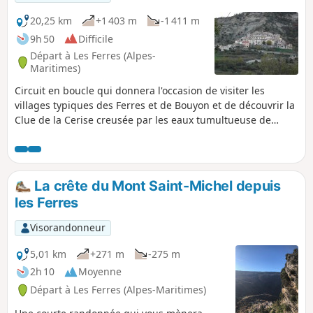
20,25 km
+1 403 m
-1 411 m
9h 50
Difficile
Départ à Les Ferres (Alpes-
Maritimes)
Circuit en boucle qui donnera l'occasion de visiter les
villages typiques des Ferres et de Bouyon et de découvrir la
Clue de la Cerise creusée par les eaux tumultueuse de
l'Estéron.
La crête du Mont Saint-Michel depuis
les Ferres
Visorandonneur
5,01 km
+271 m
-275 m
2h 10
Moyenne
Départ à Les Ferres (Alpes-Maritimes)