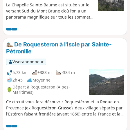
La Chapelle Sainte-Baume est située sur le
versant Sud du Mont Brune d’où l’on a un
panorama magnifique sur tous les sommets
de la région. La beauté du paysage fait
comprendre pourquoi ce lieu a été choisi
pour le culte. Le Bau de l'Arc promontoire
entre Sainte-Baume et Cuébris offre un beau
De Roquesteron à l'Iscle par Sainte-
panorama à 360°: Mont Brune, Mont Vial en
Pétronille
enfilade vers l’Est, Mont Saint-Honorat vers
le Nord-Est, vallons forestiers de l’Estéron à
Visorandonneur
l’Ouest, chaîne du Cheiron et vue sur la
station de Gréolière au Sud. Attention, un
5,73 km
+383 m
-384 m
sentier semble maintenant fermé, voir les
2h 45
Moyenne
avis
Départ à Roquesteron (Alpes-
Maritimes)
Ce circuit vous fera découvrir Roquestéron et la Roque-en-
Provence (ex Roquestéron-Grasse), deux village séparés par
l'Estéron faisant frontière (avant 1860) entre la France et la
Savoie. Retour à Roquesteron par une voie communale
longeant l'Estéron. Ajout modérateur au 20/09/2021 :