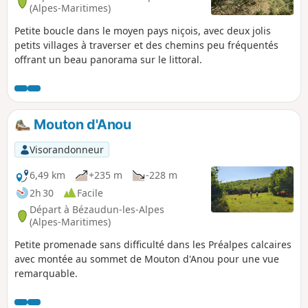
(Alpes-Maritimes)
Petite boucle dans le moyen pays niçois, avec deux jolis
petits villages à traverser et des chemins peu fréquentés
offrant un beau panorama sur le littoral.
Mouton d'Anou
Visorandonneur
6,49 km
+235 m
-228 m
2h 30
Facile
Départ à Bézaudun-les-Alpes
(Alpes-Maritimes)
Petite promenade sans difficulté dans les Préalpes calcaires
avec montée au sommet de Mouton d'Anou pour une vue
remarquable.