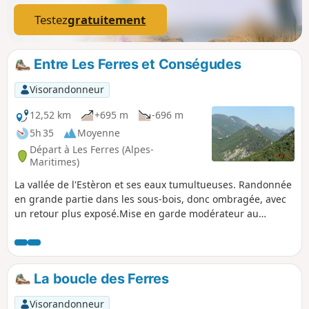
Testez
gratuitement
Entre Les Ferres et Conségudes
Visorandonneur
12,52 km
+695 m
-696 m
5h 35
Moyenne
Départ à Les Ferres (Alpes-
Maritimes)
La vallée de l'Estèron et ses eaux tumultueuses. Randonnée
en grande partie dans les sous-bois, donc ombragée, avec
un retour plus exposé.Mise en garde modérateur au
02/03/2021 : Attention ! Suite à des éboulements, un sentier
est interdit. Voir les avis 27 février et 02 mars 2021
La boucle des Ferres
Visorandonneur