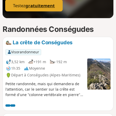
Testez
gratuitement
Randonnées Conségudes
La crête de Conségudes
Visorandonneur
3,52 km
+191 m
-192 m
1h 35
Moyenne
Départ à Conségudes (Alpes-Maritimes)
Petite randonnée, mais qui demandera de
l'attention, car le sentier sur la crête est
formé d'une "colonne vertébrale en pierre"
relativement étroite par secteur et qu'il
faudra suivre au plus près, parfois avec
prudence. Un très beau 360° est situé juste