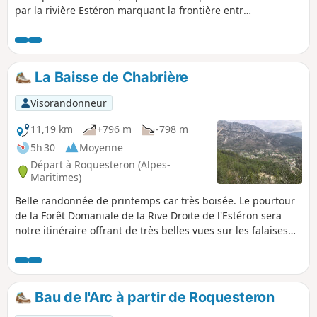
par la rivière Estéron marquant la frontière entre
Provence et Comté de Nice. Roquestéron rive
gauche est devenue française en 1860.
Promenade en forêt le long d'une piste forestière
aménagée en sentier botanique, partir à la
La Baisse de Chabrière
découverte des arbres et plantes du moyen pays.
Visorandonneur
11,19 km
+796 m
-798 m
5h 30
Moyenne
Départ à Roquesteron (Alpes-
Maritimes)
Belle randonnée de printemps car très boisée. Le pourtour
de la Forêt Domaniale de la Rive Droite de l'Estéron sera
notre itinéraire offrant de très belles vues sur les falaises
du Mont Long et la Cime de Cacia.
Bau de l'Arc à partir de Roquesteron