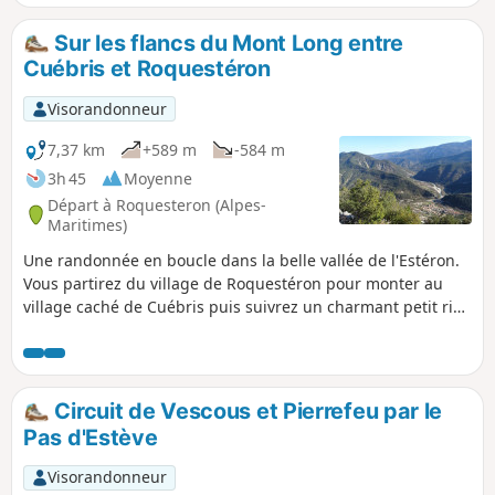
certains sentiers difficiles à trouver sur cette randonnée de
2016. Voir les commentaires en bas de cette fiche
Sur les flancs du Mont Long entre
Cuébris et Roquestéron
Visorandonneur
7,37 km
+589 m
-584 m
3h 45
Moyenne
Départ à Roquesteron (Alpes-
Maritimes)
Une randonnée en boucle dans la belle vallée de l'Estéron.
Vous partirez du village de Roquestéron pour monter au
village caché de Cuébris puis suivrez un charmant petit riou
avant de grimper dans la Forêt Domaniale du Pali vers la
crête du Mont Long au niveau de l'Abeille. Vous découvrirez
alors un très beau panorama sur la partie orientale de cette
vallée avec les sommets de la crête du Mont Vial, le Mont
Circuit de Vescous et Pierrefeu par le
Lion et le Mont Auvière... et l'Estéron qui serpente entre les
Pas d'Estève
villages.
Visorandonneur