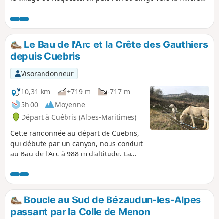
de l'Estéron que l'on va longer durant une grande partie de
l'étape, pour enfin rejoindre le village perché d'Aiglun. Cette
étape se déroule souvent en sous-bois, sur des sentiers,
des chemins et des routes très peu fréquentées.
Le Bau de l'Arc et la Crête des Gauthiers
depuis Cuebris
Visorandonneur
10,31 km
+719 m
-717 m
5h 00
Moyenne
Départ à Cuébris (Alpes-Maritimes)
Cette randonnée au départ de Cuebris,
qui débute par un canyon, nous conduit
au Bau de l'Arc à 988 m d'altitude. La
traversée hors sentier de la Crête des
Gauthiers rendra atypique cette très
belle journée.
Boucle au Sud de Bézaudun-les-Alpes
passant par la Colle de Menon