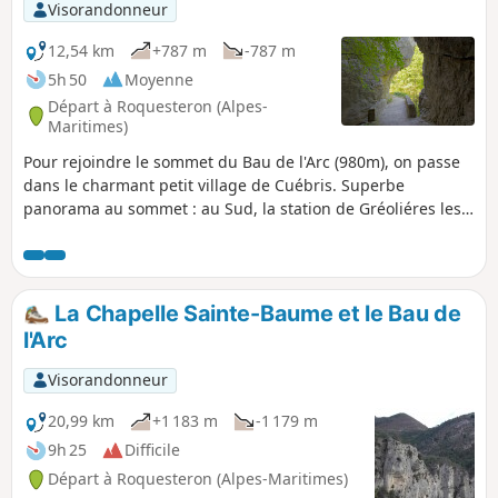
Visorandonneur
12,54 km
+787 m
-787 m
5h 50
Moyenne
Départ à Roquesteron (Alpes-
Maritimes)
Pour rejoindre le sommet du Bau de l'Arc (980m), on passe
dans le charmant petit village de Cuébris. Superbe
panorama au sommet : au Sud, la station de Gréoliéres les
Neiges, le village de Cuébris et la haute vallée de l'Estéron ;
à l'Ouest, la crête de la Bernade et le Mont Saint-Honorat
(2520m) ; au Nord-Est, les crête du Vial. Actuellement le
sentier est fermé, entre les balises 88 et 89, et entre les
La Chapelle Sainte-Baume et le Bau de
balises 104 et 105 . Information donnée par Randoxygene.
l'Arc
Se renseigner sur https://randoxygene.departement06.fr/
Visorandonneur
20,99 km
+1 183 m
-1 179 m
9h 25
Difficile
Départ à Roquesteron (Alpes-Maritimes)