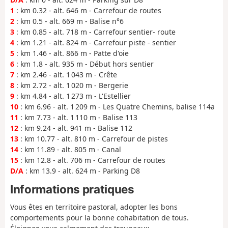
1
: km 0.32 - alt. 646 m - Carrefour de routes
2
: km 0.5 - alt. 669 m - Balise n°6
3
: km 0.85 - alt. 718 m - Carrefour sentier- route
4
: km 1.21 - alt. 824 m - Carrefour piste - sentier
5
: km 1.46 - alt. 866 m - Patte d'oie
6
: km 1.8 - alt. 935 m - Début hors sentier
7
: km 2.46 - alt. 1 043 m - Crête
8
: km 2.72 - alt. 1 020 m - Bergerie
9
: km 4.84 - alt. 1 273 m - L'Estellier
10
: km 6.96 - alt. 1 209 m - Les Quatre Chemins, balise 114a
11
: km 7.73 - alt. 1 110 m - Balise 113
12
: km 9.24 - alt. 941 m - Balise 112
13
: km 10.77 - alt. 810 m - Carrefour de pistes
14
: km 11.89 - alt. 805 m - Canal
15
: km 12.8 - alt. 706 m - Carrefour de routes
D/A
: km 13.9 - alt. 624 m - Parking D8
Informations pratiques
Vous êtes en territoire pastoral, adopter les bons
comportements pour la bonne cohabitation de tous.