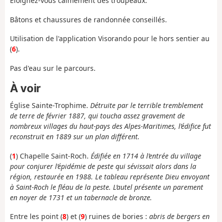
Éloignez-vous calmement des troupeaux.
Bâtons et chaussures de randonnée conseillés.
Utilisation de l'application Visorando pour le hors sentier au
(
6
).
Pas d'eau sur le parcours.
À voir
É
glise Sainte-Trophime.
Détruite par le terrible tremblement
de terre de février 1887, qui toucha assez gravement de
nombreux villages du haut-pays des Alpes-Maritimes, l’édifice fut
reconstruit en 1889 sur un plan différent.
(
1
) Chapelle Saint-Roch.
Édifiée en 1714 à l’entrée du village
pour conjurer l’épidémie de peste qui sévissait alors dans la
région, restaurée en 1988. Le tableau représente Dieu envoyant
à Saint-Roch le fléau de la peste. L’autel présente un parement
en noyer de 1731 et un tabernacle de bronze.
Entre les point (
8
) et (
9
) ruines de bories :
abris de bergers en