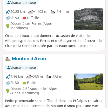
Visorandonneur
20,25 km
+1 403 m
-1 411 m
9h 50
Difficile
Départ à Les Ferres (Alpes-
Maritimes)
Circuit en boucle qui donnera l'occasion de visiter les
villages typiques des Ferres et de Bouyon et de découvrir la
Clue de la Cerise creusée par les eaux tumultueuse de
l'Estéron.
Mouton d'Anou
Visorandonneur
6,49 km
+235 m
-228 m
2h 30
Facile
Départ à Bézaudun-les-Alpes
(Alpes-Maritimes)
Petite promenade sans difficulté dans les Préalpes calcaires
avec montée au sommet de Mouton d'Anou pour une vue