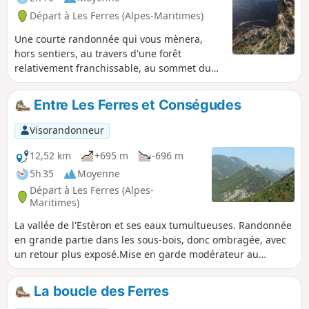
Départ à Les Ferres (Alpes-Maritimes)
Une courte randonnée qui vous mènera,
hors sentiers, au travers d'une forêt
relativement franchissable, au sommet du
Mont Saint-Michel. Ce dernier vous offrira
une très belle vue du village à la verticale. Le
Entre Les Ferres et Conségudes
sentier retour passe dans une zone facile,
boisée de châtaigniers Randonnée réservée
Visorandonneur
aux amateurs du hors sentiers.
12,52 km
+695 m
-696 m
5h 35
Moyenne
Départ à Les Ferres (Alpes-
Maritimes)
La vallée de l'Estèron et ses eaux tumultueuses. Randonnée
en grande partie dans les sous-bois, donc ombragée, avec
un retour plus exposé.Mise en garde modérateur au
02/03/2021 : Attention ! Suite à des éboulements, un sentier
est interdit. Voir les avis 27 février et 02 mars 2021
La boucle des Ferres