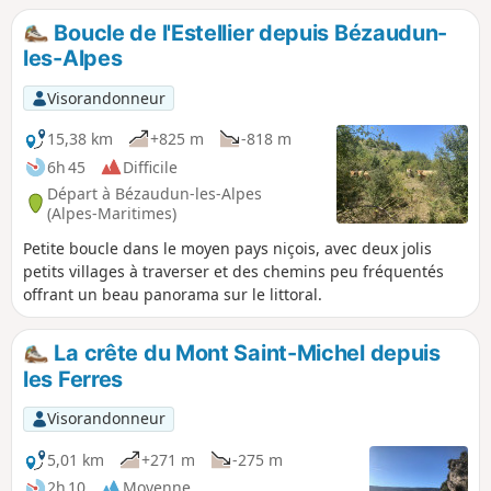
splendides vues. Il y a de nombreux
Boucle de l'Estellier depuis Bézaudun-
changements de direction mais l'itinéraire
les-Alpes
est assez facile à suivre. En résumé, de quoi
passer une formidable journée avec un
Visorandonneur
pique-nique de rêve au sommet. GPS ou
application Visorando, utile à certains
15,38 km
+825 m
-818 m
endroits.
6h 45
Difficile
Départ à Bézaudun-les-Alpes
(Alpes-Maritimes)
Petite boucle dans le moyen pays niçois, avec deux jolis
petits villages à traverser et des chemins peu fréquentés
offrant un beau panorama sur le littoral.
La crête du Mont Saint-Michel depuis
les Ferres
Visorandonneur
5,01 km
+271 m
-275 m
2h 10
Moyenne