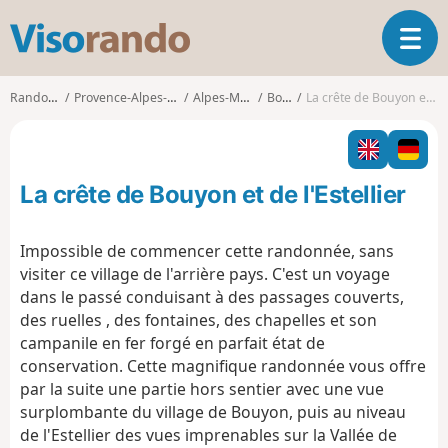
V
O
i
u
s
v
o
Randonnées
Provence-Alpes-Côte d'Azur
Alpes-Maritimes
Bouyon
La crête de Bouyon et de l'Estellier
r
r
i
a
r
n
l
d
La crête de Bouyon et de l'Estellier
a
o
n
a
Impossible de commencer cette randonnée, sans
v
visiter ce village de l'arrière pays. C'est un voyage
i
dans le passé conduisant à des passages couverts,
g
des ruelles , des fontaines, des chapelles et son
a
t
campanile en fer forgé en parfait état de
i
conservation. Cette magnifique randonnée vous offre
o
par la suite une partie hors sentier avec une vue
n
surplombante du village de Bouyon, puis au niveau
de l'Estellier des vues imprenables sur la Vallée de