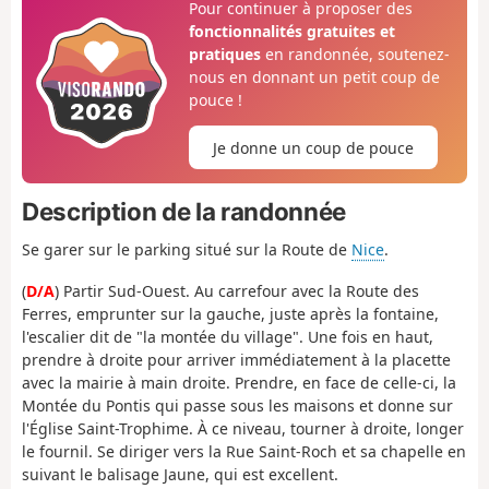
Pour continuer à proposer des
fonctionnalités gratuites et
pratiques
en randonnée, soutenez-
nous en donnant un petit coup de
pouce !
Je donne un coup de pouce
Description de la randonnée
Se garer sur le parking situé sur la Route de
Nice
.
(
D/A
) Partir Sud-Ouest. Au carrefour avec la Route des
Ferres, emprunter sur la gauche, juste après la fontaine,
l'escalier dit de "la montée du village". Une fois en haut,
prendre à droite pour arriver immédiatement à la placette
avec la mairie à main droite. Prendre, en face de celle-ci, la
Montée du Pontis qui passe sous les maisons et donne sur
l'Église Saint-Trophime. À ce niveau, tourner à droite, longer
le fournil. Se diriger vers la Rue Saint-Roch et sa chapelle en
suivant le balisage Jaune, qui est excellent.