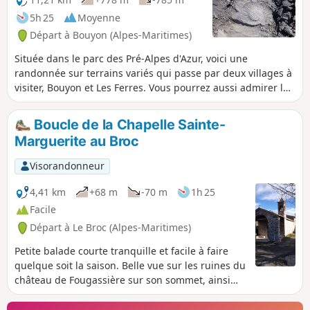
5h 25
Moyenne
Départ à Bouyon (Alpes-Maritimes)
Située dans le parc des Pré-Alpes d'Azur, voici une
randonnée sur terrains variés qui passe par deux villages à
visiter, Bouyon et Les Ferres. Vous pourrez aussi admirer les
spectaculaires paysages montagneux, un étonnant oratoire
et surplomber les eaux vertes de l'Estéron, affluent du Var.
Boucle de la Chapelle Sainte-
Le circuit est balisé presque de bout en bout par des
Marguerite au Broc
panneaux et des marques Jaunes.
Visorandonneur
4,41 km
+68 m
-70 m
1h 25
Facile
Départ à Le Broc (Alpes-Maritimes)
Petite balade courte tranquille et facile à faire
quelque soit la saison. Belle vue sur les ruines du
château de Fougassière sur son sommet, ainsi
que le village de Gilette.