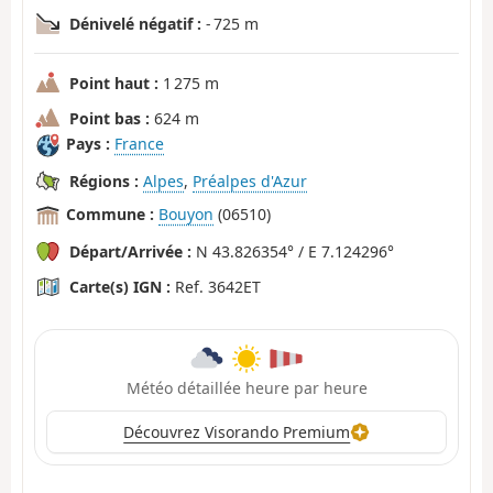
Dénivelé négatif :
- 725 m
Point haut :
1 275 m
Point bas :
624 m
Pays :
France
Régions :
Alpes
,
Préalpes d'Azur
Commune :
Bouyon
(06510)
Départ/Arrivée :
N 43.826354° / E 7.124296°
Carte(s) IGN :
Ref. 3642ET
Météo détaillée heure par heure
Découvrez Visorando Premium