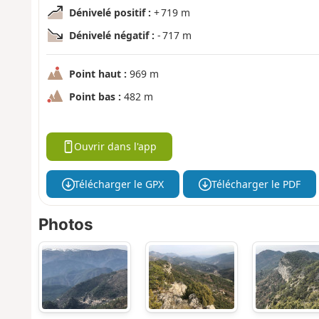
Dénivelé positif :
+ 719 m
Dénivelé négatif :
- 717 m
Point haut :
969 m
Point bas :
482 m
Ouvrir dans l'app
Télécharger le GPX
Télécharger le PDF
Photos