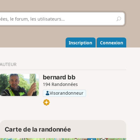
R
e
c
h
e
Inscription
Connexion
r
c
h
AUTEUR
e
r
bernard bb
194 Randonnées
Visorandonneur
Carte de la randonnée