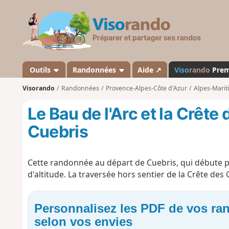
V
i
s
o
r
a
Outils
Randonnées
Aide ↗
Viso
rando
Pre
n
Visorando
Randonnées
Provence-Alpes-Côte d'Azur
Alpes-Marit
d
o
Le Bau de l'Arc et la Crête
Cuebris
Cette randonnée au départ de Cuebris, qui débute p
d'altitude. La traversée hors sentier de la Crête des
Personnalisez les PDF de vos r
selon vos envies