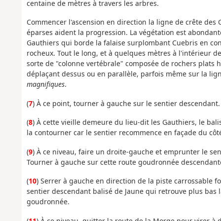
centaine de mètres à travers les arbres.
Commencer l'ascension en direction la ligne de crête des 
éparses aident la progression. La végétation est abondante
Gauthiers qui borde la falaise surplombant Cuebris en cont
rocheux. Tout le long, et à quelques mètres à l'intérieur d
sorte de "colonne vertébrale" composée de rochers plats hau
déplaçant dessus ou en parallèle, parfois même sur la li
magnifiques
.
(
7
) À ce point, tourner à gauche sur le sentier descendant.
(
8
) À cette vieille demeure du lieu-dit les Gauthiers, le bal
la contourner car le sentier recommence en façade du côté
(
9
) À ce niveau, faire un droite-gauche et emprunter le se
Tourner à gauche sur cette route goudronnée descendant
(
10
) Serrer à gauche en direction de la piste carrossable fo
sentier descendant balisé de Jaune qui retrouve plus bas l
goudronnée.
(
11
) À ce niveau, quitter la route de la Morge pour virer à 