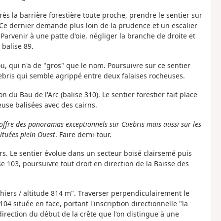
rès la barrière forestière toute proche, prendre le sentier sur
 Ce dernier demande plus loin de la prudence et un escalier
Parvenir à une patte d'oie, négliger la branche de droite et
balise 89.
ou, qui n'a de "gros" que le nom. Poursuivre sur ce sentier
uebris qui semble agrippé entre deux falaises rocheuses.
 du Bau de l'Arc (balise 310). Le sentier forestier fait place
euse balisées avec des cairns.
offre des panoramas exceptionnels sur Cuebris mais aussi sur les
situées plein Ouest
. Faire demi-tour.
rs. Le sentier évolue dans un secteur boisé clairsemé puis
e 103, poursuivre tout droit en direction de la Baisse des
hiers / altitude 814 m". Traverser perpendiculairement le
04 située en face, portant l'inscription directionnelle "la
direction du début de la crête que l'on distingue à une