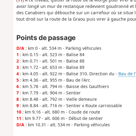
avoir longé un mur de restanque redevient goudronné et le
des Canabiers qui débouche sur un carrefour où se situe 
tout droit sur la route de la Graou puis virer à gauche pour
Points de passage
D/A
: km 0 - alt. 534 m - Parking véhicules
1
: km 0.15 - alt. 523 m - Balise 84
2
: km 0.71 - alt. 501 m - Balise 88
3
: km 1.72 - alt. 653 m - Balise 89
4
: km 4.05 - alt. 922 m - Balise 310. Direction du -
Bau de l
5
: km 4.36 - alt. 955 m - Bau de l'Arc
6
: km 5.78 - alt. 794 m - Baisse des Gauthiers
7
: km 7.79 - alt. 904 m - Sentier
8
: km 8.48 - alt. 792 m - Vielle demeure
9
: km 8.84 - alt. 716 m - Sentier x Route carrossable
10
: km 9.16 - alt. 680 m - Coude de route
11
: km 9.77 - alt. 606 m - Début de sentier
D/A
: km 10.31 - alt. 534 m - Parking véhicules