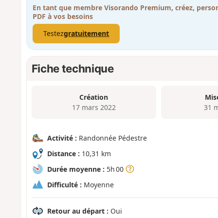
En tant que membre Visorando Premium, créez, person
PDF à vos besoins
Testez
gratuitement
Fiche technique
Création
Mis
17 mars 2022
31 
Activité :
Randonnée Pédestre
Distance :
10,31 km
Durée moyenne :
5h 00
Difficulté :
Moyenne
Retour au départ :
Oui