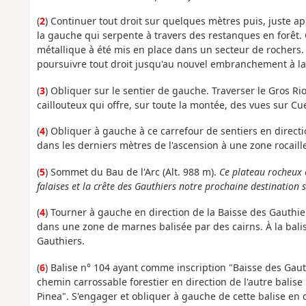
(
2
) Continuer tout droit sur quelques mètres puis, juste ap
la gauche qui serpente à travers des restanques en forêt.
métallique à été mis en place dans un secteur de rochers. 
poursuivre tout droit jusqu'au nouvel embranchement à la 
(
3
) Obliquer sur le sentier de gauche. Traverser le Gros Ri
caillouteux qui offre, sur toute la montée, des vues sur C
(
4
) Obliquer à gauche à ce carrefour de sentiers en direction
dans les derniers mètres de l'ascension à une zone rocaill
(
5
) Sommet du Bau de l'Arc (Alt. 988 m).
Ce plateau rocheux 
falaises et la crête des Gauthiers notre prochaine destination 
(
4
) Tourner à gauche en direction de la Baisse des Gauthie
dans une zone de marnes balisée par des cairns. À la balis
Gauthiers.
(
6
) Balise n° 104 ayant comme inscription "Baisse des Gaut
chemin carrossable forestier en direction de l'autre balise 1
Pinea". S'engager et obliquer à gauche de cette balise en 