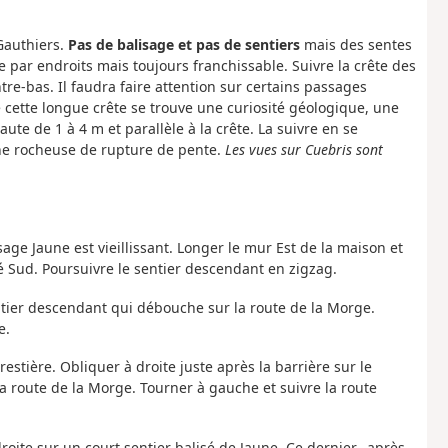
Gauthiers.
Pas de balisage et pas de sentiers
mais des sentes
 par endroits mais toujours franchissable. Suivre la crête des
re-bas. Il faudra faire attention sur certains passages
e cette longue crête se trouve une curiosité géologique, une
te de 1 à 4 m et parallèle à la crête. La suivre en se
gne rocheuse de rupture de pente.
Les vues sur Cuebris sont
isage Jaune est vieillissant. Longer le mur Est de la maison et
 Sud. Poursuivre le sentier descendant en zigzag.
ntier descendant qui débouche sur la route de la Morge.
e.
restière. Obliquer à droite juste après la barrière sur le
a route de la Morge. Tourner à gauche et suivre la route
droite sur un court sentier balisé de Jaune. Ce dernier, après