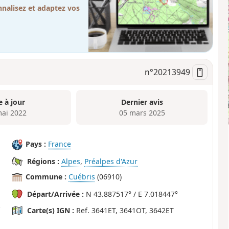
nalisez et adaptez vos
n°
20213949
e à jour
Dernier avis
mai 2022
05 mars 2025
Pays :
France
Régions :
Alpes
,
Préalpes d'Azur
Commune :
Cuébris
(06910)
Départ/Arrivée :
N 43.887517° / E 7.018447°
Carte(s) IGN :
Ref. 3641ET, 3641OT, 3642ET