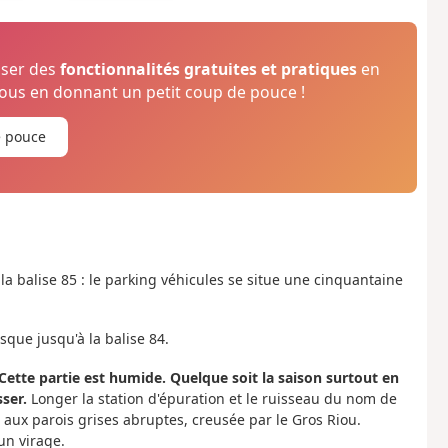
oser des
fonctionnalités gratuites et pratiques
en
us en donnant un petit coup de pouce !
e pouce
à la balise 85 : le parking véhicules se situe une cinquantaine
sque jusqu'à la balise 84.
Cette partie est humide. Quelque soit la saison surtout en
sser.
Longer la station d'épuration et le ruisseau du nom de
 aux parois grises abruptes, creusée par le Gros Riou.
un virage.