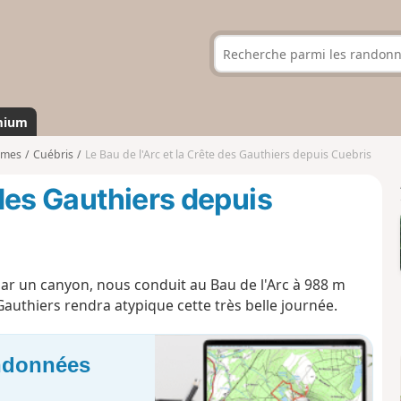
mium
imes
Cuébris
Le Bau de l'Arc et la Crête des Gauthiers depuis Cuebris
 des Gauthiers depuis
ar un canyon, nous conduit au Bau de l'Arc à 988 m
 Gauthiers rendra atypique cette très belle journée.
andonnées