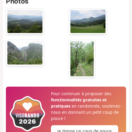
Photos
Pour continuer à proposer des
fonctionnalités gratuites et
pratiques
en randonnée, soutenez-
nous en donnant un petit coup de
pouce !
Je donne un coup de pouce