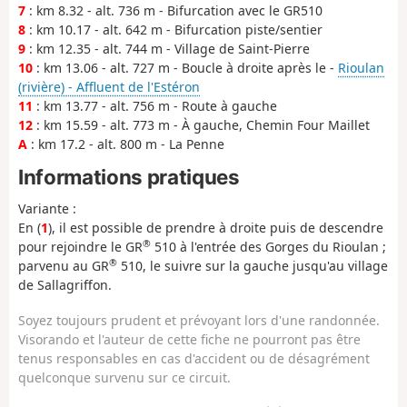
7
: km 8.32 - alt. 736 m - Bifurcation avec le GR510
8
: km 10.17 - alt. 642 m - Bifurcation piste/sentier
9
: km 12.35 - alt. 744 m - Village de Saint-Pierre
10
: km 13.06 - alt. 727 m - Boucle à droite après le -
Rioulan
(rivière) - Affluent de l'Estéron
11
: km 13.77 - alt. 756 m - Route à gauche
12
: km 15.59 - alt. 773 m - À gauche, Chemin Four Maillet
A
: km 17.2 - alt. 800 m - La Penne
Informations pratiques
Variante :
En (
1
), il est possible de prendre à droite puis de descendre
®
pour rejoindre le GR
510 à l'entrée des Gorges du Rioulan ;
®
parvenu au GR
510, le suivre sur la gauche jusqu'au village
de Sallagriffon.
Soyez toujours prudent et prévoyant lors d'une randonnée.
Visorando et l'auteur de cette fiche ne pourront pas être
tenus responsables en cas d'accident ou de désagrément
quelconque survenu sur ce circuit.