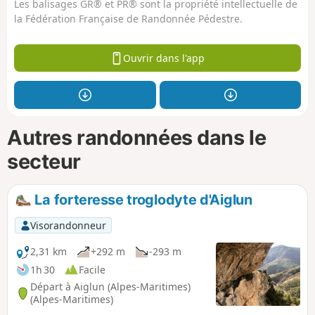
Les balisages GR® et PR® sont la propriété intellectuelle de
la Fédération Française de Randonnée Pédestre.
Ouvrir dans l'app
Autres randonnées dans le
secteur
La forteresse troglodyte d'Aiglun
Visorandonneur
2,31 km
+292 m
-293 m
1h 30
Facile
Départ à Aiglun (Alpes-Maritimes)
(Alpes-Maritimes)