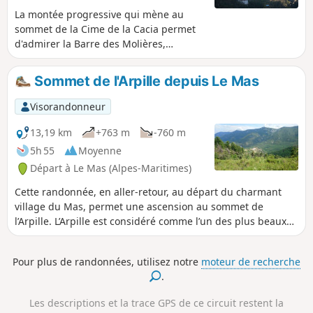
extraordinaire !
La montée progressive qui mène au
sommet de la Cime de la Cacia permet
d'admirer la Barre des Molières,
véritable mur naturel utilisé également
par les adeptes de l'escalade. Le
Sommet de l'Arpille depuis Le Mas
sommet que l'on atteint après un
passage dans un pierrier offre de très
Visorandonneur
belles vues à 360°. Le sentier retour
emprunte l'unique voie de
13,19 km
+763 m
-760 m
communication qui reliait jadis la
5h 55
Moyenne
France au Comté de Savoie.
Départ à Le Mas (Alpes-Maritimes)
Cette randonnée, en aller-retour, au départ du charmant
village du Mas, permet une ascension au sommet de
l’Arpille. L’Arpille est considéré comme l’un des plus beaux
belvédères des Alpes-Maritimes sur le Mercantour.
Pour plus de randonnées, utilisez notre
moteur de recherche
.
Les descriptions et la trace GPS de ce circuit restent la