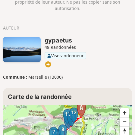
propriété de leur auteur. Ne pas les copier sans son
autorisation.
AUTEUR
gypaetus
48 Randonnées
Visorandonneur
Commune :
Marseille (13000)
Carte de la randonnée
12
10
11
9
8
7
6