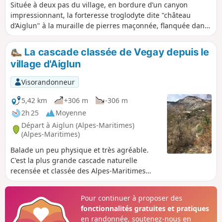
Située à deux pas du village, en bordure d’un canyon
impressionnant, la forteresse troglodyte dite "château
d’Aiglun" à la muraille de pierres maçonnée, flanquée dans
son environnement naturelle, témoigne d’un passé
mystérieux. Ce patrimoine bâti rural, véritable bastion placé
La cascade classée de Vegay depuis le
sous la falaise du Giet, serait le plus vaste recensé en
village d'Aiglun
France avec près de 80 mètres de construction. La
réalisation d'emmarchement en pierre, la mise en place de
Visorandonneur
marches métalliques, les travaux de sécurisation des accès
hors normes, la mise en place d'une signalétique et les
5,42 km
+306 m
-306 m
points d'information attractifs permettent aux visiteurs de
2h 25
Moyenne
profiter pleinement de ces lieux magiques et hors du
Départ à Aiglun (Alpes-Maritimes)
temps.
(Alpes-Maritimes)
Balade un peu physique et très agréable.
C'est la plus grande cascade naturelle
recensée et classée des Alpes-Maritimes
avec ses trois sursauts successifs . La
cascade est exceptionnelle et n'a d'égale de
Pour continuer à proposer des
part sa hauteur que ses sœurs jumelles
fonctionnalités gratuites et pratiques
islandaises. Le début et la fin de ce tracé
en randonnée, soutenez-nous en