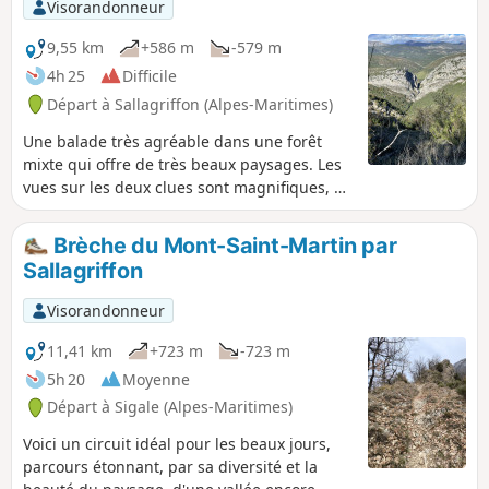
beau patrimoine bâti d'Aiglun.
Visorandonneur
9,55 km
+586 m
-579 m
4h 25
Difficile
Départ à Sallagriffon (Alpes-Maritimes)
Une balade très agréable dans une forêt
mixte qui offre de très beaux paysages. Les
vues sur les deux clues sont magnifiques, en
particulier celle du Riolan. Le tronçon qui
longe la haute vallée de l'Estéron offre un
Brèche du Mont-Saint-Martin par
panorama somptueux et permet de
Sallagriffon
distinguer au loin les sommets du
Mercantour.
Visorandonneur
11,41 km
+723 m
-723 m
5h 20
Moyenne
Départ à Sigale (Alpes-Maritimes)
Voici un circuit idéal pour les beaux jours,
parcours étonnant, par sa diversité et la