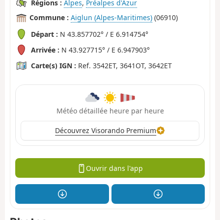
Régions :
Alpes
,
Préalpes d'Azur
Commune :
Aiglun (Alpes-Maritimes)
(06910)
Départ :
N 43.857702° / E 6.914754°
Arrivée :
N 43.927715° / E 6.947903°
Carte(s) IGN :
Ref. 3542ET, 3641OT, 3642ET
Météo détaillée heure par heure
Découvrez Visorando Premium
Ouvrir dans l'app