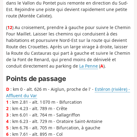
dans le Vallon du Pontet puis remonte en direction du Sud-
Est. Rejoindre une piste qui devient rapidement une petite
route (Montée Calixte).
(
12
) Au croisement, prendre à gauche pour suivre le Chemin
Four Maillet. Laisser les chemins qui conduisent à des
habitations et poursuivre Nord-Est sur la route qui devient
Route des Crouettes. Après un large virage à droite, laisser
la Route du Castauras qui part à gauche et suivre le Chemin
de la Font de Renard, qui prend moins de dénivelé et
conduit directement au parking de
La Penne
(
A
).
Points de passage
D
: km 0 - alt. 626 m - Aiglun, proche de l' -
Estéron (rivière) -
Affluent du Var
1
: km 2.81 - alt. 1 070 m - Bifurcation
2
: km 4.23 - alt. 789 m - Crête
3
: km 6.01 - alt. 764 m - Sallagriffon
4
: km 6.23 - alt. 729 m - Oratoire Saint-Antoine
5
: km 6.76 - alt. 705 m - Bifurcation, à gauche
6
: km 7.61 - alt. 895 m - Col