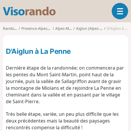
V
O
i
u
s
v
o
Randonnées
Provence-Alpes-Côte d'Azur
Alpes-Maritimes
Aiglun (Alpes-Maritimes)
D'Aiglun à La Penne
r
r
i
a
r
n
D'Aiglun à La Penne
l
d
a
o
n
Dernière étape de la randonnée; on commencera par
a
les pentes du Mont Saint-Martin, point haut de la
v
journée, puis la vallée de Sallagriffon avant de gravir
i
g
la montagne de Miolans et de rejoindre La Penne en
a
cheminant dans la vallée et en passant par le village
t
de Saint-Pierre.
i
o
Très belle étape, variée, un peu plus difficile que les
n
deux précédentes mais la beauté des paysages
rencontrés compense la difficulté !