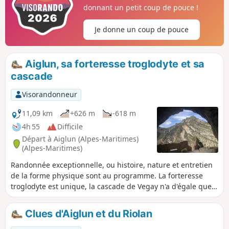
sont la découverte du très beau patrimoine
donnant un petit coup de pouce !
bâti d'Aiglun. L'auberge de par son
positionnement stratégique est un lieu
Je donne un coup de pouce
apprécié à l'issue de cet aller-retour dans
l'Estéron.
Aiglun, sa forteresse troglodyte et sa
cascade
Visorandonneur
11,09 km
+626 m
-618 m
4h 55
Difficile
Départ à Aiglun (Alpes-Maritimes)
(Alpes-Maritimes)
Randonnée exceptionnelle, ou histoire, nature et entretien
de la forme physique sont au programme. La forteresse
troglodyte est unique, la cascade de Vegay n'a d'égale que
ses sœurs jumelles islandaises, et la partie défectueuse du
sentier de découverte vous fera travailler votre sens de
Clues d'Aiglun et du Riolan
l'orientation. La fin de ce tracé est la découverte du très