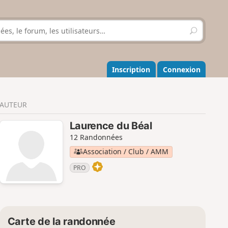
R
e
c
h
e
Inscription
Connexion
r
c
h
AUTEUR
e
r
Laurence du Béal
12 Randonnées
Association / Club / AMM
PRO
Carte de la randonnée