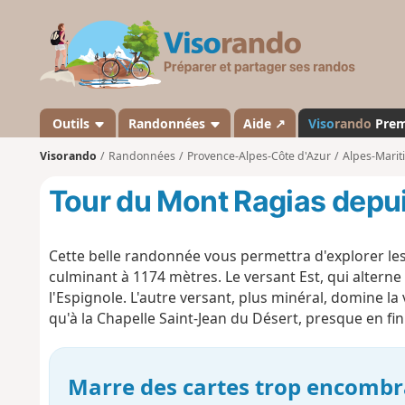
V
i
s
o
r
a
Outils
Randonnées
Aide ↗
Viso
rando
Pre
n
Visorando
Randonnées
Provence-Alpes-Côte d'Azur
Alpes-Marit
d
o
Tour du Mont Ragias depui
Cette belle randonnée vous permettra d'explorer l
culminant à 1174 mètres. Le versant Est, qui alterne
l'Espignole. L'autre versant, plus minéral, domine l
qu'à la Chapelle Saint-Jean du Désert, presque en fi
Marre des cartes trop encombr