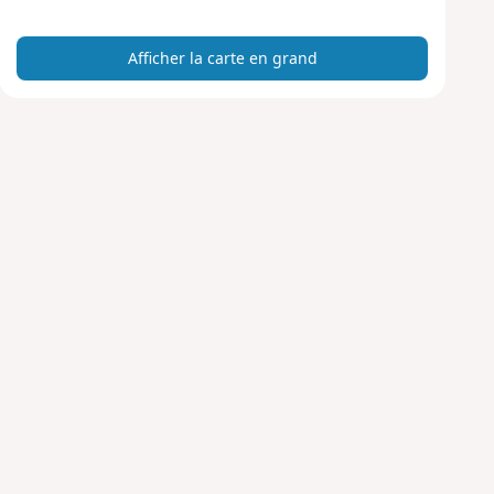
a
r
Afficher la carte en grand
t
e
e
n
g
r
a
n
d