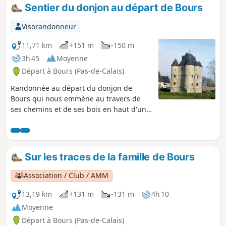
Sentier du donjon au départ de Bours
Visorandonneur
11,71 km
+151 m
-150 m
3h 45
Moyenne
Départ à Bours (Pas-de-Calais)
Randonnée au départ du donjon de
Bours qui nous emmène au travers de
ses chemins et de ses bois en haut d'une
colline avec des points de vue
remarquables. Vous redescendrez par
les Eguerguettes vers le village.
Attention : descente difficile par temps
Sur les traces de la famille de Bours
humide et pour finir petit tour dans les
ruelles de Bours.
Association / Club / AMM
13,19 km
+131 m
-131 m
4h 10
Moyenne
Départ à Bours (Pas-de-Calais)