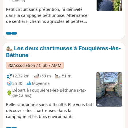
Petit circuit sans prétention, ni dénivelé
dans la campagne béthunoise. Alternance
de sentiers, chemins agricoles et petites
routes pour passer une bonne demi-journée.
Les deux chartreuses à Fouquières-lès-
Béthune
Association / Club / AMM
12,32 km
+50 m
-51 m
3h 40
Moyenne
Départ à Fouquières-lès-Béthune (Pas-
de-Calais)
Belle randonnée sans difficulté. Elle vous fait
découvrir des chartreuses dans la
campagne et les bois environnants.