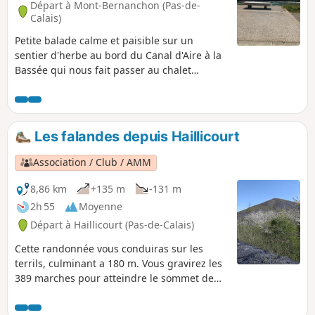
Départ à Mont-Bernanchon (Pas-de-
Calais)
Petite balade calme et paisible sur un
sentier d'herbe au bord du Canal d'Aire à la
Bassée qui nous fait passer au chalet
d'observation de la réserve ornithologique
de Mont-Bernanchon. Des écuries et petit
passage en forêt. Cette balade est balisée
du début à la fin en Jaune.
Les falandes depuis Haillicourt
Association / Club / AMM
8,86 km
+135 m
-131 m
2h 55
Moyenne
Départ à Haillicourt (Pas-de-Calais)
Cette randonnée vous conduiras sur les
terrils, culminant a 180 m. Vous gravirez les
389 marches pour atteindre le sommet de
l'un d'entre-eux sans compter que vous
marcherez sur les divers terrils. Sur le terril