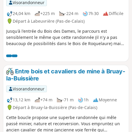
Visorandonneur
24,04 km
+225 m
-224 m
7h 30
Difficile
Départ à Labeuvrière (Pas-de-Calais)
Jusqu'à l'entrée du Bois des Dames, le parcours est
sensiblement le même que cette randonnée (il n'y a pas
beaucoup de possibilités dans le Bois de Roquelaure) mais
pour la traversée du Bois des Dames, j'ai emprunté d'autres
chemins. La fin de parcours passe derrière Emmaüs avant
d'atteindre la Chartreuse des Dames et de rejoindre le Bois
des Sablières.C'est long, tortueux, pratiquement sans
Entre bois et cavaliers de mine à Bruay-
goudron et avec un dénivelé qui compte. Très difficile en
la-Buissière
période humide.L'utilisation de l'application Visorando est
fortement conseillée.
Visorandonneur
13,12 km
+74 m
-71 m
1h
Moyenne
Départ à Bruay-la-Buissière (Pas-de-Calais)
Cette boucle propose une superbe randonnée qui mêle
passé minier, nature et reconversion. Vous empruntez un
ancien cavalier de mine (ancienne voie ferrée qui