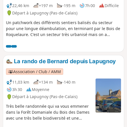
22,46 km
+197 m
-195 m
7h 00
Difficile
Départ à Lapugnoy (Pas-de-Calais)
Un patchwork des différents sentiers balisés du secteur
pour une longue déambulation, en terminant par le Bois de
Roquelaure. C'est un secteur très urbanisé mais on a
l'impression d'être toujours à la campagne.
La rando de Bernard depuis Lapugnoy
Association / Club / AMM
11,03 km
+134 m
-140 m
3h 30
Moyenne
Départ à Lapugnoy (Pas-de-Calais)
Très belle randonnée qui va vous emmener
dans la Forêt Domaniale du Bois des Dames
avec une très belle biodiversité et une
bonne grimpette avec un retour par