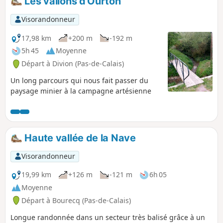
Les vallons d'Ourton
nous conduit au terril avant de nous
mener face à Emmaüs. De là, le retour
Visorandonneur
se fait par le Bois de la Sablière.
Beaucoup de chemins et utilisation des
17,98 km
+200 m
-192 m
"Voies Bus" pour un parcours sur des
5h 45
Moyenne
chemins praticables même en période
Départ à Divion (Pas-de-Calais)
humide.
Un long parcours qui nous fait passer du
paysage minier à la campagne artésienne
Haute vallée de la Nave
Visorandonneur
19,99 km
+126 m
-121 m
6h 05
Moyenne
Départ à Bourecq (Pas-de-Calais)
Longue randonnée dans un secteur très balisé grâce à un