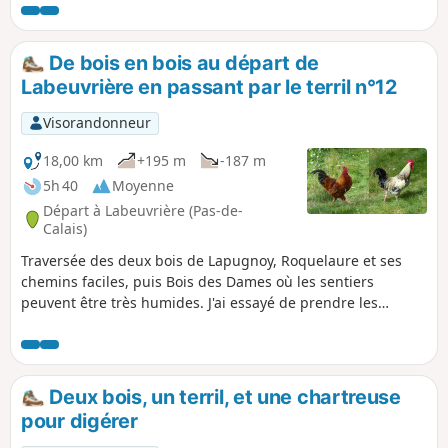
Labeuvrière en passant sur le terril. Un peu
d'histoire minière : en 1920 de nombreux
polonais sont arrivés à Lapugnoy où ils ont
De bois en bois au départ de
été obligés de monter les baraquements
Labeuvrière en passant par le terril n°12
pour ce loger.
Visorandonneur
18,00 km
+195 m
-187 m
5h 40
Moyenne
Départ à Labeuvrière (Pas-de-
Calais)
Traversée des deux bois de Lapugnoy, Roquelaure et ses
chemins faciles, puis Bois des Dames où les sentiers
peuvent être très humides. J'ai essayé de prendre les
sentiers les moins connus, surtout dans le Bois des Dames,
ce qui donne un parcours assez difficile à suivre. Je
recommande l'utilisation de l'application Visorando.
Remarque : sur OpenStreetMap, les chemins sont bien
Deux bois, un terril, et une chartreuse
tracés. Le terril est très beau au printemps quand il se
pour digérer
couvre de lin.