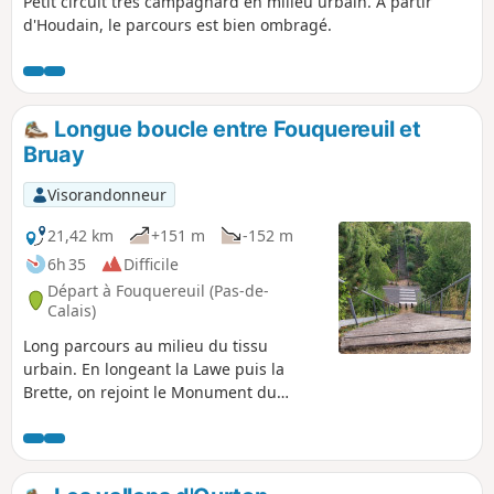
Petit circuit très campagnard en milieu urbain. À partir
d'Houdain, le parcours est bien ombragé.
Longue boucle entre Fouquereuil et
Bruay
Visorandonneur
21,42 km
+151 m
-152 m
6h 35
Difficile
Départ à Fouquereuil (Pas-de-
Calais)
Long parcours au milieu du tissu
urbain. En longeant la Lawe puis la
Brette, on rejoint le Monument du
Mineur à Bruay. Pour le retour, on
rejoint la Cité 4 de Bruay avant de rallier
le Bois des Dames en suivant le PR® du
Bois des Dames. La traversée du bois