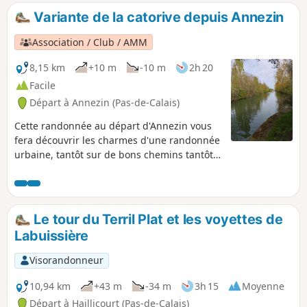
au niveau des ornières est relativement
Variante de la catorive depuis Annezin
facile, la dernière partie du chemin pour
sortir du bois (avant le point 9) est, elle,
Association / Club / AMM
dans un état lamentable. Le chemin a
été défoncé par des engins et on ne
8,15 km
+10 m
-10 m
2h 20
peut passer que sur les côtés qui sont
Facile
eux-mêmes très difficiles. Ça glisse
Départ à Annezin (Pas-de-Calais)
énormément et il faut parfois changer
de côté, ce qui demeure une gageure.
Cette randonnée au départ d'Annezin vous
C'était un sentier balisé VTT, l'est-il
fera découvrir les charmes d'une randonnée
encore ?
urbaine, tantôt sur de bons chemins tantôt
sur du macadam. Vous passerez sur les
traces de l'ancien canal qui, de nos jours,
n'existe plus.
Le tour du Terril Plat et les voyettes de
Labuissière
Visorandonneur
10,94 km
+43 m
-34 m
3h 15
Moyenne
Départ à Haillicourt (Pas-de-Calais)