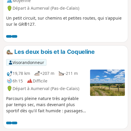
Moyenne
Départ à Aumerval (Pas-de-Calais)
Un petit circuit, sur chemins et petites routes, qui s'appuie
sur le GR®127.
Les deux bois et la Coqueline
Visorandonneur
19,78 km
+207 m
-211 m
6h 15
Difficile
Départ à Aumerval (Pas-de-Calais)
Parcours pleine nature très agréable
par temps sec, mais devenant plus
sportif dès qu'il fait humide : passages
herbeux (bon test pour nos chaussures,
ornières profondes, passages boueux).
Attention : octobre 2024. Si le passage