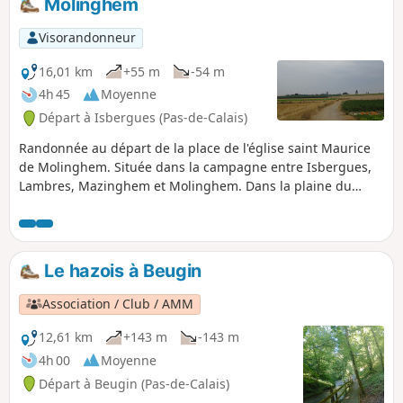
Molinghem
Visorandonneur
16,01 km
+55 m
-54 m
4h 45
Moyenne
Départ à Isbergues (Pas-de-Calais)
Randonnée au départ de la place de l'église saint Maurice
de Molinghem. Située dans la campagne entre Isbergues,
Lambres, Mazinghem et Molinghem. Dans la plaine du
moulin et le long du marais de Lambres.
Le hazois à Beugin
Association / Club / AMM
12,61 km
+143 m
-143 m
4h 00
Moyenne
Départ à Beugin (Pas-de-Calais)