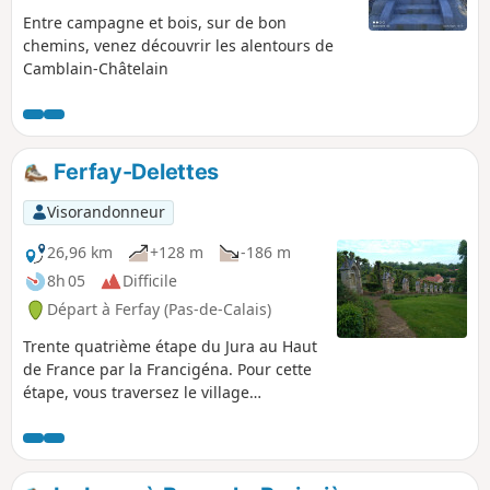
Entre campagne et bois, sur de bon
chemins, venez découvrir les alentours de
Camblain-Châtelain
Ferfay-Delettes
Visorandonneur
26,96 km
+128 m
-186 m
8h 05
Difficile
Départ à Ferfay (Pas-de-Calais)
Trente quatrième étape du Jura au Haut
de France par la Francigéna. Pour cette
étape, vous traversez le village
d'Amettes qui aurait accueilli trois saints
de différentes époques auxquels on leur
a attribué des miracles. La maison du
dernier d’entre eux, Benoît Labre, patron