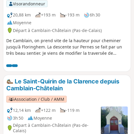
Visorandonneur
20,88 km
+193 m
-193 m
6h 30
Moyenne
Départ à Camblain-Châtelain (Pas-de-Calais)
De Camblain, on prend vite de la hauteur pour cheminer
jusqu'à Floringhem. La descente sur Pernes se fait par un
très beau sentier. Je viens de modifier la traversée de
Pernes en utilisant d'autres voyettes. C'est après Marest que
les choses se compliquent avec des parties de chemins
pouvant être assez boueuses (mais les chemins se sont bien
améliorés depuis quelques temps). Le retour se fait par le
Le Saint-Quirin de la Clarence depuis
Mont Duquenne.
Camblain-Châtelain
Association / Club / AMM
12,14 km
+122 m
-119 m
3h 50
Moyenne
Départ à Camblain-Châtelain (Pas-de-
Calais)