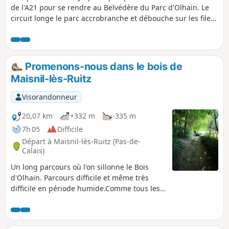
de l'A21 pour se rendre au Belvédère du Parc d'Olhain. Le
circuit longe le parc accrobranche et débouche sur les filets
suspendus. À voir également la Tour/Tyrolienne qui devrait,
à terme, être le point culminant des Hauts de France.
Promenons-nous dans le bois de
Maisnil-lès-Ruitz
Visorandonneur
20,07 km
+332 m
-335 m
7h 05
Difficile
Départ à Maisnil-lès-Ruitz (Pas-de-
Calais)
Un long parcours où l'on sillonne le Bois
d'Olhain. Parcours difficile et même très
difficile en période humide.Comme tous les
parcours en sous-bois, la description n'est
pas très évidente, je recommande donc
l'utilisation de l'application.