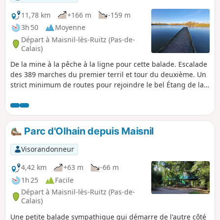
11,78 km
+166 m
-159 m
3h 50
Moyenne
Départ à Maisnil-lès-Ruitz (Pas-de-
Calais)
De la mine à la pêche à la ligne pour cette balade. Escalade
des 389 marches du premier terril et tour du deuxième. Un
strict minimum de routes pour rejoindre le bel Étang de la
Fossette, encore un bel aménagement et sans goudron !
Parc d'Olhain depuis Maisnil
Visorandonneur
4,42 km
+63 m
-66 m
1h 25
Facile
Départ à Maisnil-lès-Ruitz (Pas-de-
Calais)
Une petite balade sympathique qui démarre de l'autre côté