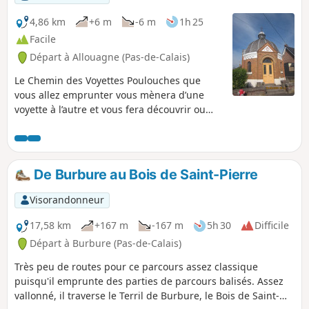
4,86 km
+6 m
-6 m
1h 25
Facile
Départ à Allouagne (Pas-de-Calais)
Le Chemin des Voyettes Poulouches que
vous allez emprunter vous mènera d’une
voyette à l’autre et vous fera découvrir ou
redécouvrir notre village.
De Burbure au Bois de Saint-Pierre
Visorandonneur
17,58 km
+167 m
-167 m
5h 30
Difficile
Départ à Burbure (Pas-de-Calais)
Très peu de routes pour ce parcours assez classique
puisqu'il emprunte des parties de parcours balisés. Assez
vallonné, il traverse le Terril de Burbure, le Bois de Saint-