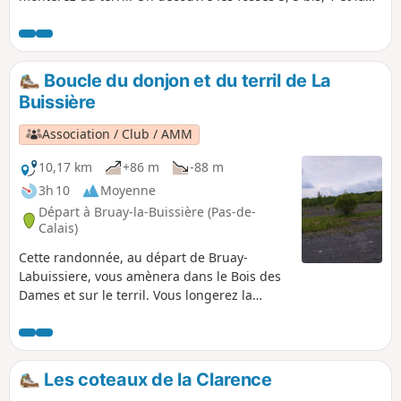
1bis qui est la plus profonde du bassin minier avec 1186
mètres de profondeur.
Boucle du donjon et du terril de La
Buissière
Association / Club / AMM
10,17 km
+86 m
-88 m
3h 10
Moyenne
Départ à Bruay-la-Buissière (Pas-de-
Calais)
Cette randonnée, au départ de Bruay-
Labuissiere, vous amènera dans le Bois des
Dames et sur le terril. Vous longerez la
rivière Lawe, le tout sur de très bons
chemins boisée avec quelques montées sans
difficultés.
Les coteaux de la Clarence