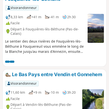
Visorandonneur
8,33 km
+41 m
-41 m
2h 30
Facile
Départ à Fouquières-lès-Béthune (Pas-de-
Calais)
Le sentier des deux rivières de Fouquières-lès-
Béthune à Fouquereuil vous emmène le long de
la Blanche jusqu'au marais d'Annezin, ensuite
c'est la Lawe que vous longerez avant de
cheminer au-dessus de l'eau tout en étant sous
une voie ferrée ! Ce circuit vous fera rejoindre le
terril de stockage de Fouquereuil (le Terril de la
Le Bas Pays entre Vendin et Gonnehem
Cuisse Maraune) et vous découvrirez depuis le
sommet un superbe panorama à 360°. Le retour
Visorandonneur
se fera par les champs.
11,60 km
+9 m
-10 m
3h 20
Facile
Départ à Vendin-lès-Béthune (Pas-de-
Calais)