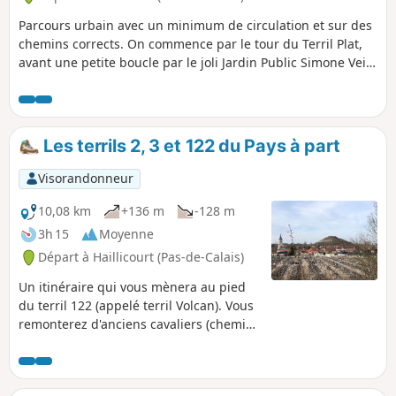
Parcours urbain avec un minimum de circulation et sur des
chemins corrects. On commence par le tour du Terril Plat,
avant une petite boucle par le joli Jardin Public Simone Veil
de Labuissière. Ensuite, c'est la traversée de l'agglomération
mais par les voyettes, avant un retour vers Haillicourt le
long de la Voie Bus (C'était plus vert avant mais ça reste
calme). Retour par l'ancienne voie ferrée. La traversée de
Les terrils 2, 3 et 122 du Pays à part
Labuissière se fait sur des voyettes et l'appli peut être fort
utile !
Visorandonneur
10,08 km
+136 m
-128 m
3h 15
Moyenne
Départ à Haillicourt (Pas-de-Calais)
Un itinéraire qui vous mènera au pied
du terril 122 (appelé terril Volcan). Vous
remonterez d'anciens cavaliers (chemins
qui reliaient les fosses entre elles) sur
lesquels la faune et la flore ont repris
leur droit et vous grimperez l'un des