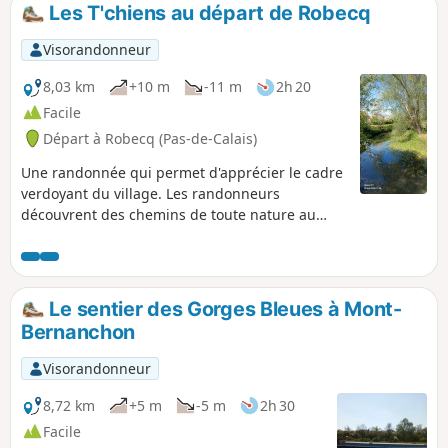
terrils jumeaux du Pays à part
Les T'chiens au départ de Robecq
culminant à 180m d'altitude (offrant une
vue magnifique).
Visorandonneur
8,03 km
+10 m
-11 m
2h 20
Facile
Départ à Robecq (Pas-de-Calais)
Une randonnée qui permet d'apprécier le cadre
verdoyant du village. Les randonneurs
découvrent des chemins de toute nature au
cours de leur balade notamment le cours d'eau
la Busnes et bon nombre de paysages variés,
riches en flore et faune. On peut retrouver cette
randonnée sur la Randofiche 48 éditée par la
Le sentier des Gorges Bleues à Mont-
FFRP et la CABBALR.
Bernanchon
Visorandonneur
8,72 km
+5 m
-5 m
2h 30
Facile