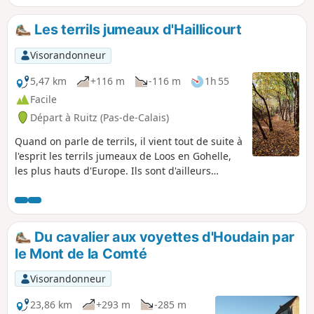
9, 2000 pieds de vignes ont été planter en
2011 et donnent a ce jour du vin appelé
Les terrils jumeaux d'Haillicourt
charbonnay.
Visorandonneur
5,47 km
+116 m
-116 m
1h 55
Facile
Départ à Ruitz (Pas-de-Calais)
Quand on parle de terrils, il vient tout de suite à
l'esprit les terrils jumeaux de Loos en Gohelle,
les plus hauts d'Europe. Ils sont d'ailleurs
classés par l'Unesco. Mais les terrils jumeaux
d'Haillicourt, à deux pas du parc d'Olhain ne
font que quatre mètres de moins. Ils valent tout
autant le détour et je dirais même que leur
Du cavalier aux voyettes d'Houdain par
aspect plus sauvage les rend d'autant plus
le Mont de la Comté
attrayants.
Visorandonneur
23,86 km
+293 m
-285 m