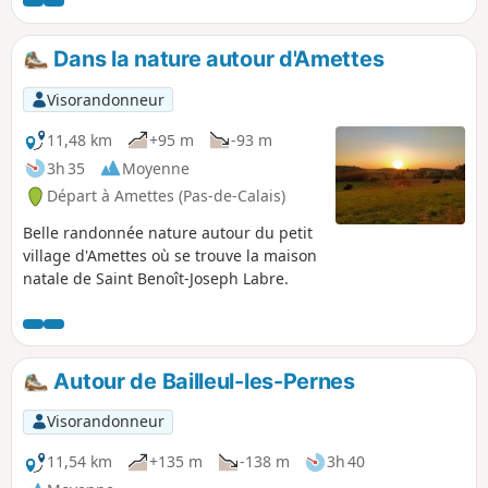
Dans la nature autour d'Amettes
Visorandonneur
11,48 km
+95 m
-93 m
3h 35
Moyenne
Départ à Amettes (Pas-de-Calais)
Belle randonnée nature autour du petit
village d'Amettes où se trouve la maison
natale de Saint Benoît-Joseph Labre.
Autour de Bailleul-les-Pernes
Visorandonneur
11,54 km
+135 m
-138 m
3h 40