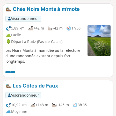
Chès Noirs Monts à m'mote
Visorandonneur
5,89 km
+42 m
-42 m
1h 50
Facile
Départ à Ruitz (Pas-de-Calais)
Les Noirs Monts à mon idée ou la relecture
d'une randonnée existant depuis fort
longtemps.
Les Côtes de Faux
Visorandonneur
10,92 km
+148 m
-145 m
3h 35
Moyenne