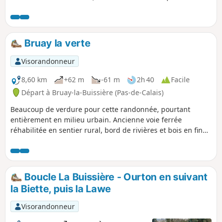
permettait le transport du charbon) qui traverse le Bois des
Dames pour vous conduire à la Chartreuse des Dames à
Gosnay.
Bruay la verte
Visorandonneur
8,60 km
+62 m
-61 m
2h 40
Facile
Départ à Bruay-la-Buissière (Pas-de-Calais)
Beaucoup de verdure pour cette randonnée, pourtant
entièrement en milieu urbain. Ancienne voie ferrée
réhabilitée en sentier rural, bord de rivières et bois en fin
de parcours. De quoi redonner des couleurs au Noir Pays.
Boucle La Buissière - Ourton en suivant
la Biette, puis la Lawe
Visorandonneur