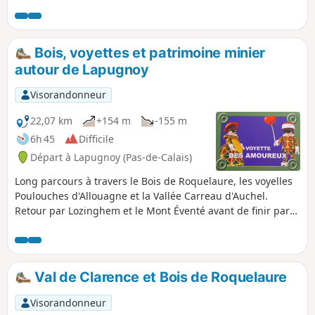
Pierre et emprunte une partie de la Scyrendale.
Bois, voyettes et patrimoine minier
autour de Lapugnoy
Visorandonneur
22,07 km
+154 m
-155 m
6h 45
Difficile
Départ à Lapugnoy (Pas-de-Calais)
Long parcours à travers le Bois de Roquelaure, les voyelles
Poulouches d'Allouagne et la Vallée Carreau d'Auchel.
Retour par Lozinghem et le Mont Éventé avant de finir par
le Terril de Lapugnoy et un beau chemin en lisière du Bois
des Dames.Relativement peu de goudron (mais on est tout
de même en zone urbaine), mais par temps humide,
certains chemins peuvent devenir difficiles.
Val de Clarence et Bois de Roquelaure
Visorandonneur