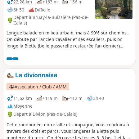
22,28 km
+163 m
-156 m
6h 50
Difficile
Départ à Bruay-la-Buissière (Pas-de-
Calais)
Longue balade en milieu urbain, mais à 90% sur chemins.
On débute par l'ancien cavalier et ses escaliers, puis on
longe la Biette (belle passerelle restaurée l'an dernier)
jusqu'à Ourton. Ensuite, on reprend de la hauteur
(malheureusement sur route) avant de redescendre sur
Beugin. On suit alors un autre cavalier jusqu'au Viaduc de
Divion. Là, une descente un peu scabreuse nous ramène en
La divionnaise
bord de Lawe. On la suit alors d'abord rive gauche, puis rive
droite avant de suivre la voie bus. Et pour finir en beauté, le
Association / Club / AMM
Bois de la Volville, avec une belle grimpette en clôture.
11,62 km
+119 m
-112 m
3h 40
Moyenne
Départ à Divion (Pas-de-Calais)
Cette randonnée, entre ville et campagne, vous conduira à
travers des cités et parcs. Vous longerez la Biette puis
monterez du terril. On découvre les fosses 5, 5 bis, 1 et la