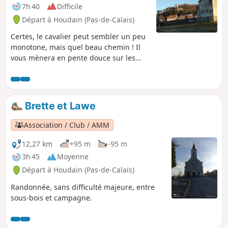
7h 40
Difficile
Départ à Houdain (Pas-de-Calais)
Certes, le cavalier peut sembler un peu
monotone, mais quel beau chemin ! Il
vous mènera en pente douce sur les
hauteurs avant de redescendre dans la
vallée pour grimper le Mont de la
Comté. Et en fin de parcours, l'église
vous attend.
Brette et Lawe
Association / Club / AMM
12,27 km
+95 m
-95 m
3h 45
Moyenne
Départ à Houdain (Pas-de-Calais)
Randonnée, sans difficulté majeure, entre
sous-bois et campagne.