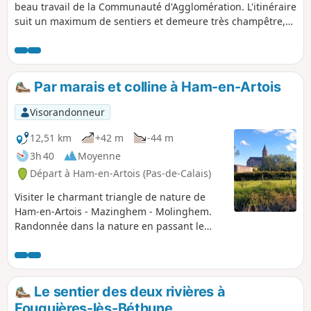
beau travail de la Communauté d'Agglomération. L'itinéraire
suit un maximum de sentiers et demeure très champêtre,
avec peu de dénivelé.
Par marais et colline à Ham-en-Artois
Visorandonneur
12,51 km
+42 m
-44 m
3h 40
Moyenne
Départ à Ham-en-Artois (Pas-de-Calais)
Visiter le charmant triangle de nature de
Ham-en-Artois - Mazinghem - Molinghem.
Randonnée dans la nature en passant le
long de la Guarbecque, à travers un marais
et retour par les champs. Découverte de la
vieille église de Mazinghem.
Le sentier des deux rivières à
Fouquières-lès-Béthune