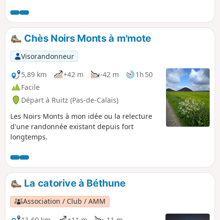
routes pour passer une bonne demi-journée.
Chès Noirs Monts à m'mote
Visorandonneur
5,89 km
+42 m
-42 m
1h 50
Facile
Départ à Ruitz (Pas-de-Calais)
Les Noirs Monts à mon idée ou la relecture
d'une randonnée existant depuis fort
longtemps.
La catorive à Béthune
Association / Club / AMM
11,60 km
+11 m
-11 m