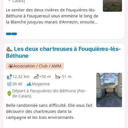
Calais)
Le sentier des deux rivières de Fouquières-lès-
Béthune à Fouquereuil vous emmène le long de
la Blanche jusqu'au marais d'Annezin, ensuite
c'est la Lawe que vous longerez avant de
cheminer au-dessus de l'eau tout en étant sous
une voie ferrée ! Ce circuit vous fera rejoindre le
terril de stockage de Fouquereuil (le Terril de la
Les deux chartreuses à Fouquières-lès-
Cuisse Maraune) et vous découvrirez depuis le
Béthune
sommet un superbe panorama à 360°. Le retour
se fera par les champs.
Association / Club / AMM
12,32 km
+50 m
-51 m
3h 40
Moyenne
Départ à Fouquières-lès-Béthune (Pas-
de-Calais)
Belle randonnée sans difficulté. Elle vous fait
découvrir des chartreuses dans la
campagne et les bois environnants.