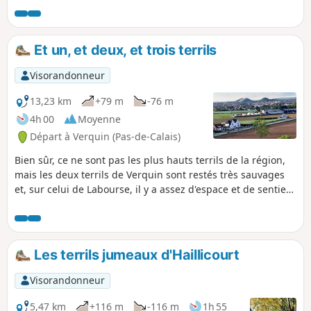
Et un, et deux, et trois terrils
Visorandonneur
13,23 km
+79 m
-76 m
4h 00
Moyenne
Départ à Verquin (Pas-de-Calais)
Bien sûr, ce ne sont pas les plus hauts terrils de la région,
mais les deux terrils de Verquin sont restés très sauvages
et, sur celui de Labourse, il y a assez d'espace et de sentiers
pour varier l'itinéraire. Ce parcours en 8 peut facilement
être scindé en deux boucles de 6 à 8 km. C'est un parcours
assez compliqué que j'ai détaillé au maximum. Néanmoins,
je recommande d'utiliser l'application surtout sur les terrils
Les terrils jumeaux d'Haillicourt
: celui de Labourse possède un grand nombre de sentiers
et on peut facilement modifier le parcours. 15 juillet 2025 :
Visorandonneur
Au vu des nombreux points rouges qui fleurissent sur le
parcours, je l'ai parcouru. Tous ces points racontent
5,47 km
+116 m
-116 m
1h 55