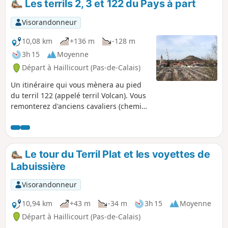
Les terrils 2, 3 et 122 du Pays à part
Visorandonneur
10,08 km
+136 m
-128 m
3h 15
Moyenne
Départ à Haillicourt (Pas-de-Calais)
Un itinéraire qui vous mènera au pied
du terril 122 (appelé terril Volcan). Vous
remonterez d'anciens cavaliers (chemins
qui reliaient les fosses entre elles) sur
lesquels la faune et la flore ont repris
leur droit et vous grimperez l'un des
terrils jumeaux du Pays à part
Le tour du Terril Plat et les voyettes de
culminant à 180m d'altitude (offrant une
Labuissière
vue magnifique).
Visorandonneur
10,94 km
+43 m
-34 m
3h 15
Moyenne
Départ à Haillicourt (Pas-de-Calais)