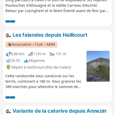
Poulouches d'Allouagne et la Vallée Carreau d'Auchel.
Retour par Lozinghem et le Mont Éventé avant de finir par
le Terril de Lapugnoy et un beau chemin en lisière du Bois
des Dames.Relativement peu de goudron (mais on est tout
de même en zone urbaine), mais par temps humide,
certains chemins peuvent devenir difficiles.
Les falandes depuis Haillicourt
Association / Club / AMM
8,86 km
+135 m
-131 m
2h 55
Moyenne
Départ à Haillicourt (Pas-de-Calais)
Cette randonnée vous conduiras sur les
terrils, culminant a 180 m. Vous gravirez les
389 marches pour atteindre le sommet de
l'un d'entre-eux sans compter que vous
marcherez sur les divers terrils. Sur le terril
9, 2000 pieds de vignes ont été planter en
2011 et donnent a ce jour du vin appelé
Variante de la catorive depuis Annezin
charbonnay.