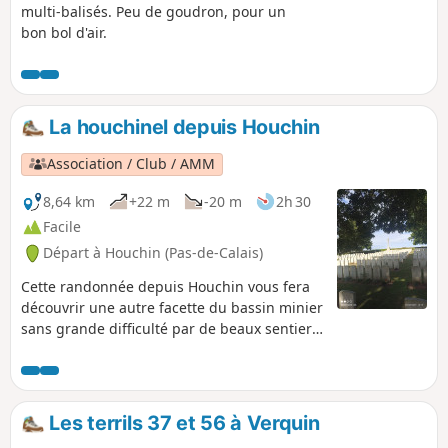
multi-balisés. Peu de goudron, pour un
bon bol d'air.
La houchinel depuis Houchin
Association / Club / AMM
8,64 km
+22 m
-20 m
2h 30
Facile
Départ à Houchin (Pas-de-Calais)
Cette randonnée depuis Houchin vous fera
découvrir une autre facette du bassin minier
sans grande difficulté par de beaux sentiers.
Un peu d'histoire : la fosse, 12 compagnies
minières de Noeux-les-Mines. Le fonçage a
commencé en 1939 et a été arrêté en 1940
avec l'occupation allemande et n'ont jamais
Les terrils 37 et 56 à Verquin
été repris.