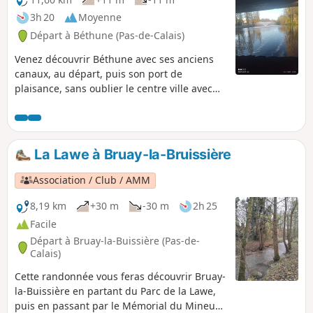
3h 20
Moyenne
Départ à Béthune (Pas-de-Calais)
Venez découvrir Béthune avec ses anciens
canaux, au départ, puis son port de
plaisance, sans oublier le centre ville avec
son beffroi.
La Lawe à Bruay-la-Bruissière
Association / Club / AMM
8,19 km
+30 m
-30 m
2h 25
Facile
Départ à Bruay-la-Buissière (Pas-de-
Calais)
Cette randonnée vous feras découvrir Bruay-
la-Buissière en partant du Parc de la Lawe,
puis en passant par le Mémorial du Mineur