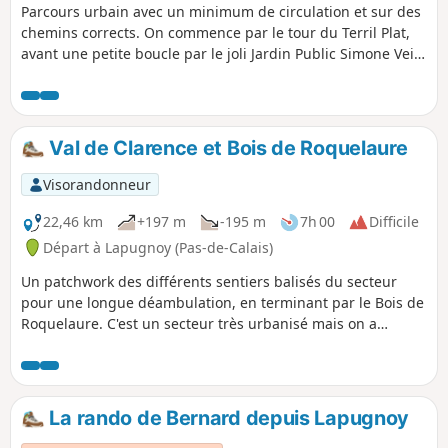
Parcours urbain avec un minimum de circulation et sur des
chemins corrects. On commence par le tour du Terril Plat,
avant une petite boucle par le joli Jardin Public Simone Veil
de Labuissière. Ensuite, c'est la traversée de l'agglomération
mais par les voyettes, avant un retour vers Haillicourt le
long de la Voie Bus (C'était plus vert avant mais ça reste
calme). Retour par l'ancienne voie ferrée. La traversée de
Val de Clarence et Bois de Roquelaure
Labuissière se fait sur des voyettes et l'appli peut être fort
utile !
Visorandonneur
22,46 km
+197 m
-195 m
7h 00
Difficile
Départ à Lapugnoy (Pas-de-Calais)
Un patchwork des différents sentiers balisés du secteur
pour une longue déambulation, en terminant par le Bois de
Roquelaure. C'est un secteur très urbanisé mais on a
l'impression d'être toujours à la campagne.
La rando de Bernard depuis Lapugnoy