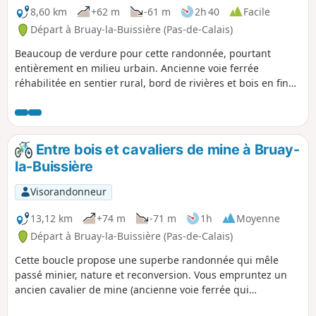
8,60 km
+62 m
-61 m
2h 40
Facile
Départ à Bruay-la-Buissière (Pas-de-Calais)
Beaucoup de verdure pour cette randonnée, pourtant
entièrement en milieu urbain. Ancienne voie ferrée
réhabilitée en sentier rural, bord de rivières et bois en fin
de parcours. De quoi redonner des couleurs au Noir Pays.
Entre bois et cavaliers de mine à Bruay-
la-Buissière
Visorandonneur
13,12 km
+74 m
-71 m
1h
Moyenne
Départ à Bruay-la-Buissière (Pas-de-Calais)
Cette boucle propose une superbe randonnée qui mêle
passé minier, nature et reconversion. Vous empruntez un
ancien cavalier de mine (ancienne voie ferrée qui
permettait le transport du charbon) qui traverse le Bois des