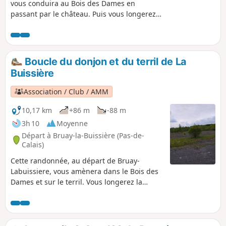
vous conduira au Bois des Dames en
passant par le château. Puis vous longerez
la Lawe, et vous traverserez une partie du
Bois des Dames avec ses chênes centenaires
et une belle biodiversité.
Boucle du donjon et du terril de La
Buissière
Association / Club / AMM
10,17 km
+86 m
-88 m
3h 10
Moyenne
Départ à Bruay-la-Buissière (Pas-de-
Calais)
Cette randonnée, au départ de Bruay-
Labuissiere, vous amènera dans le Bois des
Dames et sur le terril. Vous longerez la
rivière Lawe, le tout sur de très bons
chemins boisée avec quelques montées sans
difficultés.