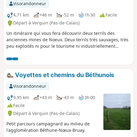
Visorandonneur
4,71 km
+46 m
-52 m
1h 30
Facile
Départ à Verquin (Pas-de-Calais)
Un itinéraire qui vous fera découvrir deux terrils des
anciennes mines de Noeux. Deux terrils très sauvages, très
peu exploités ni pour le tourisme ni industriellement
parlant. Alors à l'aventure.
Voyettes et chemins du Béthunois
Visorandonneur
9,95 km
+43 m
-43 m
3h 00
Facile
Départ à Verquin (Pas-de-Calais)
Petit parcours campagnard au milieu de
l'agglomération Béthune-Nœux-Bruay.