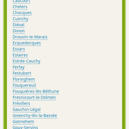
Caucourt
Chelers
Chocques
Cuinchy
Diéval
Divion
Drouvin-le-Marais
Ecquedecques
Essars
Estaires
Estrée-Cauchy
Ferfay
Festubert
Floringhem
Fouquereuil
Fouquières-lès-Béthune
Fresnicourt-le-Dolmen
Frévillers
Gauchin-Légal
Givenchy-lès-la-Bassée
Gonnehem
Gouy-Servins