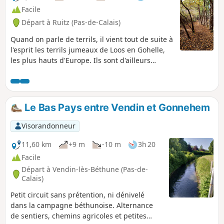
n'importe quoi ! Voir dans les infos pratiques.
Facile
Départ à Ruitz (Pas-de-Calais)
Quand on parle de terrils, il vient tout de suite à
l'esprit les terrils jumeaux de Loos en Gohelle,
les plus hauts d'Europe. Ils sont d'ailleurs
classés par l'Unesco. Mais les terrils jumeaux
d'Haillicourt, à deux pas du parc d'Olhain ne
font que quatre mètres de moins. Ils valent tout
autant le détour et je dirais même que leur
Le Bas Pays entre Vendin et Gonnehem
aspect plus sauvage les rend d'autant plus
attrayants.
Visorandonneur
11,60 km
+9 m
-10 m
3h 20
Facile
Départ à Vendin-lès-Béthune (Pas-de-
Calais)
Petit circuit sans prétention, ni dénivelé
dans la campagne béthunoise. Alternance
de sentiers, chemins agricoles et petites