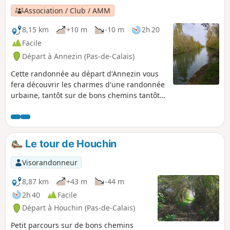
Association / Club / AMM
8,15 km
+10 m
-10 m
2h 20
Facile
Départ à Annezin (Pas-de-Calais)
Cette randonnée au départ d'Annezin vous
fera découvrir les charmes d'une randonnée
urbaine, tantôt sur de bons chemins tantôt
sur du macadam. Vous passerez sur les
traces de l'ancien canal qui, de nos jours,
n'existe plus.
Le tour de Houchin
Visorandonneur
8,87 km
+43 m
-44 m
2h 40
Facile
Départ à Houchin (Pas-de-Calais)
Petit parcours sur de bons chemins