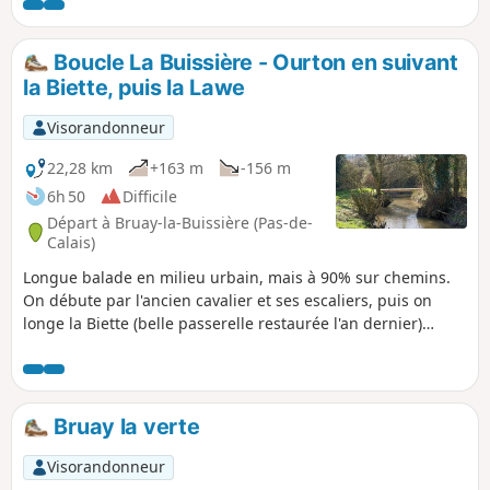
Boucle La Buissière - Ourton en suivant
la Biette, puis la Lawe
Visorandonneur
22,28 km
+163 m
-156 m
6h 50
Difficile
Départ à Bruay-la-Buissière (Pas-de-
Calais)
Longue balade en milieu urbain, mais à 90% sur chemins.
On débute par l'ancien cavalier et ses escaliers, puis on
longe la Biette (belle passerelle restaurée l'an dernier)
jusqu'à Ourton. Ensuite, on reprend de la hauteur
(malheureusement sur route) avant de redescendre sur
Beugin. On suit alors un autre cavalier jusqu'au Viaduc de
Divion. Là, une descente un peu scabreuse nous ramène en
Bruay la verte
bord de Lawe. On la suit alors d'abord rive gauche, puis rive
droite avant de suivre la voie bus. Et pour finir en beauté, le
Visorandonneur
Bois de la Volville, avec une belle grimpette en clôture.