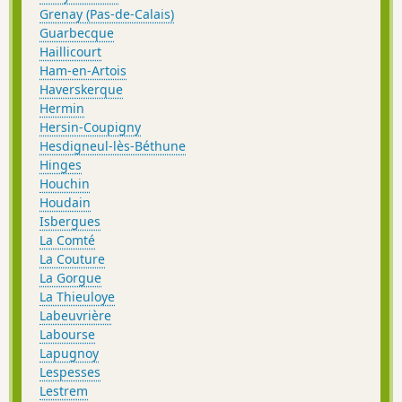
Grenay (Pas-de-Calais)
Guarbecque
Haillicourt
Ham-en-Artois
Haverskerque
Hermin
Hersin-Coupigny
Hesdigneul-lès-Béthune
Hinges
Houchin
Houdain
Isbergues
La Comté
La Couture
La Gorgue
La Thieuloye
Labeuvrière
Labourse
Lapugnoy
Lespesses
Lestrem