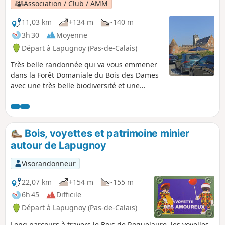
Association / Club / AMM
11,03 km
+134 m
-140 m
3h 30
Moyenne
Départ à Lapugnoy (Pas-de-Calais)
Très belle randonnée qui va vous emmener
dans la Forêt Domaniale du Bois des Dames
avec une très belle biodiversité et une
bonne grimpette avec un retour par
Labeuvrière en passant sur le terril. Un peu
d'histoire minière : en 1920 de nombreux
polonais sont arrivés à Lapugnoy où ils ont
Bois, voyettes et patrimoine minier
été obligés de monter les baraquements
autour de Lapugnoy
pour ce loger.
Visorandonneur
22,07 km
+154 m
-155 m
6h 45
Difficile
Départ à Lapugnoy (Pas-de-Calais)
Long parcours à travers le Bois de Roquelaure, les voyelles