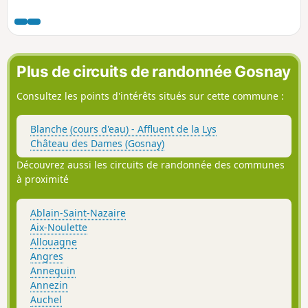
et les Corons. Cette jeune commune doit son
nom à la fusion de Bruay-en-Artois et de la
Buissiere, qui a eu lieu en 1987.
Plus de circuits de randonnée Gosnay
Consultez les points d'intérêts situés sur cette commune :
Blanche (cours d'eau) - Affluent de la Lys
Château des Dames (Gosnay)
Découvrez aussi les circuits de randonnée des communes
à proximité
Ablain-Saint-Nazaire
Aix-Noulette
Allouagne
Angres
Annequin
Annezin
Auchel