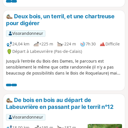
Dames pour vous conduire à la Chartreuse des Dames à
Gosnay.
Deux bois, un terril, et une chartreuse
pour digérer
Visorandonneur
24,04 km
+225 m
-224 m
7h 30
Difficile
Départ à Labeuvrière (Pas-de-Calais)
Jusqu'à l'entrée du Bois des Dames, le parcours est
sensiblement le même que cette randonnée (il n'y a pas
beaucoup de possibilités dans le Bois de Roquelaure) mais
pour la traversée du Bois des Dames, j'ai emprunté d'autres
chemins. La fin de parcours passe derrière Emmaüs avant
d'atteindre la Chartreuse des Dames et de rejoindre le Bois
des Sablières.C'est long, tortueux, pratiquement sans
De bois en bois au départ de
goudron et avec un dénivelé qui compte. Très difficile en
Labeuvrière en passant par le terril n°12
période humide.L'utilisation de l'application Visorando est
fortement conseillée.
Visorandonneur
18,00 km
+195 m
-187 m