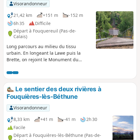
Visorandonneur
21,42 km
+151 m
-152 m
6h 35
Difficile
Départ à Fouquereuil (Pas-de-
Calais)
Long parcours au milieu du tissu
urbain. En longeant la Lawe puis la
Brette, on rejoint le Monument du
Mineur à Bruay. Pour le retour, on
rejoint la Cité 4 de Bruay avant de rallier
le Bois des Dames en suivant le PR® du
Bois des Dames. La traversée du bois
Le sentier des deux rivières à
nous conduit au terril avant de nous
Fouquières-lès-Béthune
mener face à Emmaüs. De là, le retour
se fait par le Bois de la Sablière.
Visorandonneur
Beaucoup de chemins et utilisation des
"Voies Bus" pour un parcours sur des
8,33 km
+41 m
-41 m
2h 30
chemins praticables même en période
Facile
humide.
Départ à Fouquières-lès-Béthune (Pas-de-