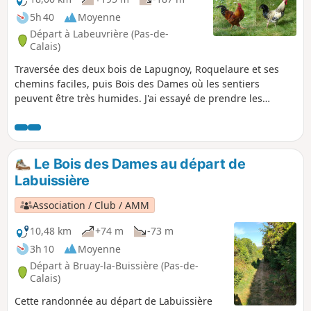
5h 40
Moyenne
Départ à Labeuvrière (Pas-de-
Calais)
Traversée des deux bois de Lapugnoy, Roquelaure et ses
chemins faciles, puis Bois des Dames où les sentiers
peuvent être très humides. J'ai essayé de prendre les
sentiers les moins connus, surtout dans le Bois des Dames,
ce qui donne un parcours assez difficile à suivre. Je
recommande l'utilisation de l'application Visorando.
Remarque : sur OpenStreetMap, les chemins sont bien
Le Bois des Dames au départ de
tracés. Le terril est très beau au printemps quand il se
Labuissière
couvre de lin.
Association / Club / AMM
10,48 km
+74 m
-73 m
3h 10
Moyenne
Départ à Bruay-la-Buissière (Pas-de-
Calais)
Cette randonnée au départ de Labuissière