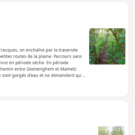
o
a
i
m
p
Crecques, on enchaîne par la traversée
petites routes de la plaine. Parcours sans
rence en période sèche. En période
, le chemin entre Glomenghem et Mametz
ssés sont gorgés d'eau et ne demandent qu'à