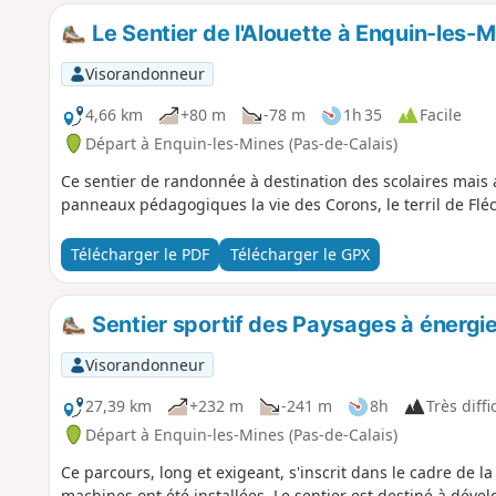
Le Sentier de l'Alouette à Enquin-les-
Visorandonneur
4,66 km
+80 m
-78 m
1h 35
Facile
Départ à Enquin-les-Mines (Pas-de-Calais)
Ce sentier de randonnée à destination des scolaires mais 
panneaux pédagogiques la vie des Corons, le terril de Fléchi
Télécharger le PDF
Télécharger le GPX
Sentier sportif des Paysages à énergi
Visorandonneur
27,39 km
+232 m
-241 m
8h
Très diffi
Départ à Enquin-les-Mines (Pas-de-Calais)
Ce parcours, long et exigeant, s'inscrit dans le cadre de la
machines ont été installées. Le sentier est destiné à dévelop