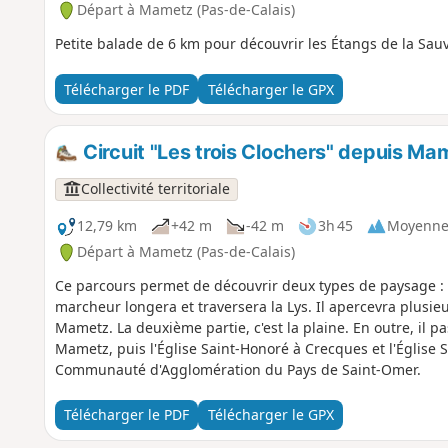
Départ à Mametz (Pas-de-Calais)
Petite balade de 6 km pour découvrir les Étangs de la Sa
Télécharger le PDF
Télécharger le GPX
Circuit "Les trois Clochers" depuis Ma
Collectivité territoriale
12,79 km
+42 m
-42 m
3h 45
Moyenn
Départ à Mametz (Pas-de-Calais)
Ce parcours permet de découvrir deux types de paysage : l'
marcheur longera et traversera la Lys. Il apercevra plusieu
Mametz. La deuxième partie, c'est la plaine. En outre, il pas
Mametz, puis l'Église Saint-Honoré à Crecques et l'Église S
Communauté d'Agglomération du Pays de Saint-Omer.
Télécharger le PDF
Télécharger le GPX