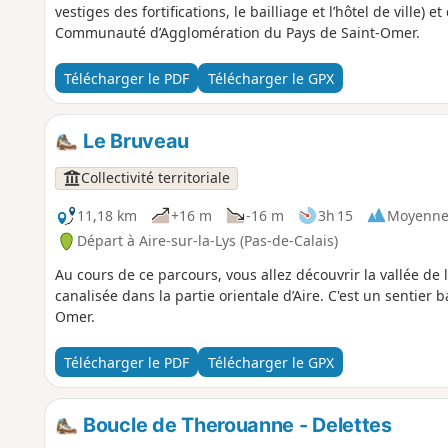
vestiges des fortifications, le bailliage et l’hôtel de ville) 
Communauté d’Agglomération du Pays de Saint-Omer.
Télécharger le PDF
Télécharger le GPX
Le Bruveau
Collectivité territoriale
11,18 km
+16 m
-16 m
3h 15
Moyenn
Départ à Aire-sur-la-Lys (Pas-de-Calais)
Au cours de ce parcours, vous allez découvrir la vallée de l
canalisée dans la partie orientale d’Aire. C'est un sentie
Omer.
Télécharger le PDF
Télécharger le GPX
Boucle de Therouanne - Delettes