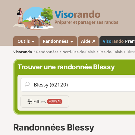
V
i
s
o
r
a
Outils
Randonnées
Aide ↗
Viso
rando
Pre
n
Visorando
Randonnées
Nord-Pas-de-Calais
Pas-de-Calais
Bles
d
o
Trouver une randonnée Blessy
Filtres
NOUVEAU
Randonnées Blessy