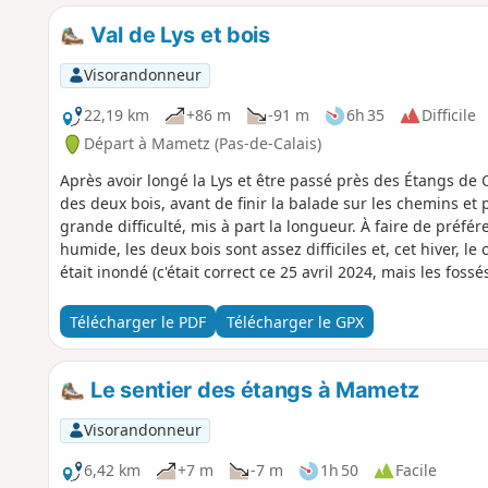
Val de Lys et bois
Visorandonneur
22,19 km
+86 m
-91 m
6h 35
Difficile
Départ à Mametz (Pas-de-Calais)
Après avoir longé la Lys et être passé près des Étangs de 
des deux bois, avant de finir la balade sur les chemins et 
grande difficulté, mis à part la longueur. À faire de préfé
humide, les deux bois sont assez difficiles et, cet hiver
était inondé (c'était correct ce 25 avril 2024, mais les fo
déborder).
Télécharger le PDF
Télécharger le GPX
Le sentier des étangs à Mametz
Visorandonneur
6,42 km
+7 m
-7 m
1h 50
Facile