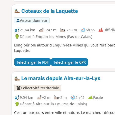
Coteaux de la Laquette
Visorandonneur
21,64 km
+247 m
-253 m
6h 55
Difficil
Départ à Enquin-les-Mines (Pas-de-Calais)
Long périple autour d'Enquin-les-Mines qui vous fera parc
Laquette.
Télécharger le PDF
Télécharger le GPX
Le marais depuis Aire-sur-la-Lys
Collectivité territoriale
9,54 km
+2 m
-2 m
2h 45
Facile
Départ à Aire-sur-la-Lys (Pas-de-Calais)
C’est un parcours entre ville et nature. Le marcheur décou