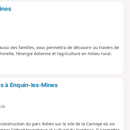
Mines
aussi des familles, vous permettra de découvrir au travers de
nelle, l'énergie éolienne et l'agriculture en milieu rural.
es à Enquin-les-Mines
cile
 construction du parc éolien sur le site de la Carnoye où six
per l'attrait touristique et culturel du territoire. Il permettra