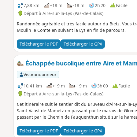
7,88 km
+18 m
-18 m
2h 20
Facile
Départ à Aire-sur-la-Lys (Pas-de-Calais)
Randonnée agréable et très facile autour du Bietz. Vous t
Moulin le Comte en suivant la Lys en fin de parcours.
Télécharger le PDF
Télécharger le GPX
Échappée bucolique entre Aire et Ma
Visorandonneur
10,41 km
+19 m
-19 m
3h 00
Facile
Départ à Aire-sur-la-Lys (Pas-de-Calais)
Cet itinéraire suit le sentier dit du Bruveau d'Aire-sur-la-
Saint-Vaast de Mametz en passant par le marais de Glom
passant par le Chemin de Fauquenthun situé sur le hame
Télécharger le PDF
Télécharger le GPX