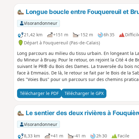
Longue boucle entre Fouquereuil et Br
Visorandonneur
21,42 km
+151 m
-152 m
6h 35
Difficil
Départ à Fouquereuil (Pas-de-Calais)
Long parcours au milieu du tissu urbain. En longeant la L
du Mineur à Bruay. Pour le retour, on rejoint la Cité 4 de 
suivant le PR® du Bois des Dames. La traversée du bois n
face à Emmaüs. De là, le retour se fait par le Bois de la S
des "Voies Bus" pour un parcours sur des chemins prati
Télécharger le PDF
Télécharger le GPX
Le sentier des deux rivières à Fouquiè
Visorandonneur
8,33 km
+41 m
-41 m
2h 30
Facile