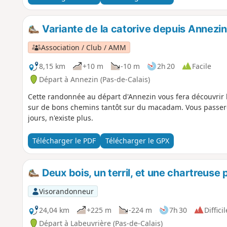
Variante de la catorive depuis Annezin
Association / Club / AMM
8,15 km
+10 m
-10 m
2h 20
Facile
Départ à Annezin (Pas-de-Calais)
Cette randonnée au départ d'Annezin vous fera découvrir
sur de bons chemins tantôt sur du macadam. Vous passerez 
jours, n'existe plus.
Télécharger le PDF
Télécharger le GPX
Deux bois, un terril, et une chartreuse 
Visorandonneur
24,04 km
+225 m
-224 m
7h 30
Difficil
Départ à Labeuvrière (Pas-de-Calais)