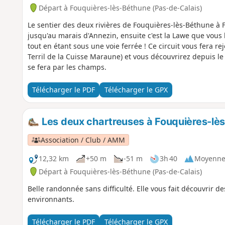
Départ à Fouquières-lès-Béthune (Pas-de-Calais)
Le sentier des deux rivières de Fouquières-lès-Béthune à
jusqu'au marais d'Annezin, ensuite c'est la Lawe que vous
tout en étant sous une voie ferrée ! Ce circuit vous fera re
Terril de la Cuisse Maraune) et vous découvrirez depuis 
se fera par les champs.
Télécharger le PDF
Télécharger le GPX
Les deux chartreuses à Fouquières-lè
Association / Club / AMM
12,32 km
+50 m
-51 m
3h 40
Moyenn
Départ à Fouquières-lès-Béthune (Pas-de-Calais)
Belle randonnée sans difficulté. Elle vous fait découvrir 
environnants.
Télécharger le PDF
Télécharger le GPX