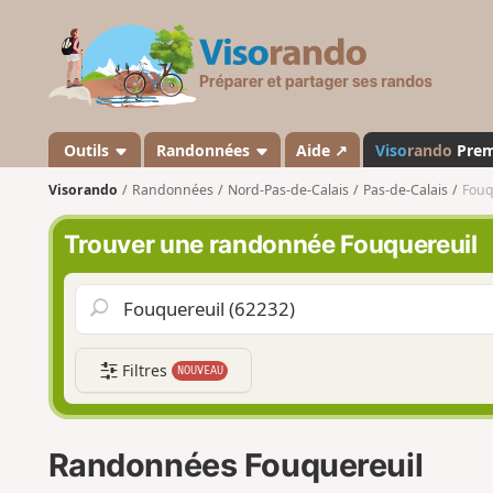
V
i
s
o
r
a
Outils
Randonnées
Aide ↗
Viso
rando
Pre
n
Visorando
Randonnées
Nord-Pas-de-Calais
Pas-de-Calais
Fouq
d
o
Trouver une randonnée Fouquereuil
Filtres
NOUVEAU
Randonnées Fouquereuil