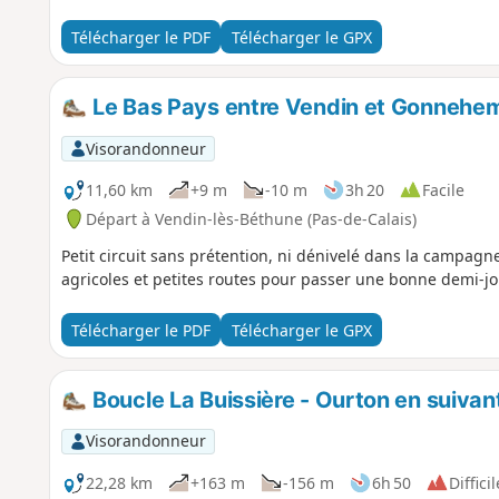
Télécharger le PDF
Télécharger le GPX
Le Bas Pays entre Vendin et Gonnehe
Visorandonneur
11,60 km
+9 m
-10 m
3h 20
Facile
Départ à Vendin-lès-Béthune (Pas-de-Calais)
Petit circuit sans prétention, ni dénivelé dans la campag
agricoles et petites routes pour passer une bonne demi-j
Télécharger le PDF
Télécharger le GPX
Boucle La Buissière - Ourton en suivant 
Visorandonneur
22,28 km
+163 m
-156 m
6h 50
Difficil