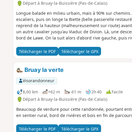
Départ à Bruay-la-Buissière (Pas-de-Calais)
Longue balade en milieu urbain, mais à 90% sur chemins. O
escaliers, puis on longe la Biette (belle passerelle restaur
reprend de la hauteur (malheureusement sur route) avant
un autre cavalier jusqu'au Viaduc de Divion. Là, une des
bord de Lawe. On la suit alors d'abord rive gauche, puis riv
pour finir en beauté, le Bois de la Volville, avec une belle 
Télécharger le PDF
Télécharger le GPX
Bruay la verte
Visorandonneur
8,60 km
+62 m
-61 m
2h 40
Facile
Départ à Bruay-la-Buissière (Pas-de-Calais)
Beaucoup de verdure pour cette randonnée, pourtant entiè
en sentier rural, bord de rivières et bois en fin de parcou
Télécharger le PDF
Télécharger le GPX