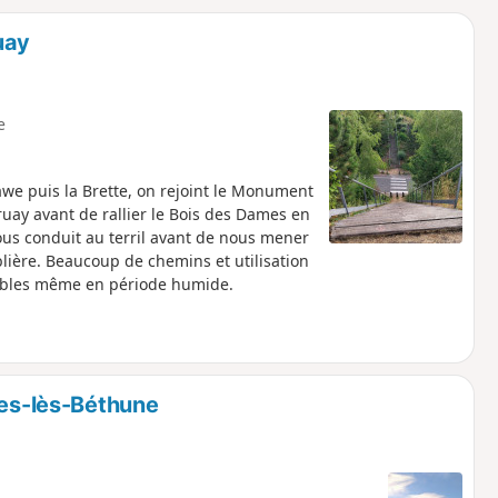
o
a
uay
i
m
p
e
awe puis la Brette, on rejoint le Monument
Bruay avant de rallier le Bois des Dames en
ous conduit au terril avant de nous mener
ablière. Beaucoup de chemins et utilisation
cables même en période humide.
res-lès-Béthune