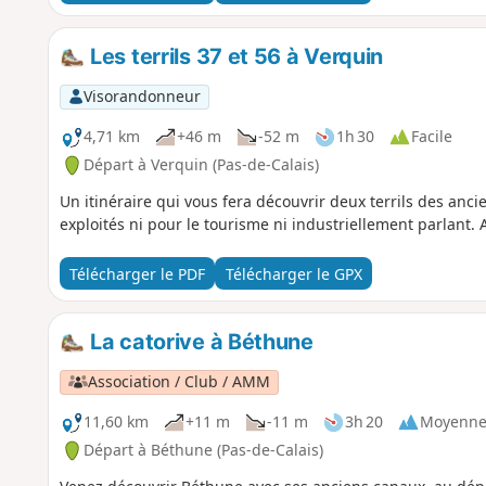
Les terrils 37 et 56 à Verquin
Visorandonneur
4,71 km
+46 m
-52 m
1h 30
Facile
Départ à Verquin (Pas-de-Calais)
Un itinéraire qui vous fera découvrir deux terrils des anc
exploités ni pour le tourisme ni industriellement parlant. A
Télécharger le PDF
Télécharger le GPX
La catorive à Béthune
Association / Club / AMM
11,60 km
+11 m
-11 m
3h 20
Moyenn
Départ à Béthune (Pas-de-Calais)