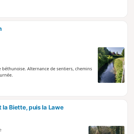
m
ne béthunoise. Alternance de sentiers, chemins
ournée.
la Biette, puis la Lawe
e