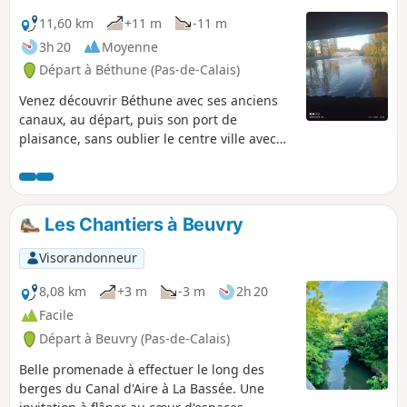
11,60 km
+11 m
-11 m
3h 20
Moyenne
Départ à Béthune (Pas-de-Calais)
Venez découvrir Béthune avec ses anciens
canaux, au départ, puis son port de
plaisance, sans oublier le centre ville avec
son beffroi.
Les Chantiers à Beuvry
Visorandonneur
8,08 km
+3 m
-3 m
2h 20
Facile
Départ à Beuvry (Pas-de-Calais)
Belle promenade à effectuer le long des
berges du Canal d'Aire à La Bassée. Une