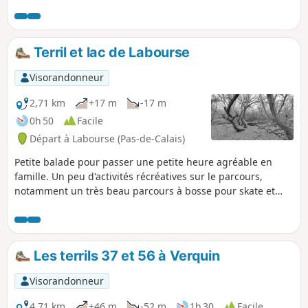
c'est la Lawe que vous longerez avant de
cheminer au-dessus de l'eau tout en étant sous
une voie ferrée ! Ce circuit vous fera rejoindre le
terril de stockage de Fouquereuil (le Terril de la
Terril et lac de Labourse
Cuisse Maraune) et vous découvrirez depuis le
sommet un superbe panorama à 360°. Le retour
Visorandonneur
se fera par les champs.
2,71 km
+17 m
-17 m
0h 50
Facile
Départ à Labourse (Pas-de-Calais)
Petite balade pour passer une petite heure agréable en
famille. Un peu d'activités récréatives sur le parcours,
notamment un très beau parcours à bosse pour skate et
trottinette. L'endroit est très varié avec quelques beaux
dénivelés et une prise de hauteur qui permet d'admirer le
paysage et notamment le petit lac au pied du terril.
Les terrils 37 et 56 à Verquin
Visorandonneur
4,71 km
+46 m
-52 m
1h 30
Facile