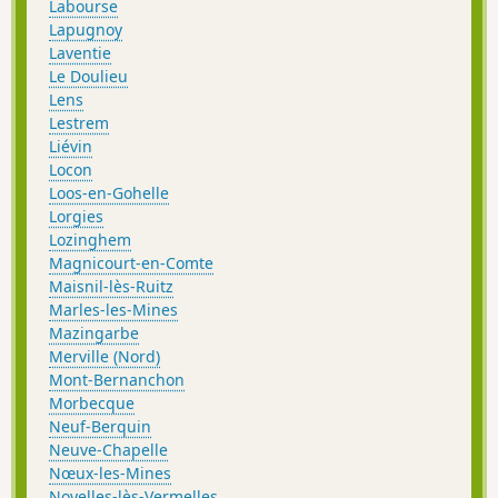
Labourse
Lapugnoy
Laventie
Le Doulieu
Lens
Lestrem
Liévin
Locon
Loos-en-Gohelle
Lorgies
Lozinghem
Magnicourt-en-Comte
Maisnil-lès-Ruitz
Marles-les-Mines
Mazingarbe
Merville (Nord)
Mont-Bernanchon
Morbecque
Neuf-Berquin
Neuve-Chapelle
Nœux-les-Mines
Noyelles-lès-Vermelles