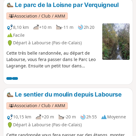
Le parc de la Loisne par Verquigneul
Association / Club / AMM
8,10 km
+10 m
-11 m
2h 20
Facile
Départ à Labourse (Pas-de-Calais)
Cette très belle randonnée, au départ de
Labourse, vous fera passer dans le Parc Leo
Lagrange. Ensuite un petit tour dans
Verquigneul, avant de rejoindre le Parc de la
Loisne et le terril, le tout sur de bon chemins
et sentes.
Le sentier du moulin depuis Labourse
Association / Club / AMM
10,15 km
+20 m
-20 m
2h 55
Moyenne
Départ à Labourse (Pas-de-Calais)
Cette randonnée vous fera passer par des étangs, monter