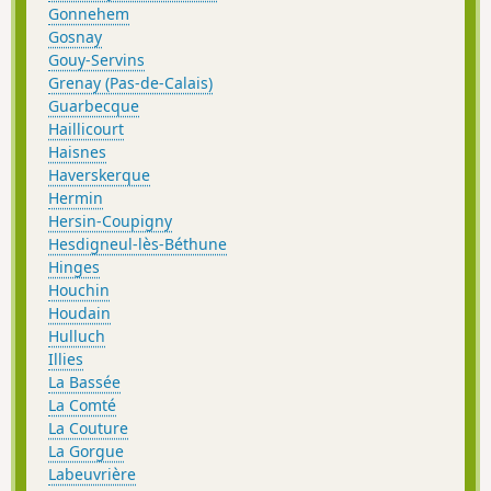
Gonnehem
Gosnay
Gouy-Servins
Grenay (Pas-de-Calais)
Guarbecque
Haillicourt
Haisnes
Haverskerque
Hermin
Hersin-Coupigny
Hesdigneul-lès-Béthune
Hinges
Houchin
Houdain
Hulluch
Illies
La Bassée
La Comté
La Couture
La Gorgue
Labeuvrière