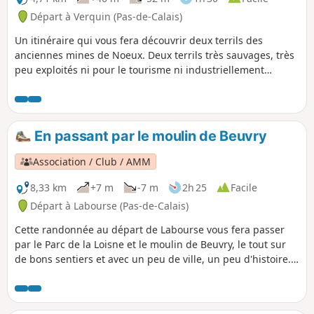
Départ à Verquin (Pas-de-Calais)
Un itinéraire qui vous fera découvrir deux terrils des
anciennes mines de Noeux. Deux terrils très sauvages, très
peu exploités ni pour le tourisme ni industriellement
parlant. Alors à l'aventure.
En passant par le moulin de Beuvry
Association / Club / AMM
8,33 km
+7 m
-7 m
2h 25
Facile
Départ à Labourse (Pas-de-Calais)
Cette randonnée au départ de Labourse vous fera passer
par le Parc de la Loisne et le moulin de Beuvry, le tout sur
de bons sentiers et avec un peu de ville, un peu d'histoire.
En 2008, après des recherches archéologiques, deux sites
on été mis à jour datant de l'âge du fer et de la période
gallo-romaine.