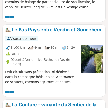
chemins de halage de part et d'autre de son linéaire, le
canal de Beuvry, long de 3 km, est un vestige d'une
ancienne desserte industrielle. Nombreux sont ceux qui
apprécient le calme et le décor des rives.
Le Bas Pays entre Vendin et Gonnehem
Visorandonneur
11,60 km
+9 m
-10 m
3h 20
Facile
Départ à Vendin-lès-Béthune (Pas-de-
Calais)
Petit circuit sans prétention, ni dénivelé
dans la campagne béthunoise. Alternance
de sentiers, chemins agricoles et petites
routes pour passer une bonne demi-journée.
La Couture - variante du Sentier de la