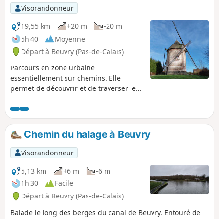
Visorandonneur
19,55 km
+20 m
-20 m
5h 40
Moyenne
Départ à Beuvry (Pas-de-Calais)
Parcours en zone urbaine
essentiellement sur chemins. Elle
permet de découvrir et de traverser le
Domaine de Bellenville, le Terril et les
étangs de Labourse ainsi que le Moulin
du Ballon (ou Moulin Buret) qui a fière
allure.
Chemin du halage à Beuvry
Visorandonneur
5,13 km
+6 m
-6 m
1h 30
Facile
Départ à Beuvry (Pas-de-Calais)
Balade le long des berges du canal de Beuvry. Entouré de