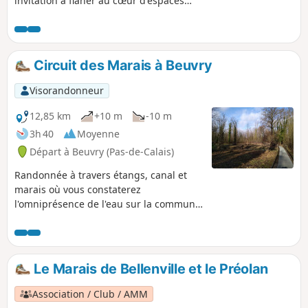
invitation à flâner au cœur d'espaces
paysagers remarquables tels le Marais de
l'Avoué et la Prévôté de Gorre. Le cimetière
militaire britannique de Gorre rappelle la
Grande Guerre.
Circuit des Marais à Beuvry
Visorandonneur
12,85 km
+10 m
-10 m
3h 40
Moyenne
Départ à Beuvry (Pas-de-Calais)
Randonnée à travers étangs, canal et
marais où vous constaterez
l'omniprésence de l'eau sur la commune
de Beuvry.
Le Marais de Bellenville et le Préolan
Association / Club / AMM