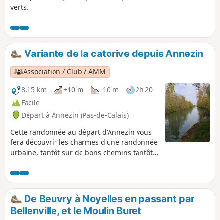
verts.
Variante de la catorive depuis Annezin
Association / Club / AMM
8,15 km
+10 m
-10 m
2h 20
Facile
Départ à Annezin (Pas-de-Calais)
Cette randonnée au départ d'Annezin vous
fera découvrir les charmes d'une randonnée
urbaine, tantôt sur de bons chemins tantôt
sur du macadam. Vous passerez sur les
traces de l'ancien canal qui, de nos jours,
n'existe plus.
De Beuvry à Noyelles en passant par
Bellenville, et le Moulin Buret