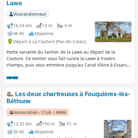
Lawe
Visorandonneur
16,54 km
+3 m
-3 m
4h 45
Moyenne
Départ à La Couture (Pas-de-Calais)
Petite variante du Sentier de la Lawe au départ de la
Couture. Ce sentier vous fait suivre la Lawe à travers
champs, puis vous emmène jusqu'au Canal d'Aire à Essars.
Le retour se fait par les champs. Idéal pour se promener
quelques heures dans la campagne.
Les deux chartreuses à Fouquières-lès-
Béthune
Association / Club / AMM
12,32 km
+50 m
-51 m
3h 40
Moyenne