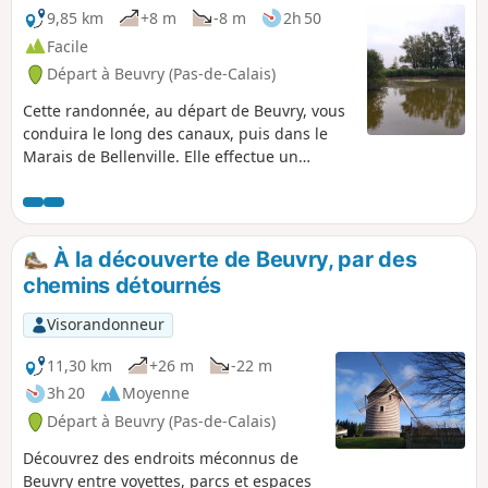
9,85 km
+8 m
-8 m
2h 50
Facile
Départ à Beuvry (Pas-de-Calais)
Cette randonnée, au départ de Beuvry, vous
conduira le long des canaux, puis dans le
Marais de Bellenville. Elle effectue un
passage au Petit Sailly avant de rejoindre le
Bas de Beuvry et le Préolan. Pour le retour,
vous longerez le canal sans oublier
l'observatoire dans le marais pour
À la découverte de Beuvry, par des
apercevoir, avec de la chance, des oiseaux
chemins détournés
migrateurs.
Visorandonneur
11,30 km
+26 m
-22 m
3h 20
Moyenne
Départ à Beuvry (Pas-de-Calais)
Découvrez des endroits méconnus de
Beuvry entre voyettes, parcs et espaces