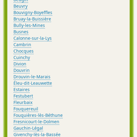
Beuvry
Bouvigny-Boyeffles
Bruay-la-Buissière
Bully-les-Mines
Busnes
Calonne-sur-la-Lys
Cambrin
Chocques
Cuinchy
Divion
Douvrin
Drouvin-le-Marais
Éleu-dit-Leauwette
Estaires
Festubert
Fleurbaix
Fouquereuil
Fouquières-lès-Béthune
Fresnicourt-le-Dolmen
Gauchin-Légal
Givenchy-lès-la-Bassée