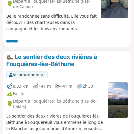
Départ à Fouquières-lès-Béthune (Pas-
de-Calais)
Belle randonnée sans difficulté. Elle vous fait
découvrir des chartreuses dans la
campagne et les bois environnants.
Le sentier des deux rivières à
Fouquières-lès-Béthune
Visorandonneur
8,33 km
+41 m
-41 m
2h 30
Facile
Départ à Fouquières-lès-Béthune (Pas-de-
Calais)
Le sentier des deux rivières de Fouquières-lès-
Béthune à Fouquereuil vous emmène le long de
la Blanche jusqu'au marais d'Annezin, ensuite