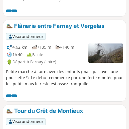
autres randonnées partent de derrière
la mairie avec affichage. Celle-ci est la
plus longue mais il y a possibilité de
raccourcir de 3 km.
Flânerie entre Farnay et Vergelas
Visorandonneur
4,62 km
+135 m
-140 m
1h 40
Facile
Départ à Farnay (Loire)
Petite marche à faire avec des enfants (mais pas avec une
poussette !). Le début commence par une forte montée pour
les petits mais le reste est assez tranquille.
Tour du Crêt de Montieux
Visorandonneur