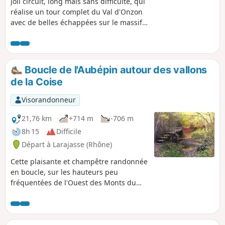
Joli circuit, long mais sans difficulté, qui
réalise un tour complet du Val d'Onzon
avec de belles échappées sur le massif
du Pilat, les Monts du Forez et les Alpes
du Nord (par temps clair !). Grande
variété de paysages bucoliques. Le
parcours privilégie les parties hautes
Boucle de l'Aubépin autour des vallons
des reliefs.
de la Coise
Visorandonneur
21,76 km
+714 m
-706 m
8h 15
Difficile
Départ à Larajasse (Rhône)
Cette plaisante et champêtre randonnée
en boucle, sur les hauteurs peu
fréquentées de l'Ouest des Monts du
Lyonnais, serpente à travers les vallons
de la Coise et de ses affluents. Elle
débute au charmant bourg de l'Aubépin
pour se rendre à l'imposant Château de