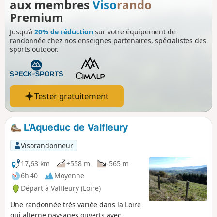
aux membres
Viso
rando
Premium
Jusqu’à
20% de réduction
sur votre équipement de
randonnée chez nos enseignes partenaires, spécialistes des
sports outdoor.
Tester gratuitement
L'Aqueduc de Valfleury
Visorandonneur
17,63 km
+558 m
-565 m
6h 40
Moyenne
Départ à Valfleury (Loire)
Une randonnée très variée dans la Loire
qui alterne paysages ouverts avec