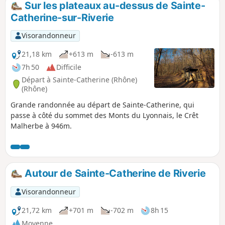
Sur les plateaux au-dessus de Sainte-
Catherine-sur-Riverie
Visorandonneur
21,18 km
+613 m
-613 m
7h 50
Difficile
Départ à Sainte-Catherine (Rhône)
(Rhône)
Grande randonnée au départ de Sainte-Catherine, qui
passe à côté du sommet des Monts du Lyonnais, le Crêt
Malherbe à 946m.
Autour de Sainte-Catherine de Riverie
Visorandonneur
21,72 km
+701 m
-702 m
8h 15
Moyenne