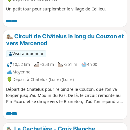
Un petit tour pour surplomber le village de Cellieu.
Circuit de Châtelus le long du Couzon et
vers Marcenod
Visorandonneur
10,52 km
+353 m
-351 m
4h 00
Moyenne
Départ à Châtelus (Loire) (Loire)
Départ de Châtelus pour rejoindre le Couzon, que l'on va
longer jusqu'au Moulin du Pas. De là, le circuit remonte au
Pin Picard et se dirige vers le Bruneton, d'où l'on rejoindra
Châtelus en passant Soleymieux et la Rivoire.
La Gachetière - Croix Blanche