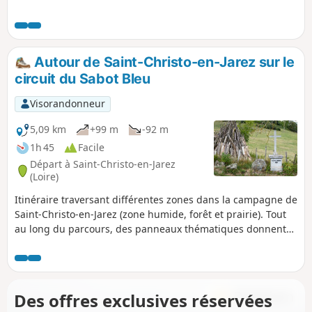
Autour de Saint-Christo-en-Jarez sur le
circuit du Sabot Bleu
Visorandonneur
5,09 km
+99 m
-92 m
1h 45
Facile
Départ à Saint-Christo-en-Jarez
(Loire)
Itinéraire traversant différentes zones dans la campagne de
Saint-Christo-en-Jarez (zone humide, forêt et prairie). Tout
au long du parcours, des panneaux thématiques donnent
des informations sur la faune locale. Par temps clair, au 2/3
du parcours, une magnifique vue sur les Alpes s'offrira à
vous.
Des offres exclusives réservées