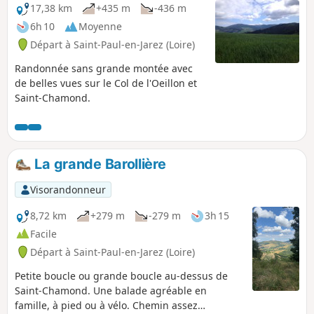
17,38 km
+435 m
-436 m
6h 10
Moyenne
Départ à Saint-Paul-en-Jarez (Loire)
Randonnée sans grande montée avec
de belles vues sur le Col de l'Oeillon et
Saint-Chamond.
La grande Barollière
Visorandonneur
8,72 km
+279 m
-279 m
3h 15
Facile
Départ à Saint-Paul-en-Jarez (Loire)
Petite boucle ou grande boucle au-dessus de
Saint-Chamond. Une balade agréable en
famille, à pied ou à vélo. Chemin assez