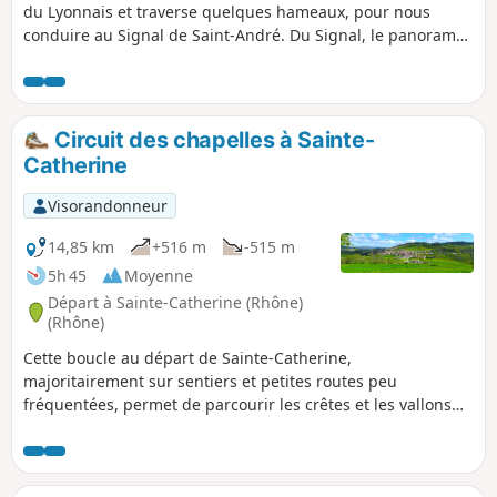
du Lyonnais et traverse quelques hameaux, pour nous
conduire au Signal de Saint-André. Du Signal, le panorama
sur la vallée du Rhône, la métropole lyonnaise et la chaine
des Alpes est magnifique. Le retour suit la ligne de crête
versant Est, avec le massif du Pilat en ligne de mire et les
Alpes à main gauche. Le village médiéval de Riverie ne
Circuit des chapelles à Sainte-
manque pas d’intérêt.
Catherine
Visorandonneur
14,85 km
+516 m
-515 m
5h 45
Moyenne
Départ à Sainte-Catherine (Rhône)
(Rhône)
Cette boucle au départ de Sainte-Catherine,
majoritairement sur sentiers et petites routes peu
fréquentées, permet de parcourir les crêtes et les vallons
des Monts du Lyonnais, et découvrir les Chapelles Saint-
Apollinaire et Saint-Pierre. Belles vues sur la vallée du
Rhône, le Massif du Pilat et les Alpes par temps clair.