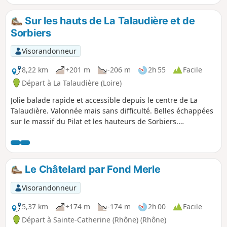
Sur les hauts de La Talaudière et de
Sorbiers
Visorandonneur
8,22 km
+201 m
-206 m
2h 55
Facile
Départ à La Talaudière (Loire)
Jolie balade rapide et accessible depuis le centre de La
Talaudière. Valonnée mais sans difficulté. Belles échappées
sur le massif du Pilat et les hauteurs de Sorbiers.
Découverte du château et du parc de Sorbiers en fin de
parcours.
Le Châtelard par Fond Merle
Visorandonneur
5,37 km
+174 m
-174 m
2h 00
Facile
Départ à Sainte-Catherine (Rhône) (Rhône)