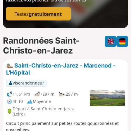
p
Testez
gratuitement
Randonnées Saint-
Christo-en-Jarez
Saint-Christo-en-Jarez - Marcenod -
L'Hôpital
Visorandonneur
11,61 km
+297 m
-297 m
4h 10
Moyenne
Départ à Saint-Christo-en-Jarez
(Loire)
Circuit principalement sur petites routes goudronnées et
ensoleillées.