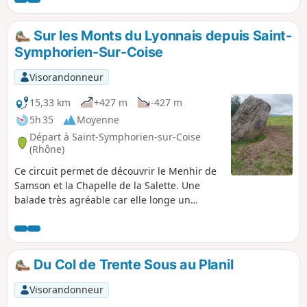
Sur les Monts du Lyonnais depuis Saint-
Symphorien-Sur-Coise
Visorandonneur
15,33 km
+427 m
-427 m
5h 35
Moyenne
Départ à Saint-Symphorien-sur-Coise
(Rhône)
Ce circuit permet de découvrir le Menhir de
Samson et la Chapelle de la Salette. Une
balade très agréable car elle longe un
moment les rivières de la Coise et du Couzon
ainsi que le ruisseau de l'Orzon et elle offre
de très belles vues sur les Monts du
Lyonnais.
Du Col de Trente Sous au Planil
Visorandonneur