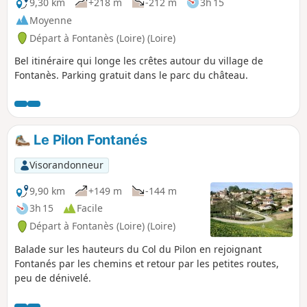
9,30 km
+218 m
-212 m
3h 15
Moyenne
Départ à Fontanès (Loire) (Loire)
Bel itinéraire qui longe les crêtes autour du village de
Fontanès. Parking gratuit dans le parc du château.
Le Pilon Fontanés
Visorandonneur
9,90 km
+149 m
-144 m
3h 15
Facile
Départ à Fontanès (Loire) (Loire)
Balade sur les hauteurs du Col du Pilon en rejoignant
Fontanés par les chemins et retour par les petites routes,
peu de dénivelé.