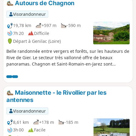
Autours de Chagnon
Lafay et traverse le village de Larajasse
puis vadrouille à travers champs et
Visorandonneur
forêts à la rencontre de fermes isolées
et de paisibles petits hameaux,
19,78 km
+597 m
-590 m
Vaudragon, la Valletière, Chazette, les
7h 20
Difficile
Granges, le Terron, la Grange Bruyère,
Départ à Genilac (Loire)
Gouttenoire, Moulin Vaudray, la Chèvre,
la Lardière, la Rivoire, les Grandes
Belle randonnée entre vergers et forêts, sur les hauteurs de
Bruyères, Croix Galant et après ce grand
Rive de Gier. Le secteur très vallonné offre de beaux
bol d'air retrouve l'Aubépin.
panoramas. Chagnon et Saint-Romain-en-Jarez sont
intéressants pour ceux qui aiment les vieilles pierres.
Maisonnette - le Rivollier par les
antennes
Visorandonneur
8,61 km
+178 m
-185 m
3h 00
Facile