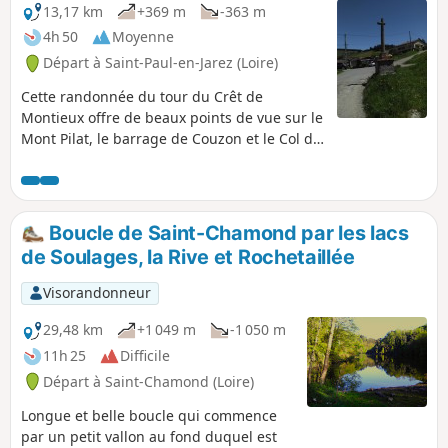
13,17 km
+369 m
-363 m
4h 50
Moyenne
Départ à Saint-Paul-en-Jarez (Loire)
Cette randonnée du tour du Crêt de
Montieux offre de beaux points de vue sur le
Mont Pilat, le barrage de Couzon et le Col de
Pavezin.
Boucle de Saint-Chamond par les lacs
de Soulages, la Rive et Rochetaillée
Visorandonneur
29,48 km
+1 049 m
-1 050 m
11h 25
Difficile
Départ à Saint-Chamond (Loire)
Longue et belle boucle qui commence
par un petit vallon au fond duquel est