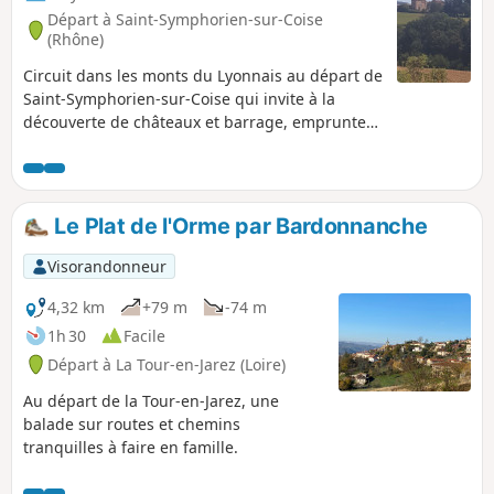
Départ à Saint-Symphorien-sur-Coise
(Rhône)
Circuit dans les monts du Lyonnais au départ de
Saint-Symphorien-sur-Coise qui invite à la
découverte de châteaux et barrage, emprunte
routes, chemins naturels et boisés qui
proposent des points de vue sur les monts du
Lyonnais et du Forez et pour finir par la visite de
l'église collégiale qui domine la cité.
Le Plat de l'Orme par Bardonnanche
Visorandonneur
4,32 km
+79 m
-74 m
1h 30
Facile
Départ à La Tour-en-Jarez (Loire)
Au départ de la Tour-en-Jarez, une
balade sur routes et chemins
tranquilles à faire en famille.