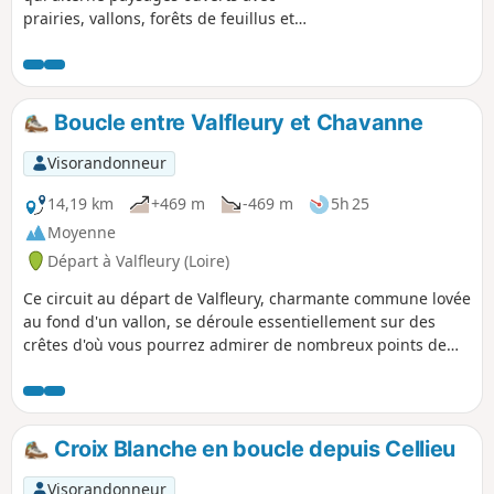
prairies, vallons, forêts de feuillus et
nombreux vergers de pommiers ou
cerisiers. La balade permet aussi de
découvrir un curieux aqueduc enterré.
Par beau temps, s'offre à vous un
Boucle entre Valfleury et Chavanne
panorama époustouflant sur le Mont-
Blanc et sur toute la chaîne des Alpes.
Visorandonneur
Une randonnée à faire en toutes saisons
mais qui doit être magnifique au
14,19 km
+469 m
-469 m
5h 25
printemps avec la floraison des arbres
Moyenne
fruitiers.
Départ à Valfleury (Loire)
Ce circuit au départ de Valfleury, charmante commune lovée
au fond d'un vallon, se déroule essentiellement sur des
crêtes d'où vous pourrez admirer de nombreux points de
vue vers Saint-Chamond, Saint-Étienne, le Pilat ou plus loin
vers le Forez et l'Auvergne. Ne manquez pas la visite de
l'église de Valfleury.
Croix Blanche en boucle depuis Cellieu
Visorandonneur