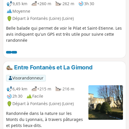
9,65 km
+260 m
-262 m
3h 30
Moyenne
Départ à Fontanès (Loire) (Loire)
Belle balade qui permet de voir le Pilat et Saint-Etienne. Les
avis indiquent qu'un GPS est très utile pour suivre cette
randonnée
Entre Fontanès et La Gimond
Visorandonneur
6,49 km
+215 m
-216 m
2h 30
Facile
Départ à Fontanès (Loire) (Loire)
Randonnée dans la nature sur les
Monts du Lyonnais, à travers pâturages
et petits lieux-dits.