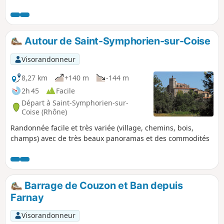
emprunté surtout le dimanche matin par beau
temps. Attention s'il y a de la neige, il peut y
avoir des congères vers le col de Trente Sous.
Autour de Saint-Symphorien-sur-Coise
Visorandonneur
8,27 km
+140 m
-144 m
2h 45
Facile
Départ à Saint-Symphorien-sur-
Coise (Rhône)
Randonnée facile et très variée (village, chemins, bois,
champs) avec de très beaux panoramas et des commodités
Barrage de Couzon et Ban depuis
Farnay
Visorandonneur