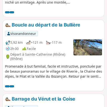
niché un ermitage. Après une montée,
la vue s'ouvre sur le lac du barrage de
Soulages et celui de la Rive. On longe ce
dernier pour monter sur le plateau des
bois du Sapey et rejoindre Rochetaillée.
Boucle au départ de la Bullière
Magnifique village dominé par son
château du XIIe. Le sentier rejoint
Visorandonneur
l'auberge de Salvaris qui vous invite à
faire une pause en profitant d'une belle
5,92 km
+121 m
-117 m
vue.
2h 00
Facile
Départ à Sainte-Catherine (Rhône)
(Rhône)
Promenade à but familial, facile et instructive, ponctuée par
de beaux panoramas sur le village de Riverie , la Chaine des
Alpes, le Pilat et la Vallée du Bozançon. Retour par le sentier
découverte et le chemin de ronde du village médiéval de
Riverie.
Barrage du Vérut et la Coise