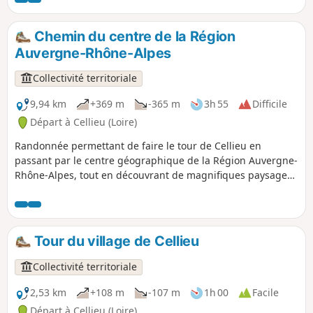
Chemin du centre de la Région
Auvergne-Rhône-Alpes
Collectivité territoriale
9,94 km
+369 m
-365 m
3h 55
Difficile
Départ à Cellieu (Loire)
Randonnée permettant de faire le tour de Cellieu en
passant par le centre géographique de la Région Auvergne-
Rhône-Alpes, tout en découvrant de magnifiques paysages,
et même le Mont Blanc par temps très clair. Attention,
beaucoup de dénivelé, inaccessible aux poussettes.
Tour du village de Cellieu
Collectivité territoriale
2,53 km
+108 m
-107 m
1h 00
Facile
Départ à Cellieu (Loire)