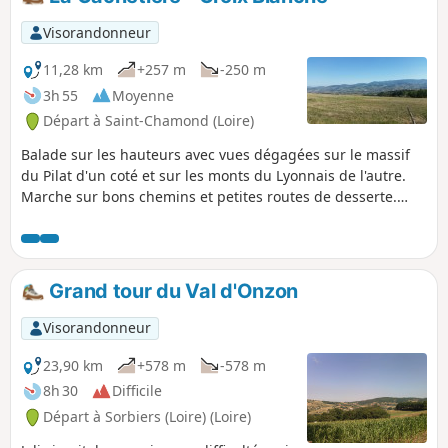
Visorandonneur
11,28 km
+257 m
-250 m
3h 55
Moyenne
Départ à Saint-Chamond (Loire)
Balade sur les hauteurs avec vues dégagées sur le massif
du Pilat d'un coté et sur les monts du Lyonnais de l'autre.
Marche sur bons chemins et petites routes de desserte.
Dénivelé parfois important mais de courte durée.
Grand tour du Val d'Onzon
Visorandonneur
23,90 km
+578 m
-578 m
8h 30
Difficile
Départ à Sorbiers (Loire) (Loire)