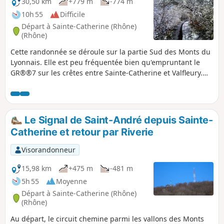
30,50 km
+779 m
-774 m
10h 55
Difficile
Départ à Sainte-Catherine (Rhône)
(Rhône)
Cette randonnée se déroule sur la partie Sud des Monts du
Lyonnais. Elle est peu fréquentée bien qu'empruntant le
GR®®7 sur les crêtes entre Sainte-Catherine et Valfleury.
Dans ce village avait lieu un pèlerinage consacré à la
Vierge. Des vestiges témoignent de cette époque qui
s'efface peu à peu : chemins de croix, statues, grottes
reconstituées. Le chemin de retour s'effectue par le vallon
Le Signal de Saint-André depuis Sainte-
de la Durèze avant de remonter sur de petits hameaux dont
Catherine et retour par Riverie
celui de Lachal et son orgueilleux château néo-classique du
XVIIIe siècle puis traverse le Bois des Feuilles pour
Visorandonneur
retrouver Sainte-Catherine.
15,98 km
+475 m
-481 m
5h 55
Moyenne
Départ à Sainte-Catherine (Rhône)
(Rhône)
Au départ, le circuit chemine parmi les vallons des Monts