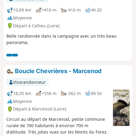
10,89 km
+416 m
-416 m
4h 20
Moyenne
Départ à Cellieu (Loire)
Belle randonnée dans la campagne avec un très beau
panorama.
Boucle Chevrières - Marcenod
Visorandonneur
18,35 km
+558 m
-562 m
6h 50
Moyenne
Départ à Marcenod (Loire)
Circuit au départ de Marcenod, petite commune
rurale de 700 habitants à environ 700 m
d'altitude. Très jolies vues sur les Monts du Forez.