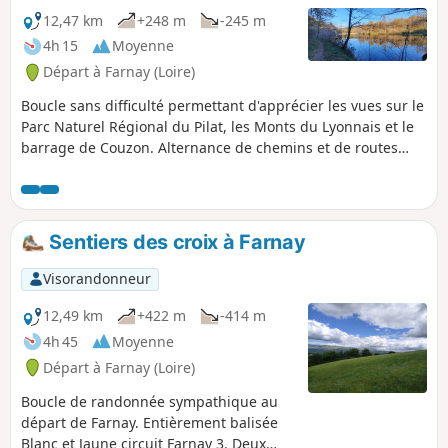
12,47 km
+248 m
-245 m
4h 15
Moyenne
Départ à Farnay (Loire)
Boucle sans difficulté permettant d'apprécier les vues sur le
Parc Naturel Régional du Pilat, les Monts du Lyonnais et le
barrage de Couzon. Alternance de chemins et de routes
très peu fréquentées. À pratiquer de préférence à mi-
saison pour profiter au maximum du soleil.
Sentiers des croix à Farnay
Visorandonneur
12,49 km
+422 m
-414 m
4h 45
Moyenne
Départ à Farnay (Loire)
Boucle de randonnée sympathique au
départ de Farnay. Entièrement balisée
Blanc et Jaune circuit Farnay 3. Deux