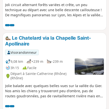
Joli circuit alternant forêts variées et crête, un peu
technique au départ avec une belle descente caillouteuse !
De magnifiques panoramas sur Lyon, les Alpes et la vallée
du Gier.
Le Chatelard via la Chapelle Saint-
Apollinaire
Visorandonneur
9,08 km
+239 m
-239 m
3h 15
Facile
Départ à Sainte-Catherine (Rhône)
(Rhône)
Jolie balade avec quelques belles vues sur la vallée du Gier.
Nos amis les chiens y trouveront peu d'ombre, pas de
routes goudronnées, pas de ravitaillement rivière mais en
saison un robinet à la Chapelle Saint-Apollinaire.