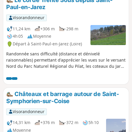
Le col de Trente Sous depuis Saint-
Paul-en-Jarez
Visorandonneur
11,24 km
+306 m
-298 m
4h 05
Moyenne
Départ à Saint-Paul-en-Jarez (Loire)
Randonnée sans difficulté (distance et dénivelé
raisonnables) permettant d'apprécier les vues sur le versant
Nord du Parc Naturel Régional du Pilat, les coteaux du Jarez
et les Monts du Lyonnais. Alternance de prairies et de
bosquets, quelques passages sur routes très peu
fréquentées.
Châteaux et barrage autour de Saint-
Symphorien-sur-Coise
Visorandonneur
14,31 km
+376 m
-372 m
5h 10
Moyenne