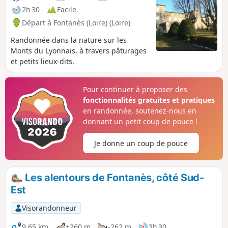
2h 30
Facile
Départ à Fontanès (Loire) (Loire)
Randonnée dans la nature sur les
Monts du Lyonnais, à travers pâturages
et petits lieux-dits.
Pour continuer à proposer des
fonctionnalités gratuites et pratiques
en randonnée, soutenez-nous en
donnant un petit coup de pouce !
Je donne un coup de pouce
Les alentours de Fontanès, côté Sud-
Est
Visorandonneur
9,65 km
+260 m
-262 m
3h 30