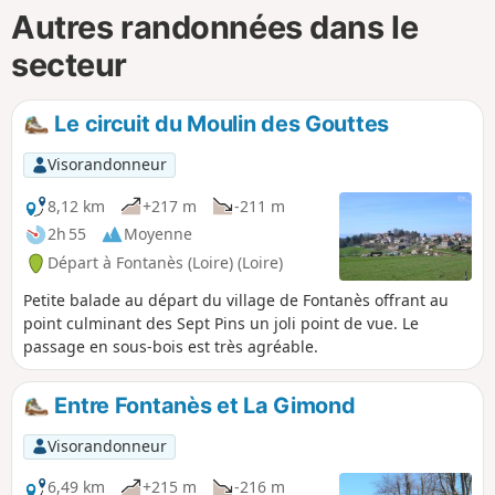
Autres randonnées dans le
secteur
Le circuit du Moulin des Gouttes
Visorandonneur
8,12 km
+217 m
-211 m
2h 55
Moyenne
Départ à Fontanès (Loire) (Loire)
Petite balade au départ du village de Fontanès offrant au
point culminant des Sept Pins un joli point de vue. Le
passage en sous-bois est très agréable.
Entre Fontanès et La Gimond
Visorandonneur
6,49 km
+215 m
-216 m