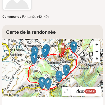
Commune :
Fontanès (42140)
Carte de la randonnée
9
1
3
2
4
8
7
5
6
3D
NOUVEAU
A
Attributions
ff
i