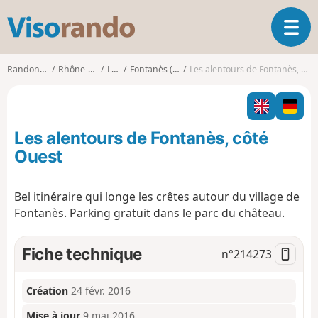
V
O
i
u
s
v
o
Randonnées
Rhône-Alpes
Loire
Fontanès (Loire)
Les alentours de Fontanès, côté Ouest
r
r
i
a
r
n
l
d
Les alentours de Fontanès, côté
a
o
n
Ouest
a
v
Bel itinéraire qui longe les crêtes autour du village de
i
Fontanès. Parking gratuit dans le parc du château.
g
a
t
Fiche technique
n°
214273
i
o
n
Création
24 févr. 2016
Mise à jour
9 mai 2016