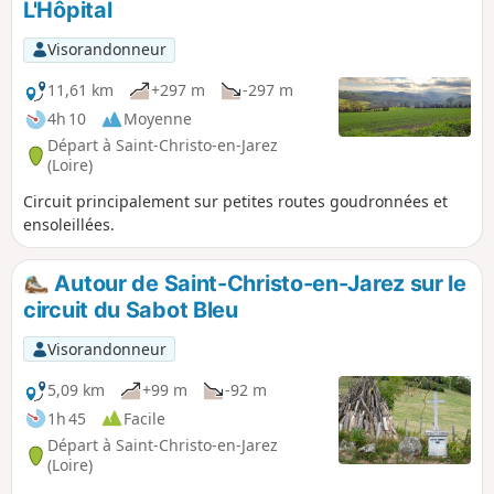
L'Hôpital
Visorandonneur
11,61 km
+297 m
-297 m
4h 10
Moyenne
Départ à Saint-Christo-en-Jarez
(Loire)
Circuit principalement sur petites routes goudronnées et
ensoleillées.
Autour de Saint-Christo-en-Jarez sur le
circuit du Sabot Bleu
Visorandonneur
5,09 km
+99 m
-92 m
1h 45
Facile
Départ à Saint-Christo-en-Jarez
(Loire)