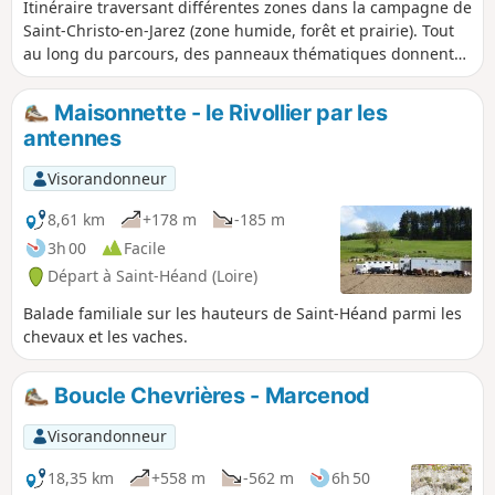
Itinéraire traversant différentes zones dans la campagne de
Saint-Christo-en-Jarez (zone humide, forêt et prairie). Tout
au long du parcours, des panneaux thématiques donnent
des informations sur la faune locale. Par temps clair, au 2/3
du parcours, une magnifique vue sur les Alpes s'offrira à
Maisonnette - le Rivollier par les
vous.
antennes
Visorandonneur
8,61 km
+178 m
-185 m
3h 00
Facile
Départ à Saint-Héand (Loire)
Balade familiale sur les hauteurs de Saint-Héand parmi les
chevaux et les vaches.
Boucle Chevrières - Marcenod
Visorandonneur
18,35 km
+558 m
-562 m
6h 50