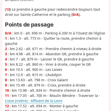
(
13
) Le prendre à gauche pour redescendre toujours tout
droit sur Sainte-Catherine et le parking (
D/A
).
Points de passage
D/A
: km 0 - alt. 696 m - Parking à 200 m à l'Ouest de l'église
1
: km 1.3 - alt. 773 m - Quitter la route, prendre chemin à
gauche
2
: km 2.62 - alt. 671 m - Prendre chemin à niveau à droite
3
: km 4.98 - alt. 814 m - Abandon GR, prendre à gauche
4
: km 7 - alt. 879 m - Laisser le GR, prendre à gauche
5
: km 8.22 - alt. 860 m - Virer à droite, couper le GR
6
: km 10.5 - alt. 900 m - Les Loives
7
: km 12.9 - alt. 815 m - L'Aubépin
8
: km 13.63 - alt. 798 m - Croix Galant
9
: km 15.49 - alt. 879 m - Croix, prendre à droite
10
: km 15.98 - alt. 834 m - Prendre chemin à droite
11
: km 17.05 - alt. 700 m - Moulin Bénière - Traverser la -
Coise (rivière) - Affluent de la Loire
12
: km 17.52 - alt. 694 m - Monter à gauche