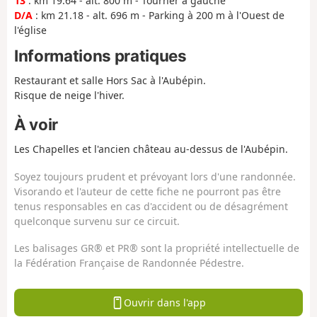
13
: km 19.64 - alt. 800 m - Tourner à gauche
D/A
: km 21.18 - alt. 696 m - Parking à 200 m à l'Ouest de
l'église
Informations pratiques
Restaurant et salle Hors Sac à l'Aubépin.
Risque de neige l'hiver.
À voir
Les Chapelles et l'ancien château au-dessus de l'Aubépin.
Soyez toujours prudent et prévoyant lors d'une randonnée.
Visorando et l'auteur de cette fiche ne pourront pas être
tenus responsables en cas d'accident ou de désagrément
quelconque survenu sur ce circuit.
Les balisages GR® et PR® sont la propriété intellectuelle de
la Fédération Française de Randonnée Pédestre.
Ouvrir dans l'app