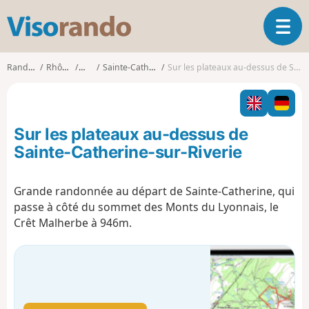
V
O
i
u
s
v
o
Randonnées
Rhône-Alpes
Rhône
Sainte-Catherine (Rhône)
Sur les plateaux au-dessus de Sainte-Catherine-sur-Riverie
r
r
i
a
r
n
l
d
Sur les plateaux au-dessus de
a
o
n
Sainte-Catherine-sur-Riverie
a
v
Grande randonnée au départ de Sainte-Catherine, qui
i
passe à côté du sommet des Monts du Lyonnais, le
g
a
Crêt Malherbe à 946m.
t
i
o
n