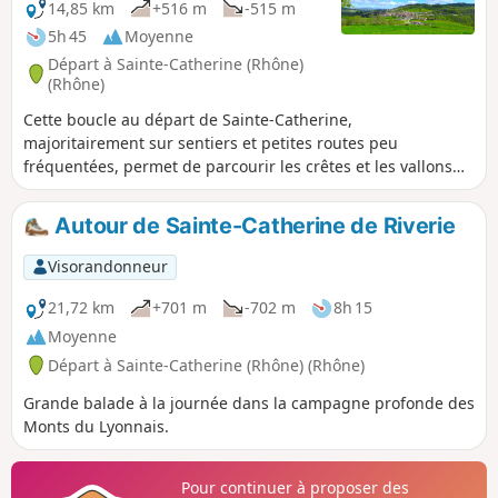
14,85 km
+516 m
-515 m
5h 45
Moyenne
Départ à Sainte-Catherine (Rhône)
(Rhône)
Cette boucle au départ de Sainte-Catherine,
majoritairement sur sentiers et petites routes peu
fréquentées, permet de parcourir les crêtes et les vallons
des Monts du Lyonnais, et découvrir les Chapelles Saint-
Apollinaire et Saint-Pierre. Belles vues sur la vallée du
Autour de Sainte-Catherine de Riverie
Rhône, le Massif du Pilat et les Alpes par temps clair.
Visorandonneur
21,72 km
+701 m
-702 m
8h 15
Moyenne
Départ à Sainte-Catherine (Rhône) (Rhône)
Grande balade à la journée dans la campagne profonde des
Monts du Lyonnais.
Pour continuer à proposer des