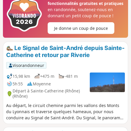
fonctionnalités gratuites et pratiques
en randonnée, soutenez-nous en
donnant un petit coup de pouce !
Je donne un coup de pouce
Le Signal de Saint-André depuis Sainte-
Catherine et retour par Riverie
Visorandonneur
15,98 km
+475 m
-481 m
5h 55
Moyenne
Départ à Sainte-Catherine (Rhône)
(Rhône)
Au départ, le circuit chemine parmi les vallons des Monts
du Lyonnais et traverse quelques hameaux, pour nous
conduire au Signal de Saint-André. Du Signal, le panorama
sur la vallée du Rhône, la métropole lyonnaise et la chaine
des Alpes est magnifique. Le retour suit la ligne de crête