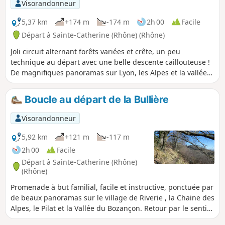
Visorandonneur
5,37 km
+174 m
-174 m
2h 00
Facile
Départ à Sainte-Catherine (Rhône) (Rhône)
Joli circuit alternant forêts variées et crête, un peu
technique au départ avec une belle descente caillouteuse !
De magnifiques panoramas sur Lyon, les Alpes et la vallée
du Gier.
Boucle au départ de la Bullière
Visorandonneur
5,92 km
+121 m
-117 m
2h 00
Facile
Départ à Sainte-Catherine (Rhône)
(Rhône)
Promenade à but familial, facile et instructive, ponctuée par
de beaux panoramas sur le village de Riverie , la Chaine des
Alpes, le Pilat et la Vallée du Bozançon. Retour par le sentier
découverte et le chemin de ronde du village médiéval de