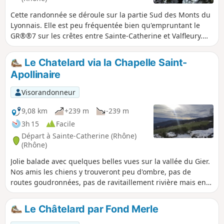
Cette randonnée se déroule sur la partie Sud des Monts du
Lyonnais. Elle est peu fréquentée bien qu'empruntant le
GR®®7 sur les crêtes entre Sainte-Catherine et Valfleury.
Dans ce village avait lieu un pèlerinage consacré à la
Vierge. Des vestiges témoignent de cette époque qui
Le Chatelard via la Chapelle Saint-
s'efface peu à peu : chemins de croix, statues, grottes
Apollinaire
reconstituées. Le chemin de retour s'effectue par le vallon
de la Durèze avant de remonter sur de petits hameaux dont
Visorandonneur
celui de Lachal et son orgueilleux château néo-classique du
XVIIIe siècle puis traverse le Bois des Feuilles pour
9,08 km
+239 m
-239 m
retrouver Sainte-Catherine.
3h 15
Facile
Départ à Sainte-Catherine (Rhône)
(Rhône)
Jolie balade avec quelques belles vues sur la vallée du Gier.
Nos amis les chiens y trouveront peu d'ombre, pas de
routes goudronnées, pas de ravitaillement rivière mais en
saison un robinet à la Chapelle Saint-Apollinaire.
Le Châtelard par Fond Merle