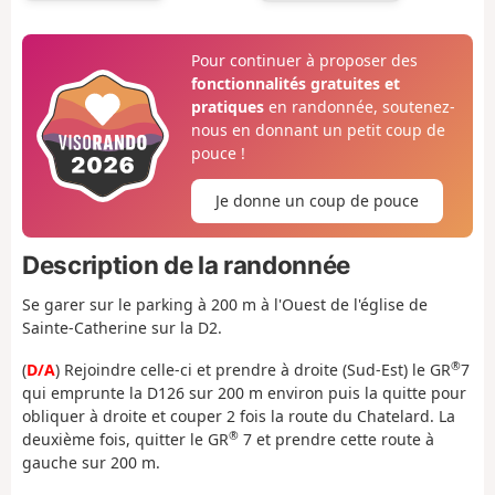
Pour continuer à proposer des
fonctionnalités gratuites et
pratiques
en randonnée, soutenez-
nous en donnant un petit coup de
pouce !
Je donne un coup de pouce
Description de la randonnée
Se garer sur le parking à 200 m à l'Ouest de l'église de
Sainte-Catherine sur la D2.
®
(
D/A
) Rejoindre celle-ci et prendre à droite (Sud-Est) le GR
7
qui emprunte la D126 sur 200 m environ puis la quitte pour
obliquer à droite et couper 2 fois la route du Chatelard. La
®
deuxième fois, quitter le GR
7 et prendre cette route à
gauche sur 200 m.