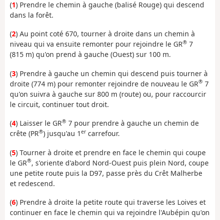
(
1
) Prendre le chemin à gauche (balisé Rouge) qui descend
dans la forêt.
(
2
) Au point coté 670, tourner à droite dans un chemin à
®
niveau qui va ensuite remonter pour rejoindre le GR
7
(815 m) qu'on prend à gauche (Ouest) sur 100 m.
(
3
) Prendre à gauche un chemin qui descend puis tourner à
®
droite (774 m) pour remonter rejoindre de nouveau le GR
7
qu'on suivra à gauche sur 800 m (route) ou, pour raccourcir
le circuit, continuer tout droit.
®
(
4
) Laisser le GR
7 pour prendre à gauche un chemin de
®
er
crête (PR
) jusqu'au 1
carrefour.
(
5
) Tourner à droite et prendre en face le chemin qui coupe
®
le GR
, s'oriente d'abord Nord-Ouest puis plein Nord, coupe
une petite route puis la D97, passe près du Crêt Malherbe
et redescend.
(
6
) Prendre à droite la petite route qui traverse les Loives et
continuer en face le chemin qui va rejoindre l'Aubépin qu'on