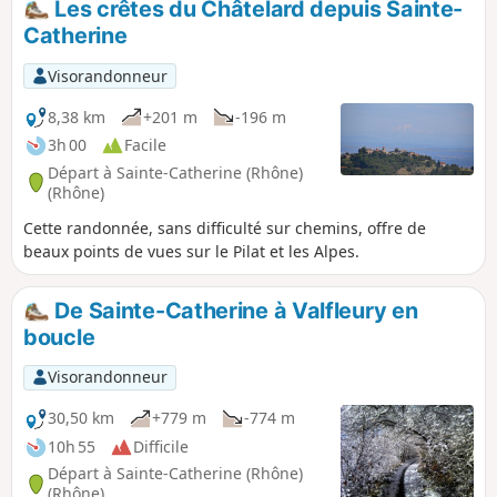
Les crêtes du Châtelard depuis Sainte-
versant Est, avec le massif du Pilat en ligne de mire et les
Catherine
Alpes à main gauche. Le village médiéval de Riverie ne
manque pas d’intérêt.
Visorandonneur
8,38 km
+201 m
-196 m
3h 00
Facile
Départ à Sainte-Catherine (Rhône)
(Rhône)
Cette randonnée, sans difficulté sur chemins, offre de
beaux points de vues sur le Pilat et les Alpes.
De Sainte-Catherine à Valfleury en
boucle
Visorandonneur
30,50 km
+779 m
-774 m
10h 55
Difficile
Départ à Sainte-Catherine (Rhône)
(Rhône)