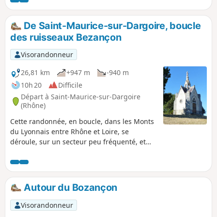
ses nombreux commerces. Il faut suivre les balises du
GRP® des Monts du Lyonnais à partir du Signal de Saint-
André.
De Saint-Maurice-sur-Dargoire, boucle
des ruisseaux Bezançon
Visorandonneur
26,81 km
+947 m
-940 m
10h 20
Difficile
Départ à Saint-Maurice-sur-Dargoire
(Rhône)
Cette randonnée, en boucle, dans les Monts
du Lyonnais entre Rhône et Loire, se
déroule, sur un secteur peu fréquenté, et
plutôt secret, autour des vallons du
Bezançon et de ses affluents, dont le Grand
Bezançon et le Petit Bezançon, en passant
par de rares hameaux isolés. Elle permet de
Autour du Bozançon
découvrir trois arches, vestiges de l'aqueduc
romain du Gier, et une haute pile de pont
Visorandonneur
d'une voie ferrée, devant relier Rive-de-Gier