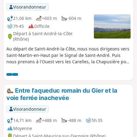
Visorandonneur
21,06 km
+603 m
-604 m
7h 45
Difficile
Départ à Saint-André-la-Côte
(Rhône)
Au départ de Saint-André-la-Côte, nous nous dirigeons vers
Saint-Martin-en-Haut par le Signal de Saint-André. Puis
nous prenons à l'Ouest vers les Carelles, la Chapusière pour
atteindre la Roche de Matiole. Ensuite nous redescendons
vers Sainte-Catherine par Chavagnieux, Soleymieux et
Chavassieux. Après Montaland, nous surplombons le village
de Sainte-Catherine pour rejoindre le GR®7 qui nous
Entre l'aqueduc romain du Gier et la
ramène à Saint-André-la-Côte.
voie ferrée inachevée
Visorandonneur
14,71 km
+488 m
-488 m
5h 35
Moyenne
Départ à Saint-Maurice-sur-Dargoire (Rhône)