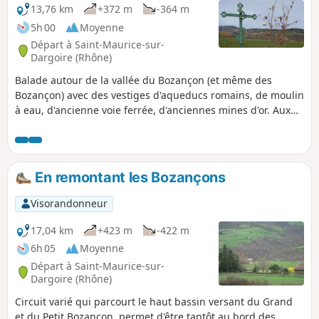
à Mornant, dont la guerre de 1914 a mis un
13,76 km
+372 m
-364 m
terme à sa construction. Ce circuit peut se
5h 00
Moyenne
réduire à 23 km et 800 m de dénivelé en
Départ à Saint-Maurice-sur-
empruntant un raccourci (Voir informations
Dargoire (Rhône)
pratiques).
Balade autour de la vallée du Bozançon (et même des
Bozançon) avec des vestiges d'aqueducs romains, de moulin
à eau, d'ancienne voie ferrée, d'anciennes mines d'or. Aux
Piles, on peut continuer à remonter le Bozançon jusqu'au
viaduc et revenir sur Jurieux par l'ancienne voie ferrée (2h
de plus).
En remontant les Bozançons
Visorandonneur
17,04 km
+423 m
-422 m
6h 05
Moyenne
Départ à Saint-Maurice-sur-
Dargoire (Rhône)
Circuit varié qui parcourt le haut bassin versant du Grand
et du Petit Bozançon, permet d'être tantôt au bord des