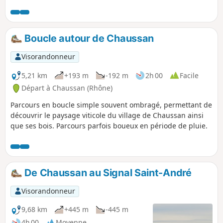
dynamisme de l'activité agricole locale (fruits, légumes,
élevage...) et d'admirer une grande cabane perchée dans
les arbres.
Boucle autour de Chaussan
Visorandonneur
5,21 km
+193 m
-192 m
2h 00
Facile
Départ à Chaussan (Rhône)
Parcours en boucle simple souvent ombragé, permettant de
découvrir le paysage viticole du village de Chaussan ainsi
que ses bois. Parcours parfois boueux en période de pluie.
De Chaussan au Signal Saint-André
Visorandonneur
9,68 km
+445 m
-445 m
4h 00
Moyenne