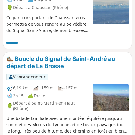
Départ à Chaussan (Rhône)
Ce parcours partant de Chaussan vous
permettra de vous rendre au belvédère
du Signal Saint-André, de nombreuses
vues imprenables sur la vallée du
Rhône ainsi que sur les Monts du
Lyonnais pourront être observées sans
oublier une superbe vue (par beau
Boucle du Signal de Saint-André au
temps) sur la chaîne des Alpes.Circuit
départ de La Brosse
peu difficile, accessible en famille,
parfois boueux en période de pluie.
Visorandonneur
Bonnes chaussures conseillées surtout
en sous-bois.
6,19 km
+159 m
-167 m
2h 15
Facile
Départ à Saint-Martin-en-Haut
(Rhône)
Une balade familiale avec une montée régulière jusqu’au
sommet des Monts du Lyonnais et de beaux paysages tout
le long. Très peu de bitume, des chemins en forêt et, bien