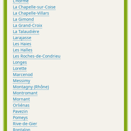
L'Horme
La Chapelle-sur-Coise
La Chapelle-Villars
La Gimond
La Grand-Croix
La Talaudière
Larajasse
Les Haies
Les Halles
Les Roches-de-Condrieu
Longes
Lorette
Marcenod
Messimy
Montagny (Rhône)
Montromant
Mornant
Orliénas
Pavezin
Pomeys
Rive-de-Gier
Rontalon