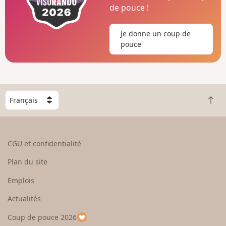
de pouce !
Je donne un coup de
pouce
C
R
h
e
o
t
i
o
s
CGU et confidentialité
u
i
r
s
Plan du site
e
s
n
e
Emplois
h
z
Actualités
a
u
u
n
Coup de pouce 2026
t
p