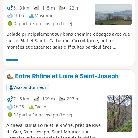
6,13 km
+115 m
-122 m
2h 05
Moyenne
Départ à Saint-Joseph (Loire)
Balade principalement sur bons chemins dégagés avec vue
sur le Pilat et Sainte-Catherine. Circuit facile, petites
montées et descentes sans difficultés particulières.
Attention, par temps de pluie les chemins non empierrés
sont rapidement boueux.
Entre Rhône et Loire à Saint-Joseph
Visorandonneur
7,15 km
+199 m
-207 m
2h 35
Facile
Départ à Saint-Joseph (Loire)
À cheval sur la Loire et le Rhône, près de Rive
de Gier, Saint-Joseph, Saint-Maurice-sur-