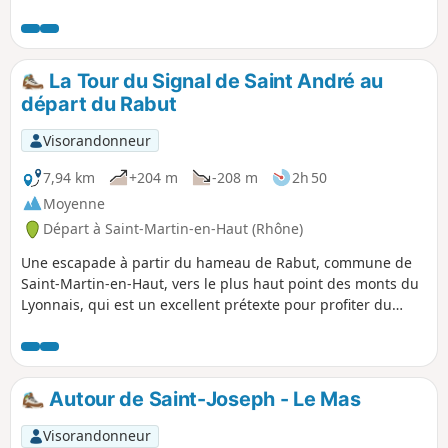
sûr, le panorama impressionnant à la passerelle du Signal
de Saint-André.
La Tour du Signal de Saint André au
départ du Rabut
Visorandonneur
7,94 km
+204 m
-208 m
2h 50
Moyenne
Départ à Saint-Martin-en-Haut (Rhône)
Une escapade à partir du hameau de Rabut, commune de
Saint-Martin-en-Haut, vers le plus haut point des monts du
Lyonnais, qui est un excellent prétexte pour profiter du
panorama sur les monts, sur Lyon et sur la plaine du
Rhône. L'aménagement près du signal pour profiter des
vues est très bien fait et sécurisé, et permet de redécouvrir
l'environnement grâce aux panneaux d'interprétation.
Autour de Saint-Joseph - Le Mas
Visorandonneur