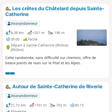
s'efface peu à peu : chemins de croix, statues, grottes
reconstituées. Le chemin de retour s'effectue par le vallon
Les crêtes du Châtelard depuis Sainte-
de la Durèze avant de remonter sur de petits hameaux dont
Catherine
celui de Lachal et son orgueilleux château néo-classique du
XVIIIe siècle puis traverse le Bois des Feuilles pour
Visorandonneur
retrouver Sainte-Catherine.
8,38 km
+201 m
-196 m
3h 00
Facile
Départ à Sainte-Catherine (Rhône)
(Rhône)
Cette randonnée, sans difficulté sur chemins, offre de
beaux points de vues sur le Pilat et les Alpes.
Autour de Sainte-Catherine de Riverie
Visorandonneur
21,72 km
+701 m
-702 m
8h 15
Moyenne