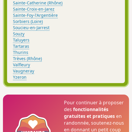
Sainte-Catherine (Rhône)
Sainte-Croix-en-Jarez
Sainte-Foy-l'Argentière
Sorbiers (Loire)
Soucieu-en-Jarrest
Souzy
Taluyers
Tartaras
Thurins
Trèves (Rhône)
Valfleury
Vaugneray
Yzeron
Pour continuer à proposer
des
fonctionnalités
gratuites et pratiques
en
randonnée, soutenez-nous
en donnant un petit coup