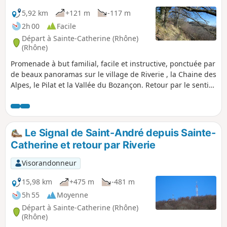
5,92 km
+121 m
-117 m
2h 00
Facile
Départ à Sainte-Catherine (Rhône)
(Rhône)
Promenade à but familial, facile et instructive, ponctuée par
de beaux panoramas sur le village de Riverie , la Chaine des
Alpes, le Pilat et la Vallée du Bozançon. Retour par le sentier
découverte et le chemin de ronde du village médiéval de
Riverie.
Le Signal de Saint-André depuis Sainte-
Catherine et retour par Riverie
Visorandonneur
15,98 km
+475 m
-481 m
5h 55
Moyenne
Départ à Sainte-Catherine (Rhône)
(Rhône)