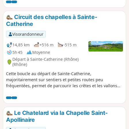
Circuit des chapelles à Sainte-
Catherine
Visorandonneur
14,85 km
+516 m
-515 m
5h 45
Moyenne
Départ à Sainte-Catherine (Rhône)
(Rhône)
Cette boucle au départ de Sainte-Catherine,
majoritairement sur sentiers et petites routes peu
fréquentées, permet de parcourir les crêtes et les vallons
des Monts du Lyonnais, et découvrir les Chapelles Saint-
Apollinaire et Saint-Pierre. Belles vues sur la vallée du
Rhône, le Massif du Pilat et les Alpes par temps clair.
Le Chatelard via la Chapelle Saint-
Apollinaire