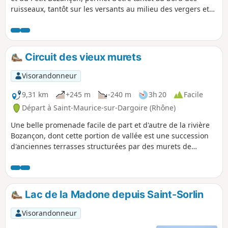
ruisseaux, tantôt sur les versants au milieu des vergers et
par moment avec vue dégagée sur la chaine du Pilat.
Circuit des vieux murets
Visorandonneur
9,31 km
+245 m
-240 m
3h 20
Facile
Départ à Saint-Maurice-sur-Dargoire (Rhône)
Une belle promenade facile de part et d'autre de la rivière
Bozançon, dont cette portion de vallée est une succession
d'anciennes terrasses structurées par des murets de
pierres. Un avant-goût de Provence… Descriptif ancien, voir
les avis si vous n'utilisez pas l'application
Lac de la Madone depuis Saint-Sorlin
Visorandonneur