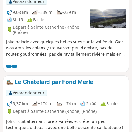
Visorandonneur
9,08 km
+239 m
-239 m
3h 15
Facile
Départ à Sainte-Catherine (Rhône)
(Rhône)
Jolie balade avec quelques belles vues sur la vallée du Gier.
Nos amis les chiens y trouveront peu d'ombre, pas de
routes goudronnées, pas de ravitaillement rivière mais en
saison un robinet à la Chapelle Saint-Apollinaire.
Le Châtelard par Fond Merle
Visorandonneur
5,37 km
+174 m
-174 m
2h 00
Facile
Départ à Sainte-Catherine (Rhône) (Rhône)
Joli circuit alternant forêts variées et crête, un peu
technique au départ avec une belle descente caillouteuse !