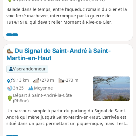
Balade dans le temps, entre l'aqueduc romain du Gier et la
voie ferré inachevée, interrompue par la guerre de
1914/1918, qui devait relier Mornant à Rive-de-Gier.
Du Signal de Saint-André à Saint-
Martin-en-Haut
Visorandonneur
9,13 km
+278 m
-273 m
3h 25
Moyenne
Départ à Saint-André-la-Côte
(Rhône)
Un parcours simple à partir du parking du Signal de Saint-
André qui mène jusqu'à Saint-Martin-en-Haut. L'arrivée est
situé dans un parc permettant un pique-nique, mais il est
situé à moins de 300m du centre ville de Saint-Martin avec