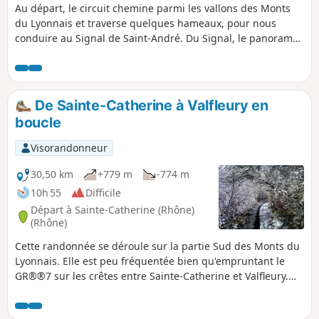
Au départ, le circuit chemine parmi les vallons des Monts
du Lyonnais et traverse quelques hameaux, pour nous
conduire au Signal de Saint-André. Du Signal, le panorama
sur la vallée du Rhône, la métropole lyonnaise et la chaine
des Alpes est magnifique. Le retour suit la ligne de crête
versant Est, avec le massif du Pilat en ligne de mire et les
Alpes à main gauche. Le village médiéval de Riverie ne
De Sainte-Catherine à Valfleury en
manque pas d’intérêt.
boucle
Visorandonneur
30,50 km
+779 m
-774 m
10h 55
Difficile
Départ à Sainte-Catherine (Rhône)
(Rhône)
Cette randonnée se déroule sur la partie Sud des Monts du
Lyonnais. Elle est peu fréquentée bien qu'empruntant le
GR®®7 sur les crêtes entre Sainte-Catherine et Valfleury.
Dans ce village avait lieu un pèlerinage consacré à la
Vierge. Des vestiges témoignent de cette époque qui