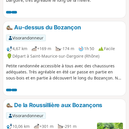
Dargoire, très agréable le long de la rivière.
Au-dessus du Bozançon
Visorandonneur
4,67 km
+169 m
-174 m
1h 50
Facile
Départ à Saint-Maurice-sur-Dargoire (Rhône)
Petite randonnée accessible à tous avec des chaussures
adéquates. Très agréable en été car passe en partie en
sous-bois et en partie à découvert le long du Bozançon. Nos
amis les chiens y trouveront de l'ombre sur 75% du
parcours, moins de 1000 m de route (et peu passante), 2
ravitaillement en eau de rivière.
De la Roussillière aux Bozançons
Visorandonneur
10,06 km
+301 m
-291 m