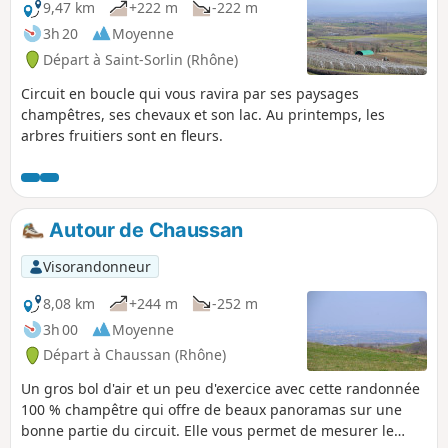
9,47 km
+222 m
-222 m
3h 20
Moyenne
Départ à Saint-Sorlin (Rhône)
Circuit en boucle qui vous ravira par ses paysages
champêtres, ses chevaux et son lac. Au printemps, les
arbres fruitiers sont en fleurs.
Autour de Chaussan
Visorandonneur
8,08 km
+244 m
-252 m
3h 00
Moyenne
Départ à Chaussan (Rhône)
Un gros bol d'air et un peu d'exercice avec cette randonnée
100 % champêtre qui offre de beaux panoramas sur une
bonne partie du circuit. Elle vous permet de mesurer le