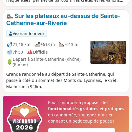
fréquentées, permet de parcourir les crêtes et les vallons
des Monts du Lyonnais, et découvrir les Chapelles Saint-
Apollinaire et Saint-Pierre. Belles vues sur la vallée du
Sur les plateaux au-dessus de Sainte-
Rhône, le Massif du Pilat et les Alpes par temps clair.
Catherine-sur-Riverie
Visorandonneur
21,18 km
+613 m
-613 m
7h 50
Difficile
Départ à Sainte-Catherine (Rhône)
(Rhône)
Grande randonnée au départ de Sainte-Catherine, qui
passe à côté du sommet des Monts du Lyonnais, le Crêt
Malherbe à 946m.
Pour continuer à proposer des
fonctionnalités gratuites et pratiques
en randonnée, soutenez-nous en
donnant un petit coup de pouce !