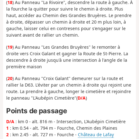
(
18
) Au Panneau "La Rivoire", descendre la route à gauche. À
la fourche la quitter pour suivre le chemin à droite. Plus
haut, accéder au Chemin des Grandes Bruyères. Le prendre
à droite, dépasser un chemin à droite et 20 m plus loin, à
gauche, laisser celui en contresens pour s'engager sur le
suivant avant de rallier un chemin.
(
19
) Au Panneau "Les Grandes Bruyères" le remonter à
droite vers Croix Galant et gagner la Route de St-Pierre. La
descendre à droite jusqu'à une intersection à l'angle de la
première maison
(
20
) Au Panneau "Croix Galant" demeurer sur la route et
rallier la D63. L'éviter par un chemin à droite qui rejoint une
route. La prendre à gauche, longer le cimetière et rejoindre
le panneau
"L'Aubépin Cimetière"
(
D/A
)
Points de passage
D/A
: km 0 - alt. 816 m - Intersection, L'Aubépin Cimetière
1
: km 0.54 - alt. 794 m - Fourche, Chemin des Plaines
2
: km 2.45 - alt. 727 m - Fourche -
Château de Lafay