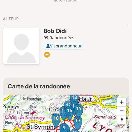
AUTEUR
Bob Didi
99 Randonnées
Visorandonneur
Carte de la randonnée
13
12
14
15
16
11
10
17
9
8