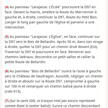
(
4
) Au panneau "Larajasse. L'École" poursuivre la D97 en
face. Devant la mairie, omettre la Route du Marronnier à
gauche et, à droite, continuer la D97, Route du Petit Bois.
Longer le long pan gauche de l'église et parvenir à une
intersection.
(
5
) Au panneau "Larajasse. L'Église", en face, continuer sur
la D97 vers le Bois de Bellardin. Après 50 m, dans son virage
à droite, quitter la D97 pour un chemin droit devant (Est).
Traverser la D97 et poursuivre en face. Renoncer aux
chemins latéraux, descendre un petit vallon et rallier la
petite Route de Bellardin.
(
6
) Au panneau "Bois de Bellardin" suivre la route à gauche
vers le Château de Vaudragon. Aussitôt, négliger un chemin
à droite et aboutir sur la Route D97. L'emprunter à gauche
sur 100 m et remarquer un chemin balisé Jaune à droite
(cote 613)
.
(
7
) (
Sur la carte IGN, c
e tronçon n'est pas encore représenté
comme étant le sentier balisé)
. Suivre ce chemin descendant