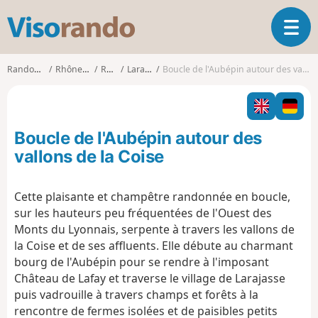
V
O
i
u
s
v
o
Randonnées
Rhône-Alpes
Rhône
Larajasse
Boucle de l'Aubépin autour des vallons de la Coise
r
r
i
a
r
n
l
d
Boucle de l'Aubépin autour des
a
o
n
vallons de la Coise
a
v
Cette plaisante et champêtre randonnée en boucle,
i
sur les hauteurs peu fréquentées de l'Ouest des
g
a
Monts du Lyonnais, serpente à travers les vallons de
t
la Coise et de ses affluents. Elle débute au charmant
i
bourg de l'Aubépin pour se rendre à l'imposant
o
Château de Lafay et traverse le village de Larajasse
n
puis vadrouille à travers champs et forêts à la
rencontre de fermes isolées et de paisibles petits