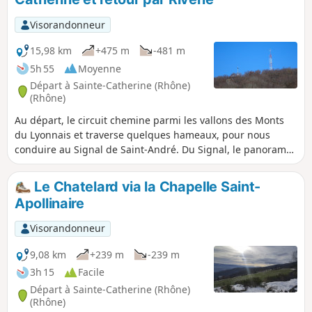
reconstituées. Le chemin de retour s'effectue par le vallon
de la Durèze avant de remonter sur de petits hameaux dont
Visorandonneur
celui de Lachal et son orgueilleux château néo-classique du
XVIIIe siècle puis traverse le Bois des Feuilles pour
15,98 km
+475 m
-481 m
retrouver Sainte-Catherine.
5h 55
Moyenne
Départ à Sainte-Catherine (Rhône)
(Rhône)
Au départ, le circuit chemine parmi les vallons des Monts
du Lyonnais et traverse quelques hameaux, pour nous
conduire au Signal de Saint-André. Du Signal, le panorama
sur la vallée du Rhône, la métropole lyonnaise et la chaine
des Alpes est magnifique. Le retour suit la ligne de crête
Le Chatelard via la Chapelle Saint-
versant Est, avec le massif du Pilat en ligne de mire et les
Apollinaire
Alpes à main gauche. Le village médiéval de Riverie ne
manque pas d’intérêt.
Visorandonneur
9,08 km
+239 m
-239 m
3h 15
Facile
Départ à Sainte-Catherine (Rhône)
(Rhône)