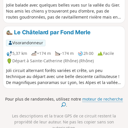
Jolie balade avec quelques belles vues sur la vallée du Gier.
Nos amis les chiens y trouveront peu d'ombre, pas de
routes goudronnées, pas de ravitaillement rivière mais en
saison un robinet à la Chapelle Saint-Apollinaire.
Le Châtelard par Fond Merle
Visorandonneur
5,37 km
+174 m
-174 m
2h 00
Facile
Départ à Sainte-Catherine (Rhône) (Rhône)
Joli circuit alternant forêts variées et crête, un peu
technique au départ avec une belle descente caillouteuse !
De magnifiques panoramas sur Lyon, les Alpes et la vallée
du Gier.
Pour plus de randonnées, utilisez notre
moteur de recherche
.
Les descriptions et la trace GPS de ce circuit restent la
propriété de leur auteur. Ne pas les copier sans son
autorisation.