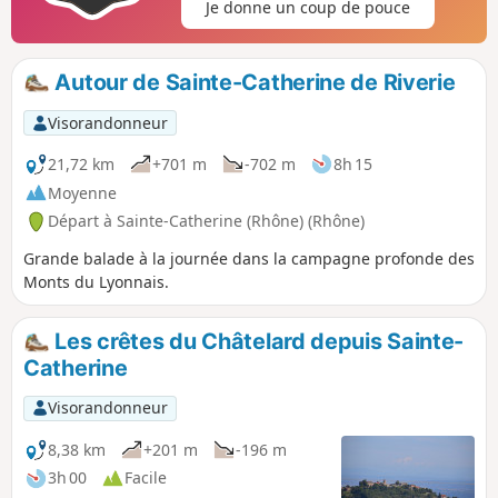
Je donne un coup de pouce
Autour de Sainte-Catherine de Riverie
Visorandonneur
21,72 km
+701 m
-702 m
8h 15
Moyenne
Départ à Sainte-Catherine (Rhône) (Rhône)
Grande balade à la journée dans la campagne profonde des
Monts du Lyonnais.
Les crêtes du Châtelard depuis Sainte-
Catherine
Visorandonneur
8,38 km
+201 m
-196 m
3h 00
Facile