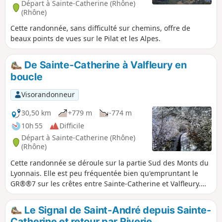
Départ à Sainte-Catherine (Rhône)
(Rhône)
Cette randonnée, sans difficulté sur chemins, offre de
beaux points de vues sur le Pilat et les Alpes.
De Sainte-Catherine à Valfleury en
boucle
Visorandonneur
30,50 km
+779 m
-774 m
10h 55
Difficile
Départ à Sainte-Catherine (Rhône)
(Rhône)
Cette randonnée se déroule sur la partie Sud des Monts du
Lyonnais. Elle est peu fréquentée bien qu'empruntant le
GR®®7 sur les crêtes entre Sainte-Catherine et Valfleury.
Dans ce village avait lieu un pèlerinage consacré à la
Vierge. Des vestiges témoignent de cette époque qui
Le Signal de Saint-André depuis Sainte-
s'efface peu à peu : chemins de croix, statues, grottes
Catherine et retour par Riverie