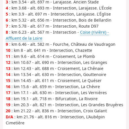
3
: km 3.54 - alt. 697 m - Larajasse. Ancien Stade
4
: km 3.68 - alt. 693 m - Intersection, Larajasse. L'École
5
: km 3.9 - alt. 697 m - Intersection, Larajasse. L'Église
6
: km 5.32 - alt. 656 m - Intersection, Bois de Bellardin
7
: km 5.78 - alt. 617 m - Intersection, Route D97
8
: km 6.23 - alt. 567 m - Intersection -
Coise (rivière) -
Affluent de la Loire
9
: km 6.46 - alt. 582 m - Fourche, Château de Vaudragon
10
: km 8 - alt. 641 m - Intersection, Chazette
11
: km 9.6 - alt. 614 m - Croisement, Le Plomb
12
: km 10.67 - alt. 690 m - Intersection, Les Granges
13
: km 12.43 - alt. 688 m - Croisement, La Chênaie
14
: km 13.54 - alt. 630 m - Intersection, Gouttenoire
15
: km 14.45 - alt. 611 m - Croisement, Le Quéser
16
: km 15.6 - alt. 659 m - Intersection, La Chèvre
17
: km 17.1 - alt. 630 m - Intersection, Les Vernières
18
: km 19.1 - alt. 718 m - Bifurcation, La Rivoire
19
: km 20.3 - alt. 821 m - Intersection, Les Grandes Bruyères
20
: km 21.22 - alt. 836 m - Intersection, Croix Galant
D/A
: km 21.76 - alt. 816 m - Intersection, L'Aubépin
Cimetière