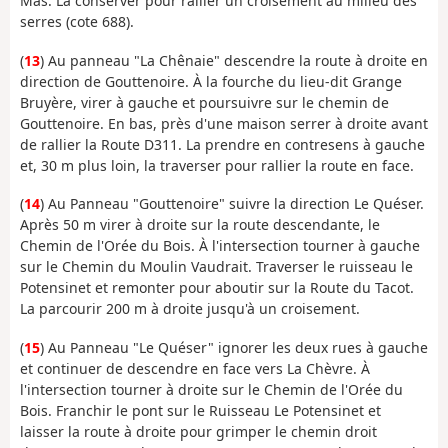
Mas. La conserver pour rallier un croisement au milieu des
serres (cote 688).
(
13
) Au panneau "La Chênaie" descendre la route à droite en
direction de Gouttenoire. À la fourche du lieu-dit Grange
Bruyère, virer à gauche et poursuivre sur le chemin de
Gouttenoire. En bas, près d'une maison serrer à droite avant
de rallier la Route D311. La prendre en contresens à gauche
et, 30 m plus loin, la traverser pour rallier la route en face.
(
14
) Au Panneau "Gouttenoire" suivre la direction Le Quéser.
Après 50 m virer à droite sur la route descendante, le
Chemin de l'Orée du Bois. À l'intersection tourner à gauche
sur le Chemin du Moulin Vaudrait. Traverser le ruisseau le
Potensinet et remonter pour aboutir sur la Route du Tacot.
La parcourir 200 m à droite jusqu'à un croisement.
(
15
)
Au Panneau "
Le Quéser" ignorer les deux rues à gauche
et continuer de descendre en face vers La Chèvre. À
l'intersection tourner à droite sur le Chemin de
l'Orée du
Bois. Franchir le pont sur le Ruisseau Le Potensinet et
laisser la route à droite pour grimper le chemin droit