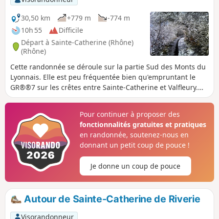
30,50 km
+779 m
-774 m
10h 55
Difficile
Départ à Sainte-Catherine (Rhône)
(Rhône)
Cette randonnée se déroule sur la partie Sud des Monts du
Lyonnais. Elle est peu fréquentée bien qu'empruntant le
GR®®7 sur les crêtes entre Sainte-Catherine et Valfleury.
Dans ce village avait lieu un pèlerinage consacré à la
Vierge. Des vestiges témoignent de cette époque qui
Pour continuer à proposer des
s'efface peu à peu : chemins de croix, statues, grottes
fonctionnalités gratuites et pratiques
reconstituées. Le chemin de retour s'effectue par le vallon
en randonnée, soutenez-nous en
de la Durèze avant de remonter sur de petits hameaux dont
donnant un petit coup de pouce !
celui de Lachal et son orgueilleux château néo-classique du
XVIIIe siècle puis traverse le Bois des Feuilles pour
Je donne un coup de pouce
retrouver Sainte-Catherine.
Autour de Sainte-Catherine de Riverie
Visorandonneur