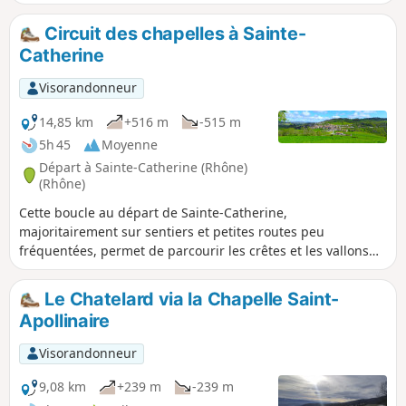
Circuit des chapelles à Sainte-
Catherine
Visorandonneur
14,85 km
+516 m
-515 m
5h 45
Moyenne
Départ à Sainte-Catherine (Rhône)
(Rhône)
Cette boucle au départ de Sainte-Catherine,
majoritairement sur sentiers et petites routes peu
fréquentées, permet de parcourir les crêtes et les vallons
des Monts du Lyonnais, et découvrir les Chapelles Saint-
Apollinaire et Saint-Pierre. Belles vues sur la vallée du
Le Chatelard via la Chapelle Saint-
Rhône, le Massif du Pilat et les Alpes par temps clair.
Apollinaire
Visorandonneur
9,08 km
+239 m
-239 m