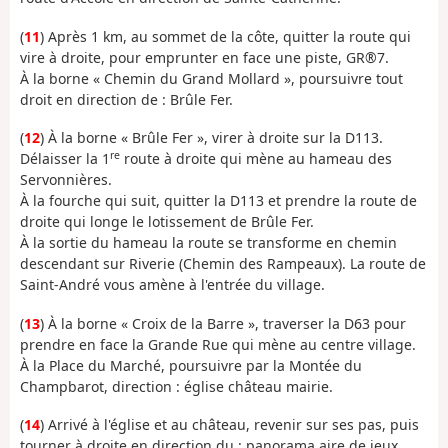
(
11
) Après 1 km, au sommet de la côte, quitter la route qui
vire à droite, pour emprunter en face une piste, GR®7.
À la borne « Chemin du Grand Mollard », poursuivre tout
droit en direction de : Brûle Fer.
(
12
) À la borne « Brûle Fer », virer à droite sur la D113.
re
Délaisser la 1
route à droite qui mène au hameau des
Servonnières.
À la fourche qui suit, quitter la D113 et prendre la route de
droite qui longe le lotissement de Brûle Fer.
À la sortie du hameau la route se transforme en chemin
descendant sur Riverie (Chemin des Rampeaux). La route de
Saint-André vous amène à l'entrée du village.
(
13
) À la borne « Croix de la Barre », traverser la D63 pour
prendre en face la Grande Rue qui mène au centre village.
À la Place du Marché, poursuivre par la Montée du
Champbarot, direction : église château mairie.
(
14
) Arrivé à l'église et au château, revenir sur ses pas, puis
tourner à droite en direction du : panorama aire de jeux.