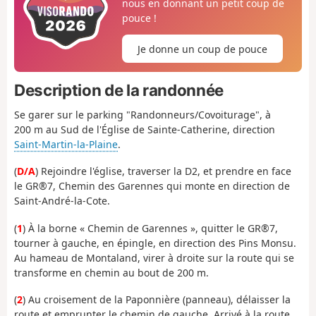
nous en donnant un petit coup de
pouce !
Je donne un coup de pouce
Description de la randonnée
Se garer sur le parking "Randonneurs/Covoiturage", à
200 m au Sud de l'Église de Sainte-Catherine, direction
Saint-Martin-la-Plaine
.
(
D/A
) Rejoindre l'église, traverser la D2, et prendre en face
le GR®7, Chemin des Garennes qui monte en direction de
Saint-André-la-Cote.
(
1
) À la borne « Chemin de Garennes », quitter le GR®7,
tourner à gauche, en épingle, en direction des Pins Monsu.
Au hameau de Montaland, virer à droite sur la route qui se
transforme en chemin au bout de 200 m.
(
2
) Au croisement de la Paponnière (panneau), délaisser la
route et emprunter le chemin de gauche. Arrivé à la route,