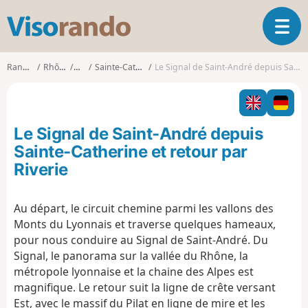
V
O
i
u
s
v
o
Randonnées
Rhône-Alpes
Rhône
Sainte-Catherine (Rhône)
Le Signal de Saint-André depuis Sainte-Catherine et retour par Riverie
r
r
i
a
r
n
l
d
Le Signal de Saint-André depuis
a
o
n
Sainte-Catherine et retour par
a
Riverie
v
i
g
Au départ, le circuit chemine parmi les vallons des
a
Monts du Lyonnais et traverse quelques hameaux,
t
pour nous conduire au Signal de Saint-André. Du
i
Signal, le panorama sur la vallée du Rhône, la
o
métropole lyonnaise et la chaine des Alpes est
n
magnifique. Le retour suit la ligne de crête versant
Est, avec le massif du Pilat en ligne de mire et les