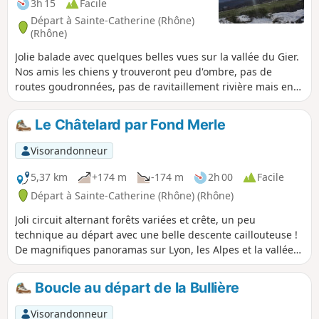
3h 15
Facile
Départ à Sainte-Catherine (Rhône)
(Rhône)
Jolie balade avec quelques belles vues sur la vallée du Gier.
Nos amis les chiens y trouveront peu d'ombre, pas de
routes goudronnées, pas de ravitaillement rivière mais en
saison un robinet à la Chapelle Saint-Apollinaire.
Le Châtelard par Fond Merle
Visorandonneur
5,37 km
+174 m
-174 m
2h 00
Facile
Départ à Sainte-Catherine (Rhône) (Rhône)
Joli circuit alternant forêts variées et crête, un peu
technique au départ avec une belle descente caillouteuse !
De magnifiques panoramas sur Lyon, les Alpes et la vallée
du Gier.
Boucle au départ de la Bullière
Visorandonneur