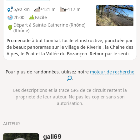
5,92 km
+121 m
-117 m
2h 00
Facile
Départ à Sainte-Catherine (Rhône)
(Rhône)
Promenade à but familial, facile et instructive, ponctuée par
de beaux panoramas sur le village de Riverie , la Chaine des
Alpes, le Pilat et la Vallée du Bozançon. Retour par le sentier
découverte et le chemin de ronde du village médiéval de
Riverie.
Pour plus de randonnées, utilisez notre
moteur de recherche
.
Les descriptions et la trace GPS de ce circuit restent la
propriété de leur auteur. Ne pas les copier sans son
autorisation.
AUTEUR
gali69