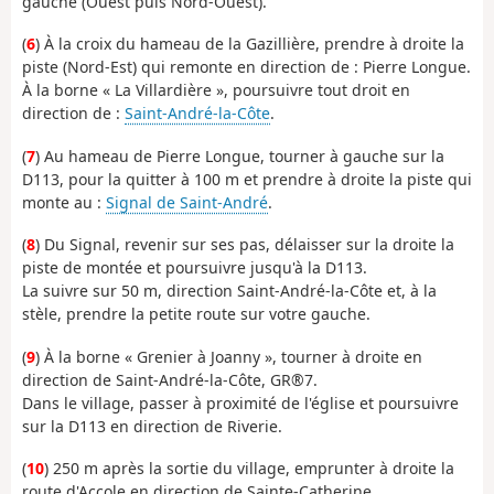
gauche (Ouest puis Nord-Ouest).
(
6
) À la croix du hameau de la Gazillière, prendre à droite la
piste (Nord-Est) qui remonte en direction de : Pierre Longue.
À la borne « La Villardière », poursuivre tout droit en
direction de :
Saint-André-la-Côte
.
(
7
) Au hameau de Pierre Longue, tourner à gauche sur la
D113, pour la quitter à 100 m et prendre à droite la piste qui
monte au :
Signal de Saint-André
.
(
8
) Du Signal, revenir sur ses pas, délaisser sur la droite la
piste de montée et poursuivre jusqu'à la D113.
La suivre sur 50 m, direction Saint-André-la-Côte et, à la
stèle, prendre la petite route sur votre gauche.
(
9
) À la borne « Grenier à Joanny », tourner à droite en
direction de Saint-André-la-Côte, GR®7.
Dans le village, passer à proximité de l'église et poursuivre
sur la D113 en direction de Riverie.
(
10
) 250 m après la sortie du village, emprunter à droite la
route d'Accole en direction de Sainte-Catherine.