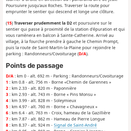
Poursuivre jusqu'aux Roches. Traverser la route pour
emprunter le sentier qui descend et longe une clôture.
(
15
)
Traverser prudemment la D2
et poursuivre sur le
sentier qui passe à proximité de la station d'épuration et qui
vous ramènera en balcon à Sainte-Catherine. Arrivé au
village, à la fourche prendre à gauche le Chemin Prompt,
puis la route de Saint-Martin-la-Plaine pour rejoindre le
parking : Randonneurs/Covoiturage (
D/A
).
Points de passage
D/A
: km 0 - alt. 692 m - Parking : Randonneurs/Covoiturage
1
: km 0.8 - alt. 756 m - Borne «Chemin de Garennes »
2
: km 2.33 - alt. 820 m - Paponnière
3
: km 2.93 - alt. 743 m - Borne « Pins Monsu »
4
: km 3.99 - alt. 828 m - Soleymieux
5
: km 4.97 - alt. 760 m - Borne « Chavagneux »
6
: km 6.4 - alt. 763 m - Croix, hameau de la Gazillière
7
: km 7.87 - alt. 862 m - Hameau de Pierre Longue
8
: km 8.37 - alt. 924 m -
Signal de Saint-André