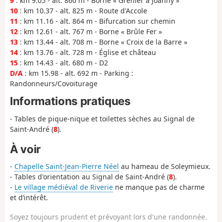
9
: km 9.05 - alt. 860 m - Borne « Grenier à Joanny »
10
: km 10.37 - alt. 825 m - Route d'Accole
11
: km 11.16 - alt. 864 m - Bifurcation sur chemin
12
: km 12.61 - alt. 767 m - Borne « Brûle Fer »
13
: km 13.44 - alt. 708 m - Borne « Croix de la Barre »
14
: km 13.76 - alt. 728 m - Église et château
15
: km 14.43 - alt. 680 m - D2
D/A
: km 15.98 - alt. 692 m - Parking :
Randonneurs/Covoiturage
Informations pratiques
- Tables de pique-nique et toilettes sèches au Signal de
Saint-André (
8
).
À voir
-
Chapelle Saint-Jean-Pierre Néel
au hameau de Soleymieux.
- Tables d'orientation au Signal de Saint-André (
8
).
-
Le village médiéval de Riverie
ne manque pas de charme
et d’intérêt.
Soyez toujours prudent et prévoyant lors d'une randonnée.