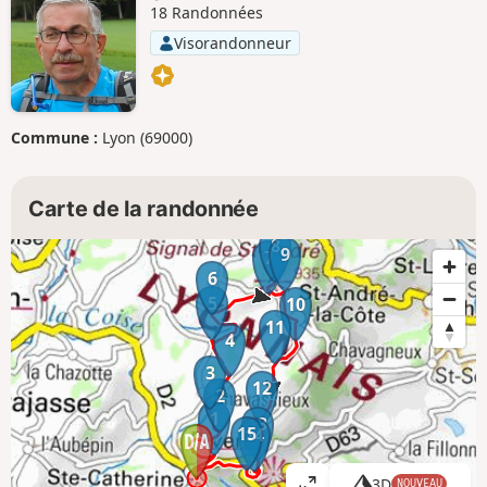
18 Randonnées
Visorandonneur
Commune :
Lyon (69000)
Carte de la randonnée
8
9
7
6
5
10
11
4
3
12
2
1
13
15
14
3D
NOUVEAU