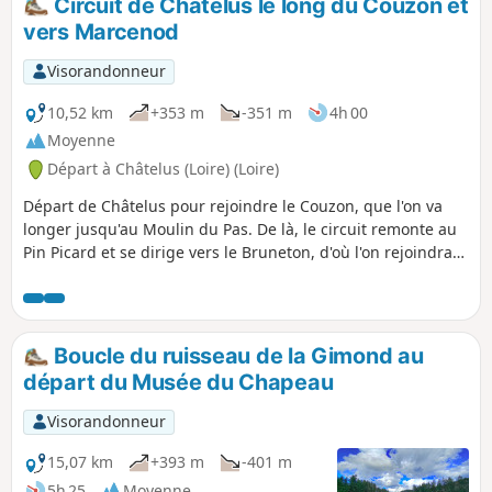
Circuit de Châtelus le long du Couzon et
vers Marcenod
Visorandonneur
10,52 km
+353 m
-351 m
4h 00
Moyenne
Départ à Châtelus (Loire) (Loire)
Départ de Châtelus pour rejoindre le Couzon, que l'on va
longer jusqu'au Moulin du Pas. De là, le circuit remonte au
Pin Picard et se dirige vers le Bruneton, d'où l'on rejoindra
Châtelus en passant Soleymieux et la Rivoire.
Boucle du ruisseau de la Gimond au
départ du Musée du Chapeau
Visorandonneur
15,07 km
+393 m
-401 m
5h 25
Moyenne