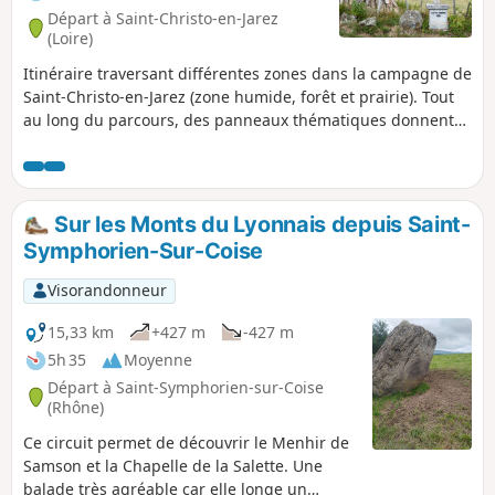
Départ à Saint-Christo-en-Jarez
(Loire)
Itinéraire traversant différentes zones dans la campagne de
Saint-Christo-en-Jarez (zone humide, forêt et prairie). Tout
au long du parcours, des panneaux thématiques donnent
des informations sur la faune locale. Par temps clair, au 2/3
du parcours, une magnifique vue sur les Alpes s'offrira à
vous.
Sur les Monts du Lyonnais depuis Saint-
Symphorien-Sur-Coise
Visorandonneur
15,33 km
+427 m
-427 m
5h 35
Moyenne
Départ à Saint-Symphorien-sur-Coise
(Rhône)
Ce circuit permet de découvrir le Menhir de
Samson et la Chapelle de la Salette. Une
balade très agréable car elle longe un