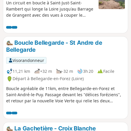
Un circuit en boucle à Saint-Just-Saint-
Rambert qui longe la Loire jusqu'au Barrage
de Grangent avec des vues à couper le
souffle sur les Gorges de la Loire.
Boucle Bellegarde - St Andre de
Bellegarde
Visorandonneur
11,21 km
+32 m
-32 m
3h 20
Facile
Départ à Bellegarde-en-Forez (Loire)
Boucle agréable de 11km, entre Bellegarde-en-Forez et
Saint-André-le-Puy. Passage devant les "délices foréziens",
et retour par la nouvelle Voie Verte qui relie les deux
villages. Balade tranquille, avec très peu de passage sur
des routes fréquentées.
La Gachetière - Croix Blanche