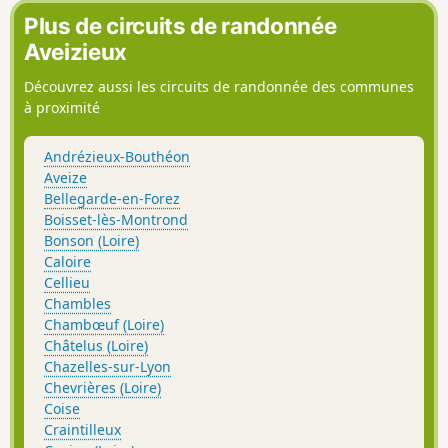
Plus de circuits de randonnée
Aveizieux
Découvrez aussi les circuits de randonnée des communes
à proximité
Andrézieux-Bouthéon
Aveize
Bellegarde-en-Forez
Boisset-lès-Montrond
Bonson (Loire)
Caloire
Cellieu
Chambles
Chambœuf (Loire)
Châtelus (Loire)
Chazelles-sur-Lyon
Chevrières (Loire)
Coise
Craintilleux