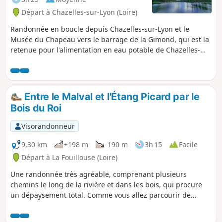
Départ à Chazelles-sur-Lyon (Loire)
Randonnée en boucle depuis Chazelles-sur-Lyon et le
Musée du Chapeau vers le barrage de la Gimond, qui est la
retenue pour l'alimentation en eau potable de Chazelles-
sur-Lyon. En chemin, vous trouverez plusieurs point de vue
sur la région : Mont du Lyonnais, Pilat, etc. Vous traverserez
de nombreuses fois le ruisseau de la Gimond, toujours à
sec, avec des petits ponts aménagés.
Entre le Malval et l'Étang Picard par le
Bois du Roi
Visorandonneur
9,30 km
+198 m
-190 m
3h 15
Facile
Départ à La Fouillouse (Loire)
Une randonnée très agréable, comprenant plusieurs
chemins le long de la rivière et dans les bois, qui procure
un dépaysement total. Comme vous allez parcourir de
nombreux sentiers en sous-bois, vous aurez peu de
chemins ou parties goudronnées. Cette randonnée est sans