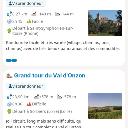
Visorandonneur
8,27 km
+140 m
-144 m
2h 45
Facile
Départ à Saint-Symphorien-sur-
Coise (Rhône)
Randonnée facile et très variée (village, chemins, bois,
champs) avec de très beaux panoramas et des commodités
Grand tour du Val d'Onzon
Visorandonneur
23,90 km
+578 m
-578 m
8h 30
Difficile
Départ à Sorbiers (Loire) (Loire)
Joli circuit, long mais sans difficulté, qui
réalise un tour complet du Val d'Onzon