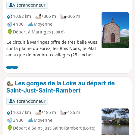
Visorandonneur
10,82 km
+305 m
-305 m
4h 00
Moyenne
Départ à Maringes (Loire)
Ce circuit à Maringes offre de très belle vues
sur la plaine du Forez, les Bois Noirs, le Pilat
ainsi que de nombreux villages (25 clochers
par temps clair). Le circuit permet
également des vues à 180° sur le village de
Maringes et également de très beau
panorama sur la vallée de la Brévenne. Le
Les gorges de la Loire au départ de
circuit passe par une chapelle construite au
Saint-Just-Saint-Rambert
17ème siècle et édifiée en l'honneur de
Saint-Roch pour avoir arrêter l'épidémie de
Visorandonneur
diphtérie.
10,37 km
+185 m
-186 m
3h 30
Moyenne
Départ à Saint-Just-Saint-Rambert (Loire)