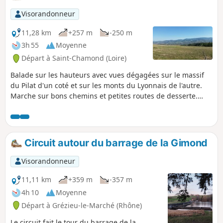
Visorandonneur
11,28 km
+257 m
-250 m
3h 55
Moyenne
Départ à Saint-Chamond (Loire)
Balade sur les hauteurs avec vues dégagées sur le massif
du Pilat d'un coté et sur les monts du Lyonnais de l'autre.
Marche sur bons chemins et petites routes de desserte.
Dénivelé parfois important mais de courte durée.
Circuit autour du barrage de la Gimond
Visorandonneur
11,11 km
+359 m
-357 m
4h 10
Moyenne
Départ à Grézieu-le-Marché (Rhône)
Le circuit fait le tour du barrage de la