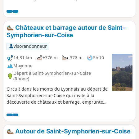
moment les rivières de la Coise et du Couzon
ainsi que le ruisseau de l'Orzon et elle offre
de très belles vues sur les Monts du
Lyonnais.
Châteaux et barrage autour de Saint-
Symphorien-sur-Coise
Visorandonneur
14,31 km
+376 m
-372 m
5h 10
Moyenne
Départ à Saint-Symphorien-sur-Coise
(Rhône)
Circuit dans les monts du Lyonnais au départ de
Saint-Symphorien-sur-Coise qui invite à la
découverte de châteaux et barrage, emprunte
routes, chemins naturels et boisés qui
proposent des points de vue sur les monts du
Lyonnais et du Forez et pour finir par la visite de
l'église collégiale qui domine la cité.
Autour de Saint-Symphorien-sur-Coise