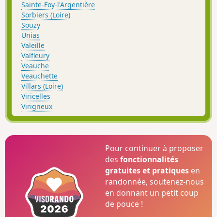
Sainte-Foy-l'Argentière
Sorbiers (Loire)
Souzy
Unias
Valeille
Valfleury
Veauche
Veauchette
Villars (Loire)
Viricelles
Virigneux
Pour continuer à proposer
des
fonctionnalités
gratuites et pratiques
en
randonnée, soutenez-nous
en donnant un petit coup
de pouce !