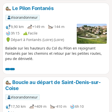
Le Pilon Fontanés
Visorandonneur
9,90 km
+149 m
-144 m
3h 15
Facile
Départ à Fontanès (Loire) (Loire)
Balade sur les hauteurs du Col du Pilon en rejoignant
Fontanés par les chemins et retour par les petites routes,
peu de dénivelé.
Boucle au départ de Saint-Denis-sur-
Coise
Visorandonneur
17,50 km
+409 m
-410 m
6h 10