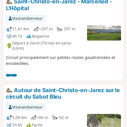
Saint-Christo-en-Jarez - Marcenod -
L'Hôpital
Visorandonneur
11,61 km
+297 m
-297 m
4h 10
Moyenne
Départ à Saint-Christo-en-Jarez
(Loire)
Circuit principalement sur petites routes goudronnées et
ensoleillées.
Autour de Saint-Christo-en-Jarez sur le
circuit du Sabot Bleu
Visorandonneur
5,09 km
+99 m
-92 m
1h 45
Facile