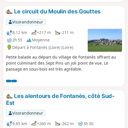
Le circuit du Moulin des Gouttes
Visorandonneur
8,12 km
+217 m
-211 m
2h 55
Moyenne
Départ à Fontanès (Loire) (Loire)
Petite balade au départ du village de Fontanès offrant au
point culminant des Sept Pins un joli point de vue. Le
passage en sous-bois est très agréable.
Les alentours de Fontanès, côté Sud-
Est
Visorandonneur
9,65 km
+260 m
-262 m
3h 30