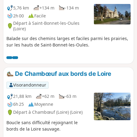
5,76 km
+134 m
-134 m
2h 00
Facile
Départ à Saint-Bonnet-les-Oules
(Loire)
Balade sur des chemins larges et faciles parmi les prairies,
sur les hauts de Saint-Bonnet-les-Oules.
De Chambœuf aux bords de Loire
Visorandonneur
21,88 km
+62 m
-63 m
6h 25
Moyenne
Départ à Chambœuf (Loire) (Loire)
Boucle sans difficulté rejoignant le
bords de la Loire sauvage.