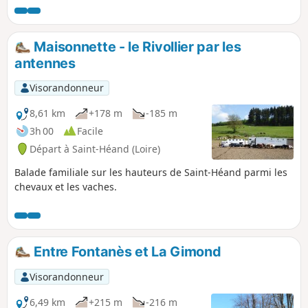
Maisonnette - le Rivollier par les
antennes
Visorandonneur
8,61 km
+178 m
-185 m
3h 00
Facile
Départ à Saint-Héand (Loire)
Balade familiale sur les hauteurs de Saint-Héand parmi les
chevaux et les vaches.
Entre Fontanès et La Gimond
Visorandonneur
6,49 km
+215 m
-216 m