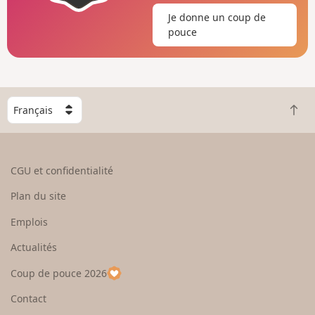
Je donne un coup de
pouce
C
R
h
e
o
t
i
o
s
CGU et confidentialité
u
i
r
s
Plan du site
e
s
n
e
Emplois
h
z
Actualités
a
u
u
n
Coup de pouce 2026
t
p
a
Contact
y