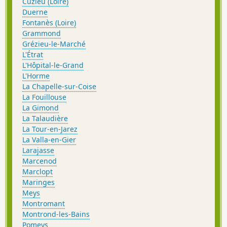
Cuzieu (Loire)
Duerne
Fontanès (Loire)
Grammond
Grézieu-le-Marché
L'Étrat
L'Hôpital-le-Grand
L'Horme
La Chapelle-sur-Coise
La Fouillouse
La Gimond
La Talaudière
La Tour-en-Jarez
La Valla-en-Gier
Larajasse
Marcenod
Marclopt
Maringes
Meys
Montromant
Montrond-les-Bains
Pomeys