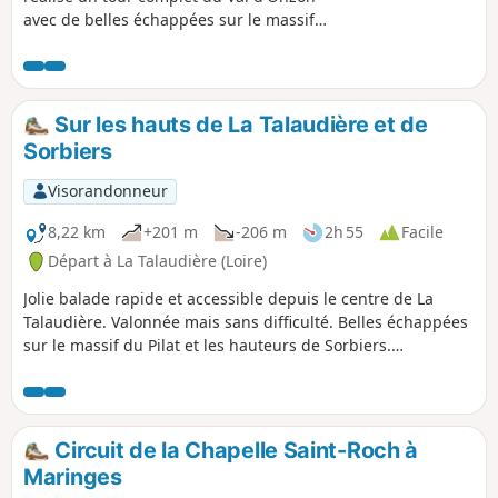
avec de belles échappées sur le massif
du Pilat, les Monts du Forez et les Alpes
du Nord (par temps clair !). Grande
variété de paysages bucoliques. Le
parcours privilégie les parties hautes
Sur les hauts de La Talaudière et de
des reliefs.
Sorbiers
Visorandonneur
8,22 km
+201 m
-206 m
2h 55
Facile
Départ à La Talaudière (Loire)
Jolie balade rapide et accessible depuis le centre de La
Talaudière. Valonnée mais sans difficulté. Belles échappées
sur le massif du Pilat et les hauteurs de Sorbiers.
Découverte du château et du parc de Sorbiers en fin de
parcours.
Circuit de la Chapelle Saint-Roch à
Maringes