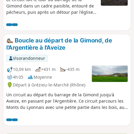
Gimond dans un cadre paisible, entouré de
pécheurs, puis après un détour par l'église
de Grézieu-le-Marché termine la boucle par
le Bois de la Dame.
Boucle au départ de la Gimond, de
l'Argentière à l'Aveize
Visorandonneur
10,09 km
+431 m
-435 m
4h 05
Moyenne
Départ à Grézieu-le-Marché (Rhône)
Un circuit au départ du barrage de la Gimond jusqu'à
Aveize, en passant par l'Argentière. Ce circuit parcours les
Monts du Lyonnais avec une petite partie dans les bois, aux
abords du sentier découverte de l'Aveize.