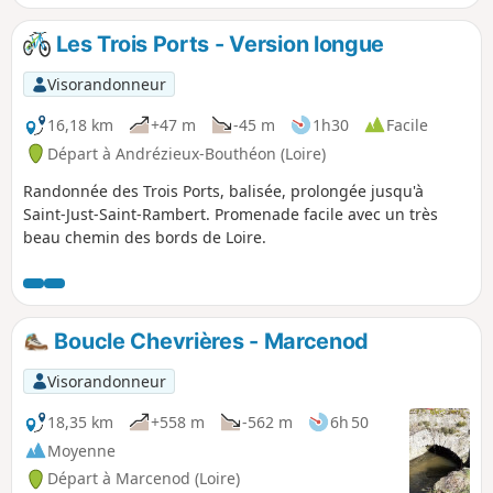
difficulté car elle a peu de dénivelé par rapport à la
distance.
Les Trois Ports - Version longue
Visorandonneur
16,18 km
+47 m
-45 m
1h30
Facile
Départ à Andrézieux-Bouthéon (Loire)
Randonnée des Trois Ports, balisée, prolongée jusqu'à
Saint-Just-Saint-Rambert. Promenade facile avec un très
beau chemin des bords de Loire.
Boucle Chevrières - Marcenod
Visorandonneur
18,35 km
+558 m
-562 m
6h 50
Moyenne
Départ à Marcenod (Loire)