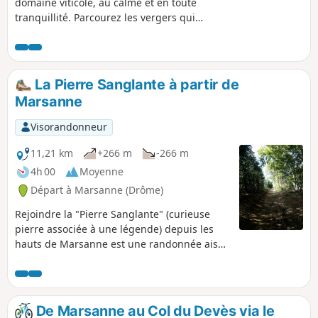
domaine viticole, au calme et en toute
tranquillité. Parcourez les vergers qui
alternent avec les vignes. Une
promenade détente qui change de
couleur et de vie, à chaque saison.
La Pierre Sanglante à partir de
Marsanne
Visorandonneur
11,21 km
+266 m
-266 m
4h 00
Moyenne
Départ à Marsanne (Drôme)
Rejoindre la "Pierre Sanglante" (curieuse
pierre associée à une légende) depuis les
hauts de Marsanne est une randonnée aisée
avec de beaux points de vue. Un retour dans
la forêt est proposé par les hauteurs.
De Marsanne au Col du Devès via le