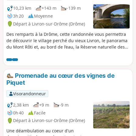
10,23 km
+143 m
-139 m
3h 20
Moyenne
Départ à Livron-sur-Drôme (Drôme)
Des remparts à la Drôme, cette randonnée vous permettra
de découvrir le village perché du vieux Livron, le panorama
du Mont Rôti et, au bord de l’eau, la Réserve naturelle des
Ramières.
Promenade au cœur des vignes de
Piquet
Visorandonneur
2,38 km
+9 m
-9 m
0h 40
Facile
Départ à Livron-sur-Drôme (Drôme)
Une déambulation au coeur d'un