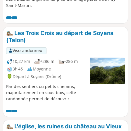
Saint-Martin.
Les Trois Croix au départ de Soyans
(Talon)
Visorandonneur
10,27 km
+286 m
-286 m
3h 45
Moyenne
Départ à Soyans (Drôme)
Par des sentiers ou petits chemins,
majoritairement en sous-bois, cette
randonnée permet de découvrir
quelques beaux points de vues ainsi
que les vestiges d'un ancien village
perché et fortifié. Le sommet du village,
où sont implantées trois croix, offre un
L'église, les ruines du château au Vieux
magnifique belvédère avec une table