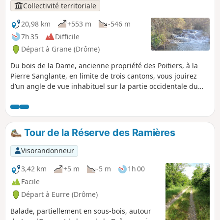
Collectivité territoriale
20,98 km
+553 m
-546 m
7h 35
Difficile
Départ à Grane (Drôme)
Du bois de la Dame, ancienne propriété des Poitiers, à la
Pierre Sanglante, en limite de trois cantons, vous jouirez
d’un angle de vue inhabituel sur la partie occidentale du
synclinal perché de Saoû.
Tour de la Réserve des Ramières
Visorandonneur
3,42 km
+5 m
-5 m
1h 00
Facile
Départ à Eurre (Drôme)
Balade, partiellement en sous-bois, autour