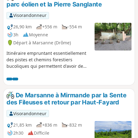
parc éolien et la Pierre Sanglante
Visorandonneur
26,90 km
+556 m
-554 m
3h
Moyenne
Départ à Marsanne (Drôme)
Itinéraire empruntant essentiellement
des pistes et chemins forestiers
bucoliques qui permettent d'avoir de
jolis points de vue sur la plaine des
Andrans. Au départ de Marsanne,
l'itinéraire emprunte le Sentier des
Fileuses jusqu'au Col de la Grande
De Marsanne à Mirmande par la Sente
Limite puis file vers le parc éolien et
des Fileuses et retour par Haut-Fayard
passe par la Pierre Sanglante. Il se
poursuit en crête et rejoint le Col du
Visorandonneur
Devès ainsi qu'un magnifique point de
vue situé à l'aire de départ des
21,85 km
+836 m
-832 m
parapentes. Un petit tour sur ce plateau
2h30
Difficile
dans un bois sauvage et retour sur