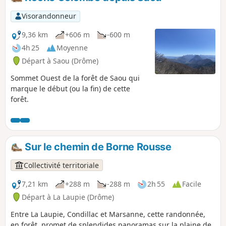
chaque soir (vers 17 h 30) pour le lendemain.
Visorandonneur
9,36 km
+606 m
-600 m
4h 25
Moyenne
Départ à Saou (Drôme)
Sommet Ouest de la forêt de Saou qui
marque le début (ou la fin) de cette
forêt.
Sur le chemin de Borne Rousse
Collectivité territoriale
7,21 km
+288 m
-288 m
2h 55
Facile
Départ à La Laupie (Drôme)
Entre La Laupie, Condillac et Marsanne, cette randonnée,
en forêt, promet de splendides panoramas sur la plaine de