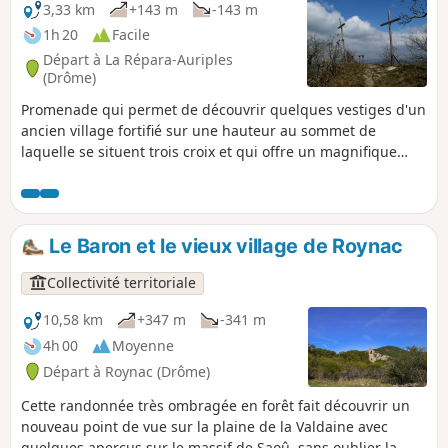
3,33 km
+143 m
-143 m
1h 20
Facile
Départ à La Répara-Auriples
(Drôme)
Promenade qui permet de découvrir quelques vestiges d'un
ancien village fortifié sur une hauteur au sommet de
laquelle se situent trois croix et qui offre un magnifique
belvédère avec une table d'orientation. Panorama à 270° sur
les contreforts du Vercors et du Diois, Roche Colombe, les
Trois Becs, la Montagne de Couspeau, le Nord de la vallée
du Rhône et les monts ardéchois.
Le Baron et le vieux village de Roynac
Collectivité territoriale
10,58 km
+347 m
-341 m
4h 00
Moyenne
Départ à Roynac (Drôme)
Cette randonnée très ombragée en forêt fait découvrir un
nouveau point de vue sur la plaine de la Valdaine avec
quelques aperçus sur le massif de Saoû, sans oublier la