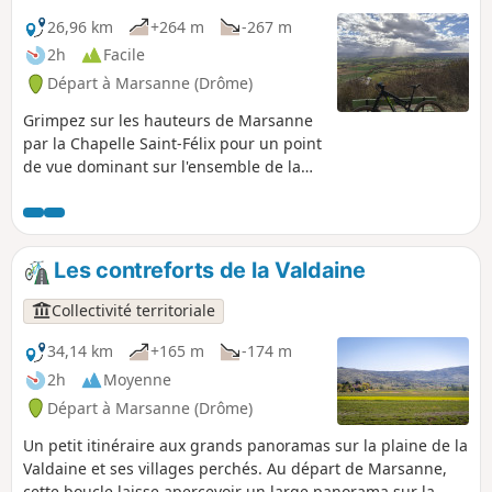
26,96 km
+264 m
-267 m
2h
Facile
Départ à Marsanne (Drôme)
Grimpez sur les hauteurs de Marsanne
par la Chapelle Saint-Félix pour un point
de vue dominant sur l'ensemble de la
plaine. Cet itinéraire prend rapidement
de la hauteur en grimpant sur les
hauteurs de Marsanne, au niveau des
ruines de la Chapelle Saint-Félix. Il se
Les contreforts de la Valdaine
poursuit sur un chemin en forêt
longeant la montagne. Le retour par la
Collectivité territoriale
plaine est plus doux et plat.
34,14 km
+165 m
-174 m
2h
Moyenne
Départ à Marsanne (Drôme)
Un petit itinéraire aux grands panoramas sur la plaine de la
Valdaine et ses villages perchés. Au départ de Marsanne,
cette boucle laisse apercevoir un large panorama sur la