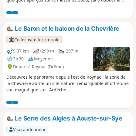
découverte du vieux village ruiné de Roynac et son
belvédère.
Le Baron et le balcon de la Chevrière
Collectivité territoriale
9,37 km
+299 m
-297 m
3h 30
Moyenne
Départ à Roynac (Drôme)
Découvrez le panorama depuis l'est de Roynac : la zone de
la Chevrière abrite un site naturel remarquable et offre une
vue magnifique sur l'Ardèche !
Le Serre des Aigles à Aouste-sur-Sye
Visorandonneur