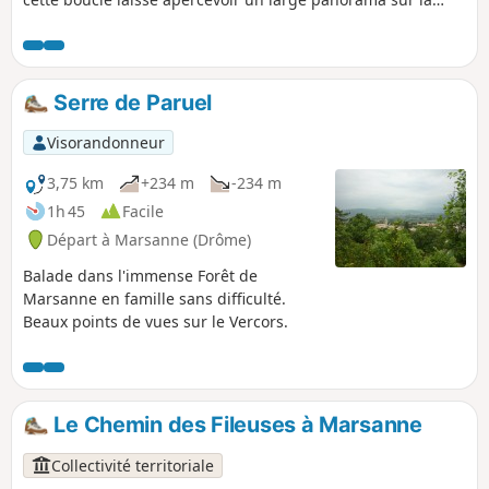
plaine de la Valdaine et ses nombreux villages perchés que
l’on traverse par la suite : Roynac, Manas, Saint-Gervais et
Bonlieu-sur-Roubion puis La Laupie.
Serre de Paruel
Visorandonneur
3,75 km
+234 m
-234 m
1h 45
Facile
Départ à Marsanne (Drôme)
Balade dans l'immense Forêt de
Marsanne en famille sans difficulté.
Beaux points de vues sur le Vercors.
Le Chemin des Fileuses à Marsanne
Collectivité territoriale