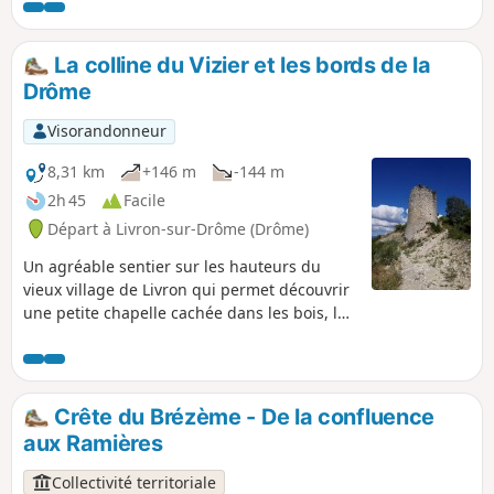
cygnes, les grands cormorans ... À éviter l'hiver par grand
vent du Nord.
La colline du Vizier et les bords de la
Drôme
Visorandonneur
8,31 km
+146 m
-144 m
2h 45
Facile
Départ à Livron-sur-Drôme (Drôme)
Un agréable sentier sur les hauteurs du
vieux village de Livron qui permet découvrir
une petite chapelle cachée dans les bois, la
Tour du Diable surveillant la Drôme et de
beaux panoramas sur le Vercors Sud. Le
retour se fait au calme le long des berges de
la Drôme.
Crête du Brézème - De la confluence
aux Ramières
Collectivité territoriale