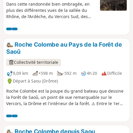
Dans cette randonnée bien ombragée, en
plus des différentes vues de la vallée du
Rhône, de l’Ardèche, du Vercors Sud, des
Trois Becs et de la forêt de Saoû, nous avons
aussi rencontré un jeune chevreuil
dégustant du feuillage ainsi qu’un écureuil
effrayé par notre présence.
Roche Colombe au Pays de la Forêt de
Malheureusement, nous avons pu aussi
Saoû
constater les dégâts provoqués par la pyrale
du buis.
Collectivité territoriale
9,09 km
+598 m
-592 m
4h 20
Difficile
Départ à Saou (Drôme)
Roche Colombe est la poupe du grand bateau que dessine
la Forêt de Saoû, un point de vue remarquable sur le
Vercors, la Drôme et l'intérieur de la forêt. ⚠️ Entre le 1er
juillet et le 15 septembre, Arrêté préfectoral DDT-SEF-2026-
0176 du 4 juin 2026 portant sur la restriction temporaire
d'accès en forêt de Saoû et sur le plateau d'Ambel en cas de
risque d'incendie évalué chaque jour. Une carte est publiée
Roche Colombe depuis Saou