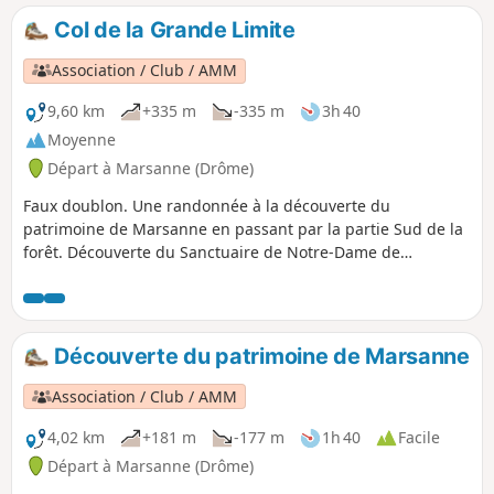
Col de la Grande Limite
Association / Club / AMM
9,60 km
+335 m
-335 m
3h 40
Moyenne
Départ à Marsanne (Drôme)
Faux doublon. Une randonnée à la découverte du
patrimoine de Marsanne en passant par la partie Sud de la
forêt. Découverte du Sanctuaire de Notre-Dame de
Fresneau et du vieux village. Profitez des panoramas sur la
plaine de la Valdaine, la vallée de Rhône et les massifs
environnants.
Découverte du patrimoine de Marsanne
Association / Club / AMM
4,02 km
+181 m
-177 m
1h 40
Facile
Départ à Marsanne (Drôme)