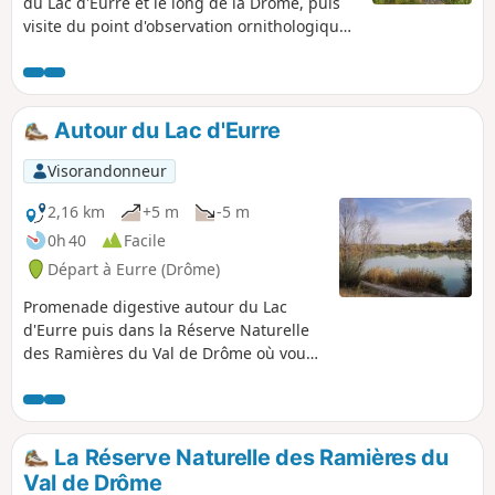
du Lac d'Eurre et le long de la Drôme, puis
visite du point d'observation ornithologique
de la réserve.
Autour du Lac d'Eurre
Visorandonneur
2,16 km
+5 m
-5 m
0h 40
Facile
Départ à Eurre (Drôme)
Promenade digestive autour du Lac
d'Eurre puis dans la Réserve Naturelle
des Ramières du Val de Drôme où vous
rencontrerez peut-être selon la saison,
des oiseaux migrateurs faisant un
pause ou ragondins et castors.
La Réserve Naturelle des Ramières du
Val de Drôme