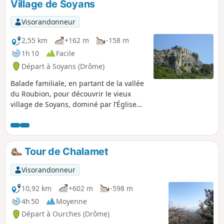
Village de Soyans
d'orientation. Panorama à 270° sur les
contreforts du Vercors et du Diois,
Visorandonneur
Roche Colombe, les Trois Becs, la
Montagne de Couspeau, le Nord de la
2,55 km
+162 m
-158 m
vallée du Rhône et les monts ardéchois.
1h 10
Facile
Départ à Soyans (Drôme)
Balade familiale, en partant de la vallée
du Roubion, pour découvrir le vieux
village de Soyans, dominé par l’Église
romane Saint-Marcel et les ruines du
château. Perché au bord de la falaise,
un panorama magnifique sur la Vallée
du Roubion, la Forêt de Saoû au Nord et
Tour de Chalamet
la Montagne de Couspeau à l'Est,
s'offrent à vous.
Visorandonneur
10,92 km
+602 m
-598 m
4h 50
Moyenne
Départ à Ourches (Drôme)