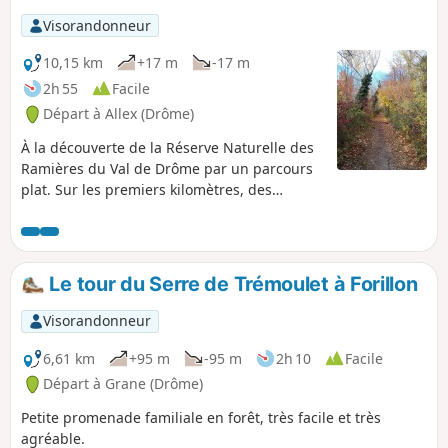
Visorandonneur
10,15 km
+17 m
-17 m
2h 55
Facile
Départ à Allex (Drôme)
À la découverte de la Réserve Naturelle des
Ramières du Val de Drôme par un parcours
plat. Sur les premiers kilomètres, des
panneaux explicatifs sur l'environnement
agrémenteront la balade.
Le tour du Serre de Trémoulet à Forillon
Visorandonneur
6,61 km
+95 m
-95 m
2h 10
Facile
Départ à Grane (Drôme)
Petite promenade familiale en forêt, très facile et très
agréable.