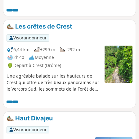
Les crêtes de Crest
Visorandonneur
6,44 km
+299 m
-292 m
2h 40
Moyenne
Départ à Crest (Drôme)
Une agréable balade sur les hauteurs de
Crest qui offre de très beaux panoramas sur
le Vercors Sud, les sommets de la Forêt de
Saoû, les monts ardéchois et la vallée de la
Drôme. En prime, la découverte de Crest et
son patrimoine sera possible en début et fin
de parcours.
Haut Divajeu
Visorandonneur