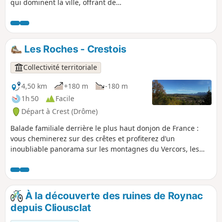
qui dominent la ville, offrant de
superbes panoramas, suivi d'une
agréable promenade en bord de Drôme.
La boucle se termine par un court
itinéraire touristique dans le labyrinthe
Les Roches - Crestois
de la vieille ville. Le point d'orgue
incontournable de cette découverte de
Collectivité territoriale
Crest étant la visite de sa Tour, plus haut
donjon de France : ne pas hésiter à en
4,50 km
+180 m
-180 m
prévoir la visite.
1h 50
Facile
Départ à Crest (Drôme)
Balade familiale derrière le plus haut donjon de France :
vous cheminerez sur des crêtes et profiterez d’un
inoubliable panorama sur les montagnes du Vercors, les
Trois Becs et le plateau ardéchois.
À la découverte des ruines de Roynac
depuis Cliousclat