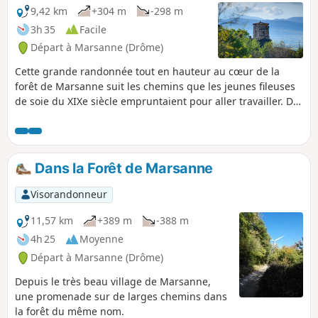
9,42 km
+304 m
-298 m
3h 35
Facile
Départ à Marsanne (Drôme)
Cette grande randonnée tout en hauteur au cœur de la
forêt de Marsanne suit les chemins que les jeunes fileuses
de soie du XIXe siècle empruntaient pour aller travailler. De
nombreuses filatures étaient alors installées aux alentours,
le long de cours d’eau nécessaires à l’activité, notamment
près de Mirmande.
Dans la Forêt de Marsanne
Visorandonneur
11,57 km
+389 m
-388 m
4h 25
Moyenne
Départ à Marsanne (Drôme)
Depuis le très beau village de Marsanne,
une promenade sur de larges chemins dans
la forêt du même nom.