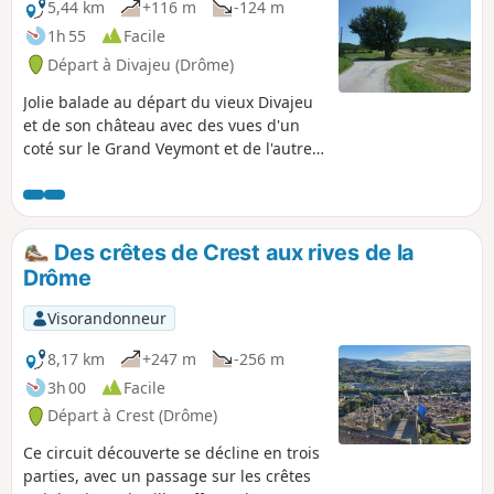
5,44 km
+116 m
-124 m
1h 55
Facile
Départ à Divajeu (Drôme)
Jolie balade au départ du vieux Divajeu
et de son château avec des vues d'un
coté sur le Grand Veymont et de l'autre
sur l'Ardèche. Sans difficulté, chemin
très agréable en flanc de colline à
travers les chênes et les pins.
Des crêtes de Crest aux rives de la
Drôme
Visorandonneur
8,17 km
+247 m
-256 m
3h 00
Facile
Départ à Crest (Drôme)
Ce circuit découverte se décline en trois
parties, avec un passage sur les crêtes