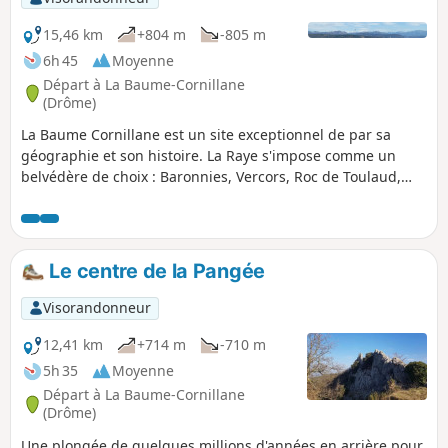
15,46 km
+804 m
-805 m
6h 45
Moyenne
Départ à La Baume-Cornillane
(Drôme)
La Baume Cornillane est un site exceptionnel de par sa
géographie et son histoire. La Raye s'impose comme un
belvédère de choix : Baronnies, Vercors, Roc de Toulaud,
Tête de la Dame et Plateau d'Ambel. Les crêtes sont
superbes.
Le centre de la Pangée
Visorandonneur
12,41 km
+714 m
-710 m
5h 35
Moyenne
Départ à La Baume-Cornillane
(Drôme)
Une plongée de quelques millions d'années en arrière pour