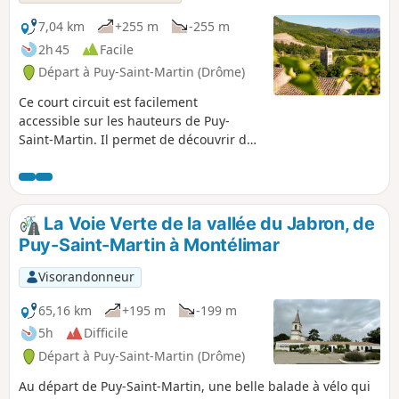
7,04 km
+255 m
-255 m
2h 45
Facile
Départ à Puy-Saint-Martin (Drôme)
Ce court circuit est facilement
accessible sur les hauteurs de Puy-
Saint-Martin. Il permet de découvrir de
nouveaux points de vue sur le vieux
village et sur la plaine de la Valdaine.
La Voie Verte de la vallée du Jabron, de
Puy-Saint-Martin à Montélimar
Visorandonneur
65,16 km
+195 m
-199 m
5h
Difficile
Départ à Puy-Saint-Martin (Drôme)
Au départ de Puy-Saint-Martin, une belle balade à vélo qui