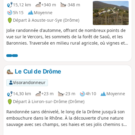
15,12 km
+340 m
-348 m
5h 15
Moyenne
Départ à Aouste-sur-Sye (Drôme)
Jolie randonnée d'automne, offrant de nombreux points de
vue sur le Vercors, les sommets de la forêt de Saoû, et les
Baronnies. Traversée en milieu rural agricole, où vignes et
champs succèdent à la forêt. Un peu de route au départ,
notamment.
Le Cul de Drôme
Visorandonneur
14,30 km
+23 m
-23 m
4h 10
Moyenne
Départ à Livron-sur-Drôme (Drôme)
Randonnée sans dénivelé, le long de la Drôme jusqu'à son
embouchure dans le Rhône. À la découverte d'une nature
sauvage avec ses champs, ses haies et ses jolis chemins sur
les digues. Vous verrez la passe à poissons, la Viarhona, les