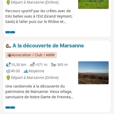
Départ à Marsanne (Drôme)
Marsanne par une piste en balcon.
Parcours sportif par les crêtes avec de
très belles vues à l'Est (Grand Veymont,
Saoû) à l'aller puis sur le Rhône et
l'Ardèche au retour. Quelques passages
assez pentus.
A la découverte de Marsanne
Association / Club / AMM
10,30 km
+371 m
-365 m
4h 00
Moyenne
Départ à Marsanne (Drôme)
Une randonnée à la découverte du
patrimoine de Marsanne. Vieux village,
sanctuaire de Notre-Dame de Fresneau,
panoramas sur la plaine de la Valdaine
et les massifs environnants.