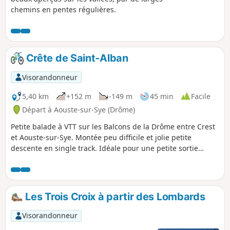
éoliennes. À Serre la Lauze prendre la
chemins en pentes régulières.
route et profiter d'une visite du
magnifique petit village de Cliousclat.
Crête de Saint-Alban
Visorandonneur
5,40 km
+152 m
-149 m
45 min
Facile
Départ à Aouste-sur-Sye (Drôme)
Petite balade à VTT sur les Balcons de la Drôme entre Crest
et Aouste-sur-Sye. Montée peu difficile et jolie petite
descente en single track. Idéale pour une petite sortie
d'hiver.
Les Trois Croix à partir des Lombards
Visorandonneur