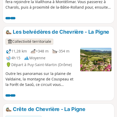
fera rejoindre la ViaRhona à Montélimar. Vous passerez à
Charols, puis à proximité de la-Bâtie-Rolland pour, ensuite,
emprunter la Voie Verte qui rejoint la ViaRhona sur la rive
du Canal du Rhône, en passant sur la berge du Roubion à
Montélimar. Retour par la Voie Verte via Saint-Gervais-sur-
Roubion, Cléon-d'Andran et retour au village de départ.
Les belvédères de Chevrière - La Pigne
Collectivité territoriale
11,28 km
+348 m
-354 m
4h 15
Moyenne
Départ à Puy-Saint-Martin (Drôme)
Outre les panoramas sur la plaine de
Valdaine, la montagne de Couspeau et
la Forêt de Saoû, ce circuit vous
permettra de découvrir le patrimoine
naturel et culturel de Puy-Saint-Martin.
Crête de Chevrière - La Pigne