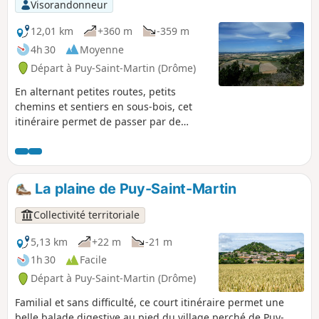
Visorandonneur
12,01 km
+360 m
-359 m
4h 30
Moyenne
Départ à Puy-Saint-Martin (Drôme)
En alternant petites routes, petits
chemins et sentiers en sous-bois, cet
itinéraire permet de passer par de
beaux points de vue sur la plaine de
Marsanne, les contreforts du Vercors et
sur le village de Puy-Saint-Martin.
La plaine de Puy-Saint-Martin
Collectivité territoriale
5,13 km
+22 m
-21 m
1h 30
Facile
Départ à Puy-Saint-Martin (Drôme)
Familial et sans difficulté, ce court itinéraire permet une
belle balade digestive au pied du village perché de Puy-