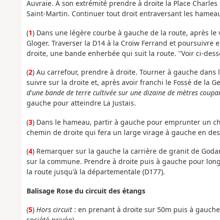
Auvraie. À son extrémité prendre à droite la Place Charles
Saint-Martin. Continuer tout droit entraversant les hameau
(
1
) Dans une légère courbe à gauche de la route, après le 
Gloger. Traverser la D14 à la Croiw Ferrand et poursuivre
droite, une bande enherbée qui suit la route. ''Voir ci-de
(
2
) Au carrefour, prendre à droite. Tourner à gauche dans
suivre sur la droite et, après avoir franchi le Fossé de la
d'une bande de terre cultivée sur une dizaine de mètres coupa
gauche pour atteindre La Justais.
(
3
) Dans le hameau, partir à gauche pour emprunter un che
chemin de droite qui fera un large virage à gauche en de
(
4
) Remarquer sur la gauche la carrière de granit de Godard
sur la commune. Prendre à droite puis à gauche pour longer
la route jusqu'à la départementale (D177).
Balisage Rose du circuit des étangs
(
5
)
Hors circuit
: en prenant à droite sur 50m puis à gauch
société privée).