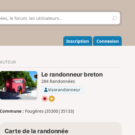
R
e
c
h
e
Inscription
Connexion
r
c
h
AUTEUR
e
r
Le randonneur breton
284 Randonnées
Visorandonneur
Commune :
Fougères (35300|35133)
Carte de la randonnée