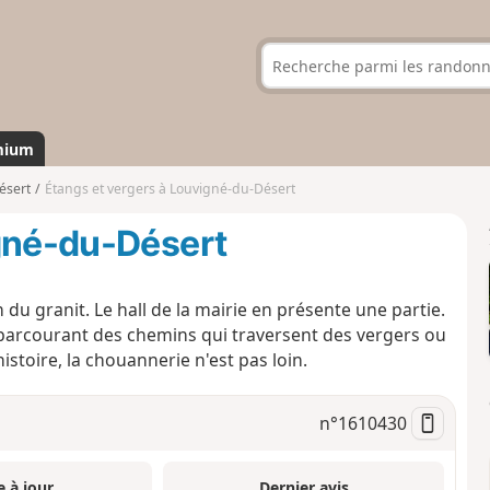
mium
ésert
Étangs et vergers à Louvigné-du-Désert
igné-du-Désert
du granit. Le hall de la mairie en présente une partie.
en parcourant des chemins qui traversent des vergers ou
'histoire, la chouannerie n'est pas loin.
n°
1610430
e à jour
Dernier avis