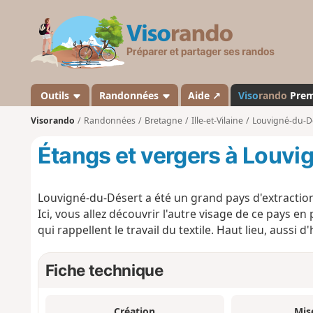
V
i
s
o
r
a
Outils
Randonnées
Aide ↗
Viso
rando
Pre
n
Visorando
Randonnées
Bretagne
Ille-et-Vilaine
Louvigné-du-D
d
o
Étangs et vergers à Louv
Louvigné-du-Désert a été un grand pays d'extraction 
Ici, vous allez découvrir l'autre visage de ce pays 
qui rappellent le travail du textile. Haut lieu, aussi d
Fiche technique
Création
Mis