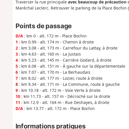
Traverser la rue principale
avec beaucoup de précaution
e
Maréchal Leclerc. Retrouver le parking de la Place Bochin (
Points de passage
D/A
: km 0 - alt. 172 m - Place Bochin
1
: km 0.99 - alt. 174 m - Chemin à droite
2
: km 3.08 - alt. 173 m - Carrefour du Lattay, à droite
3
: km 4.63 - alt. 160 m - La Justais
4
: km 5.23 - alt. 145 m - Carrière Godard, à droite
5
: km 6.08 - alt. 151 m - À gauche sur la départementale
6
: km 7.07 - alt. 170 m - La Berhaudais
7
: km 8.02 - alt. 177 m - Lozier, route à droite
8
: km 9.34 - alt. 171 m - La Commune, route à gauche
9
: km 10.18 - alt. 172 m - Voie Verte à droite
10
: km 11.73 - alt. 157 m - Décroché sur la droite
11
: km 12.9 - alt. 164 m - Rue Deshayes, à droite
D/A
: km 13.77 - alt. 172 m - Place Bochin
Informations pratiques