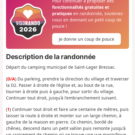
Pour continuer à proposer des
fonctionnalités gratuites et
pratiques
en randonnée, soutenez-
nous en donnant un petit coup de
pouce !
Je donne un coup de pouce
Description de la randonnée
Départ du camping municipal de Saint-Lager Bressac.
(
D/A
) Du parking, prendre la direction du village et traverser
la D2. Passer à droite de l'église et, au bout de la rue,
tourner à droite puis à gauche, pour sortir du village.
Continuer tout droit, jusqu'à l'embranchement suivant.
(
1
) Continuer tout droit et faire une centaine de mètres, puis
laisser la route à droite et monter sur un large chemin, à
gauche de la maison en pierre. Ce chemin, bordé de
chênes, descend dans un petit vallon puis remonte jusqu'à
un croisement de chemin où se trouve une vue magnifique