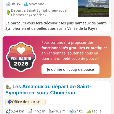
3h 35
Moyenne
Départ à Saint-Symphorien-sous-
Chomérac (Ardèche)
Ce parcours vous fera découvrir les jolis hameaux de Saint-
Symphorien et de belles vues sur la Vallée de la Payre.
Pour continuer à proposer des
fonctionnalités gratuites et pratiques
en randonnée, soutenez-nous en
donnant un petit coup de pouce !
Je donne un coup de pouce
Les Amaloux au départ de Saint-
Symphorien-sous-Chomérac
Office de tourisme
5,54 km
+162 m
-162 m
2h 05
Facile