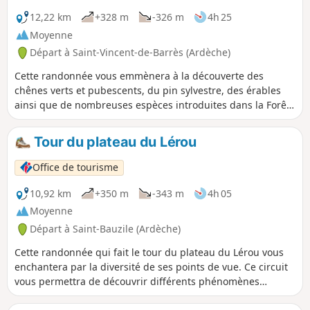
12,22 km
+328 m
-326 m
4h 25
Moyenne
Départ à Saint-Vincent-de-Barrès (Ardèche)
Cette randonnée vous emmènera à la découverte des
chênes verts et pubescents, du pin sylvestre, des érables
ainsi que de nombreuses espèces introduites dans la Forêt
du Barrès comme le pin noir, le cèdre de l'Atlas, les sapins
méditerranéens et le douglas.
Tour du plateau du Lérou
Office de tourisme
10,92 km
+350 m
-343 m
4h 05
Moyenne
Départ à Saint-Bauzile (Ardèche)
Cette randonnée qui fait le tour du plateau du Lérou vous
enchantera par la diversité de ses points de vue. Ce circuit
vous permettra de découvrir différents phénomènes
géologiques : bloc de basalte, filons de basalte...