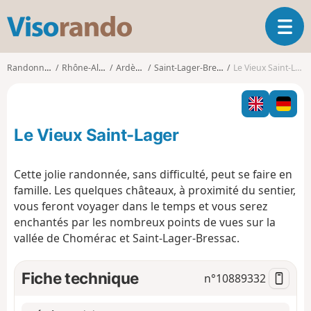
V
O
i
u
s
v
o
Randonnées
Rhône-Alpes
Ardèche
Saint-Lager-Bressac
Le Vieux Saint-Lager
r
r
i
a
r
n
l
d
Le Vieux Saint-Lager
a
o
n
a
Cette jolie randonnée, sans difficulté, peut se faire en
v
famille. Les quelques châteaux, à proximité du sentier,
i
vous feront voyager dans le temps et vous serez
g
enchantés par les nombreux points de vues sur la
a
t
vallée de Chomérac et Saint-Lager-Bressac.
i
o
Fiche technique
n°
10889332
n