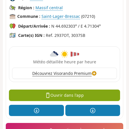
Région :
Massif central
Commune :
Saint-Lager-Bressac
(07210)
Départ/Arrivée :
N 44.692303° / E 4.71304°
Carte(s) IGN :
Ref. 2937OT, 3037SB
Météo détaillée heure par heure
Découvrez Visorando Premium
Ouvrir dans l'app