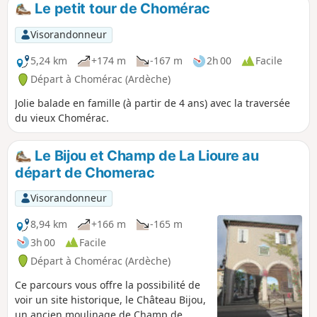
Le petit tour de Chomérac
Visorandonneur
5,24 km
+174 m
-167 m
2h 00
Facile
Départ à Chomérac (Ardèche)
Jolie balade en famille (à partir de 4 ans) avec la traversée
du vieux Chomérac.
Le Bijou et Champ de La Lioure au
départ de Chomerac
Visorandonneur
8,94 km
+166 m
-165 m
3h 00
Facile
Départ à Chomérac (Ardèche)
Ce parcours vous offre la possibilité de
voir un site historique, le Château Bijou,
un ancien moulinage de Champ de