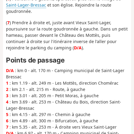
Saint-Lager-Bressac
et son église. Rejoindre la route
goudronnée.
(
7
) Prendre à droite et, juste avant Vieux Saint-Lager,
poursuivre sur la route goudronnée à gauche. Dans un petit
hameau, passer devant le Château des Mottès, puis
continuer à droite sur l'itinéraire inverse de l'aller pour
rejoindre le parking du camping (
D/A
).
Points de passage
D/A
: km 0 - alt. 170 m - Camping municipal de Saint-Lager
Bressac
1
: km 1.19 - alt. 249 m - Les Mottès, direction Chomérac
2
: km 2.1 - alt. 215 m - Route, à gauche
3
: km 3.01 - alt. 205 m - Petit Moras, à gauche
4
: km 3.69 - alt. 253 m - Château du Bois, direction Saint-
Lager-Bressac
5
: km 4.15 - alt. 297 m - Chemin à gauche
6
: km 4.89 - alt. 300 m - Bifurcation, à gauche
7
: km 5.35 - alt. 253 m - À droite vers Vieux Saint-Lager
D/A
: km 6.97 - alt. 170 m - Camping municipal de Saint-