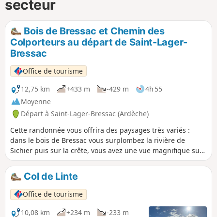
secteur
Bois de Bressac et Chemin des
Colporteurs au départ de Saint-Lager-
Bressac
Office de tourisme
12,75 km
+433 m
-429 m
4h 55
Moyenne
Départ à Saint-Lager-Bressac (Ardèche)
Cette randonnée vous offrira des paysages très variés :
dans le bois de Bressac vous surplombez la rivière de
Sichier puis sur la crête, vous avez une vue magnifique sur
la vallée de Saint Vincent de Barrès.
Col de Linte
Office de tourisme
10,08 km
+234 m
-233 m